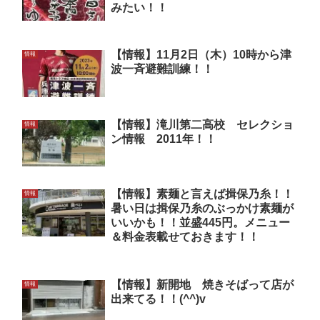
みたい！！
【情報】11月2日（木）10時から津
情報
波一斉避難訓練！！
【情報】滝川第二高校 セレクショ
情報
ン情報 2011年！！
【情報】素麺と言えば揖保乃糸！！
情報
暑い日は揖保乃糸のぶっかけ素麺が
いいかも！！並盛445円。メニュー
＆料金表載せておきます！！
【情報】新開地 焼きそばって店が
情報
出来てる！！(^^)v