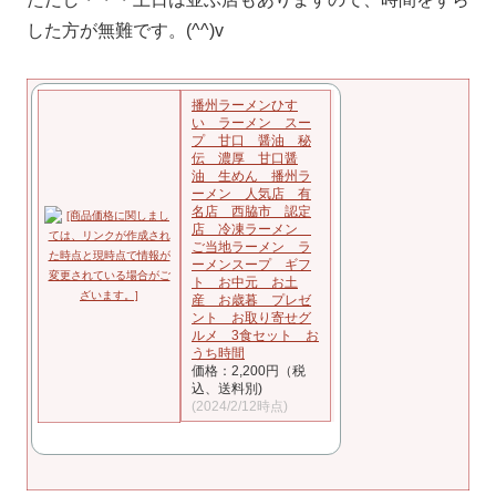
した方が無難です。(^^)v
播州ラーメンひす
い ラーメン スー
プ 甘口 醤油 秘
伝 濃厚 甘口醤
油 生めん 播州ラ
ーメン 人気店 有
名店 西脇市 認定
店 冷凍ラーメン
ご当地ラーメン ラ
ーメンスープ ギフ
ト お中元 お土
産 お歳暮 プレゼ
ント お取り寄せグ
ルメ 3食セット お
うち時間
価格：2,200円（税
込、送料別)
(2024/2/12時点)