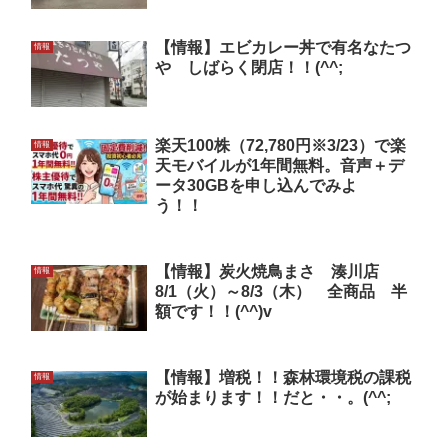
【情報】エビカレー丼で有名なたつ
情報
や しばらく閉店！！(^^;
楽天100株（72,780円※3/23）で楽
情報
天モバイルが1年間無料。音声＋デ
ータ30GBを申し込んでみよ
う！！
【情報】炭火焼鳥まさ 湊川店
情報
8/1（火）～8/3（木） 全商品 半
額です！！(^^)v
【情報】増税！！森林環境税の課税
情報
が始まります！！だと・・。(^^;