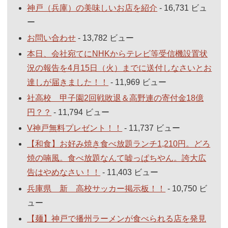
神戸（兵庫）の美味しいお店を紹介
- 16,731 ビュ
ー
お問い合わせ
- 13,782 ビュー
本日、会社宛てにNHKからテレビ等受信機設置状
況の報告を4月15日（火）までに送付しなさいとお
達しが届きました！！
- 11,969 ビュー
社高校 甲子園2回戦敗退＆高野連の寄付金18億
円？？
- 11,794 ビュー
V神戸無料プレゼント！！
- 11,737 ビュー
【和食】お好み焼き食べ放題ランチ1,210円。どろ
焼の喃風。食べ放題なんて嘘っぱちやん。誇大広
告はやめなさい！！
- 11,403 ビュー
兵庫県 新 高校サッカー掲示板！！
- 10,750 ビ
ュー
【麺】神戸で播州ラーメンが食べられる店を発見