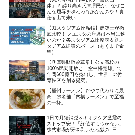
体」？ 誇り高き兵庫県民が、なぜこ
んな屈辱を味わわなあかんのや！責
任者出て来い！！
【J1スタジアム座席幅】建築士が徹
底比較！ ノエスタの座席は本当に狭
いのか？各スタジアム比較表＆新ス
タジアム建設のパース（あくまで希
望）
【兵庫県財政改革案】公立高校の
100%民間開放と「空中権売却」で
年間600億円を捻出し、世界一の教
育特区を創る提案。
【播州ラーメン】おやつ代わりに最
高！超老舗「内橋ラーメン」で至福
の一杯。
1日で月給消滅＆キオクシア激震の
ストップ安！「終値すらつかない」
株式市場が牙を剥いた地獄の1日