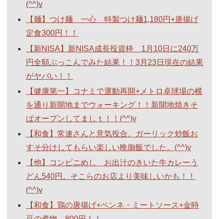
(^^)v
【麺】つけ麺 一心 特製つけ麺1,180円+唐揚げ
定食300円！！
【新NISA】新NISA成長投資枠 1月10日に240万
円全額ぶっこんでみた結果！！3月23日現在の結果
がヤバい！！
【健康第一】コナミで運動再開+メトロ卓球場の横
を通り新開地までウォーキング！！新開地焼きそ
ばオープンしてましｔ！！(^^)v
【和食】常連さんと意気投合。ガーリック炒飯お
すそ分けしてもらい楽しい晩御飯でした。(^^)v
【他】コンビニめし お出汁のきいた牛カレーう
どん540円。そこらのお店より美味しいかも！！
(^^)v
【和食】鶏の唐揚げ+ペンネ・ミートソース+金時
豆の煮物 800円！！