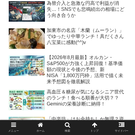
為替介入と急激な円高で利益が消
失…！SNSでも悲鳴続出の相場にど
う向き合うか
加東市の名店「木蘭（ムーラン）」
でゆったり中華ランチ！具だくさん
八宝菜に感動(^^)v
【2026年8月最新】オルカン・
S&P500が力強く上昇回復！基準価
額の現状と今後の予想、新
NISA「1,800万円枠」活用で描く未
来予想図を徹底解説
高血圧＆糖尿が気になるシニア世代
のランチ！食べる順番が大切？？
Geminiの栄養診断に納得！
「中楽坊」はお金持ちしか無理？資
産家が選ぶ「さらに上」の超高級施
設と高齢者のリアルな懐事情
メニュー
ホーム
検索
トップ
サイドバー