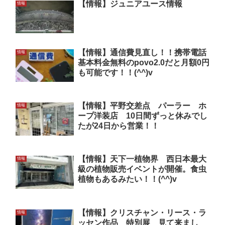
【情報】ジュニアユース情報
情報
【情報】通信費見直し！！携帯電話
情報
基本料金無料のpovo2.0だと月額0円
も可能です！！(^^)v
【情報】平野交差点 パーラー ホ
情報
ープ洋装店 10日間ずっと休みでし
たが24日から営業！！
【情報】天下一植物界 西日本最大
情報
級の植物販売イベントが開催。食虫
植物もあるみたい！！(^^)v
【情報】クリスチャン・リース・ラ
情報
ッセン作品 特別展 見て来まし