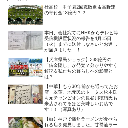
社高校 甲子園2回戦敗退＆高野連
の寄付金18億円？？
本日、会社宛てにNHKからテレビ等
受信機設置状況の報告を4月15日
（火）までに送付しなさいとお達し
が届きました！！
【兵庫県民ショック】338億円の
「借金隠し」が発覚？分かりやすく
解説＆私たちの暮らしへの影響と
は？
【中華】もう30年前から通ってたお
店 翠蓮。地元民のトータス松本氏
も元チャンピオンの長谷川穂積氏も
来店されてるほど美味しいお店で
す！！（写真あり）
【麺】神戸で播州ラーメンが食べら
れる店を発見しました。甘醤油ラー