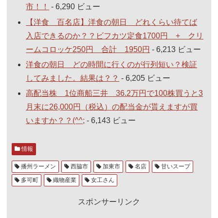
市！！
- 6,290 ビュー
【洋食 百名店】洋食の朝日 どれくらい待てば
入店できるのか？？ビフカツ定食1700円 + クリ
ームコロッケ250円 合計 1950円
- 6,213 ビュー
洋食の朝日 どの時間に行くのが行列短い？検証
してみました。結果は？？
- 6,205 ビュー
高配当株 1位商船三井 36.2万円で100株買うと3
月末に26,000円（税込）の配当金が貰えますが買
いますか？？(^^;
- 6,143 ビュー
情報
播州ラーメン
西脇市
加東市
名店
甘いスープ
多可町
織物産業
女工さん
スポンサーリンク