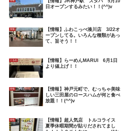
【情報】JR神戸駅 スタバ 5月10
情報
日オープンするみたい！！(^^)v
【情報】ふわこっぺ湊川店 3/22オ
情報
ープンしてる。いろんな種類があっ
て、旨そう！！
【情報】らーめんMARUI 6月1日
ぐるめ
より値上げ！！
【情報】神戸元町で、むっちゃ美味
情報
しい三田屋のロースハムが何と食べ
放題！！(^^)v
【情報】超人気店 トルコライス
情報
夏季休暇期間が貼りだされてまし