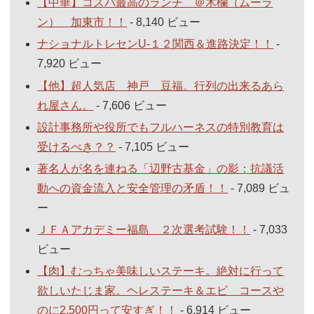
【中華】コスパ最高のランチ ＠木欄（ムーラ
ン） 加東市！！
- 8,140 ビュー
ナショナルトレセンU-１２関西＆進路決定！！
-
7,920 ビュー
【他】超人気店 神戸 豆福。行列の出来るあら
れ屋さん。
- 7,606 ビュー
設計事務所や役所でもフルハーネスの特別教育は
受けるべき？？
- 7,105 ビュー
著名人が名を連ねる「辺野古基金」の影：抗議活
動への資金流入と安全管理の矛盾！！
- 7,089 ビュ
ー
ＪＦＡアカデミー福島 ２次選考試験！！
- 7,033
ビュー
【肉】むっちゃ美味しいステーキ。絶対に行って
欲しいたじま家。ヘレステーキ＆エビ コースや
のに2,500円って安すぎ！！
- 6,914 ビュー