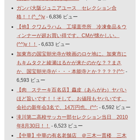
ガンバ大阪ジュニアユース セレクション合
格！！(^_^)v
- 6,836 ビュー
【他】クワムラハム 工場直売所 冷凍食品＆ウ
ィンナーが超お買い得です。CMが懐かしい。
(^^)v！！
- 6,633 ビュー
加東市の国宝朝光寺が映画のロケ地に。加東市に
もキムタクと綾瀬はるかが来たのかな？？まさ
か、国宝朝光寺が・・・本能寺とか？？？？(^^;
-
6,593 ビュー
【肉 ステーキ百名店】麤皮（あらがわ）ヤバい
ほど旨いです！！そして、お値段もヤバいです。
会社の新年会3名で、14万円也。(^^;
- 6,592 ビュー
滝川第二高校サッカー部セレクション当日 2010
年8月30日！！
- 6,523 ビュー
【中華】中華の有名老舗店 ＠三木一貫楼 三木