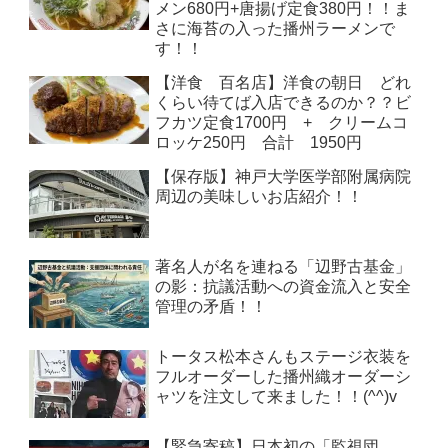
メン680円+唐揚げ定食380円！！ま
さに海苔の入った播州ラーメンで
す！！
【洋食 百名店】洋食の朝日 どれ
くらい待てば入店できるのか？？ビ
フカツ定食1700円 + クリームコ
ロッケ250円 合計 1950円
【保存版】神戸大学医学部附属病院
周辺の美味しいお店紹介！！
著名人が名を連ねる「辺野古基金」
の影：抗議活動への資金流入と安全
管理の矛盾！！
トータス松本さんもステージ衣装を
フルオーダーした播州織オーダーシ
ャツを注文して来ました！！(^^)v
【緊急寄稿】日本初の「監視団