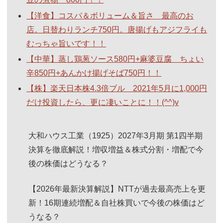
【洋食】コスパ＆ボリューム＆旨さ 最高のお
店。日替わりランチ750円。唐揚げもアジフライも
むっちゃ旨いです！！
【中華】蒸し鶏葱ソース580円+麻婆豆腐 ちょい
辛850円+あんかけ揚げそば750円！！
【株】楽天日本株4.3倍ブル 2021年5月に1,000円
だけ投資したら、更に凄いことに！！(^^)v
大和ハウス工業（1925）2027年3月期 第1四半期
決算を徹底解説！増収増益＆株式分割・増配で今
後の株価はどうなる？
【2026年最新決算解説】NTTが過去最高売上を更
新！16期連続増配＆自社株買いで今後の株価はど
うなる？