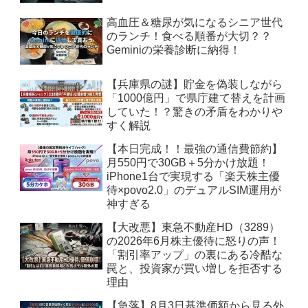
高血圧＆糖尿が気になるシニア世代
のランチ！食べる順番が大切？？
Geminiの栄養診断に納得！
【兵庫県の謎】貯金を偽装しながら
「1000億円」で県庁建て替えを計画
していた！？驚きの矛盾をわかりや
すく解説
【本日完成！！最強の通信費節約】
月550円で30GB＋5分かけ放題！
iPhone1台で実現する「楽天株主優
待×povo2.0」のデュアルSIM運用が
神すぎる
【大改悪】東急不動産HD（3289）
の2026年6月株主優待に怒りの声！
「割引率アップ」の裏にある冷酷な
罠と、投資家が買い増しを拒否する
理由
【急落】8月3日基準価額から見る外