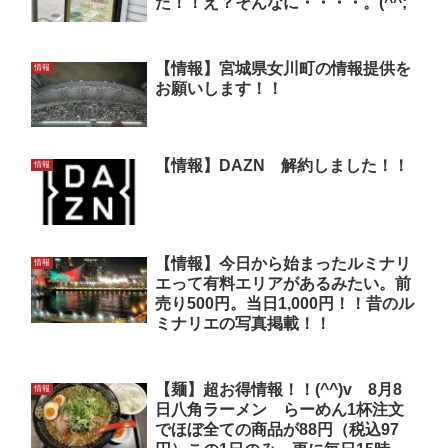
た！！え？そんなに・・・・。(^^;
【情報】宮城県女川町の情報提供を
情報
お願いします！！
【情報】DAZN 解約しました！！
情報
【情報】今日から始まったルミナリ
情報
エって有料エリアがあるみたい。前
売り500円。当日1,000円！！昔のル
ミナリエの写真掲載！！
【麺】超お得情報！！(^^)v 8月8
情報
日八角ラーメン らーめん1杯注文
でほぼ全ての商品が88円（税込97