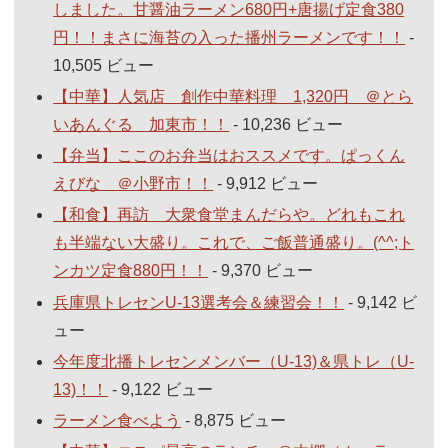
しました。甘醤油ラーメン680円+唐揚げ定食380
円！！まさに海苔の入った播州ラーメンです！！
-
10,505 ビュー
【中華】人気店 創作中華料理 1,320円 ＠とら
いあんぐる 加東市！！
- 10,236 ビュー
【弁当】ここのお弁当はおススメです。ぱっくん
えびな ＠小野市！！
- 9,912 ビュー
【和食】再訪 大衆食堂まんだらや。どれもこれ
も半端ない大盛り。これで、ご飯普通盛り。(^^;ト
ンカツ定食880円！！
- 9,370 ビュー
兵庫県トレセンU-13選考会＆練習会！！
- 9,142 ビ
ュー
今年度北播トレセンメンバー（U-13)＆県トレ（U-
13)！！
- 9,122 ビュー
ラーメン食べよう
- 8,875 ビュー