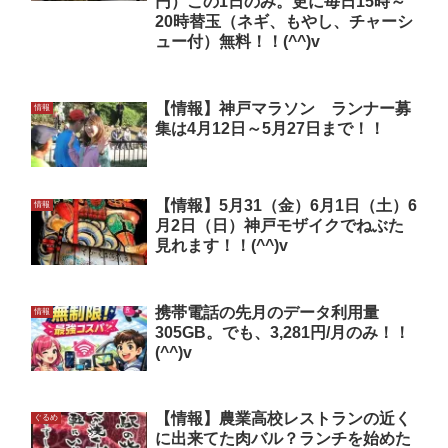
円）この1日のみ。更に毎日15時～
20時替玉（ネギ、もやし、チャーシ
ュー付）無料！！(^^)v
【情報】神戸マラソン ランナー募
情報
集は4月12日～5月27日まで！！
【情報】5月31（金）6月1日（土）6
情報
月2日（日）神戸モザイクでねぶた
見れます！！(^^)v
携帯電話の先月のデータ利用量
情報
305GB。でも、3,281円/月のみ！！
(^^)v
【情報】農業高校レストランの近く
ぐるめ
に出来てた肉バル？ランチを始めた