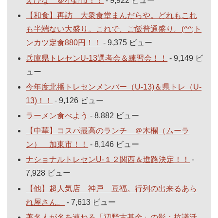
えびな ＠小野市！！
- 9,922 ビュー
【和食】再訪 大衆食堂まんだらや。どれもこれ
も半端ない大盛り。これで、ご飯普通盛り。(^^;ト
ンカツ定食880円！！
- 9,375 ビュー
兵庫県トレセンU-13選考会＆練習会！！
- 9,149 ビ
ュー
今年度北播トレセンメンバー（U-13)＆県トレ（U-
13)！！
- 9,126 ビュー
ラーメン食べよう
- 8,882 ビュー
【中華】コスパ最高のランチ ＠木欄（ムーラ
ン） 加東市！！
- 8,146 ビュー
ナショナルトレセンU-１２関西＆進路決定！！
-
7,928 ビュー
【他】超人気店 神戸 豆福。行列の出来るあら
れ屋さん。
- 7,613 ビュー
著名人が名を連ねる「辺野古基金」の影：抗議活