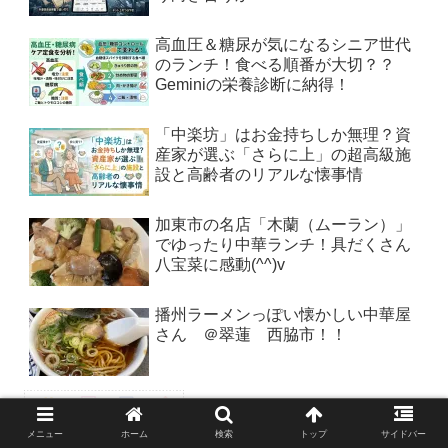
高血圧＆糖尿が気になるシニア世代
のランチ！食べる順番が大切？？
Geminiの栄養診断に納得！
「中楽坊」はお金持ちしか無理？資
産家が選ぶ「さらに上」の超高級施
設と高齢者のリアルな懐事情
加東市の名店「木蘭（ムーラン）」
でゆったり中華ランチ！具だくさん
八宝菜に感動(^^)v
播州ラーメンっぽい懐かしい中華屋
さん ＠翠蓮 西脇市！！
メニュー
ホーム
検索
トップ
サイドバー