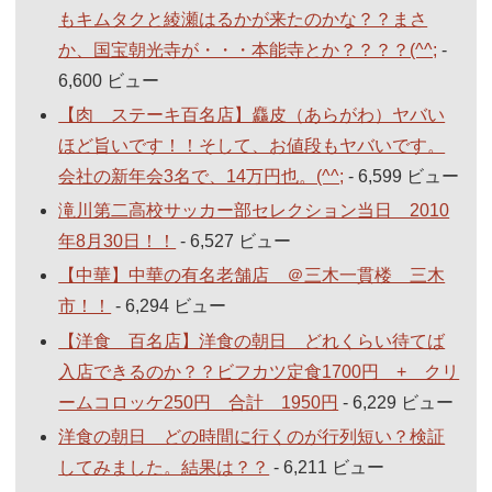
もキムタクと綾瀬はるかが来たのかな？？まさ
か、国宝朝光寺が・・・本能寺とか？？？？(^^;
-
6,600 ビュー
【肉 ステーキ百名店】麤皮（あらがわ）ヤバい
ほど旨いです！！そして、お値段もヤバいです。
会社の新年会3名で、14万円也。(^^;
- 6,599 ビュー
滝川第二高校サッカー部セレクション当日 2010
年8月30日！！
- 6,527 ビュー
【中華】中華の有名老舗店 ＠三木一貫楼 三木
市！！
- 6,294 ビュー
【洋食 百名店】洋食の朝日 どれくらい待てば
入店できるのか？？ビフカツ定食1700円 + クリ
ームコロッケ250円 合計 1950円
- 6,229 ビュー
洋食の朝日 どの時間に行くのが行列短い？検証
してみました。結果は？？
- 6,211 ビュー