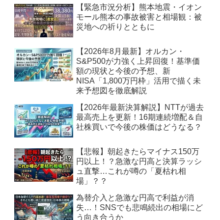
【緊急市況分析】熊本地震・イオン
モール熊本の事故被害と相場観：被
災地への祈りとともに
【2026年8月最新】オルカン・
S&P500が力強く上昇回復！基準価
額の現状と今後の予想、新
NISA「1,800万円枠」活用で描く未
来予想図を徹底解説
【2026年最新決算解説】NTTが過去
最高売上を更新！16期連続増配＆自
社株買いで今後の株価はどうなる？
【悲報】朝起きたらマイナス150万
円以上！？急激な円高と決算ラッシ
ュ直撃…これが噂の「夏枯れ相
場」？？
為替介入と急激な円高で利益が消
失…！SNSでも悲鳴続出の相場にど
う向き合うか