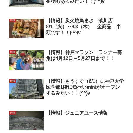
植物もあるみたい！！(^^)v
【情報】炭火焼鳥まさ 湊川店
情報
8/1（火）～8/3（木） 全商品 半
額です！！(^^)v
【情報】神戸マラソン ランナー募
情報
集は4月12日～5月27日まで！！
【情報】もうすぐ（6/1）に神戸大学
情報
医学部1階に魚べいminiがオープン
するみたい！！(^^)v
【情報】ジュニアユース情報
情報