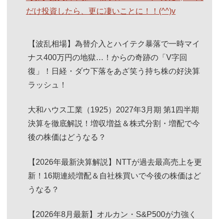
だけ投資したら、更に凄いことに！！(^^)v
【波乱相場】為替介入とハイテク暴落で一時マイ
ナス400万円の地獄…！からの奇跡の「V字回
復」！日経・ダウ下落をあざ笑う持ち株の好決算
ラッシュ！
大和ハウス工業（1925）2027年3月期 第1四半期
決算を徹底解説！増収増益＆株式分割・増配で今
後の株価はどうなる？
【2026年最新決算解説】NTTが過去最高売上を更
新！16期連続増配＆自社株買いで今後の株価はど
うなる？
【2026年8月最新】オルカン・S&P500が力強く