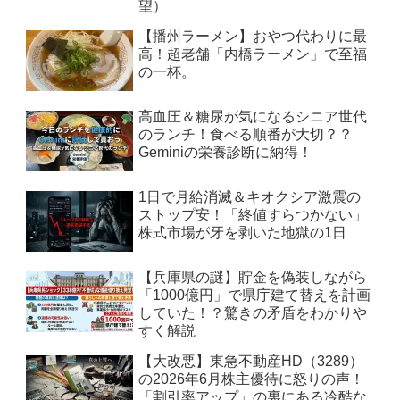
望）
【播州ラーメン】おやつ代わりに最
高！超老舗「内橋ラーメン」で至福
の一杯。
高血圧＆糖尿が気になるシニア世代
のランチ！食べる順番が大切？？
Geminiの栄養診断に納得！
1日で月給消滅＆キオクシア激震の
ストップ安！「終値すらつかない」
株式市場が牙を剥いた地獄の1日
【兵庫県の謎】貯金を偽装しながら
「1000億円」で県庁建て替えを計画
していた！？驚きの矛盾をわかりや
すく解説
【大改悪】東急不動産HD（3289）
の2026年6月株主優待に怒りの声！
「割引率アップ」の裏にある冷酷な