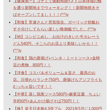
【健康第一】コナミで運動再開+メトロ卓球場の横
を通り新開地までウォーキング！！新開地焼きそ
ばオープンしてましｔ！！(^^)v
【和食】常連さんと意気投合。ガーリック炒飯お
すそ分けしてもらい楽しい晩御飯でした。(^^)v
【他】コンビニめし お出汁のきいた牛カレーう
どん540円。そこらのお店より美味しいかも！！
(^^)v
【和食】鶏の唐揚げ+ペンネ・ミートソース+金時
豆の煮物 800円！！
【洋食】コスパ＆ボリューム＆旨さ 最高のお
店。日替わりランチ750円。唐揚げもアジフライも
むっちゃ旨いです！！
【中華】蒸し鶏葱ソース580円+麻婆豆腐 ちょい
辛850円+あんかけ揚げそば750円！！
【株】楽天日本株4.3倍ブル 2021年5月に1,000円