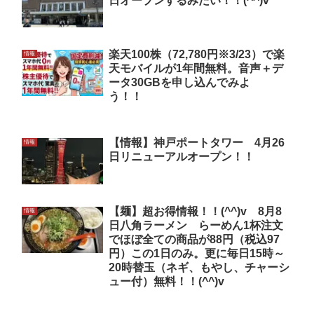
日オープンするみたい！！(^^)v
楽天100株（72,780円※3/23）で楽
情報
天モバイルが1年間無料。音声＋デ
ータ30GBを申し込んでみよ
う！！
【情報】神戸ポートタワー 4月26
情報
日リニューアルオープン！！
【麺】超お得情報！！(^^)v 8月8
情報
日八角ラーメン らーめん1杯注文
でほぼ全ての商品が88円（税込97
円）この1日のみ。更に毎日15時～
20時替玉（ネギ、もやし、チャーシ
ュー付）無料！！(^^)v