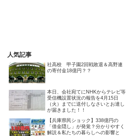
人気記事
社高校 甲子園2回戦敗退＆高野連
の寄付金18億円？？
本日、会社宛てにNHKからテレビ等
受信機設置状況の報告を4月15日
（火）までに送付しなさいとお達し
が届きました！！
【兵庫県民ショック】338億円の
「借金隠し」が発覚？分かりやすく
解説＆私たちの暮らしへの影響と