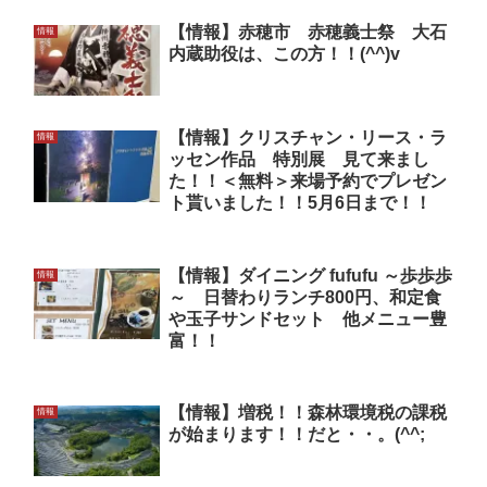
【情報】赤穂市 赤穂義士祭 大石
情報
内蔵助役は、この方！！(^^)v
【情報】クリスチャン・リース・ラ
情報
ッセン作品 特別展 見て来まし
た！！＜無料＞来場予約でプレゼン
ト貰いました！！5月6日まで！！
【情報】ダイニング fufufu ～歩歩歩
情報
～ 日替わりランチ800円、和定食
や玉子サンドセット 他メニュー豊
富！！
【情報】増税！！森林環境税の課税
情報
が始まります！！だと・・。(^^;