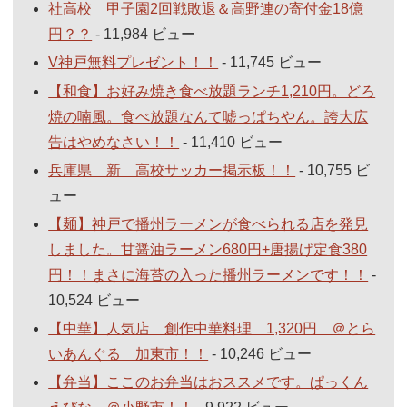
社高校 甲子園2回戦敗退＆高野連の寄付金18億
円？？
- 11,984 ビュー
V神戸無料プレゼント！！
- 11,745 ビュー
【和食】お好み焼き食べ放題ランチ1,210円。どろ
焼の喃風。食べ放題なんて嘘っぱちやん。誇大広
告はやめなさい！！
- 11,410 ビュー
兵庫県 新 高校サッカー掲示板！！
- 10,755 ビ
ュー
【麺】神戸で播州ラーメンが食べられる店を発見
しました。甘醤油ラーメン680円+唐揚げ定食380
円！！まさに海苔の入った播州ラーメンです！！
-
10,524 ビュー
【中華】人気店 創作中華料理 1,320円 ＠とら
いあんぐる 加東市！！
- 10,246 ビュー
【弁当】ここのお弁当はおススメです。ぱっくん