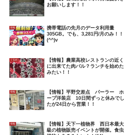
お願いします！！
携帯電話の先月のデータ利用量
情報
305GB。でも、3,281円/月のみ！！
(^^)v
【情報】農業高校レストランの近く
ぐるめ
に出来てた肉バル？ランチを始めた
みたい！！
【情報】平野交差点 パーラー ホ
情報
ープ洋装店 10日間ずっと休みでし
たが24日から営業！！
【情報】天下一植物界 西日本最大
情報
級の植物販売イベントが開催。食虫