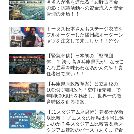
著名人が名を連ねる「辺野古基金」
の影：抗議活動への資金流入と安全
管理の矛盾！！
トータス松本さんもステージ衣装を
フルオーダーした播州織オーダーシ
ャツを注文して来ました！！(^^)v
【緊急寄稿】日本初の「監視団
体」？ 誇り高き兵庫県民が、なぜこ
んな屈辱を味わわなあかんのや！責
任者出て来い！！
【兵庫県財政改革案】公立高校の
100%民間開放と「空中権売却」で
年間600億円を捻出し、世界一の教
育特区を創る提案。
【J1スタジアム座席幅】建築士が徹
底比較！ ノエスタの座席は本当に狭
いのか？各スタジアム比較表＆新ス
タジアム建設のパース（あくまで希