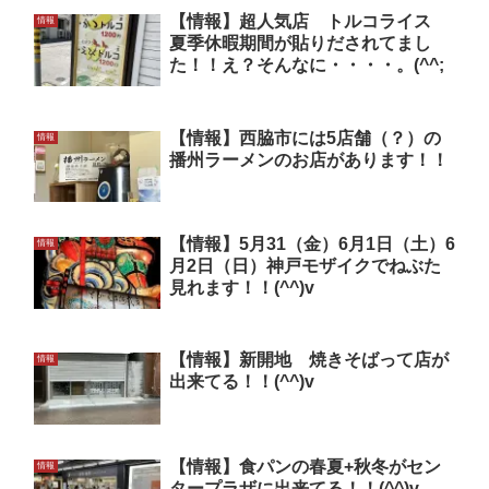
【情報】超人気店 トルコライス
情報
夏季休暇期間が貼りだされてまし
た！！え？そんなに・・・・。(^^;
【情報】西脇市には5店舗（？）の
情報
播州ラーメンのお店があります！！
【情報】5月31（金）6月1日（土）6
情報
月2日（日）神戸モザイクでねぶた
見れます！！(^^)v
【情報】新開地 焼きそばって店が
情報
出来てる！！(^^)v
【情報】食パンの春夏+秋冬がセン
情報
タープラザに出来てる！！(^^)v