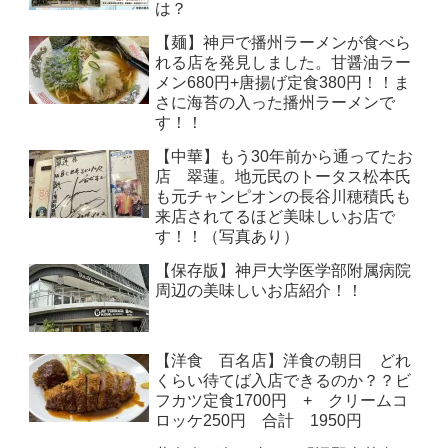
は？
【麺】神戸で播州ラーメンが食べら
れる店を発見しました。甘醤油ラー
メン680円+唐揚げ定食380円！！ま
さに海苔の入った播州ラーメンで
す！！
【中華】もう30年前から通ってたお
店 翠蓮。地元民のトータス松本氏
も元チャンピオンの長谷川穂積氏も
来店されてるほど美味しいお店で
す！！（写真あり）
【保存版】神戸大学医学部附属病院
周辺の美味しいお店紹介！！
【洋食 百名店】洋食の朝日 どれ
くらい待てば入店できるのか？？ビ
フカツ定食1700円 + クリームコ
ロッケ250円 合計 1950円