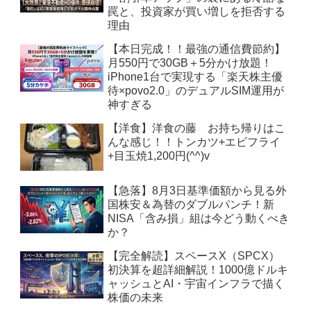
罠と、投資家が買い増しを拒否する
理由
【本日完成！！最強の通信費節約】
月550円で30GB＋5分かけ放題！
iPhone1台で実現する「楽天株主優
待×povo2.0」のデュアルSIM運用が
神すぎる
【洋食】洋食の藤 お持ち帰りはこ
んな感じ！！トンカツ+エビフライ
+目玉焼1,200円(^^)v
【急落】8月3日基準価額から見る外
国株安＆為替のダブルパンチ！新
NISA「含み損」組は今どう動くべき
か？
【完全解読】スペースX（SPCX）
初決算を超詳細解説！1000億ドルキ
ャッシュとAI・宇宙インフラで描く
株価の未来