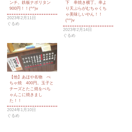
ンチ。鉄板ナポリタン
下 串焼き横丁。串よ
900円！！(^^)v
り天ぷらがむちゃくち
ゃ美味しいやん！！
2023年2月11日
(^^)v
ぐるめ
2023年2月14日
ぐるめ
【他】あほや名物 ぺ
ちゃ焼 400円。玉子と
チーズとたこ焼をぺち
ゃんこに焼きまし
た！！
2024年1月10日
ぐるめ