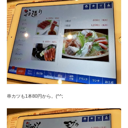
串カツも1本80円から。(^^;