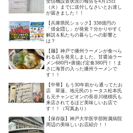
受信機設置状況の報告を4月15日
（火）までに送付しなさいとお達し
が届きました！！
【兵庫県民ショック】338億円の
「借金隠し」が発覚？分かりやすく
解説＆私たちの暮らしへの影響と
は？
【麺】神戸で播州ラーメンが食べら
れる店を発見しました。甘醤油ラー
メン680円+唐揚げ定食380円！！ま
さに海苔の入った播州ラーメンで
す！！
【中華】もう30年前から通ってたお
店 翠蓮。地元民のトータス松本氏
も元チャンピオンの長谷川穂積氏も
来店されてるほど美味しいお店で
す！！（写真あり）
【保存版】神戸大学医学部附属病院
周辺の美味しいお店紹介！！