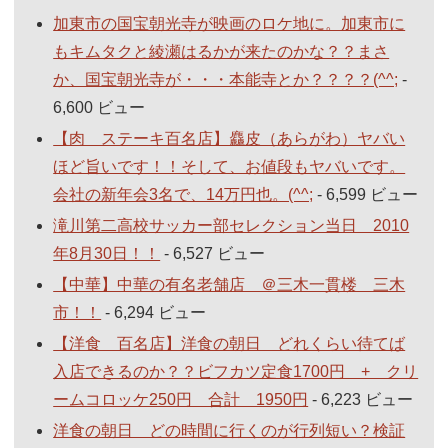
加東市の国宝朝光寺が映画のロケ地に。加東市に
もキムタクと綾瀬はるかが来たのかな？？まさ
か、国宝朝光寺が・・・本能寺とか？？？？(^^;
-
6,600 ビュー
【肉 ステーキ百名店】麤皮（あらがわ）ヤバい
ほど旨いです！！そして、お値段もヤバいです。
会社の新年会3名で、14万円也。(^^;
- 6,599 ビュー
滝川第二高校サッカー部セレクション当日 2010
年8月30日！！
- 6,527 ビュー
【中華】中華の有名老舗店 ＠三木一貫楼 三木
市！！
- 6,294 ビュー
【洋食 百名店】洋食の朝日 どれくらい待てば
入店できるのか？？ビフカツ定食1700円 + クリ
ームコロッケ250円 合計 1950円
- 6,223 ビュー
洋食の朝日 どの時間に行くのが行列短い？検証