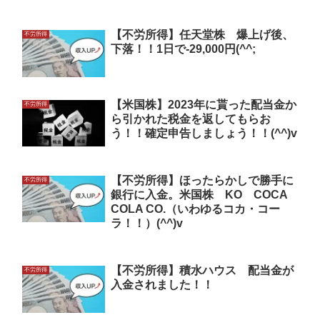
【不労所得】任天堂株 爆上げ後、
不労所得
下落！！1日で-29,000円(^^;
【米国株】2023年に貰った配当金か
不労所得
ら引かれた税金を返してもらお
う！！確定申告しましょう！！(^^)v
【不労所得】ほったらかしで勝手に
不労所得
銀行に入金。米国株 KO COCA
COLA CO.（いわゆるコカ・コー
ラ！！）(^^)v
【不労所得】積水ハウス 配当金が
不労所得
入金されました！！