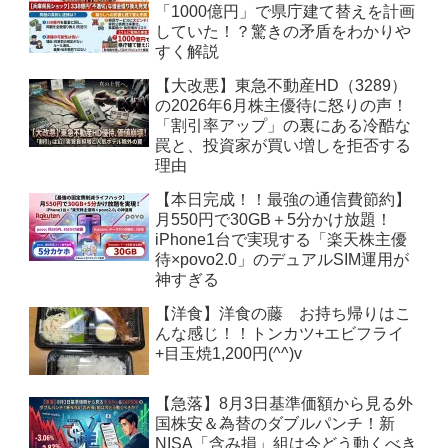
「1000億円」で県庁建て替えを計画
していた！？驚きの矛盾をわかりや
すく解説
【大改悪】東急不動産HD（3289）
の2026年6月株主優待に怒りの声！
「割引率アップ」の裏にある冷酷な
罠と、投資家が買い増しを拒否する
理由
【本日完成！！最強の通信費節約】
月550円で30GB＋5分かけ放題！
iPhone1台で実現する「楽天株主優
待×povo2.0」のデュアルSIM運用が
神すぎる
【洋食】洋食の藤 お持ち帰りはこ
んな感じ！！トンカツ+エビフライ
+目玉焼1,200円(^^)v
【急落】8月3日基準価額から見る外
国株安＆為替のダブルパンチ！新
NISA「含み損」組は今どう動くべき