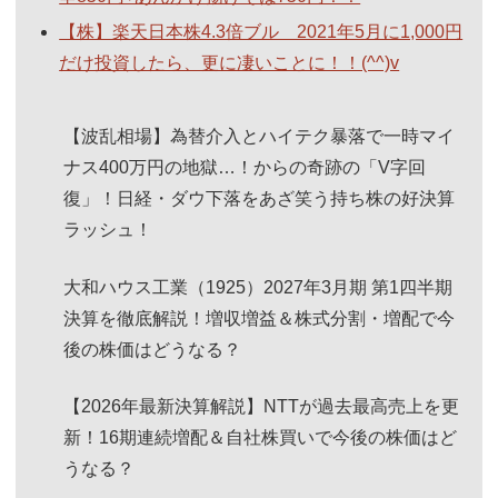
【株】楽天日本株4.3倍ブル 2021年5月に1,000円
だけ投資したら、更に凄いことに！！(^^)v
【波乱相場】為替介入とハイテク暴落で一時マイ
ナス400万円の地獄…！からの奇跡の「V字回
復」！日経・ダウ下落をあざ笑う持ち株の好決算
ラッシュ！
大和ハウス工業（1925）2027年3月期 第1四半期
決算を徹底解説！増収増益＆株式分割・増配で今
後の株価はどうなる？
【2026年最新決算解説】NTTが過去最高売上を更
新！16期連続増配＆自社株買いで今後の株価はど
うなる？