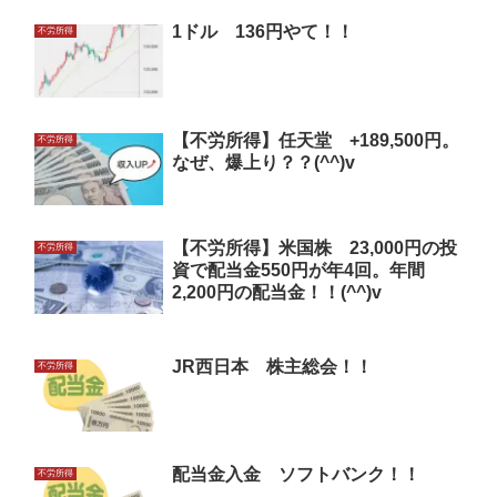
1ドル 136円やて！！
不労所得
【不労所得】任天堂 +189,500円。
不労所得
なぜ、爆上り？？(^^)v
【不労所得】米国株 23,000円の投
不労所得
資で配当金550円が年4回。年間
2,200円の配当金！！(^^)v
JR西日本 株主総会！！
不労所得
配当金入金 ソフトバンク！！
不労所得