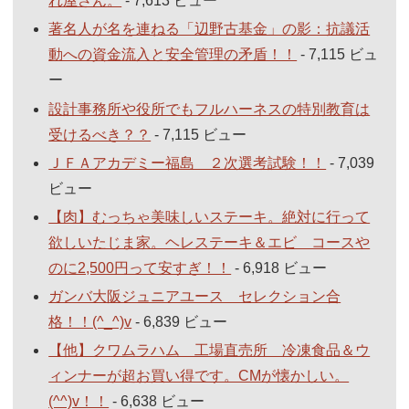
れ屋さん。
- 7,613 ビュー
著名人が名を連ねる「辺野古基金」の影：抗議活
動への資金流入と安全管理の矛盾！！
- 7,115 ビュ
ー
設計事務所や役所でもフルハーネスの特別教育は
受けるべき？？
- 7,115 ビュー
ＪＦＡアカデミー福島 ２次選考試験！！
- 7,039
ビュー
【肉】むっちゃ美味しいステーキ。絶対に行って
欲しいたじま家。ヘレステーキ＆エビ コースや
のに2,500円って安すぎ！！
- 6,918 ビュー
ガンバ大阪ジュニアユース セレクション合
格！！(^_^)v
- 6,839 ビュー
【他】クワムラハム 工場直売所 冷凍食品＆ウ
ィンナーが超お買い得です。CMが懐かしい。
(^^)v！！
- 6,638 ビュー