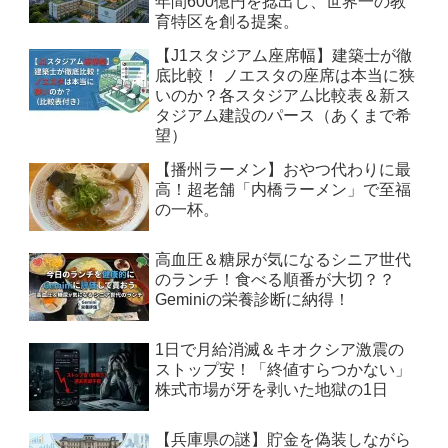
年間600億円を捻出し、世界一の教
育特区を創る提案。
【J1スタジアム座席幅】建築士が徹
底比較！ ノエスタの座席は本当に狭
いのか？各スタジアム比較表＆新ス
タジアム建設のパース（あくまで希
望）
【播州ラーメン】おやつ代わりに最
高！超老舗「内橋ラーメン」で至福
の一杯。
高血圧＆糖尿が気になるシニア世代
のランチ！食べる順番が大切？？
Geminiの栄養診断に納得！
1日で月給消滅＆キオクシア激震の
ストップ安！「終値すらつかない」
株式市場が牙を剥いた地獄の1日
【兵庫県の謎】貯金を偽装しながら