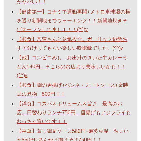
がヤバい！！
【健康第一】コナミで運動再開+メトロ卓球場の横
を通り新開地までウォーキング！！新開地焼きそ
ばオープンしてましｔ！！(^^)v
【和食】常連さんと意気投合。ガーリック炒飯お
すそ分けしてもらい楽しい晩御飯でした。(^^)v
【他】コンビニめし お出汁のきいた牛カレーう
どん540円。そこらのお店より美味しいかも！！
(^^)v
【和食】鶏の唐揚げ+ペンネ・ミートソース+金時
豆の煮物 800円！！
【洋食】コスパ＆ボリューム＆旨さ 最高のお
店。日替わりランチ750円。唐揚げもアジフライも
むっちゃ旨いです！！
【中華】蒸し鶏葱ソース580円+麻婆豆腐 ちょい
辛850円+あんかけ揚げそば750円！！