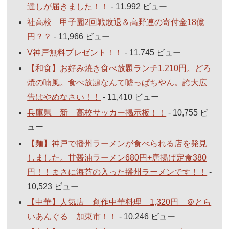
達しが届きました！！
- 11,992 ビュー
社高校 甲子園2回戦敗退＆高野連の寄付金18億
円？？
- 11,966 ビュー
V神戸無料プレゼント！！
- 11,745 ビュー
【和食】お好み焼き食べ放題ランチ1,210円。どろ
焼の喃風。食べ放題なんて嘘っぱちやん。誇大広
告はやめなさい！！
- 11,410 ビュー
兵庫県 新 高校サッカー掲示板！！
- 10,755 ビ
ュー
【麺】神戸で播州ラーメンが食べられる店を発見
しました。甘醤油ラーメン680円+唐揚げ定食380
円！！まさに海苔の入った播州ラーメンです！！
-
10,523 ビュー
【中華】人気店 創作中華料理 1,320円 ＠とら
いあんぐる 加東市！！
- 10,246 ビュー