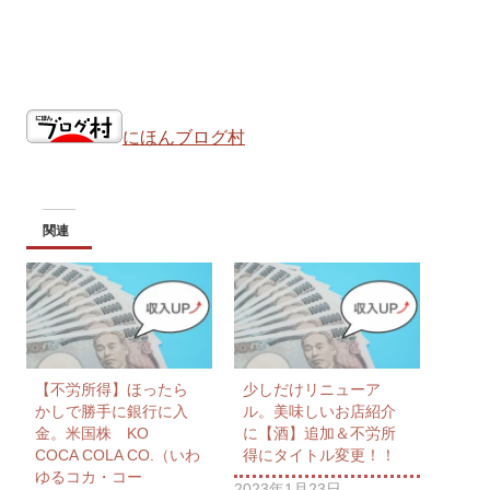
にほんブログ村
関連
【不労所得】ほったら
少しだけリニューア
かしで勝手に銀行に入
ル。美味しいお店紹介
金。米国株 KO
に【酒】追加＆不労所
COCA COLA CO.（いわ
得にタイトル変更！！
ゆるコカ・コー
2023年1月23日