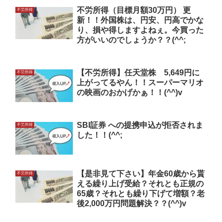
不労所得（目標月額30万円） 更
不労所得
新！！外国株は、円安、円高でかな
り、損や得しますよねぇ。今買った
方がいいのでしょうか？？(^^;
【不労所得】任天堂株 5,649円に
不労所得
上がってるやん！！スーパーマリオ
の映画のおかげかぁ！！(^^)v
SBI証券 への提携申込が拒否されま
不労所得
した！！(^^;
【是非見て下さい】年金60歳から貰
不労所得
える繰り上げ受給？それとも正規の
65歳？それとも繰り下げて増額？老
後2,000万円問題解決？？(^^)v