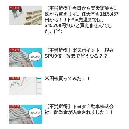
【不労所得】今日から楽天証券も1
不労所得
株から買えます。任天堂も1株5,457
円から！！(^^)v先週までは、
545,700円無いと買えませんでし
た。(^^;
【不労所得】楽天ポイント 現在
不労所得
SPU9倍 改悪でどうなる？？
米国株買ってみた！！
不労所得
【不労所得】トヨタ自動車株式会
不労所得
社 配当金が入金されました！！