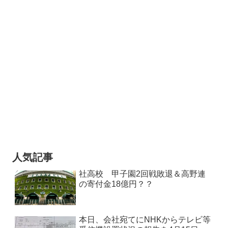
人気記事
社高校 甲子園2回戦敗退＆高野連
の寄付金18億円？？
本日、会社宛てにNHKからテレビ等