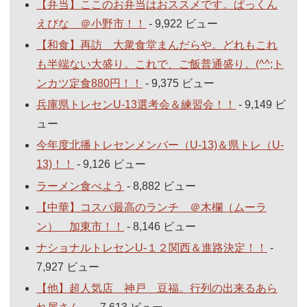
【弁当】ここのお弁当はおススメです。ぱっくん
えびな ＠小野市！！
- 9,922 ビュー
【和食】再訪 大衆食堂まんだらや。どれもこれ
も半端ない大盛り。これで、ご飯普通盛り。(^^;ト
ンカツ定食880円！！
- 9,375 ビュー
兵庫県トレセンU-13選考会＆練習会！！
- 9,149 ビ
ュー
今年度北播トレセンメンバー（U-13)＆県トレ（U-
13)！！
- 9,126 ビュー
ラーメン食べよう
- 8,882 ビュー
【中華】コスパ最高のランチ ＠木欄（ムーラ
ン） 加東市！！
- 8,146 ビュー
ナショナルトレセンU-１２関西＆進路決定！！
-
7,927 ビュー
【他】超人気店 神戸 豆福。行列の出来るあら