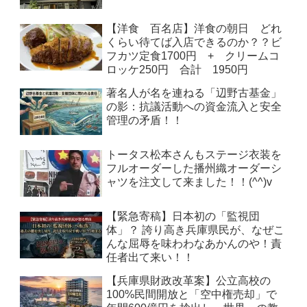
【洋食 百名店】洋食の朝日 どれ
くらい待てば入店できるのか？？ビ
フカツ定食1700円 + クリームコ
ロッケ250円 合計 1950円
著名人が名を連ねる「辺野古基金」
の影：抗議活動への資金流入と安全
管理の矛盾！！
トータス松本さんもステージ衣装を
フルオーダーした播州織オーダーシ
ャツを注文して来ました！！(^^)v
【緊急寄稿】日本初の「監視団
体」？ 誇り高き兵庫県民が、なぜこ
んな屈辱を味わわなあかんのや！責
任者出て来い！！
【兵庫県財政改革案】公立高校の
100%民間開放と「空中権売却」で