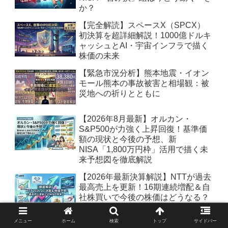
か？
【完全解読】スペースX（SPCX）
初決算を超詳細解説！1000億ドルキ
ャッシュとAI・宇宙インフラで描く
株価の未来
【緊急市況分析】熊本地震・イオン
モール熊本の事故被害と相場観：被
災地への祈りとともに
【2026年8月最新】オルカン・
S&P500が力強く上昇回復！基準価
額の現状と今後の予想、新
NISA「1,800万円枠」活用で描く未
来予想図を徹底解説
【2026年最新決算解説】NTTが過去
最高売上を更新！16期連続増配＆自
社株買いで今後の株価はどうなる？
【悲報】朝起きたらマイナス150万
メニュー
ホーム
検索
トップ
サイドバー