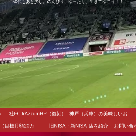
50代もあと少し。のんびり、ゆったり、生きてゆこう！！
）
社FCJrAzzurriHP（復刻）
神戸（兵庫）の美味しいお
（目標月額20万
旧NISA・新NISA
店を紹介
お問い合