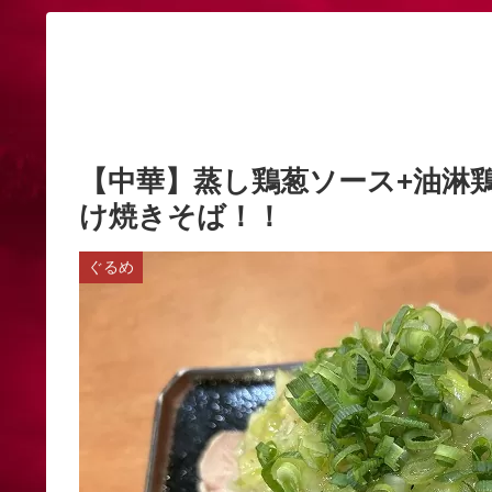
【中華】蒸し鶏葱ソース+油淋
け焼きそば！！
ぐるめ