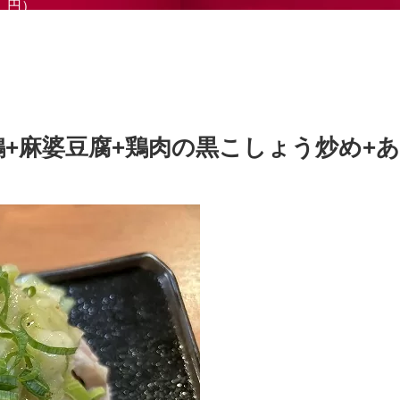
円）
鶏+麻婆豆腐+鶏肉の黒こしょう炒め+