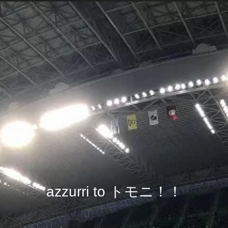
azzurri to トモニ！！