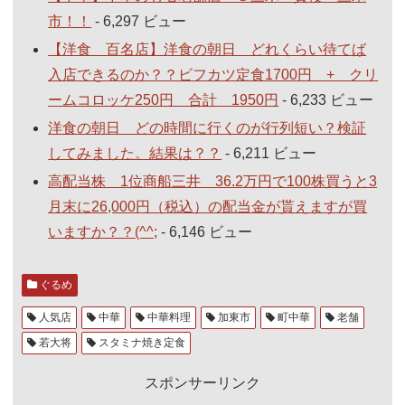
市！！
- 6,297 ビュー
【洋食 百名店】洋食の朝日 どれくらい待てば
入店できるのか？？ビフカツ定食1700円 + クリ
ームコロッケ250円 合計 1950円
- 6,233 ビュー
洋食の朝日 どの時間に行くのが行列短い？検証
してみました。結果は？？
- 6,211 ビュー
高配当株 1位商船三井 36.2万円で100株買うと3
月末に26,000円（税込）の配当金が貰えますが買
いますか？？(^^;
- 6,146 ビュー
ぐるめ
人気店
中華
中華料理
加東市
町中華
老舗
若大将
スタミナ焼き定食
スポンサーリンク