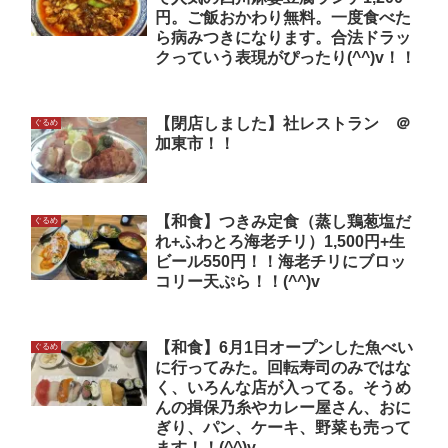
円。ご飯おかわり無料。一度食べた
ら病みつきになります。合法ドラッ
クっていう表現がぴったり(^^)v！！
【閉店しました】社レストラン ＠
ぐるめ
加東市！！
【和食】つきみ定食（蒸し鶏葱塩だ
ぐるめ
れ+ふわとろ海老チリ）1,500円+生
ビール550円！！海老チリにブロッ
コリー天ぷら！！(^^)v
【和食】6月1日オープンした魚べい
ぐるめ
に行ってみた。回転寿司のみではな
く、いろんな店が入ってる。そうめ
んの揖保乃糸やカレー屋さん、おに
ぎり、パン、ケーキ、野菜も売って
ます！！(^^)v