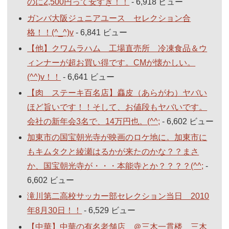
のに2,500円って安すぎ！！
- 6,918 ビュー
ガンバ大阪ジュニアユース セレクション合
格！！(^_^)v
- 6,841 ビュー
【他】クワムラハム 工場直売所 冷凍食品＆ウ
ィンナーが超お買い得です。CMが懐かしい。
(^^)v！！
- 6,641 ビュー
【肉 ステーキ百名店】麤皮（あらがわ）ヤバい
ほど旨いです！！そして、お値段もヤバいです。
会社の新年会3名で、14万円也。(^^;
- 6,602 ビュー
加東市の国宝朝光寺が映画のロケ地に。加東市に
もキムタクと綾瀬はるかが来たのかな？？まさ
か、国宝朝光寺が・・・本能寺とか？？？？(^^;
-
6,602 ビュー
滝川第二高校サッカー部セレクション当日 2010
年8月30日！！
- 6,529 ビュー
【中華】中華の有名老舗店 ＠三木一貫楼 三木