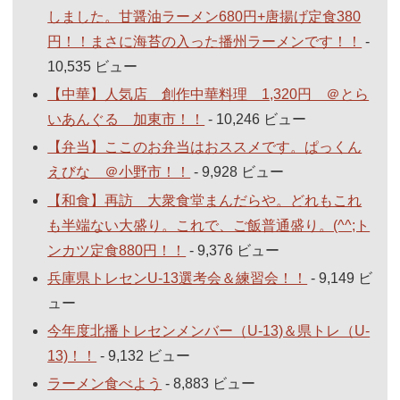
しました。甘醤油ラーメン680円+唐揚げ定食380
円！！まさに海苔の入った播州ラーメンです！！
-
10,535 ビュー
【中華】人気店 創作中華料理 1,320円 ＠とら
いあんぐる 加東市！！
- 10,246 ビュー
【弁当】ここのお弁当はおススメです。ぱっくん
えびな ＠小野市！！
- 9,928 ビュー
【和食】再訪 大衆食堂まんだらや。どれもこれ
も半端ない大盛り。これで、ご飯普通盛り。(^^;ト
ンカツ定食880円！！
- 9,376 ビュー
兵庫県トレセンU-13選考会＆練習会！！
- 9,149 ビ
ュー
今年度北播トレセンメンバー（U-13)＆県トレ（U-
13)！！
- 9,132 ビュー
ラーメン食べよう
- 8,883 ビュー