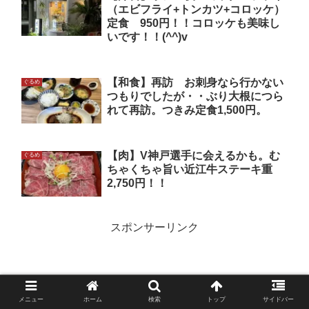
（エビフライ+トンカツ+コロッケ）
定食 950円！！コロッケも美味し
いです！！(^^)v
【和食】再訪 お刺身なら行かない
ぐるめ
つもりでしたが・・ぶり大根につら
れて再訪。つきみ定食1,500円。
【肉】V神戸選手に会えるかも。む
ぐるめ
ちゃくちゃ旨い近江牛ステーキ重
2,750円！！
スポンサーリンク
メニュー
ホーム
検索
トップ
サイドバー