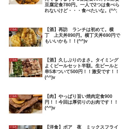
豆腐定食780円。一人で2つは食べら
れないけど・・・食べたいな。(^^;
【酒】再訪 ランチは初めて。横
ぐるめ
丁 上天丼890円。横丁天丼690円で
もいいかも！！(^^)v
【酒】久しぶりのまさ。タイミング
ぐるめ
よくビールセット半額。生ビールと
串5本ついて500円！！激安です！！
(^^)v
【肉】やっぱり旨い焼肉定食900
ぐるめ
円！！今回は厚切りのお肉です！！
(^^)v
【洋食】ボア 夜 ミックスフライ
ぐるめ