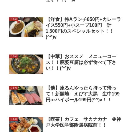
【洋食】特Aランチ850円+カレーラ
ぐるめ
イス550円+小スープ100円 計
1,500円のスペシャルセット！！
(^^)v
【中華】おススメ メニューコー
ぐるめ
ス！！麻婆豆腐は必ず食べて下さ
い！！(^^)v
【他】座るんやったら持って帰っ
ぐるめ
て！新開地 えびす大黒 生中199
円orハイボール199円(^^)v！！
【喫茶】カフェ サカナカナ ＠神
ぐるめ
戸大学医学部附属病院前！！