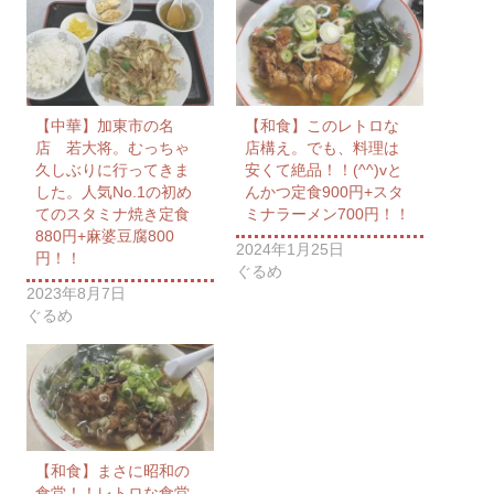
【中華】加東市の名
【和食】このレトロな
店 若大将。むっちゃ
店構え。でも、料理は
久しぶりに行ってきま
安くて絶品！！(^^)vと
した。人気No.1の初め
んかつ定食900円+スタ
てのスタミナ焼き定食
ミナラーメン700円！！
880円+麻婆豆腐800
2024年1月25日
円！！
ぐるめ
2023年8月7日
ぐるめ
【和食】まさに昭和の
食堂！！レトロな食堂