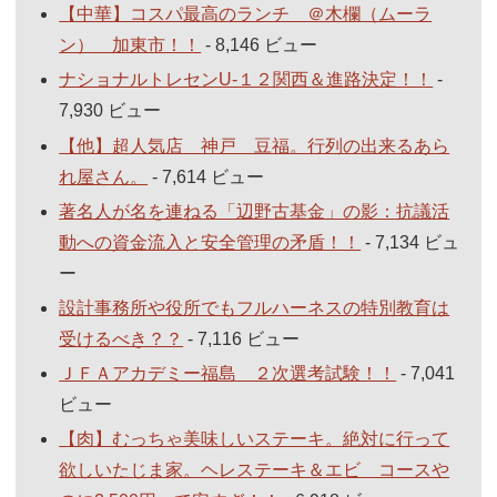
【中華】コスパ最高のランチ ＠木欄（ムーラ
ン） 加東市！！
- 8,146 ビュー
ナショナルトレセンU-１２関西＆進路決定！！
-
7,930 ビュー
【他】超人気店 神戸 豆福。行列の出来るあら
れ屋さん。
- 7,614 ビュー
著名人が名を連ねる「辺野古基金」の影：抗議活
動への資金流入と安全管理の矛盾！！
- 7,134 ビュ
ー
設計事務所や役所でもフルハーネスの特別教育は
受けるべき？？
- 7,116 ビュー
ＪＦＡアカデミー福島 ２次選考試験！！
- 7,041
ビュー
【肉】むっちゃ美味しいステーキ。絶対に行って
欲しいたじま家。ヘレステーキ＆エビ コースや