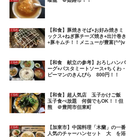
喰龍 ＠姫路市！！
【和食】豚焼きそば+お好み焼きミ
ぐるめ
ックス+ねぎ豚チーズ焼き+出汁巻き
+豚キムチ！！メニューが豊富(^^)v
【和食 献立の参考】おろしハンバ
ぐるめ
ーグ+パスタミートソース+ちくわ・
ピーマンのきんぴら 800円！！
【和食】超人気店 玉子かけご飯
ぐるめ
玉子食べ放題 何個でもOK！！但
熊 ＠豊岡市但東町
【加東市】中国料理「木蘭」の一番
ぐるめ
人気のチャーハンセット 大 を浴