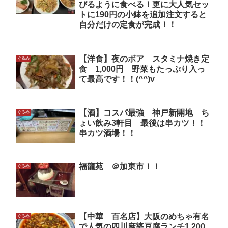
びるように食べる！更に大人気セッ
トに190円の小鉢を追加注文すると
自分だけの定食が完成！！
【洋食】夜のボア スタミナ焼き定
ぐるめ
食 1,000円 野菜もたっぷり入っ
て最高です！！(^^)v
【酒】コスパ最強 神戸新開地 ち
ぐるめ
ょい飲み3軒目 最後は串カツ！！
串カツ酒場！！
福龍苑 ＠加東市！！
ぐるめ
【中華 百名店】大阪のめちゃ有名
ぐるめ
で人気の四川麻婆豆腐ランチ1,200