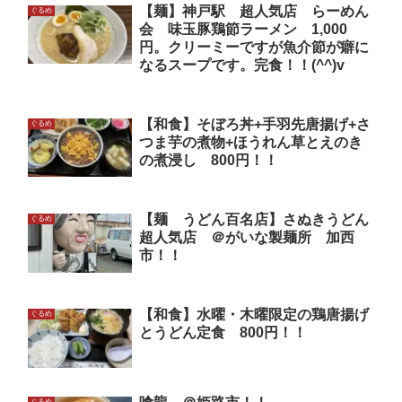
【麺】神戸駅 超人気店 らーめん
ぐるめ
会 味玉豚鶏節ラーメン 1,000
円。クリーミーですが魚介節が癖に
なるスープです。完食！！(^^)v
【和食】そぼろ丼+手羽先唐揚げ+さ
ぐるめ
つま芋の煮物+ほうれん草とえのき
の煮浸し 800円！！
【麺 うどん百名店】さぬきうどん
ぐるめ
超人気店 ＠がいな製麺所 加西
市！！
【和食】水曜・木曜限定の鶏唐揚げ
ぐるめ
とうどん定食 800円！！
ぐるめ