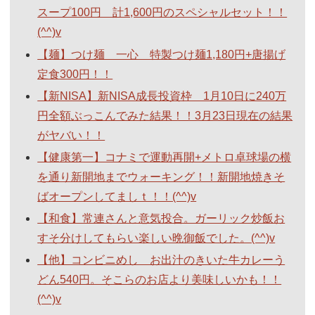
スープ100円 計1,600円のスペシャルセット！！
(^^)v
【麺】つけ麺 一心 特製つけ麺1,180円+唐揚げ
定食300円！！
【新NISA】新NISA成長投資枠 1月10日に240万
円全額ぶっこんでみた結果！！3月23日現在の結果
がヤバい！！
【健康第一】コナミで運動再開+メトロ卓球場の横
を通り新開地までウォーキング！！新開地焼きそ
ばオープンしてましｔ！！(^^)v
【和食】常連さんと意気投合。ガーリック炒飯お
すそ分けしてもらい楽しい晩御飯でした。(^^)v
【他】コンビニめし お出汁のきいた牛カレーう
どん540円。そこらのお店より美味しいかも！！
(^^)v