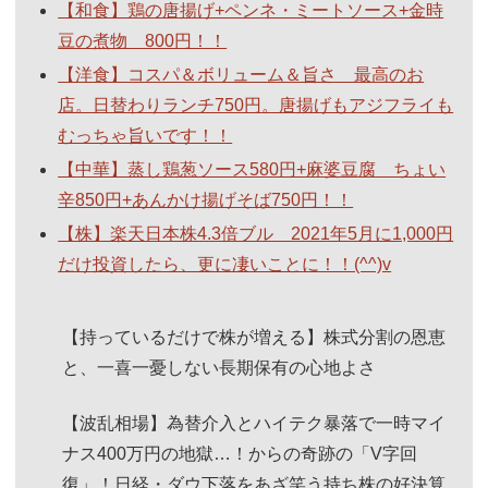
【和食】鶏の唐揚げ+ペンネ・ミートソース+金時
豆の煮物 800円！！
【洋食】コスパ＆ボリューム＆旨さ 最高のお
店。日替わりランチ750円。唐揚げもアジフライも
むっちゃ旨いです！！
【中華】蒸し鶏葱ソース580円+麻婆豆腐 ちょい
辛850円+あんかけ揚げそば750円！！
【株】楽天日本株4.3倍ブル 2021年5月に1,000円
だけ投資したら、更に凄いことに！！(^^)v
【持っているだけで株が増える】株式分割の恩恵
と、一喜一憂しない長期保有の心地よさ
【波乱相場】為替介入とハイテク暴落で一時マイ
ナス400万円の地獄…！からの奇跡の「V字回
復」！日経・ダウ下落をあざ笑う持ち株の好決算