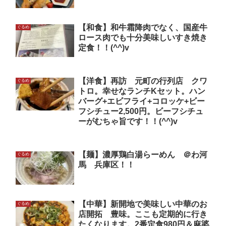
【和食】和牛霜降肉でなく、国産牛
ぐるめ
ロース肉でも十分美味しいすき焼き
定食！！(^^)v
【洋食】再訪 元町の行列店 クワ
ぐるめ
トロ。幸せなランチKセット。ハン
バーグ+エビフライ+コロッケ+ビー
フシチュー2,500円。ビーフシチュ
ーがむちゃ旨です！！(^^)v
【麺】濃厚鶏白湯らーめん ＠わ河
ぐるめ
馬 兵庫区！！
【中華】新開地で美味しい中華のお
ぐるめ
店開拓 豊味。ここも定期的に行き
たくなります。2番定食980円＆麻婆