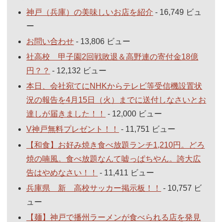
神戸（兵庫）の美味しいお店を紹介
- 16,749 ビュ
ー
お問い合わせ
- 13,806 ビュー
社高校 甲子園2回戦敗退＆高野連の寄付金18億
円？？
- 12,132 ビュー
本日、会社宛てにNHKからテレビ等受信機設置状
況の報告を4月15日（火）までに送付しなさいとお
達しが届きました！！
- 12,000 ビュー
V神戸無料プレゼント！！
- 11,751 ビュー
【和食】お好み焼き食べ放題ランチ1,210円。どろ
焼の喃風。食べ放題なんて嘘っぱちやん。誇大広
告はやめなさい！！
- 11,411 ビュー
兵庫県 新 高校サッカー掲示板！！
- 10,757 ビ
ュー
【麺】神戸で播州ラーメンが食べられる店を発見