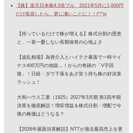
【株】楽天日本株4.3倍ブル 2021年5月に1,000円
だけ投資したら、更に凄いことに！！(^^)v
【持っているだけで株が増える】株式分割の恩恵
と、一喜一憂しない長期保有の心地よさ
【波乱相場】為替介入とハイテク暴落で一時マイ
ナス400万円の地獄…！からの奇跡の「V字回
復」！日経・ダウ下落をあざ笑う持ち株の好決算
ラッシュ！
大和ハウス工業（1925）2027年3月期 第1四半期
決算を徹底解説！増収増益＆株式分割・増配で今
後の株価はどうなる？
【2026年最新決算解説】NTTが過去最高売上を更