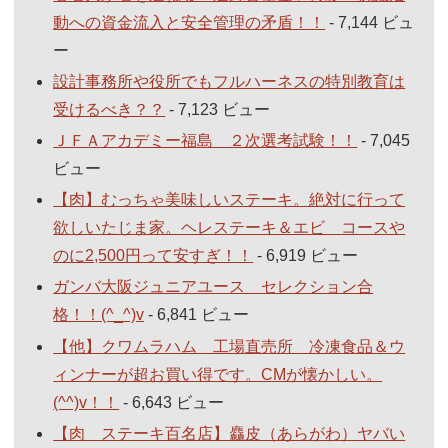
動への資金流入と安全管理の矛盾！！
- 7,144 ビュ
ー
設計事務所や役所でもフルハーネスの特別教育は
受けるべき？？
- 7,123 ビュー
ＪＦＡアカデミー福島 ２次選考試験！！
- 7,045
ビュー
【肉】むっちゃ美味しいステーキ。絶対に行って
欲しいたじま家。ヘレステーキ＆エビ コースや
のに2,500円って安すぎ！！
- 6,919 ビュー
ガンバ大阪ジュニアユース セレクション合
格！！(^_^)v
- 6,841 ビュー
【他】クワムラハム 工場直売所 冷凍食品＆ウ
ィンナーが超お買い得です。CMが懐かしい。
(^^)v！！
- 6,643 ビュー
【肉 ステーキ百名店】麤皮（あらがわ）ヤバい