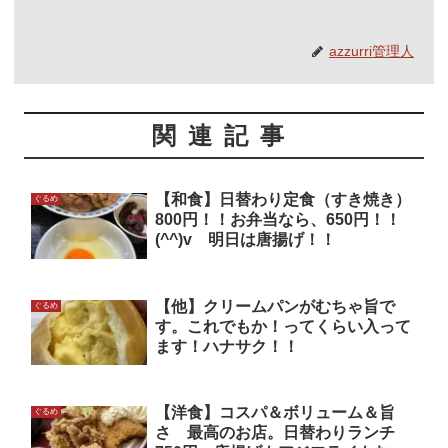
azzurri管理人
関連記事
【和食】日替わり定食（すき焼き）
ぐるめ
800円！！お弁当なら、650円！！
(^^)v 明日は唐揚げ！！
【他】クリームパンがむちゃ旨で
ぐるめ
す。これでもか！ってくらい入って
ます！ハナサク！！
【洋食】コスパ＆ボリューム＆旨
ぐるめ
さ 最高のお店。日替わりランチ