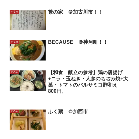
繁の家 ＠加古川市！！
ぐるめ
BECAUSE ＠神河町！！
ぐるめ
【和食 献立の参考】鶏の唐揚げ
ぐるめ
+ニラ・玉ねぎ・人参のちぢみ焼+大
葉・トマトのバルサミコ酢和え
800円。
ふく蔵 ＠加西市
ぐるめ