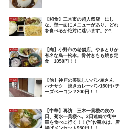
【和食】三木市の超人気店 にし
ぐるめ
な。壁一面にメニューがあり、どれ
を食べるか絶対に迷います。(^^;
【肉】小野市の老舗店。やきとりが
ぐるめ
有名な鳥一松本。骨付きもも焼き定
食 1050円！！
【他】神戸の美味しいパン屋さん
ぐるめ
ハナサク 焼きカレーパン160円+チ
ーズベーコン？200円！！
【中華】再訪 三木一貫楼の次の
ぐるめ
日、菊水一貫楼へ。2日連続で街中
華を食べに行く！！(^^)v菊水は、唐
揚げメンセット950円！！