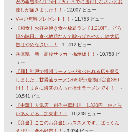
況の報告を4月15日（火）までに送付しなさいとお
達しが届きました！！
- 12,007 ビュー
V神戸無料プレゼント！！
- 11,753 ビュー
【和食】お好み焼き食べ放題ランチ1,210円。どろ
焼の喃風。食べ放題なんて嘘っぱちやん。誇大広
告はやめなさい！！
- 11,412 ビュー
兵庫県 新 高校サッカー掲示板！！
- 10,758 ビ
ュー
【麺】神戸で播州ラーメンが食べられる店を発見
しました。甘醤油ラーメン680円+唐揚げ定食380
円！！まさに海苔の入った播州ラーメンです！！
-
10,541 ビュー
【中華】人気店 創作中華料理 1,320円 ＠とら
いあんぐる 加東市！！
- 10,248 ビュー
【弁当】ここのお弁当はおススメです。ぱっくん
えびな ＠小野市！！
- 9,934 ビュー