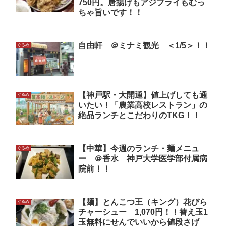
750円。唐揚げもアジフライもむっ
ちゃ旨いです！！
自由軒 ＠ミナミ観光 ＜1/5＞！！
ぐるめ
【神戸駅・大開通】値上げしても通
ぐるめ
いたい！「農業高校レストラン」の
絶品ランチとこだわりのTKG！！
【中華】今週のランチ・麺メニュ
ぐるめ
ー ＠香水 神戸大学医学部付属病
院前！！
【麺】とんこつ王（キング）花びら
ぐるめ
チャーシュー 1,070円！！替え玉1
玉無料にせんでいいから値段さげ