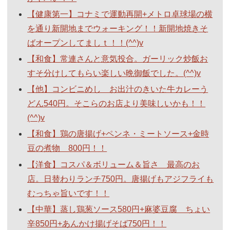
【健康第一】コナミで運動再開+メトロ卓球場の横
を通り新開地までウォーキング！！新開地焼きそ
ばオープンしてましｔ！！(^^)v
【和食】常連さんと意気投合。ガーリック炒飯お
すそ分けしてもらい楽しい晩御飯でした。(^^)v
【他】コンビニめし お出汁のきいた牛カレーう
どん540円。そこらのお店より美味しいかも！！
(^^)v
【和食】鶏の唐揚げ+ペンネ・ミートソース+金時
豆の煮物 800円！！
【洋食】コスパ＆ボリューム＆旨さ 最高のお
店。日替わりランチ750円。唐揚げもアジフライも
むっちゃ旨いです！！
【中華】蒸し鶏葱ソース580円+麻婆豆腐 ちょい
辛850円+あんかけ揚げそば750円！！