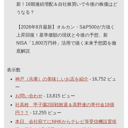
新！16期連続増配＆自社株買いで今後の株価はど
うなる？
【2026年8月最新】オルカン・S&P500が力強く
上昇回復！基準価額の現状と今後の予想、新
NISA「1,800万円枠」活用で描く未来予想図を徹
底解説
表示数
神戸（兵庫）の美味しいお店を紹介
- 16,752 ビュ
ー
お問い合わせ
- 13,815 ビュー
社高校 甲子園2回戦敗退＆高野連の寄付金18億
円？？
- 12,255 ビュー
本日、会社宛てにNHKからテレビ等受信機設置状