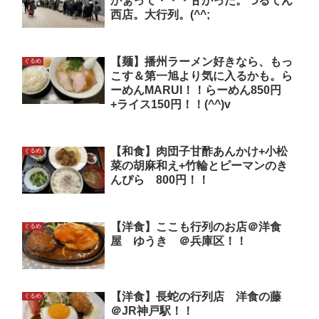
かぁって・・・甘かった。つるてん
西店。大行列。(^^;
【麺】播州ラーメン好きなら、もっ
ぐるめ
こす＆第一旭より気に入るかも。ら
ーめんMARUI！！らーめん850円
+ライス150円！！(^^)v
【和食】肉団子甘酢あんかけ+小松
ぐるめ
菜の胡麻和え+竹輪とピーマンのき
んぴら 800円！！
【洋食】ここも行列のお店＠洋食
ぐるめ
屋 ゆうき ＠兵庫区！！
【洋食】長蛇の行列店 洋食の藤
ぐるめ
＠JR神戸駅！！