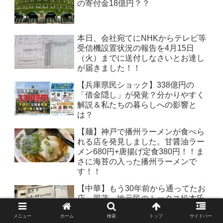
の寄付金18億円？？
本日、会社宛てにNHKからテレビ等
受信機設置状況の報告を4月15日
（火）までに送付しなさいとお達し
が届きました！！
【兵庫県民ショック】338億円の
「借金隠し」が発覚？分かりやすく
解説＆私たちの暮らしへの影響と
は？
【麺】神戸で播州ラーメンが食べら
れる店を発見しました。甘醤油ラー
メン680円+唐揚げ定食380円！！ま
さに海苔の入った播州ラーメンで
す！！
【中華】もう30年前から通ってたお
店 翠蓮。地元民のトータス松本氏
も元チャンピオンの長谷川穂積氏も
メニュー
ホーム
検索
トップ
サイドバー
来店されてるほど美味しいお店で