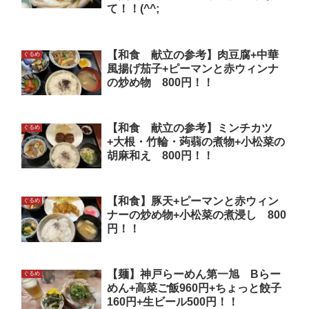
て！！(^^;
【和食 献立の参考】肉豆腐+中華
ぐるめ
風揚げ茄子+ピーマンと赤ウィンナ
の炒め物 800円！！
【和食 献立の参考】ミンチカツ
ぐるめ
+大根・竹輪・蒟蒻の煮物+小松菜の
胡麻和え 800円！！
【和食】豚天+ピーマンと赤ウィン
ぐるめ
ナーの炒め物+小松菜の煮浸し 800
円！！
【麺】神戸らーめん第一旭 Bらー
ぐるめ
めん+高菜ご飯960円+ちょっと餃子
160円+生ビール500円！！