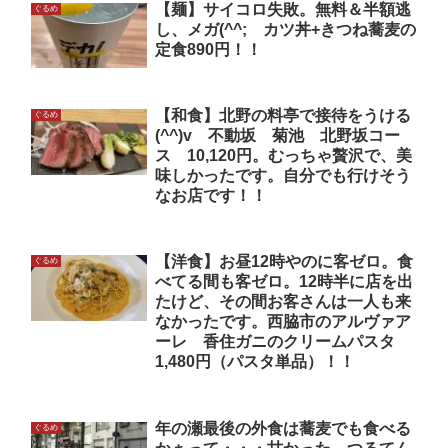
【麺】サイコロ失敗。無料＆半額逃
ぐるめ
し、メガ(^^; カツ丼+きつね蕎麦の
定食890円！！
【和食】北野の料亭で接待をうける
ぐるめ
(^^)v 不動坂 菊池 北野坂コー
ス 10,120円。むっちゃ贅沢で、美
味しかったです。自分でも行けそう
なお店です！！
【洋食】お昼12時やのに客ゼロ。食
ぐるめ
べてる間も客ゼロ。12時半に店を出
たけど、その間お客さんは一人も来
なかったです。西脇市のアルヴァア
ーレ 香住ガニのクリームパスタ
1,480円（パスタ単品）！！
年の瀬最後の外食は蕎麦でも食べる
ぐるめ