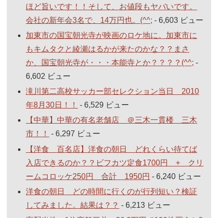
ほど旨いです！！そして、お値段もヤバいです。
会社の新年会3名で、14万円也。(^^;
- 6,603 ビュー
加東市の国宝朝光寺が映画のロケ地に。加東市に
もキムタクと綾瀬はるかが来たのかな？？まさ
か、国宝朝光寺が・・・本能寺とか？？？？(^^;
-
6,602 ビュー
滝川第二高校サッカー部セレクション当日 2010
年8月30日！！
- 6,529 ビュー
【中華】中華の有名老舗店 ＠三木一貫楼 三木
市！！
- 6,297 ビュー
【洋食 百名店】洋食の朝日 どれくらい待てば
入店できるのか？？ビフカツ定食1700円 + クリ
ームコロッケ250円 合計 1950円
- 6,240 ビュー
洋食の朝日 どの時間に行くのが行列短い？検証
してみました。結果は？？
- 6,213 ビュー