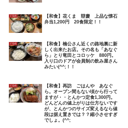
【和食】花くま 辯慶 上品な懐石
ぐるめ
弁当1,200円 20食限定！！
【和食】楠公さん近くの路地裏に新
ぐるめ
しく出来たお店。その名も「あなぐ
ら」とり竜田とコロッケ 880円。
入り口のドアが会員制の飲み屋さん
みたい(^^;！！
【和食】再訪 ごはんや あなぐ
ぐるめ
ら。オープン間もない頃から行って
ますが・・とんかつ定食1,300円。
どんどんの値上がりは仕方ないです
が、とんかつのサイズ変えるなら値
段は据え置きでは？？縮小させすぎ
でしょ。(^^;