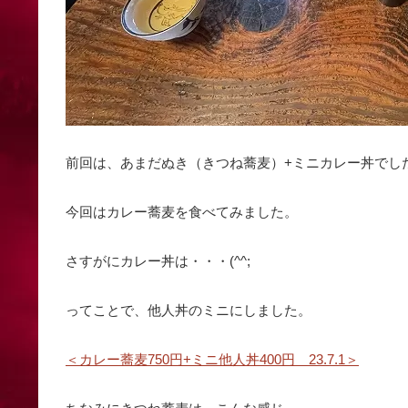
前回は、あまだぬき（きつね蕎麦）+ミニカレー丼でし
今回はカレー蕎麦を食べてみました。
さすがにカレー丼は・・・(^^;
ってことで、他人丼のミニにしました。
＜カレー蕎麦750円+ミニ他人丼400円 23.7.1＞