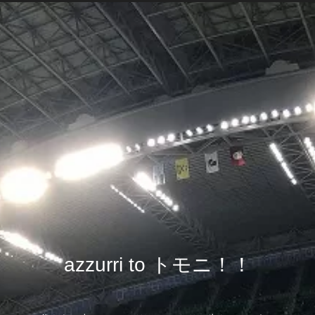
azzurri to トモニ！！