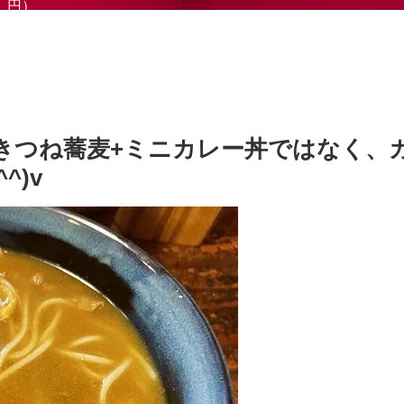
円）
きつね蕎麦+ミニカレー丼ではなく、
^)v