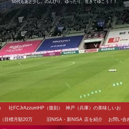
50代もあと少し。のんびり、ゆったり、生きてゆこう！！
）
社FCJrAzzurriHP（復刻）
神戸（兵庫）の美味しいお
（目標月額20万
旧NISA・新NISA
店を紹介
お問い合