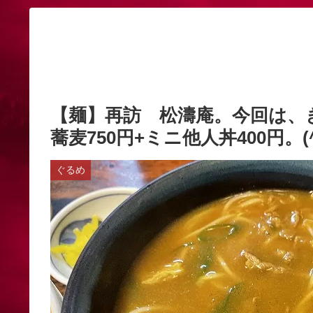
【麺】再訪 松濤庵。今回は、
蕎麦750円+ミニ他人丼400円。(^
ぐるめ