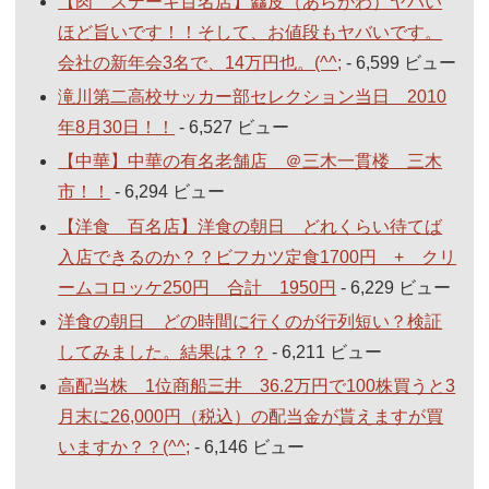
【肉 ステーキ百名店】麤皮（あらがわ）ヤバい
ほど旨いです！！そして、お値段もヤバいです。
会社の新年会3名で、14万円也。(^^;
- 6,599 ビュー
滝川第二高校サッカー部セレクション当日 2010
年8月30日！！
- 6,527 ビュー
【中華】中華の有名老舗店 ＠三木一貫楼 三木
市！！
- 6,294 ビュー
【洋食 百名店】洋食の朝日 どれくらい待てば
入店できるのか？？ビフカツ定食1700円 + クリ
ームコロッケ250円 合計 1950円
- 6,229 ビュー
洋食の朝日 どの時間に行くのが行列短い？検証
してみました。結果は？？
- 6,211 ビュー
高配当株 1位商船三井 36.2万円で100株買うと3
月末に26,000円（税込）の配当金が貰えますが買
いますか？？(^^;
- 6,146 ビュー