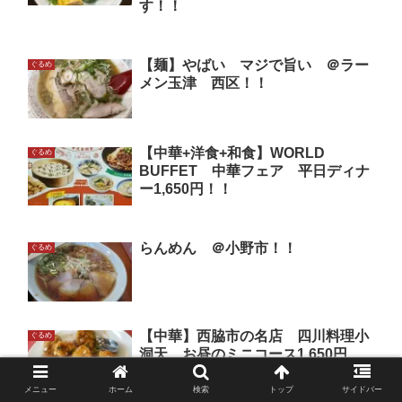
す！！
【麺】やばい マジで旨い ＠ラー
ぐるめ
メン玉津 西区！！
【中華+洋食+和食】WORLD
ぐるめ
BUFFET 中華フェア 平日ディナ
ー1,650円！！
らんめん ＠小野市！！
ぐるめ
【中華】西脇市の名店 四川料理小
ぐるめ
洞天 お昼のミニコース1,650円
+担々麺330円は絶対食べて！！
メニュー
ホーム
検索
トップ
サイドバー