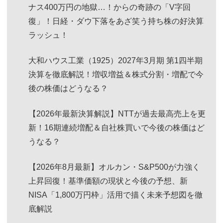
ナス400万円の地獄…！からの奇跡の「V字回
復」！日経・ダウ下落をあざ笑う持ち株の好決算
ラッシュ！
大和ハウス工業（1925）2027年3月期 第1四半期
決算を徹底解説！増収増益＆株式分割・増配で今
後の株価はどうなる？
【2026年最新決算解説】NTTが過去最高売上を更
新！16期連続増配＆自社株買いで今後の株価はど
うなる？
【2026年8月最新】オルカン・S&P500が力強く
上昇回復！基準価額の現状と今後の予想、新
NISA「1,800万円枠」活用で描く未来予想図を徹
底解説