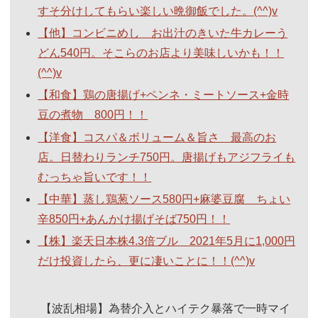
すそ分けしてもらい楽しい晩御飯でした。(^^)v
【他】コンビニめし お出汁のきいた牛カレーう
どん540円。そこらのお店より美味しいかも！！
(^^)v
【和食】鶏の唐揚げ+ペンネ・ミートソース+金時
豆の煮物 800円！！
【洋食】コスパ＆ボリューム＆旨さ 最高のお
店。日替わりランチ750円。唐揚げもアジフライも
むっちゃ旨いです！！
【中華】蒸し鶏葱ソース580円+麻婆豆腐 ちょい
辛850円+あんかけ揚げそば750円！！
【株】楽天日本株4.3倍ブル 2021年5月に1,000円
だけ投資したら、更に凄いことに！！(^^)v
【波乱相場】為替介入とハイテク暴落で一時マイ