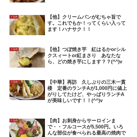
【他】クリームパンがむちゃ旨で
ぐるめ
す。これでもか！ってくらい入って
ます！ハナサク！！
【他】つぼ焼き芋 紅はるかorシル
ぐるめ
クスィートor紅まさり あなたな
ら、どの焼き芋にします？？(^^)v
【中華】再訪 久しぶりの三木一貫
ぐるめ
楼 定番のランチAが1,000円に値上
がりしてたけど、やっぱりランチA
が美味しいです！！(^^)v
【肉】お刺身からサーロインま
ぐるめ
で・・フルコースが5,500円。いろ
んな部位が食べられる最高の焼肉で