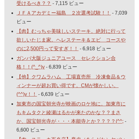
受けるべき？？
- 7,115 ビュー
ＪＦＡアカデミー福島 ２次選考試験！！
- 7,039
ビュー
【肉】むっちゃ美味しいステーキ。絶対に行って
欲しいたじま家。ヘレステーキ＆エビ コースや
のに2,500円って安すぎ！！
- 6,918 ビュー
ガンバ大阪ジュニアユース セレクション合
格！！(^_^)v
- 6,839 ビュー
【他】クワムラハム 工場直売所 冷凍食品＆ウ
ィンナーが超お買い得です。CMが懐かしい。
(^^)v！！
- 6,639 ビュー
加東市の国宝朝光寺が映画のロケ地に。加東市に
もキムタクと綾瀬はるかが来たのかな？？まさ
か、国宝朝光寺が・・・本能寺とか？？？？(^^;
-
6,600 ビュー