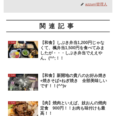
azzurri管理人
関連記事
【和食】しぶき弁当1,200円じゃな
ぐるめ
くて、楓弁当1,500円を食べてみま
したが・・・しぶき弁当でええや
ん。(^^;！！
【和食】新開地の貴八のお好み焼き
ぐるめ
+焼きそば+ねぎ焼き 全部美味しい
です！！(^^)v
【肉】焼肉といえば、妓おんの焼肉
ぐるめ
定食 900円！！お肉も味付けも最
高！！