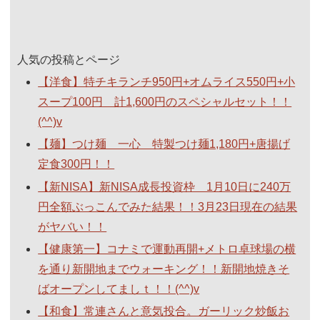
人気の投稿とページ
【洋食】特チキランチ950円+オムライス550円+小
スープ100円 計1,600円のスペシャルセット！！
(^^)v
【麺】つけ麺 一心 特製つけ麺1,180円+唐揚げ
定食300円！！
【新NISA】新NISA成長投資枠 1月10日に240万
円全額ぶっこんでみた結果！！3月23日現在の結果
がヤバい！！
【健康第一】コナミで運動再開+メトロ卓球場の横
を通り新開地までウォーキング！！新開地焼きそ
ばオープンしてましｔ！！(^^)v
【和食】常連さんと意気投合。ガーリック炒飯お