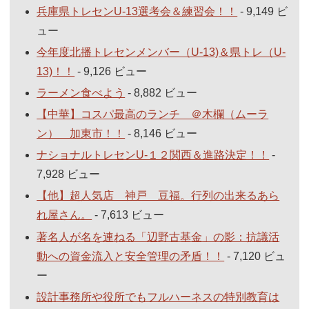
兵庫県トレセンU-13選考会＆練習会！！
- 9,149 ビ
ュー
今年度北播トレセンメンバー（U-13)＆県トレ（U-
13)！！
- 9,126 ビュー
ラーメン食べよう
- 8,882 ビュー
【中華】コスパ最高のランチ ＠木欄（ムーラ
ン） 加東市！！
- 8,146 ビュー
ナショナルトレセンU-１２関西＆進路決定！！
-
7,928 ビュー
【他】超人気店 神戸 豆福。行列の出来るあら
れ屋さん。
- 7,613 ビュー
著名人が名を連ねる「辺野古基金」の影：抗議活
動への資金流入と安全管理の矛盾！！
- 7,120 ビュ
ー
設計事務所や役所でもフルハーネスの特別教育は