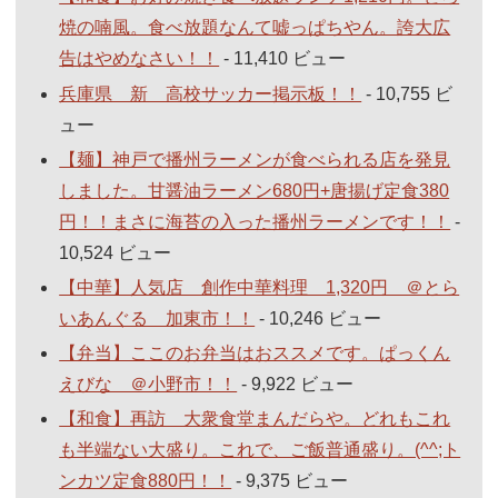
焼の喃風。食べ放題なんて嘘っぱちやん。誇大広
告はやめなさい！！
- 11,410 ビュー
兵庫県 新 高校サッカー掲示板！！
- 10,755 ビ
ュー
【麺】神戸で播州ラーメンが食べられる店を発見
しました。甘醤油ラーメン680円+唐揚げ定食380
円！！まさに海苔の入った播州ラーメンです！！
-
10,524 ビュー
【中華】人気店 創作中華料理 1,320円 ＠とら
いあんぐる 加東市！！
- 10,246 ビュー
【弁当】ここのお弁当はおススメです。ぱっくん
えびな ＠小野市！！
- 9,922 ビュー
【和食】再訪 大衆食堂まんだらや。どれもこれ
も半端ない大盛り。これで、ご飯普通盛り。(^^;ト
ンカツ定食880円！！
- 9,375 ビュー