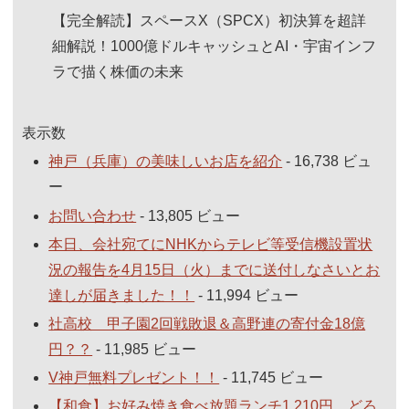
【完全解読】スペースX（SPCX）初決算を超詳
細解説！1000億ドルキャッシュとAI・宇宙インフ
ラで描く株価の未来
表示数
神戸（兵庫）の美味しいお店を紹介
- 16,738 ビュ
ー
お問い合わせ
- 13,805 ビュー
本日、会社宛てにNHKからテレビ等受信機設置状
況の報告を4月15日（火）までに送付しなさいとお
達しが届きました！！
- 11,994 ビュー
社高校 甲子園2回戦敗退＆高野連の寄付金18億
円？？
- 11,985 ビュー
V神戸無料プレゼント！！
- 11,745 ビュー
【和食】お好み焼き食べ放題ランチ1,210円。どろ