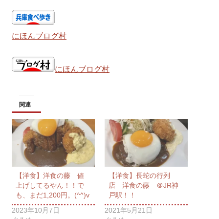
にほんブログ村
にほんブログ村
関連
【洋食】洋食の藤 値
【洋食】長蛇の行列
上げしてるやん！！で
店 洋食の藤 ＠JR神
も、まだ1,200円。(^^)v
戸駅！！
2023年10月7日
2021年5月21日