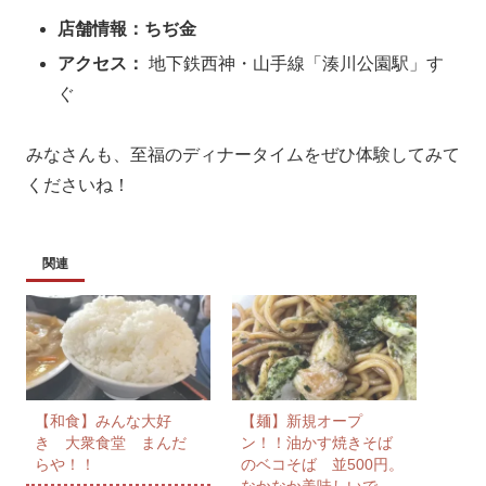
店舗情報：ちぢ金
アクセス：
地下鉄西神・山手線「湊川公園駅」す
ぐ
みなさんも、至福のディナータイムをぜひ体験してみて
くださいね！
関連
【和食】みんな大好
【麺】新規オープ
き 大衆食堂 まんだ
ン！！油かす焼きそば
らや！！
のベコそば 並500円。
なかなか美味しいで