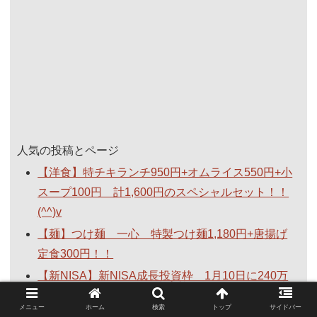
人気の投稿とページ
【洋食】特チキランチ950円+オムライス550円+小
スープ100円 計1,600円のスペシャルセット！！
(^^)v
【麺】つけ麺 一心 特製つけ麺1,180円+唐揚げ
定食300円！！
【新NISA】新NISA成長投資枠 1月10日に240万
円全額ぶっこんでみた結果！！3月23日現在の結果
メニュー
ホーム
検索
トップ
サイドバー
がヤバい！！