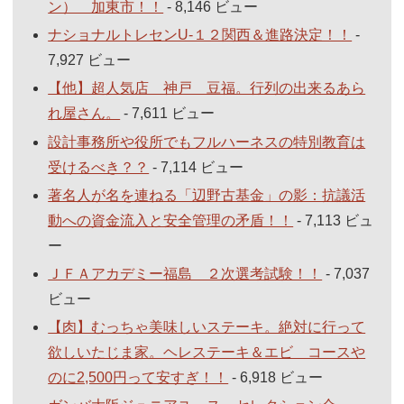
ン） 加東市！！
- 8,146 ビュー
ナショナルトレセンU-１２関西＆進路決定！！
-
7,927 ビュー
【他】超人気店 神戸 豆福。行列の出来るあら
れ屋さん。
- 7,611 ビュー
設計事務所や役所でもフルハーネスの特別教育は
受けるべき？？
- 7,114 ビュー
著名人が名を連ねる「辺野古基金」の影：抗議活
動への資金流入と安全管理の矛盾！！
- 7,113 ビュ
ー
ＪＦＡアカデミー福島 ２次選考試験！！
- 7,037
ビュー
【肉】むっちゃ美味しいステーキ。絶対に行って
欲しいたじま家。ヘレステーキ＆エビ コースや
のに2,500円って安すぎ！！
- 6,918 ビュー