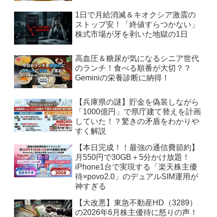
1日で月給消滅＆キオクシア激震の
ストップ安！「終値すらつかない」
株式市場が牙を剥いた地獄の1日
高血圧＆糖尿が気になるシニア世代
のランチ！食べる順番が大切？？
Geminiの栄養診断に納得！
【兵庫県の謎】貯金を偽装しながら
「1000億円」で県庁建て替えを計画
していた！？驚きの矛盾をわかりや
すく解説
【本日完成！！最強の通信費節約】
月550円で30GB＋5分かけ放題！
iPhone1台で実現する「楽天株主優
待×povo2.0」のデュアルSIM運用が
神すぎる
【大改悪】東急不動産HD（3289）
の2026年6月株主優待に怒りの声！