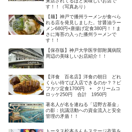
来店されてるほど美味しいお店で
す！！（写真あり）
【麺】神戸で播州ラーメンが食べら
れる店を発見しました。甘醤油ラー
メン680円+唐揚げ定食380円！！ま
さに海苔の入った播州ラーメンで
す！！
【保存版】神戸大学医学部附属病院
周辺の美味しいお店紹介！！
【洋食 百名店】洋食の朝日 どれ
くらい待てば入店できるのか？？ビ
フカツ定食1700円 + クリームコ
ロッケ250円 合計 1950円
著名人が名を連ねる「辺野古基金」
の影：抗議活動への資金流入と安全
管理の矛盾！！
トータス松本さんもステージ衣装を