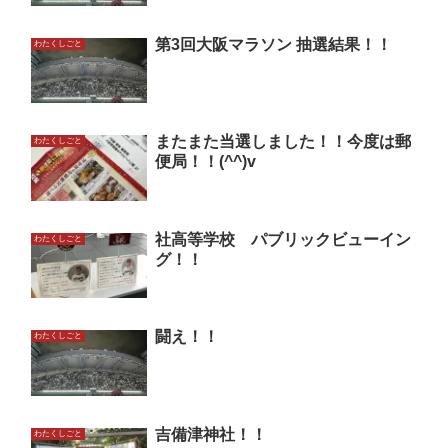
第3回大阪マラソン 抽選結果！！
わたくしごと
またまた当選しました！！今度は郵
わたくしごと
便局！！(^^)v
社高等学校 パブリックビューイン
わたくしごと
グ！！
闘え！！
わたくしごと
吉備津神社！！
わたくしごと