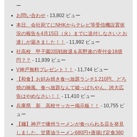
ー
お問い合わせ
- 13,802 ビュー
本日、会社宛てにNHKからテレビ等受信機設置状
況の報告を4月15日（火）までに送付しなさいとお
達しが届きました！！
- 11,992 ビュー
社高校 甲子園2回戦敗退＆高野連の寄付金18億
円？？
- 11,939 ビュー
V神戸無料プレゼント！！
- 11,744 ビュー
【和食】お好み焼き食べ放題ランチ1,210円。どろ
焼の喃風。食べ放題なんて嘘っぱちやん。誇大広
告はやめなさい！！
- 11,410 ビュー
兵庫県 新 高校サッカー掲示板！！
- 10,755 ビ
ュー
【麺】神戸で播州ラーメンが食べられる店を発見
しました。甘醤油ラーメン680円+唐揚げ定食380