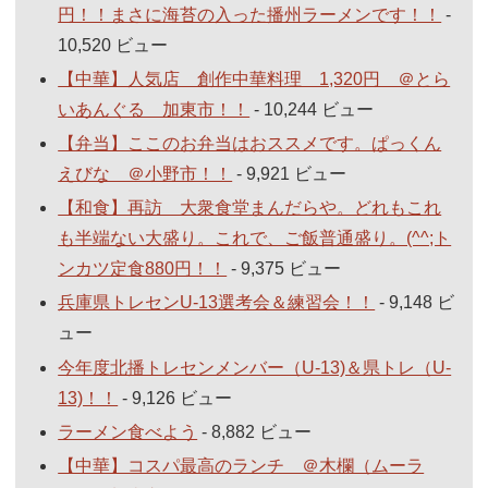
円！！まさに海苔の入った播州ラーメンです！！
-
10,520 ビュー
【中華】人気店 創作中華料理 1,320円 ＠とら
いあんぐる 加東市！！
- 10,244 ビュー
【弁当】ここのお弁当はおススメです。ぱっくん
えびな ＠小野市！！
- 9,921 ビュー
【和食】再訪 大衆食堂まんだらや。どれもこれ
も半端ない大盛り。これで、ご飯普通盛り。(^^;ト
ンカツ定食880円！！
- 9,375 ビュー
兵庫県トレセンU-13選考会＆練習会！！
- 9,148 ビ
ュー
今年度北播トレセンメンバー（U-13)＆県トレ（U-
13)！！
- 9,126 ビュー
ラーメン食べよう
- 8,882 ビュー
【中華】コスパ最高のランチ ＠木欄（ムーラ