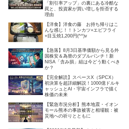
「割引率アップ」の裏にある冷酷な
罠と、投資家が買い増しを拒否する
理由
【洋食】洋食の藤 お持ち帰りはこ
んな感じ！！トンカツ+エビフライ
+目玉焼1,200円(^^)v
【急落】8月3日基準価額から見る外
国株安＆為替のダブルパンチ！新
NISA「含み損」組は今どう動くべき
か？
【完全解読】スペースX（SPCX）
初決算を超詳細解説！1000億ドルキ
ャッシュとAI・宇宙インフラで描く
株価の未来
【緊急市況分析】熊本地震・イオン
モール熊本の事故被害と相場観：被
災地への祈りとともに