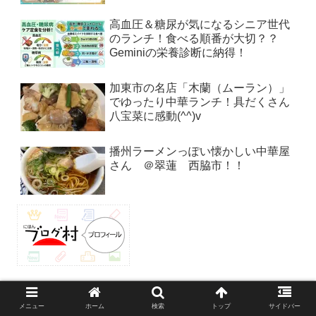
高血圧＆糖尿が気になるシニア世代
のランチ！食べる順番が大切？？
Geminiの栄養診断に納得！
加東市の名店「木蘭（ムーラン）」
でゆったり中華ランチ！具だくさん
八宝菜に感動(^^)v
播州ラーメンっぽい懐かしい中華屋
さん ＠翠蓮 西脇市！！
メニュー
ホーム
検索
トップ
サイドバー