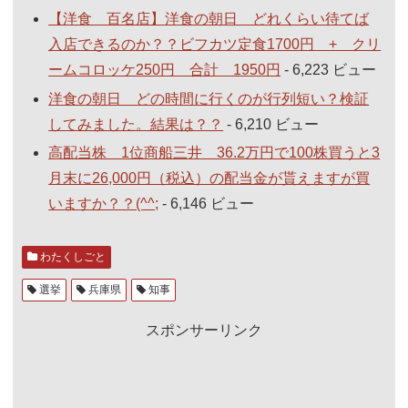
【洋食 百名店】洋食の朝日 どれくらい待てば
入店できるのか？？ビフカツ定食1700円 + クリ
ームコロッケ250円 合計 1950円
- 6,223 ビュー
洋食の朝日 どの時間に行くのが行列短い？検証
してみました。結果は？？
- 6,210 ビュー
高配当株 1位商船三井 36.2万円で100株買うと3
月末に26,000円（税込）の配当金が貰えますが買
いますか？？(^^;
- 6,146 ビュー
わたくしごと
選挙
兵庫県
知事
スポンサーリンク