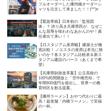
フルオーダーした播州織オーダーシ
ャツを注文して来ました！！(^^)v
【緊急寄稿】日本初の「監視団
体」？ 誇り高き兵庫県民が、なぜこ
んな屈辱を味わわなあかんのや！責
任者出て来い！！
【J1スタジアム座席幅】建築士が徹
底比較！ ノエスタの座席は本当に狭
いのか？各スタジアム比較表＆新ス
タジアム建設のパース（あくまで希
望）
【兵庫県財政改革案】公立高校の
100%民間開放と「空中権売却」で
年間600億円を捻出し、世界一の教
育特区を創る提案。
【播州ラーメン】おやつ代わりに最
高！超老舗「内橋ラーメン」で至福
の一杯。