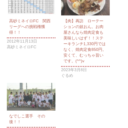
高砂ミネイロFC 関西
【肉】再訪 ローテー
リーグへの挑戦権獲
ションの妓おん。お肉
得！！
屋さんなら焼肉定食も
美味しいはず！！ステ
2012年11月13日
ーキランチ1,330円では
高砂ミネイロFC
なく、焼肉定食850円。
安くて、むっちゃ旨い
です。(^^)v
2023年3月8日
ぐるめ
なでしこ選手 その
後！！