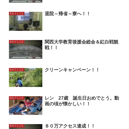
退院～帰省～寮へ！！
わたくしごと
関西大学教育後援会総会＆紅白戦観
わたくしごと
戦！！
クリーンキャンペーン！！
わたくしごと
レン 27歳 誕生日おめでとう。動
わたくしごと
画の頃が懐かしい！！
８０万アクセス達成！！
わたくしごと