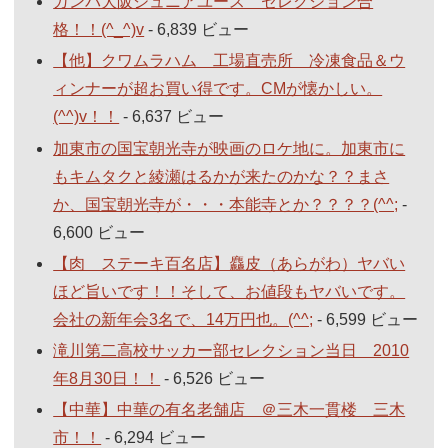
ガンバ大阪ジュニアユース セレクション合
格！！(^_^)v
- 6,839 ビュー
【他】クワムラハム 工場直売所 冷凍食品＆ウ
ィンナーが超お買い得です。CMが懐かしい。
(^^)v！！
- 6,637 ビュー
加東市の国宝朝光寺が映画のロケ地に。加東市に
もキムタクと綾瀬はるかが来たのかな？？まさ
か、国宝朝光寺が・・・本能寺とか？？？？(^^;
-
6,600 ビュー
【肉 ステーキ百名店】麤皮（あらがわ）ヤバい
ほど旨いです！！そして、お値段もヤバいです。
会社の新年会3名で、14万円也。(^^;
- 6,599 ビュー
滝川第二高校サッカー部セレクション当日 2010
年8月30日！！
- 6,526 ビュー
【中華】中華の有名老舗店 ＠三木一貫楼 三木
市！！
- 6,294 ビュー