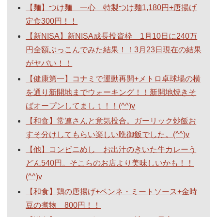
【麺】つけ麺 一心 特製つけ麺1,180円+唐揚げ
定食300円！！
【新NISA】新NISA成長投資枠 1月10日に240万
円全額ぶっこんでみた結果！！3月23日現在の結果
がヤバい！！
【健康第一】コナミで運動再開+メトロ卓球場の横
を通り新開地までウォーキング！！新開地焼きそ
ばオープンしてましｔ！！(^^)v
【和食】常連さんと意気投合。ガーリック炒飯お
すそ分けしてもらい楽しい晩御飯でした。(^^)v
【他】コンビニめし お出汁のきいた牛カレーう
どん540円。そこらのお店より美味しいかも！！
(^^)v
【和食】鶏の唐揚げ+ペンネ・ミートソース+金時
豆の煮物 800円！！