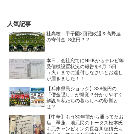
人気記事
社高校 甲子園2回戦敗退＆高野連
の寄付金18億円？？
本日、会社宛てにNHKからテレビ等
受信機設置状況の報告を4月15日
（火）までに送付しなさいとお達し
が届きました！！
【兵庫県民ショック】338億円の
「借金隠し」が発覚？分かりやすく
解説＆私たちの暮らしへの影響と
は？
【中華】もう30年前から通ってたお
店 翠蓮。地元民のトータス松本氏
も元チャンピオンの長谷川穂積氏も