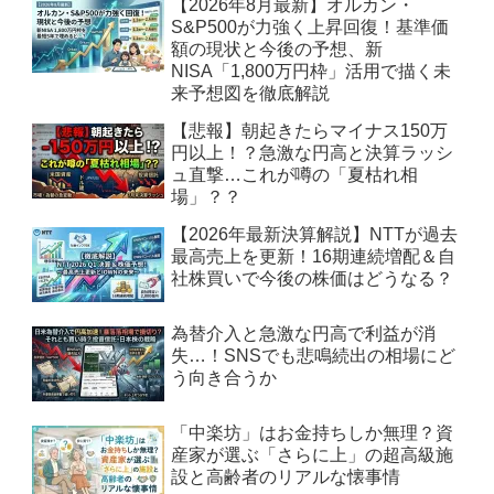
【2026年8月最新】オルカン・
S&P500が力強く上昇回復！基準価
額の現状と今後の予想、新
NISA「1,800万円枠」活用で描く未
来予想図を徹底解説
【悲報】朝起きたらマイナス150万
円以上！？急激な円高と決算ラッシ
ュ直撃…これが噂の「夏枯れ相
場」？？
【2026年最新決算解説】NTTが過去
最高売上を更新！16期連続増配＆自
社株買いで今後の株価はどうなる？
為替介入と急激な円高で利益が消
失…！SNSでも悲鳴続出の相場にど
う向き合うか
「中楽坊」はお金持ちしか無理？資
産家が選ぶ「さらに上」の超高級施
設と高齢者のリアルな懐事情