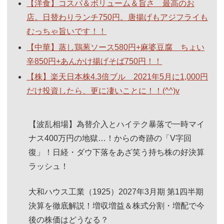
【洋食】コスパ＆ボリューム＆旨さ 最高のお
店。日替わりランチ750円。唐揚げもアジフライも
むっちゃ旨いです！！
【中華】蒸し鶏葱ソース580円+麻婆豆腐 ちょい
辛850円+あんかけ揚げそば750円！！
【株】楽天日本株4.3倍ブル 2021年5月に1,000円
だけ投資したら、更に凄いことに！！(^^)v
【波乱相場】為替介入とハイテク暴落で一時マイ
ナス400万円の地獄…！からの奇跡の「V字回
復」！日経・ダウ下落をあざ笑う持ち株の好決算
ラッシュ！
大和ハウス工業（1925）2027年3月期 第1四半期
決算を徹底解説！増収増益＆株式分割・増配で今
後の株価はどうなる？