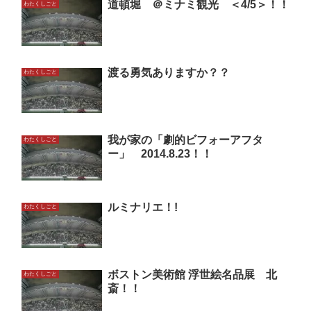
道頓堀 ＠ミナミ観光 ＜4/5＞！！
わたくしごと
渡る勇気ありますか？？
わたくしごと
我が家の「劇的ビフォーアフタ
わたくしごと
ー」 2014.8.23！！
ルミナリエ！!
わたくしごと
ボストン美術館 浮世絵名品展 北
わたくしごと
斎！！