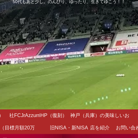
50代もあと少し。のんびり、ゆったり、生きてゆこう！！
）
社FCJrAzzurriHP（復刻）
神戸（兵庫）の美味しいお
（目標月額20万
旧NISA・新NISA
店を紹介
お問い合