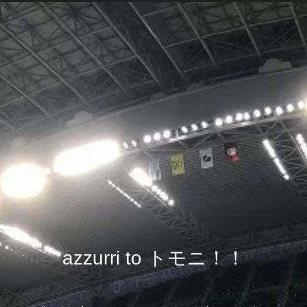
azzurri to トモニ！！