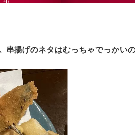
円）
。串揚げのネタはむっちゃでっかい