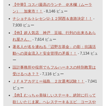
【中華】コスパ最高のランチ ＠木欄（ムーラ
ン） 加東市！！
- 8,146 ビュー
ナショナルトレセンU-１２関西＆進路決定！！
-
7,930 ビュー
【他】超人気店 神戸 豆福。行列の出来るあら
れ屋さん。
- 7,614 ビュー
著名人が名を連ねる「辺野古基金」の影：抗議活
動への資金流入と安全管理の矛盾！！
- 7,134 ビュ
ー
設計事務所や役所でもフルハーネスの特別教育は
受けるべき？？
- 7,116 ビュー
ＪＦＡアカデミー福島 ２次選考試験！！
- 7,041
ビュー
【肉】むっちゃ美味しいステーキ。絶対に行って
欲しいたじま家。ヘレステーキ＆エビ コースや