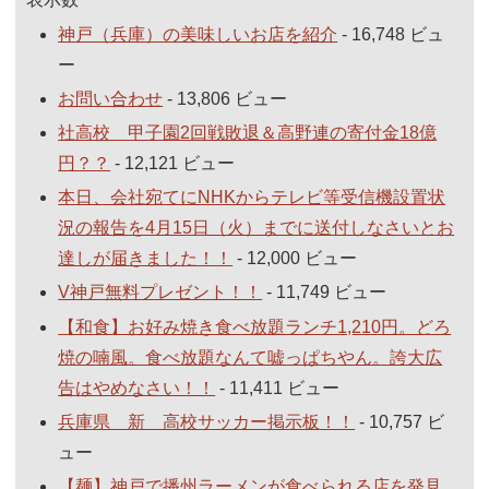
神戸（兵庫）の美味しいお店を紹介
- 16,748 ビュ
ー
お問い合わせ
- 13,806 ビュー
社高校 甲子園2回戦敗退＆高野連の寄付金18億
円？？
- 12,121 ビュー
本日、会社宛てにNHKからテレビ等受信機設置状
況の報告を4月15日（火）までに送付しなさいとお
達しが届きました！！
- 12,000 ビュー
V神戸無料プレゼント！！
- 11,749 ビュー
【和食】お好み焼き食べ放題ランチ1,210円。どろ
焼の喃風。食べ放題なんて嘘っぱちやん。誇大広
告はやめなさい！！
- 11,411 ビュー
兵庫県 新 高校サッカー掲示板！！
- 10,757 ビ
ュー
【麺】神戸で播州ラーメンが食べられる店を発見