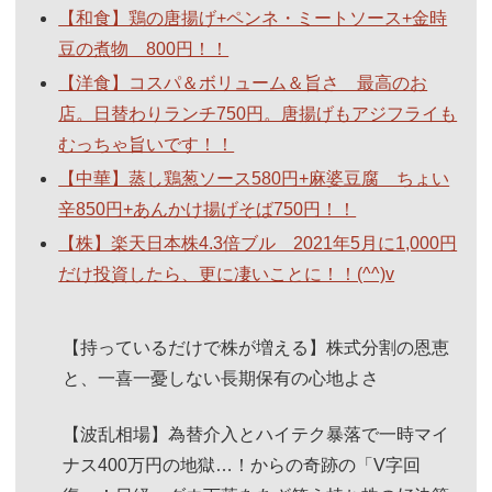
【和食】鶏の唐揚げ+ペンネ・ミートソース+金時
豆の煮物 800円！！
【洋食】コスパ＆ボリューム＆旨さ 最高のお
店。日替わりランチ750円。唐揚げもアジフライも
むっちゃ旨いです！！
【中華】蒸し鶏葱ソース580円+麻婆豆腐 ちょい
辛850円+あんかけ揚げそば750円！！
【株】楽天日本株4.3倍ブル 2021年5月に1,000円
だけ投資したら、更に凄いことに！！(^^)v
【持っているだけで株が増える】株式分割の恩恵
と、一喜一憂しない長期保有の心地よさ
【波乱相場】為替介入とハイテク暴落で一時マイ
ナス400万円の地獄…！からの奇跡の「V字回