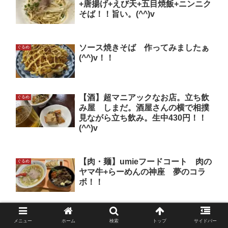
+唐揚げ+えび天+五目焼飯+ニンニク
そば！！旨い。(^^)v
ソース焼きそば 作ってみましたぁ
ぐるめ
(^^)v！！
【酒】超マニアックなお店。立ち飲
ぐるめ
み屋 しまだ。酒屋さんの横で相撲
見ながら立ち飲み。生中430円！！
(^^)v
【肉・麺】umieフードコート 肉の
ぐるめ
ヤマ牛+らーめんの神座 夢のコラ
ボ！！
【麺】播州ラーメン かおるちゃん
ぐるめ
メニュー
ホーム
検索
トップ
サイドバー
ラーメン ＠西脇市！！