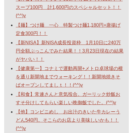
スープ100円 計1,600円のスペシャルセット！！
(^^)v
【麺】つけ麺 一心 特製つけ麺1,180円+唐揚げ
定食300円！！
【新NISA】新NISA成長投資枠 1月10日に240万
円全額ぶっこんでみた結果！！3月23日現在の結果
がヤバい！！
【健康第一】コナミで運動再開+メトロ卓球場の横
を通り新開地までウォーキング！！新開地焼きそ
ばオープンしてましｔ！！(^^)v
【和食】常連さんと意気投合。ガーリック炒飯お
すそ分けしてもらい楽しい晩御飯でした。(^^)v
【他】コンビニめし お出汁のきいた牛カレーう
どん540円。そこらのお店より美味しいかも！！
(^^)v