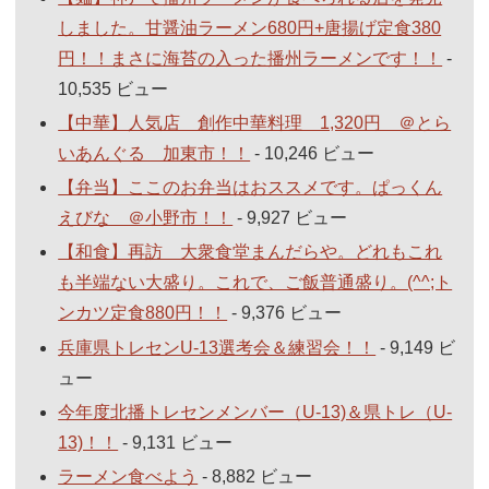
しました。甘醤油ラーメン680円+唐揚げ定食380
円！！まさに海苔の入った播州ラーメンです！！
-
10,535 ビュー
【中華】人気店 創作中華料理 1,320円 ＠とら
いあんぐる 加東市！！
- 10,246 ビュー
【弁当】ここのお弁当はおススメです。ぱっくん
えびな ＠小野市！！
- 9,927 ビュー
【和食】再訪 大衆食堂まんだらや。どれもこれ
も半端ない大盛り。これで、ご飯普通盛り。(^^;ト
ンカツ定食880円！！
- 9,376 ビュー
兵庫県トレセンU-13選考会＆練習会！！
- 9,149 ビ
ュー
今年度北播トレセンメンバー（U-13)＆県トレ（U-
13)！！
- 9,131 ビュー
ラーメン食べよう
- 8,882 ビュー