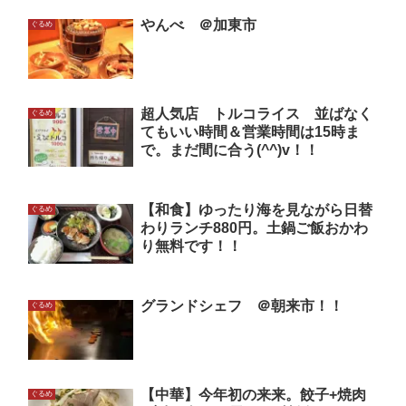
やんべ ＠加東市
ぐるめ
超人気店 トルコライス 並ばなく
ぐるめ
てもいい時間＆営業時間は15時ま
で。まだ間に合う(^^)v！！
【和食】ゆったり海を見ながら日替
ぐるめ
わりランチ880円。土鍋ご飯おかわ
り無料です！！
グランドシェフ ＠朝来市！！
ぐるめ
【中華】今年初の来来。餃子+焼肉
ぐるめ