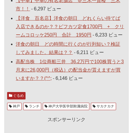
【中華】中華の有名老舗店 ＠三木一貫楼 三木
市！！
- 6,297 ビュー
【洋食 百名店】洋食の朝日 どれくらい待てば
入店できるのか？？ビフカツ定食1700円 + クリ
ームコロッケ250円 合計 1950円
- 6,233 ビュー
洋食の朝日 どの時間に行くのが行列短い？検証
してみました。結果は？？
- 6,211 ビュー
高配当株 1位商船三井 36.2万円で100株買うと3
月末に26,000円（税込）の配当金が貰えますが買
いますか？？(^^;
- 6,146 ビュー
ぐるめ
神戸
ランチ
神戸大学医学部附属病院
サカナカナ
スポンサーリンク