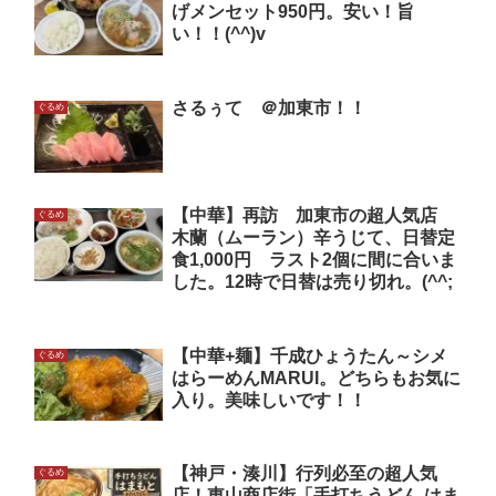
げメンセット950円。安い！旨
い！！(^^)v
さるぅて ＠加東市！！
ぐるめ
【中華】再訪 加東市の超人気店
ぐるめ
木蘭（ムーラン）辛うじて、日替定
食1,000円 ラスト2個に間に合いま
した。12時で日替は売り切れ。(^^;
【中華+麺】千成ひょうたん～シメ
ぐるめ
はらーめんMARUI。どちらもお気に
入り。美味しいです！！
【神戸・湊川】行列必至の超人気
ぐるめ
店！東山商店街「手打ちうどん はま