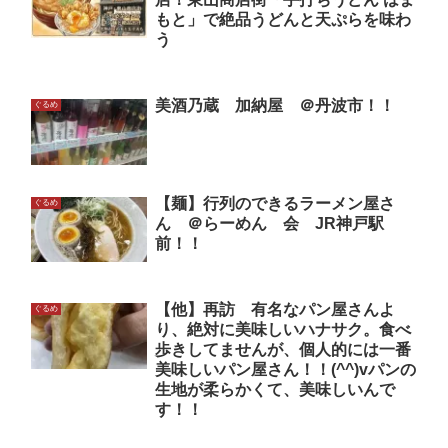
もと」で絶品うどんと天ぷらを味わ
う
美酒乃蔵 加納屋 ＠丹波市！！
ぐるめ
【麺】行列のできるラーメン屋さ
ぐるめ
ん ＠らーめん 会 JR神戸駅
前！！
【他】再訪 有名なパン屋さんよ
ぐるめ
り、絶対に美味しいハナサク。食べ
歩きしてませんが、個人的には一番
美味しいパン屋さん！！(^^)vパンの
生地が柔らかくて、美味しいんで
す！！