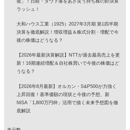
復」！日経・ダウ下落をあざ笑う持ち株の好決算
ラッシュ！
大和ハウス工業（1925）2027年3月期 第1四半期
決算を徹底解説！増収増益＆株式分割・増配で今
後の株価はどうなる？
【2026年最新決算解説】NTTが過去最高売上を更
新！16期連続増配＆自社株買いで今後の株価はど
うなる？
【2026年8月最新】オルカン・S&P500が力強く
上昇回復！基準価額の現状と今後の予想、新
NISA「1,800万円枠」活用で描く未来予想図を徹
底解説
表示数