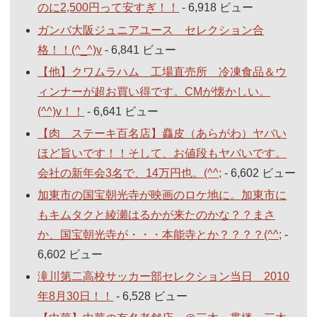
のに2,500円って安すぎ！！
- 6,918 ビュー
ガンバ大阪ジュニアユース セレクション合
格！！(^_^)v
- 6,841 ビュー
【他】クワムラハム 工場直売所 冷凍食品＆ウ
ィンナーが超お買い得です。CMが懐かしい。
(^^)v！！
- 6,641 ビュー
【肉 ステーキ百名店】麤皮（あらがわ）ヤバい
ほど旨いです！！そして、お値段もヤバいです。
会社の新年会3名で、14万円也。(^^;
- 6,602 ビュー
加東市の国宝朝光寺が映画のロケ地に。加東市に
もキムタクと綾瀬はるかが来たのかな？？まさ
か、国宝朝光寺が・・・本能寺とか？？？？(^^;
-
6,602 ビュー
滝川第二高校サッカー部セレクション当日 2010
年8月30日！！
- 6,528 ビュー