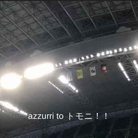
azzurri to トモニ！！