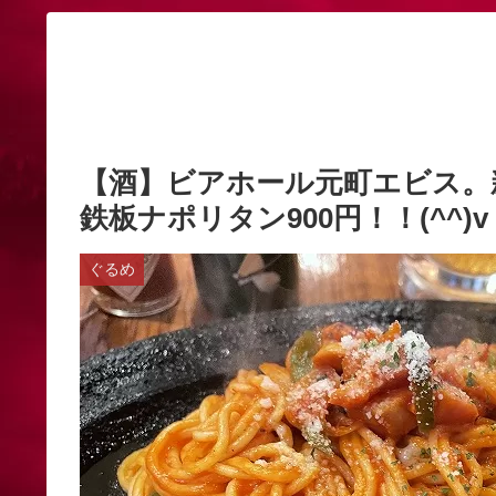
【酒】ビアホール元町エビス。
鉄板ナポリタン900円！！(^^)v
ぐるめ