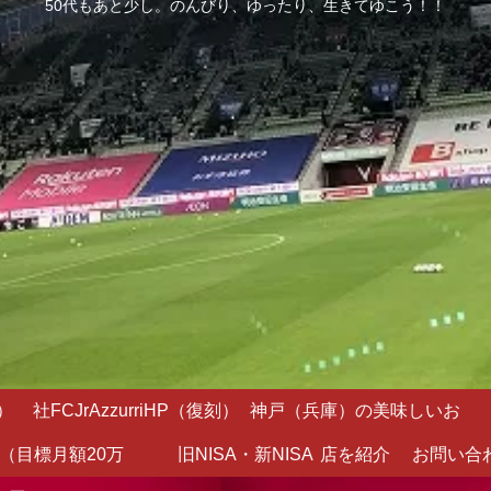
50代もあと少し。のんびり、ゆったり、生きてゆこう！！
）
社FCJrAzzurriHP（復刻）
神戸（兵庫）の美味しいお
（目標月額20万
旧NISA・新NISA
店を紹介
お問い合