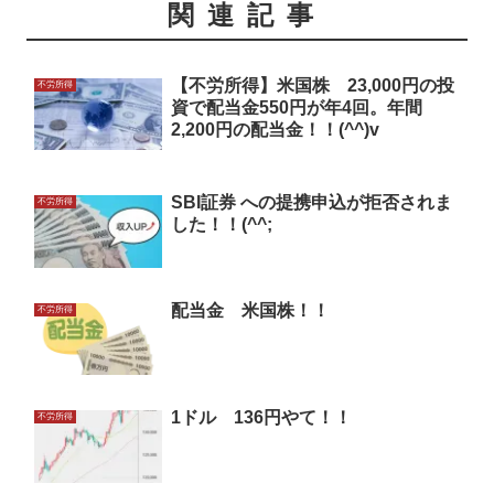
関連記事
【不労所得】米国株 23,000円の投
不労所得
資で配当金550円が年4回。年間
2,200円の配当金！！(^^)v
SBI証券 への提携申込が拒否されま
不労所得
した！！(^^;
配当金 米国株！！
不労所得
1ドル 136円やて！！
不労所得