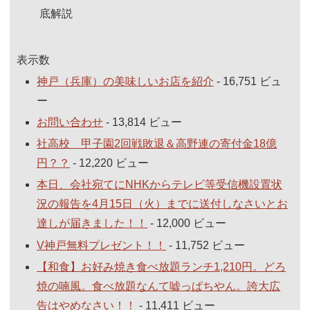
底解説
表示数
神戸（兵庫）の美味しいお店を紹介
- 16,751 ビュ
ー
お問い合わせ
- 13,814 ビュー
社高校 甲子園2回戦敗退＆高野連の寄付金18億
円？？
- 12,220 ビュー
本日、会社宛てにNHKからテレビ等受信機設置状
況の報告を4月15日（火）までに送付しなさいとお
達しが届きました！！
- 12,000 ビュー
V神戸無料プレゼント！！
- 11,752 ビュー
【和食】お好み焼き食べ放題ランチ1,210円。どろ
焼の喃風。食べ放題なんて嘘っぱちやん。誇大広
告はやめなさい！！
- 11,411 ビュー