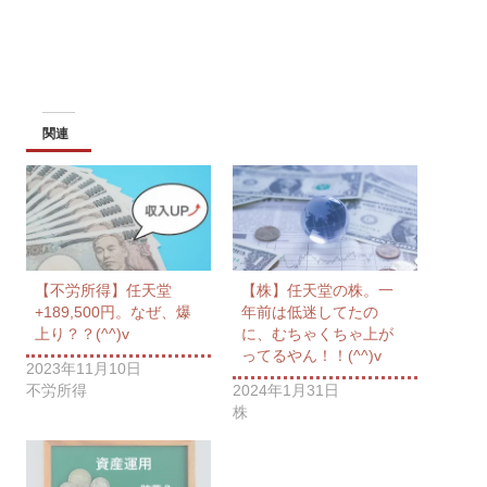
関連
【不労所得】任天堂
【株】任天堂の株。一
+189,500円。なぜ、爆
年前は低迷してたの
上り？？(^^)v
に、むちゃくちゃ上が
ってるやん！！(^^)v
2023年11月10日
不労所得
2024年1月31日
株