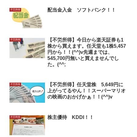
配当金入金 ソフトバンク！！
不労所得
【不労所得】今日から楽天証券も1
不労所得
株から買えます。任天堂も1株5,457
円から！！(^^)v先週までは、
545,700円無いと買えませんでし
た。(^^;
【不労所得】任天堂株 5,649円に
不労所得
上がってるやん！！スーパーマリオ
の映画のおかげかぁ！！(^^)v
株主優待 KDDI！！
不労所得