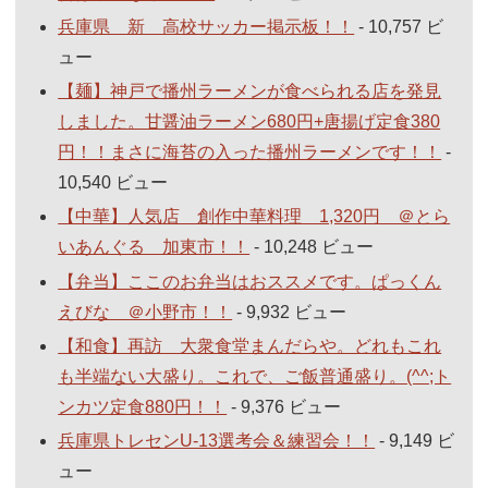
兵庫県 新 高校サッカー掲示板！！
- 10,757 ビ
ュー
【麺】神戸で播州ラーメンが食べられる店を発見
しました。甘醤油ラーメン680円+唐揚げ定食380
円！！まさに海苔の入った播州ラーメンです！！
-
10,540 ビュー
【中華】人気店 創作中華料理 1,320円 ＠とら
いあんぐる 加東市！！
- 10,248 ビュー
【弁当】ここのお弁当はおススメです。ぱっくん
えびな ＠小野市！！
- 9,932 ビュー
【和食】再訪 大衆食堂まんだらや。どれもこれ
も半端ない大盛り。これで、ご飯普通盛り。(^^;ト
ンカツ定食880円！！
- 9,376 ビュー
兵庫県トレセンU-13選考会＆練習会！！
- 9,149 ビ
ュー