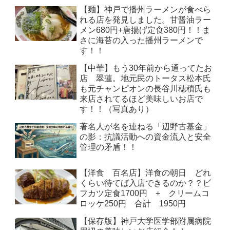
【麺】神戸で播州ラーメンが食べら
れる店を発見しました。甘醤油ラー
メン680円+唐揚げ定食380円！！ま
さに海苔の入った播州ラーメンで
す！！
【中華】もう30年前から通ってたお
店 翠蓮。地元民のトータス松本氏
も元チャンピオンの長谷川穂積氏も
来店されてるほど美味しいお店で
す！！（写真あり）
著名人が名を連ねる「辺野古基金」
の影：抗議活動への資金流入と安全
管理の矛盾！！
【洋食 百名店】洋食の朝日 どれ
くらい待てば入店できるのか？？ビ
フカツ定食1700円 + クリームコ
ロッケ250円 合計 1950円
【保存版】神戸大学医学部附属病院