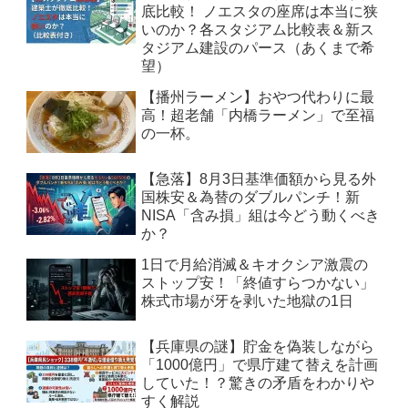
底比較！ ノエスタの座席は本当に狭
いのか？各スタジアム比較表＆新ス
タジアム建設のパース（あくまで希
望）
【播州ラーメン】おやつ代わりに最
高！超老舗「内橋ラーメン」で至福
の一杯。
【急落】8月3日基準価額から見る外
国株安＆為替のダブルパンチ！新
NISA「含み損」組は今どう動くべき
か？
1日で月給消滅＆キオクシア激震の
ストップ安！「終値すらつかない」
株式市場が牙を剥いた地獄の1日
【兵庫県の謎】貯金を偽装しながら
「1000億円」で県庁建て替えを計画
していた！？驚きの矛盾をわかりや
すく解説