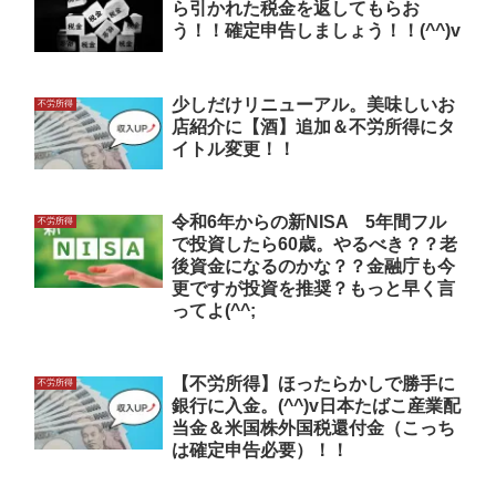
ら引かれた税金を返してもらお
う！！確定申告しましょう！！(^^)v
少しだけリニューアル。美味しいお
不労所得
店紹介に【酒】追加＆不労所得にタ
イトル変更！！
令和6年からの新NISA 5年間フル
不労所得
で投資したら60歳。やるべき？？老
後資金になるのかな？？金融庁も今
更ですが投資を推奨？もっと早く言
ってよ(^^;
【不労所得】ほったらかしで勝手に
不労所得
銀行に入金。(^^)v日本たばこ産業配
当金＆米国株外国税還付金（こっち
は確定申告必要）！！