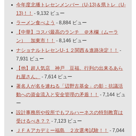
今年度北播トレセンメンバー（U-13)＆県トレ（U-
13)！！
- 9,132 ビュー
ラーメン食べよう
- 8,884 ビュー
【中華】コスパ最高のランチ ＠木欄（ムーラ
ン） 加東市！！
- 8,146 ビュー
ナショナルトレセンU-１２関西＆進路決定！！
-
7,931 ビュー
【他】超人気店 神戸 豆福。行列の出来るあら
れ屋さん。
- 7,614 ビュー
著名人が名を連ねる「辺野古基金」の影：抗議活
動への資金流入と安全管理の矛盾！！
- 7,144 ビュ
ー
設計事務所や役所でもフルハーネスの特別教育は
受けるべき？？
- 7,123 ビュー
ＪＦＡアカデミー福島 ２次選考試験！！
- 7,044