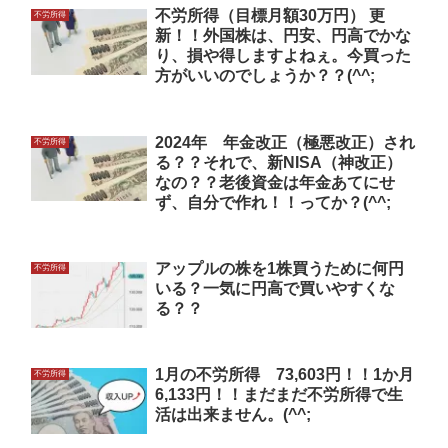
不労所得（目標月額30万円） 更
不労所得
新！！外国株は、円安、円高でかな
り、損や得しますよねぇ。今買った
方がいいのでしょうか？？(^^;
2024年 年金改正（極悪改正）され
不労所得
る？？それで、新NISA（神改正）
なの？？老後資金は年金あてにせ
ず、自分で作れ！！ってか？(^^;
アップルの株を1株買うために何円
不労所得
いる？一気に円高で買いやすくな
る？？
1月の不労所得 73,603円！！1か月
不労所得
6,133円！！まだまだ不労所得で生
活は出来ません。(^^;