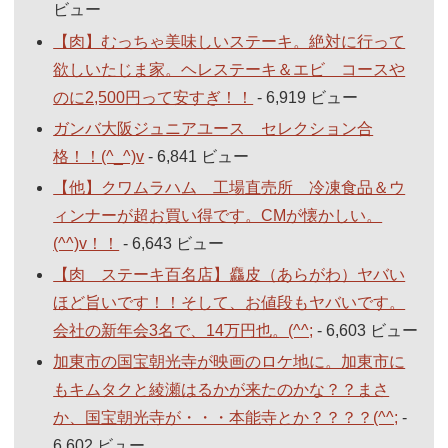
ビュー
【肉】むっちゃ美味しいステーキ。絶対に行って
欲しいたじま家。ヘレステーキ＆エビ コースや
のに2,500円って安すぎ！！
- 6,919 ビュー
ガンバ大阪ジュニアユース セレクション合
格！！(^_^)v
- 6,841 ビュー
【他】クワムラハム 工場直売所 冷凍食品＆ウ
ィンナーが超お買い得です。CMが懐かしい。
(^^)v！！
- 6,643 ビュー
【肉 ステーキ百名店】麤皮（あらがわ）ヤバい
ほど旨いです！！そして、お値段もヤバいです。
会社の新年会3名で、14万円也。(^^;
- 6,603 ビュー
加東市の国宝朝光寺が映画のロケ地に。加東市に
もキムタクと綾瀬はるかが来たのかな？？まさ
か、国宝朝光寺が・・・本能寺とか？？？？(^^;
-
6,602 ビュー