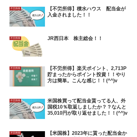
【不労所得】積水ハウス 配当金が
不労所得
入金されました！！
JR西日本 株主総会！！
不労所得
【不労所得】楽天ポイント、2,713P
不労所得
貯まったからポイント投資！！やり
方は簡単。こんな感じ！！(^^)v
米国株買って配当金貰ってる人、外
不労所得
国税10％取返しましたか？？なんと
35,010円が取り返せました！！(^^)v
【米国株】2023年に貰った配当金か
不労所得