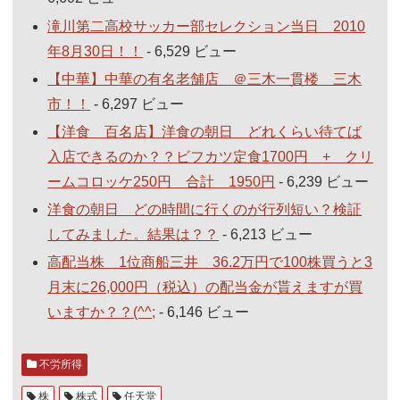
滝川第二高校サッカー部セレクション当日 2010
年8月30日！！
- 6,529 ビュー
【中華】中華の有名老舗店 ＠三木一貫楼 三木
市！！
- 6,297 ビュー
【洋食 百名店】洋食の朝日 どれくらい待てば
入店できるのか？？ビフカツ定食1700円 + クリ
ームコロッケ250円 合計 1950円
- 6,239 ビュー
洋食の朝日 どの時間に行くのが行列短い？検証
してみました。結果は？？
- 6,213 ビュー
高配当株 1位商船三井 36.2万円で100株買うと3
月末に26,000円（税込）の配当金が貰えますが買
いますか？？(^^;
- 6,146 ビュー
不労所得
株
株式
任天堂