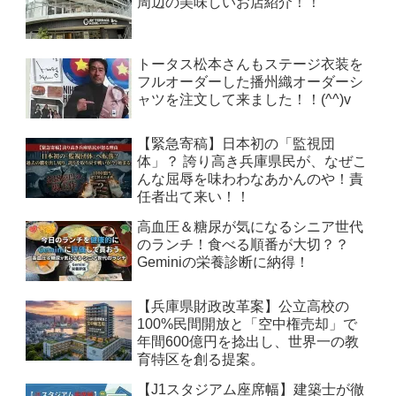
周辺の美味しいお店紹介！！
トータス松本さんもステージ衣装を
フルオーダーした播州織オーダーシ
ャツを注文して来ました！！(^^)v
【緊急寄稿】日本初の「監視団
体」？ 誇り高き兵庫県民が、なぜこ
んな屈辱を味わわなあかんのや！責
任者出て来い！！
高血圧＆糖尿が気になるシニア世代
のランチ！食べる順番が大切？？
Geminiの栄養診断に納得！
【兵庫県財政改革案】公立高校の
100%民間開放と「空中権売却」で
年間600億円を捻出し、世界一の教
育特区を創る提案。
【J1スタジアム座席幅】建築士が徹