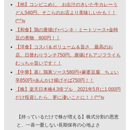
【他】コンビニめし お出汁のきいた牛カレーう
どん540円。そこらのお店より美味しいかも！！
(^^)v
【和食】鶏の唐揚げ+ペンネ・ミートソース+金時
豆の煮物 800円！！
【洋食】コスパ＆ボリューム＆旨さ 最高のお
店。日替わりランチ750円。唐揚げもアジフライも
むっちゃ旨いです！！
【中華】蒸し鶏葱ソース580円+麻婆豆腐 ちょい
辛850円+あんかけ揚げそば750円！！
【株】楽天日本株4.3倍ブル 2021年5月に1,000円
だけ投資したら、更に凄いことに！！(^^)v
【持っているだけで株が増える】株式分割の恩恵
と、一喜一憂しない長期保有の心地よさ