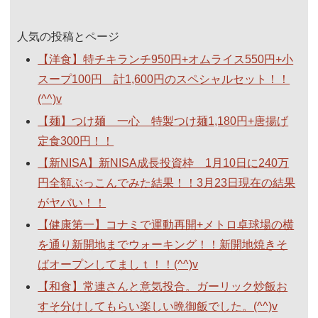
人気の投稿とページ
【洋食】特チキランチ950円+オムライス550円+小
スープ100円 計1,600円のスペシャルセット！！
(^^)v
【麺】つけ麺 一心 特製つけ麺1,180円+唐揚げ
定食300円！！
【新NISA】新NISA成長投資枠 1月10日に240万
円全額ぶっこんでみた結果！！3月23日現在の結果
がヤバい！！
【健康第一】コナミで運動再開+メトロ卓球場の横
を通り新開地までウォーキング！！新開地焼きそ
ばオープンしてましｔ！！(^^)v
【和食】常連さんと意気投合。ガーリック炒飯お
すそ分けしてもらい楽しい晩御飯でした。(^^)v