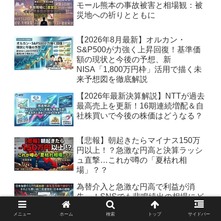
モール熊本の事故被害と相場観：被
災地への祈りとともに
【2026年8月最新】オルカン・
S&P500が力強く上昇回復！基準価
額の現状と今後の予想、新
NISA「1,800万円枠」活用で描く未
来予想図を徹底解説
【2026年最新決算解説】NTTが過去
最高売上を更新！16期連続増配＆自
社株買いで今後の株価はどうなる？
【悲報】朝起きたらマイナス150万
円以上！？急激な円高と決算ラッシ
ュ直撃…これが噂の「夏枯れ相
場」？？
為替介入と急激な円高で利益が消
失…！SNSでも悲鳴続出の相場にど
う向き合うか
メニュー
ホーム
検索
トップ
サイドバー