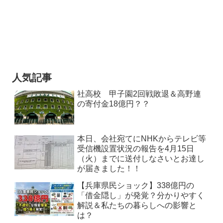
人気記事
社高校 甲子園2回戦敗退＆高野連
の寄付金18億円？？
本日、会社宛てにNHKからテレビ等
受信機設置状況の報告を4月15日
（火）までに送付しなさいとお達し
が届きました！！
【兵庫県民ショック】338億円の
「借金隠し」が発覚？分かりやすく
解説＆私たちの暮らしへの影響と
は？