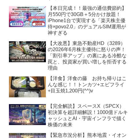
【本日完成！！最強の通信費節約】
月550円で30GB＋5分かけ放題！
iPhone1台で実現する「楽天株主優
待×povo2.0」のデュアルSIM運用が
神すぎる
【大改悪】東急不動産HD（3289）
の2026年6月株主優待に怒りの声！
「割引率アップ」の裏にある冷酷な
罠と、投資家が買い増しを拒否する
理由
【洋食】洋食の藤 お持ち帰りはこ
んな感じ！！トンカツ+エビフライ
+目玉焼1,200円(^^)v
【完全解読】スペースX（SPCX）
初決算を超詳細解説！1000億ドルキ
ャッシュとAI・宇宙インフラで描く
株価の未来
【緊急市況分析】熊本地震・イオン