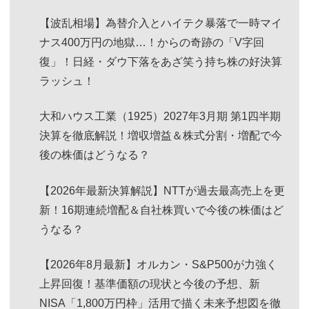
【波乱相場】為替介入とハイテク暴落で一時マイ
ナス400万円の地獄…！からの奇跡の「V字回
復」！日経・ダウ下落をあざ笑う持ち株の好決算
ラッシュ！
大和ハウス工業（1925）2027年3月期 第1四半期
決算を徹底解説！増収増益＆株式分割・増配で今
後の株価はどうなる？
【2026年最新決算解説】NTTが過去最高売上を更
新！16期連続増配＆自社株買いで今後の株価はど
うなる？
【2026年8月最新】オルカン・S&P500が力強く
上昇回復！基準価額の現状と今後の予想、新
NISA「1,800万円枠」活用で描く未来予想図を徹