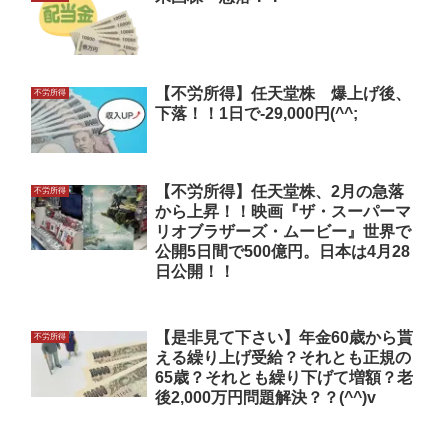
【不労所得】任天堂株 爆上げ後、
不労所得
下落！！1日で-29,000円(^^;
【不労所得】任天堂株、2月の急落
不労所得
から上昇！！映画『ザ・スーパーマ
リオブラザーズ・ムービー』世界で
公開5日間で500億円。日本は4月28
日公開！！
【是非見て下さい】年金60歳から貰
不労所得
える繰り上げ受給？それとも正規の
65歳？それとも繰り下げて増額？老
後2,000万円問題解決？？(^^)v