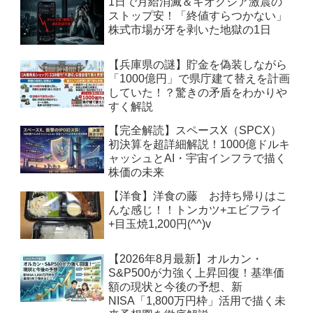
1日で月給消滅＆キオクシア激震の
ストップ安！「終値すらつかない」
株式市場が牙を剥いた地獄の1日
【兵庫県の謎】貯金を偽装しながら
「1000億円」で県庁建て替えを計画
していた！？驚きの矛盾をわかりや
すく解説
【完全解読】スペースX（SPCX）
初決算を超詳細解説！1000億ドルキ
ャッシュとAI・宇宙インフラで描く
株価の未来
【洋食】洋食の藤 お持ち帰りはこ
んな感じ！！トンカツ+エビフライ
+目玉焼1,200円(^^)v
【2026年8月最新】オルカン・
S&P500が力強く上昇回復！基準価
額の現状と今後の予想、新
NISA「1,800万円枠」活用で描く未