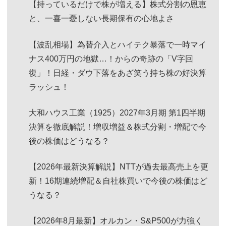
【持っているだけで株が増える】株式分割の恩恵
と、一喜一憂しない長期保有の心地よさ
【波乱相場】為替介入とハイテク暴落で一時マイ
ナス400万円の地獄…！からの奇跡の「V字回
復」！日経・ダウ下落をあざ笑う持ち株の好決算
ラッシュ！
大和ハウス工業（1925）2027年3月期 第1四半期
決算を徹底解説！増収増益＆株式分割・増配で今
後の株価はどうなる？
【2026年最新決算解説】NTTが過去最高売上を更
新！16期連続増配＆自社株買いで今後の株価はど
うなる？
【2026年8月最新】オルカン・S&P500が力強く