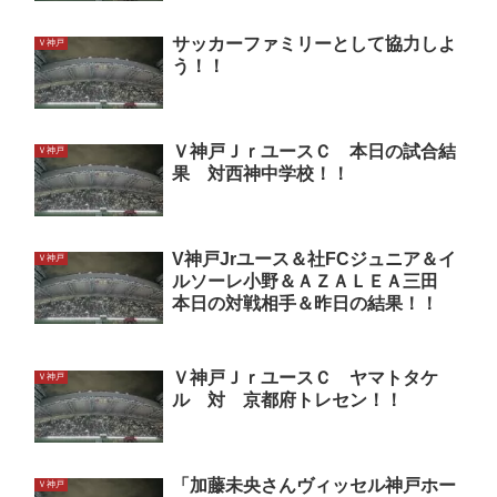
サッカーファミリーとして協力しよ
Ｖ神戸
う！！
Ｖ神戸ＪｒユースＣ 本日の試合結
Ｖ神戸
果 対西神中学校！！
V神戸Jrユース＆社FCジュニア＆イ
Ｖ神戸
ルソーレ小野＆ＡＺＡＬＥＡ三田
本日の対戦相手＆昨日の結果！！
Ｖ神戸ＪｒユースＣ ヤマトタケ
Ｖ神戸
ル 対 京都府トレセン！！
「加藤未央さんヴィッセル神戸ホー
Ｖ神戸