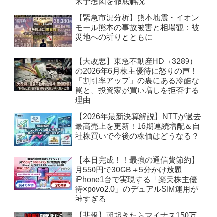
来予想図を徹底解説
【緊急市況分析】熊本地震・イオン
モール熊本の事故被害と相場観：被
災地への祈りとともに
【大改悪】東急不動産HD（3289）
の2026年6月株主優待に怒りの声！
「割引率アップ」の裏にある冷酷な
罠と、投資家が買い増しを拒否する
理由
【2026年最新決算解説】NTTが過去
最高売上を更新！16期連続増配＆自
社株買いで今後の株価はどうなる？
【本日完成！！最強の通信費節約】
月550円で30GB＋5分かけ放題！
iPhone1台で実現する「楽天株主優
待×povo2.0」のデュアルSIM運用が
神すぎる
【悲報】朝起きたらマイナス150万