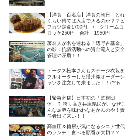
【洋食 百名店】洋食の朝日 どれ
くらい待てば入店できるのか？？ビ
フカツ定食1700円 + クリームコ
ロッケ250円 合計 1950円
著名人が名を連ねる「辺野古基金」
の影：抗議活動への資金流入と安全
管理の矛盾！！
トータス松本さんもステージ衣装を
フルオーダーした播州織オーダーシ
ャツを注文して来ました！！(^^)v
【緊急寄稿】日本初の「監視団
体」？ 誇り高き兵庫県民が、なぜこ
んな屈辱を味わわなあかんのや！責
任者出て来い！！
高血圧＆糖尿が気になるシニア世代
のランチ！食べる順番が大切？？