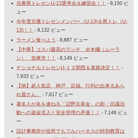
兵庫県トレセンU-13選考会＆練習会！！
- 9,150 ビ
ュー
今年度北播トレセンメンバー（U-13)＆県トレ（U-
13)！！
- 9,132 ビュー
ラーメン食べよう
- 8,887 ビュー
【中華】コスパ最高のランチ ＠木欄（ムーラ
ン） 加東市！！
- 8,149 ビュー
ナショナルトレセンU-１２関西＆進路決定！！
-
7,933 ビュー
【他】超人気店 神戸 豆福。行列の出来るあら
れ屋さん。
- 7,617 ビュー
著名人が名を連ねる「辺野古基金」の影：抗議活
動への資金流入と安全管理の矛盾！！
- 7,148 ビュ
ー
設計事務所や役所でもフルハーネスの特別教育は