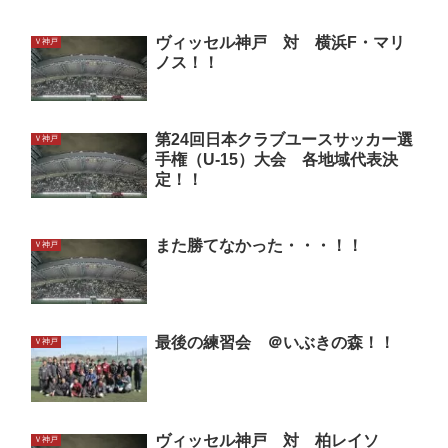
ヴィッセル神戸 対 横浜F・マリ
Ｖ神戸
ノス！！
第24回日本クラブユースサッカー選
Ｖ神戸
手権（U-15）大会 各地域代表決
定！！
また勝てなかった・・・！！
Ｖ神戸
最後の練習会 ＠いぶきの森！！
Ｖ神戸
ヴィッセル神戸 対 柏レイソ
Ｖ神戸