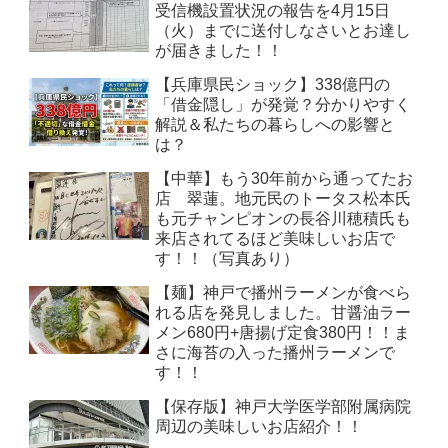
受信機設置状況の報告を4月15日
（火）までに送付しなさいとお達し
が届きました！！
【兵庫県民ショック】338億円の
「借金隠し」が発覚？分かりやすく
解説＆私たちの暮らしへの影響と
は？
【中華】もう30年前から通ってたお
店 翠蓮。地元民のトータス松本氏
も元チャンピオンの長谷川穂積氏も
来店されてるほど美味しいお店で
す！！（写真あり）
【麺】神戸で播州ラーメンが食べら
れる店を発見しました。甘醤油ラー
メン680円+唐揚げ定食380円！！ま
さに海苔の入った播州ラーメンで
す！！
【保存版】神戸大学医学部附属病院
周辺の美味しいお店紹介！！