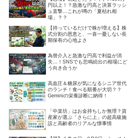
円以上！？急激な円高と決算ラッシ
ュ直撃…これが噂の「夏枯れ相
場」？？
【持っているだけで株が増える】株
式分割の恩恵と、一喜一憂しない長
期保有の心地よさ
為替介入と急激な円高で利益が消
失…！SNSでも悲鳴続出の相場にど
う向き合うか
高血圧＆糖尿が気になるシニア世代
のランチ！食べる順番が大切？？
Geminiの栄養診断に納得！
「中楽坊」はお金持ちしか無理？資
産家が選ぶ「さらに上」の超高級施
設と高齢者のリアルな懐事情