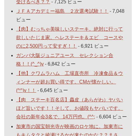
受けるべき？？
- 7,125 ビュー
ＪＦＡアカデミー福島 ２次選考試験！！
- 7,048
ビュー
【肉】むっちゃ美味しいステーキ。絶対に行って
欲しいたじま家。ヘレステーキ＆エビ コースや
のに2,500円って安すぎ！！
- 6,921 ビュー
ガンバ大阪ジュニアユース セレクション合
格！！(^_^)v
- 6,842 ビュー
【他】クワムラハム 工場直売所 冷凍食品＆ウ
ィンナーが超お買い得です。CMが懐かしい。
(^^)v！！
- 6,645 ビュー
【肉 ステーキ百名店】麤皮（あらがわ）ヤバい
ほど旨いです！！そして、お値段もヤバいです。
会社の新年会3名で、14万円也。(^^;
- 6,604 ビュー
加東市の国宝朝光寺が映画のロケ地に。加東市に
もキムタクと綾瀬はるかが来たのかな？？まさ