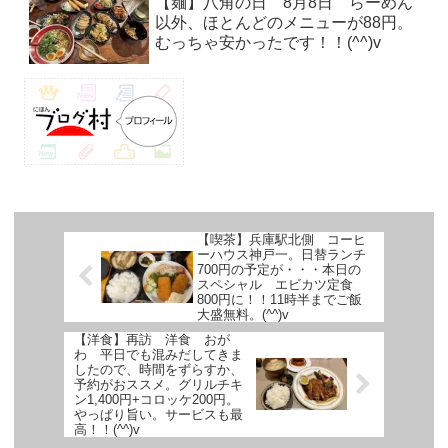
【麺】八角の日 8月8日 らーめん
以外、ほとんどのメニューが88円。
むっちゃ安かったです！！(^^)v
【喫茶】兵庫駅北側 コーヒ
ーハウス神戸一。日替ランチ
700円の予定が・・・本日の
スペシャル エビカツ定食
800円に！！11時半までご飯
大盛無料。(^^)v
【洋食】再訪 洋食 おが
わ 平日でも混みだしてきま
したので、時間をずらすか、
予約がおススメ。グリルチキ
ン1,400円+コロッケ200円。
やっぱり旨い。サービスも最
高！！(^^)v