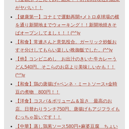
がヤバい！！
【健康第一】コナミで運動再開+メトロ卓球場の横
を通り新開地までウォーキング！！新開地焼きそ
ばオープンしてましｔ！！(^^)v
【和食】常連さんと意気投合。ガーリック炒飯お
すそ分けしてもらい楽しい晩御飯でした。(^^)v
【他】コンビニめし お出汁のきいた牛カレーう
どん540円。そこらのお店より美味しいかも！！
(^^)v
【和食】鶏の唐揚げ+ペンネ・ミートソース+金時
豆の煮物 800円！！
【洋食】コスパ＆ボリューム＆旨さ 最高のお
店。日替わりランチ750円。唐揚げもアジフライも
むっちゃ旨いです！！
【中華】蒸し鶏葱ソース580円+麻婆豆腐 ちょい