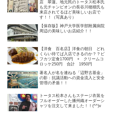
店 翠蓮。地元民のトータス松本氏
も元チャンピオンの長谷川穂積氏も
来店されてるほど美味しいお店で
す！！（写真あり）
【保存版】神戸大学医学部附属病院
周辺の美味しいお店紹介！！
【洋食 百名店】洋食の朝日 どれ
くらい待てば入店できるのか？？ビ
フカツ定食1700円 + クリームコ
ロッケ250円 合計 1950円
著名人が名を連ねる「辺野古基金」
の影：抗議活動への資金流入と安全
管理の矛盾！！
トータス松本さんもステージ衣装を
フルオーダーした播州織オーダーシ
ャツを注文して来ました！！(^^)v