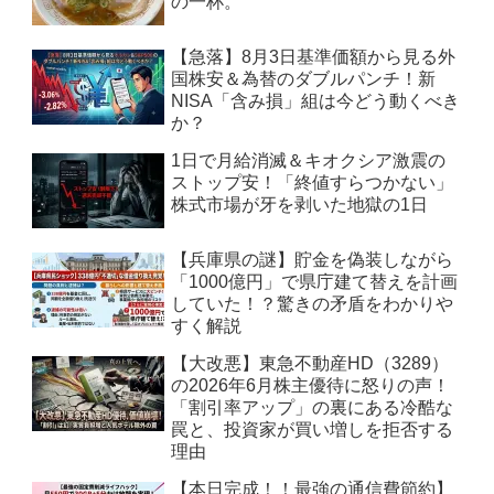
の一杯。
【急落】8月3日基準価額から見る外
国株安＆為替のダブルパンチ！新
NISA「含み損」組は今どう動くべき
か？
1日で月給消滅＆キオクシア激震の
ストップ安！「終値すらつかない」
株式市場が牙を剥いた地獄の1日
【兵庫県の謎】貯金を偽装しながら
「1000億円」で県庁建て替えを計画
していた！？驚きの矛盾をわかりや
すく解説
【大改悪】東急不動産HD（3289）
の2026年6月株主優待に怒りの声！
「割引率アップ」の裏にある冷酷な
罠と、投資家が買い増しを拒否する
理由
【本日完成！！最強の通信費節約】