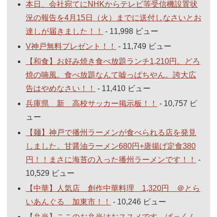
本日、会社宛てにNHKからテレビ等受信機設置状
況の報告を4月15日（火）までに送付しなさいとお
達しが届きました！！
- 11,998 ビュー
V神戸無料プレゼント！！
- 11,749 ビュー
【和食】お好み焼き食べ放題ランチ1,210円。どろ
焼の喃風。食べ放題なんて嘘っぱちやん。誇大広
告はやめなさい！！
- 11,410 ビュー
兵庫県 新 高校サッカー掲示板！！
- 10,757 ビ
ュー
【麺】神戸で播州ラーメンが食べられる店を発見
しました。甘醤油ラーメン680円+唐揚げ定食380
円！！まさに海苔の入った播州ラーメンです！！
-
10,529 ビュー
【中華】人気店 創作中華料理 1,320円 ＠とら
いあんぐる 加東市！！
- 10,246 ビュー
【弁当】ここのお弁当はおススメです。ぱっくん