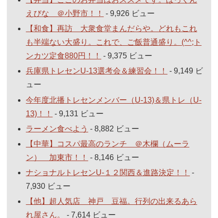
えびな ＠小野市！！
- 9,926 ビュー
【和食】再訪 大衆食堂まんだらや。どれもこれ
も半端ない大盛り。これで、ご飯普通盛り。(^^;ト
ンカツ定食880円！！
- 9,375 ビュー
兵庫県トレセンU-13選考会＆練習会！！
- 9,149 ビ
ュー
今年度北播トレセンメンバー（U-13)＆県トレ（U-
13)！！
- 9,131 ビュー
ラーメン食べよう
- 8,882 ビュー
【中華】コスパ最高のランチ ＠木欄（ムーラ
ン） 加東市！！
- 8,146 ビュー
ナショナルトレセンU-１２関西＆進路決定！！
-
7,930 ビュー
【他】超人気店 神戸 豆福。行列の出来るあら
れ屋さん。
- 7,614 ビュー