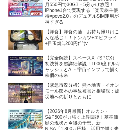
月550円で30GB＋5分かけ放題！
iPhone1台で実現する「楽天株主優
待×povo2.0」のデュアルSIM運用が
神すぎる
【洋食】洋食の藤 お持ち帰りはこ
んな感じ！！トンカツ+エビフライ
+目玉焼1,200円(^^)v
【完全解読】スペースX（SPCX）
初決算を超詳細解説！1000億ドルキ
ャッシュとAI・宇宙インフラで描く
株価の未来
【緊急市況分析】熊本地震・イオン
モール熊本の事故被害と相場観：被
災地への祈りとともに
【2026年8月最新】オルカン・
S&P500が力強く上昇回復！基準価
額の現状と今後の予想、新
NISA「1,800万円枠」活用で描く未