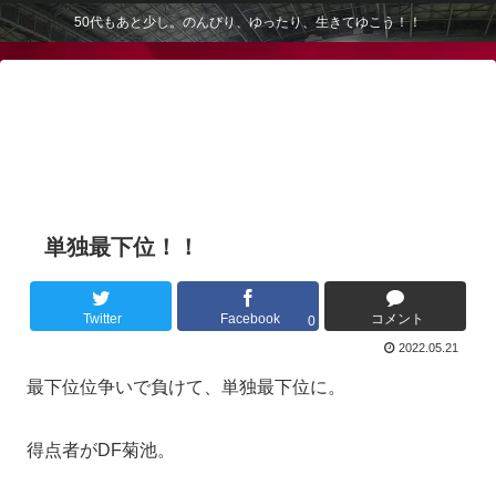
50代もあと少し。のんびり、ゆったり、生きてゆこう！！
単独最下位！！
Twitter
Facebook
コメント
0
2022.05.21
最下位位争いで負けて、単独最下位に。
得点者がDF菊池。