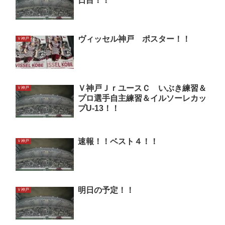
日目！！
ヴィッセル神戸 ポスター！！
Ｖ神戸
Ｖ神戸ＪｒユースＣ いぶき練習＆
Ｖ神戸
プロ選手自主練習＆イルソーレカッ
プU-13！！
速報！！ベスト４！！
Ｖ神戸
明日の予定！！
Ｖ神戸