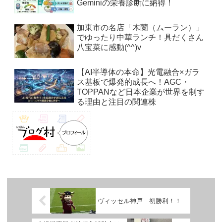
Geminiの栄養診断に納得！
加東市の名店「木蘭（ムーラン）」
でゆったり中華ランチ！具だくさん
八宝菜に感動(^^)v
【AI半導体の本命】光電融合×ガラ
ス基板で爆発的成長へ！AGC・
TOPPANなど日本企業が世界を制す
る理由と注目の関連株
ヴィッセル神戸 初勝利！！