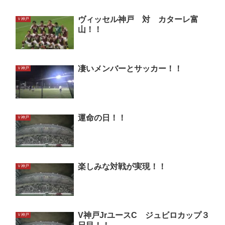
ヴィッセル神戸 対 カターレ富
Ｖ神戸
山！！
凄いメンバーとサッカー！！
Ｖ神戸
運命の日！！
Ｖ神戸
楽しみな対戦が実現！！
Ｖ神戸
V神戸JrユースC ジュビロカップ３
Ｖ神戸