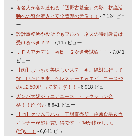
著名人が名を連ねる「辺野古基金」の影：抗議活
動への資金流入と安全管理の矛盾！！
- 7,124 ビュ
ー
設計事務所や役所でもフルハーネスの特別教育は
受けるべき？？
- 7,115 ビュー
ＪＦＡアカデミー福島 ２次選考試験！！
- 7,041
ビュー
【肉】むっちゃ美味しいステーキ。絶対に行って
欲しいたじま家。ヘレステーキ＆エビ コースや
のに2,500円って安すぎ！！
- 6,918 ビュー
ガンバ大阪ジュニアユース セレクション合
格！！(^_^)v
- 6,841 ビュー
【他】クワムラハム 工場直売所 冷凍食品＆ウ
ィンナーが超お買い得です。CMが懐かしい。
(^^)v！！
- 6,641 ビュー