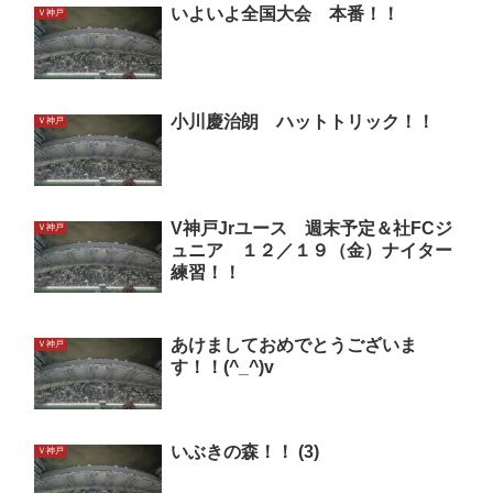
いよいよ全国大会 本番！！
Ｖ神戸
小川慶治朗 ハットトリック！！
Ｖ神戸
V神戸Jrユース 週末予定＆社FCジ
Ｖ神戸
ュニア １２／１９（金）ナイター
練習！！
あけましておめでとうございま
Ｖ神戸
す！！(^_^)v
いぶきの森！！ (3)
Ｖ神戸