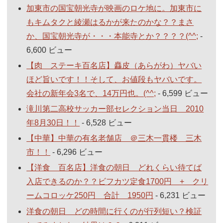
加東市の国宝朝光寺が映画のロケ地に。加東市に
もキムタクと綾瀬はるかが来たのかな？？まさ
か、国宝朝光寺が・・・本能寺とか？？？？(^^;
-
6,600 ビュー
【肉 ステーキ百名店】麤皮（あらがわ）ヤバい
ほど旨いです！！そして、お値段もヤバいです。
会社の新年会3名で、14万円也。(^^;
- 6,599 ビュー
滝川第二高校サッカー部セレクション当日 2010
年8月30日！！
- 6,528 ビュー
【中華】中華の有名老舗店 ＠三木一貫楼 三木
市！！
- 6,296 ビュー
【洋食 百名店】洋食の朝日 どれくらい待てば
入店できるのか？？ビフカツ定食1700円 + クリ
ームコロッケ250円 合計 1950円
- 6,231 ビュー
洋食の朝日 どの時間に行くのが行列短い？検証