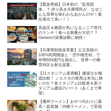
【緊急寄稿】日本初の「監視団
体」？ 誇り高き兵庫県民が、なぜこ
んな屈辱を味わわなあかんのや！責
任者出て来い！！
高血圧＆糖尿が気になるシニア世代
のランチ！食べる順番が大切？？
Geminiの栄養診断に納得！
【兵庫県財政改革案】公立高校の
100%民間開放と「空中権売却」で
年間600億円を捻出し、世界一の教
育特区を創る提案。
【J1スタジアム座席幅】建築士が徹
底比較！ ノエスタの座席は本当に狭
いのか？各スタジアム比較表＆新ス
タジアム建設のパース（あくまで希
望）
【播州ラーメン】おやつ代わりに最
高！超老舗「内橋ラーメン」で至福