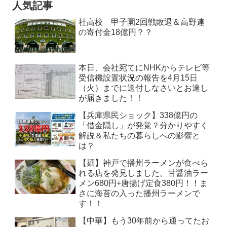
人気記事
社高校 甲子園2回戦敗退＆高野連
の寄付金18億円？？
本日、会社宛てにNHKからテレビ等
受信機設置状況の報告を4月15日
（火）までに送付しなさいとお達し
が届きました！！
【兵庫県民ショック】338億円の
「借金隠し」が発覚？分かりやすく
解説＆私たちの暮らしへの影響と
は？
【麺】神戸で播州ラーメンが食べら
れる店を発見しました。甘醤油ラー
メン680円+唐揚げ定食380円！！ま
さに海苔の入った播州ラーメンで
す！！
【中華】もう30年前から通ってたお