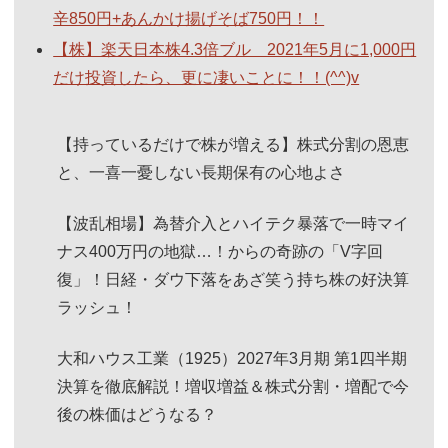
辛850円+あんかけ揚げそば750円！！
【株】楽天日本株4.3倍ブル 2021年5月に1,000円
だけ投資したら、更に凄いことに！！(^^)v
【持っているだけで株が増える】株式分割の恩恵
と、一喜一憂しない長期保有の心地よさ
【波乱相場】為替介入とハイテク暴落で一時マイ
ナス400万円の地獄…！からの奇跡の「V字回
復」！日経・ダウ下落をあざ笑う持ち株の好決算
ラッシュ！
大和ハウス工業（1925）2027年3月期 第1四半期
決算を徹底解説！増収増益＆株式分割・増配で今
後の株価はどうなる？