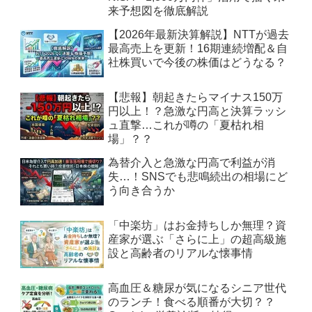
来予想図を徹底解説
【2026年最新決算解説】NTTが過去
最高売上を更新！16期連続増配＆自
社株買いで今後の株価はどうなる？
【悲報】朝起きたらマイナス150万
円以上！？急激な円高と決算ラッシ
ュ直撃…これが噂の「夏枯れ相
場」？？
為替介入と急激な円高で利益が消
失…！SNSでも悲鳴続出の相場にど
う向き合うか
「中楽坊」はお金持ちしか無理？資
産家が選ぶ「さらに上」の超高級施
設と高齢者のリアルな懐事情
高血圧＆糖尿が気になるシニア世代
のランチ！食べる順番が大切？？