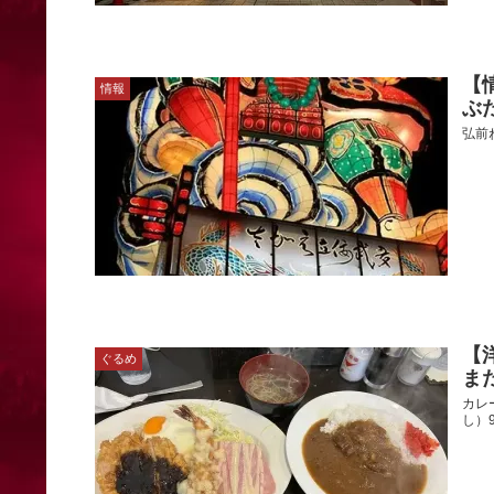
【
情報
ぶ
弘前ね
【
ぐるめ
ま
カレ
し）9