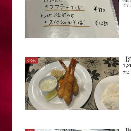
何回
です
【
ぐるめ
1,
エビ3
【