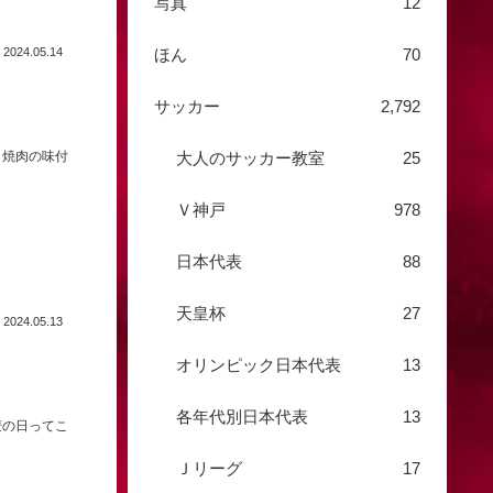
写真
12
2024.05.14
ほん
70
サッカー
2,792
 焼肉の味付
大人のサッカー教室
25
Ｖ神戸
978
日本代表
88
天皇杯
27
2024.05.13
オリンピック日本代表
13
各年代別日本代表
13
麦の日ってこ
Ｊリーグ
17