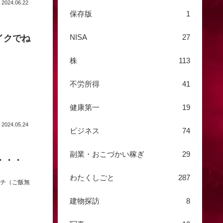
2024.06.22
保存版
1
NISA
27
イクでね
株
113
不労所得
41
健康第一
19
2024.05.24
ビジネス
74
副業・おこづかい稼ぎ
29
・・・
わたくしごと
287
ンチ（ご飯無
建物探訪
8