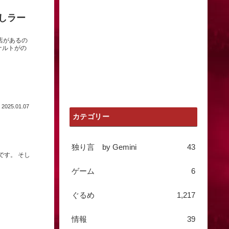
だしラー
店があるの
ナルトがの
2025.01.07
カテゴリー
独り言 by Gemini
43
です。 そし
ゲーム
6
ぐるめ
1,217
情報
39