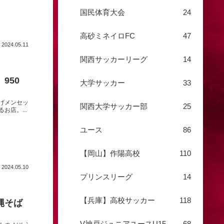
国民体育大会
24
高砂ミネイロFC
47
2024.05.11
関西サッカーリーグ
14
950
大学サッカー
33
げメンセッ
関西大学サッカー部
25
店。...
ユース
86
【岡山】作陽高校
110
2024.05.10
プリンスリーグ
14
【兵庫】高校サッカー
118
縄そば
V神戸ジュニアユースU15
68