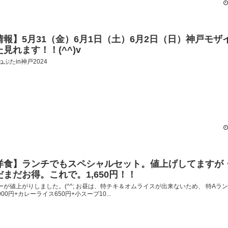
情報】5月31（金）6月1日（土）6月2日（日）神戸モザ
た見れます！！(^^)v
ぷたin神戸2024
洋食】ランチでもスペシャルセット。値上げしてますが
だまだお得。これで。1,650円！！
ーが値上がりしました。(^^; お昼は、特チキ＆オムライスが出来ないため、 特Aラ
00円+カレーライス650円+小スープ10...