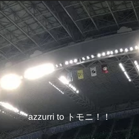
azzurri to トモニ！！