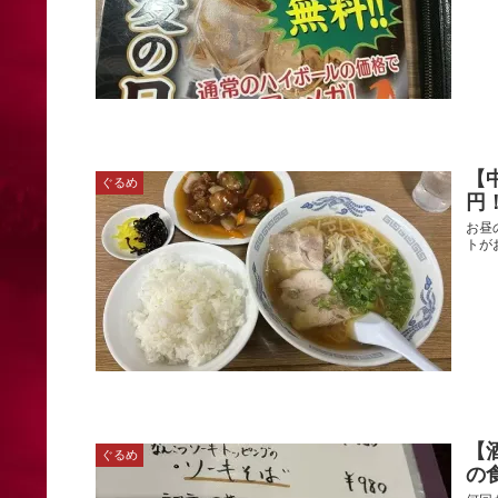
【
ぐるめ
円
お昼
トが
【
ぐるめ
の