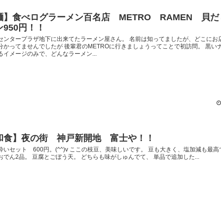
麺】食べログラーメン百名店 METRO RAMEN 貝
ン950円！！
センタープラザ地下に出来てたラーメン屋さん。 名前は知ってましたが、どこにお
分かってませんでしたが 後輩君のMETROに行きましょうってことで初訪問。 黒い
るイメージのみで、どんなラーメン...
和食】夜の街 神戸新開地 富士や！！
酔いセット 600円。(^^)v ここの枝豆、美味しいです。 豆も大きく、塩加減も最高
おでん2品。 豆腐とごぼう天。 どちらも味がしゅんでて、 単品で追加した...