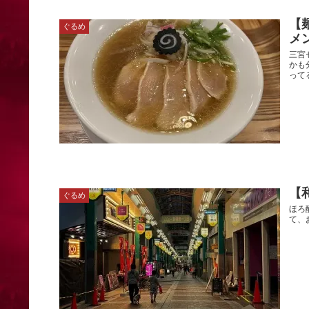
【
ぐるめ
メ
三宮
かも
って
【
ぐるめ
ほろ
て、