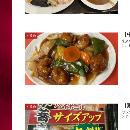
【
ぐるめ
来来
け、
【
ぐるめ
ワン
とで、