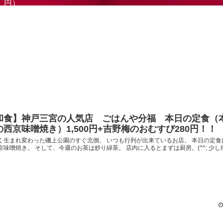
円）
和食】神戸三宮の人気店 ごはんや分福 本日の定食（
の西京味噌焼き）1,500円+吉野梅のおむすび280円！！
く生まれ変わった磯上公園のすぐ北側。 いつも行列が出来ているお店。 本日の定食
京味噌焼き。 そして、今週のお茶は炒り緑茶。 店内に入るとまずは厨房。(^^; 少