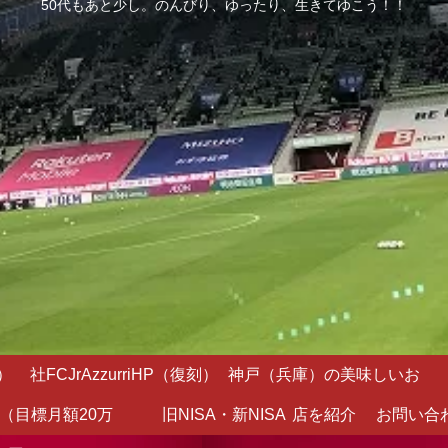
50代もあと少し。のんびり、ゆったり、生きてゆこう！！
）
社FCJrAzzurriHP（復刻）
神戸（兵庫）の美味しいお
（目標月額20万
旧NISA・新NISA
店を紹介
お問い合