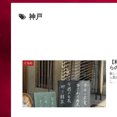
神戸
【
ぐるめ
ら
新し
ら西
し...