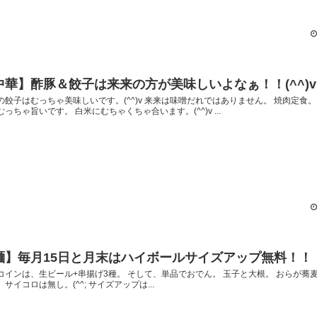
中華】酢豚＆餃子は来来の方が美味しいよなぁ！！(^^)v
の餃子はむっちゃ美味しいです。(^^)v 来来は味噌だれではありません。 焼肉定食。
むっちゃ旨いです。 白米にむちゃくちゃ合います。(^^)v ...
麺】毎月15日と月末はハイボールサイズアップ無料！！
コインは、生ビール+串揚げ3種。 そして、単品でおでん。 玉子と大根。 おらが蕎
サイコロは無し。(^^; サイズアップは...