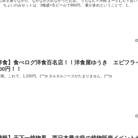
も前を通りながら、なかなか入れなかったお店。 うちなん＝沖縄 まーさむん＝旨い
。 ちょいのみセットは、3種盛+生ビールで980円。 量が多めということで、1...
洋食】食べログ洋食百名店！！洋食屋ゆうき エビフ
200円！！
尾。これで、1,200円。(^^)v タルタルソースがたまりません。(^^)v
情報】天下一植物界 西日本最大級の植物販売イベント