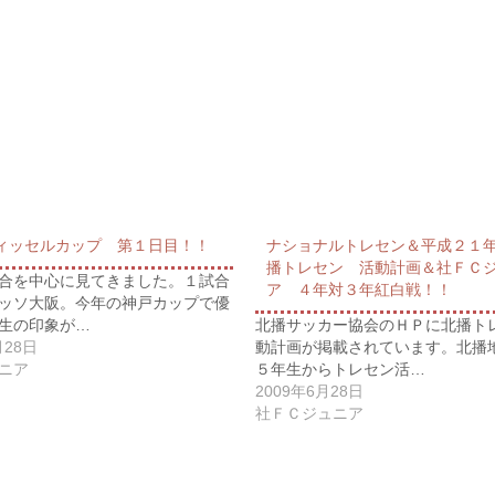
ィッセルカップ 第１日目！！
ナショナルトレセン＆平成２１
播トレセン 活動計画＆社ＦＣ
合を中心に見てきました。１試合
ア ４年対３年紅白戦！！
ッソ大阪。今年の神戸カップで優
生の印象が…
北播サッカー協会のＨＰに北播ト
月28日
動計画が掲載されています。北播
ニア
５年生からトレセン活…
2009年6月28日
社ＦＣジュニア