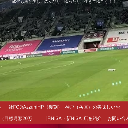
50代もあと少し。のんびり、ゆったり、生きてゆこう！！
）
社FCJrAzzurriHP（復刻）
神戸（兵庫）の美味しいお
（目標月額20万
旧NISA・新NISA
店を紹介
お問い合