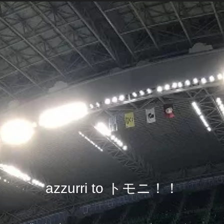
azzurri to トモニ！！