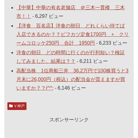
【中華】中華の有名老舗店 ＠三木一貫楼 三木
市！！
- 6,297 ビュー
【洋食 百名店】洋食の朝日 どれくらい待てば
入店できるのか？？ビフカツ定食1700円 + クリ
ームコロッケ250円 合計 1950円
- 6,233 ビュー
洋食の朝日 どの時間に行くのが行列短い？検証
してみました。結果は？？
- 6,211 ビュー
高配当株 1位商船三井 36.2万円で100株買うと3
月末に26,000円（税込）の配当金が貰えますが買
いますか？？(^^;
- 6,146 ビュー
Ｖ神戸
スポンサーリンク