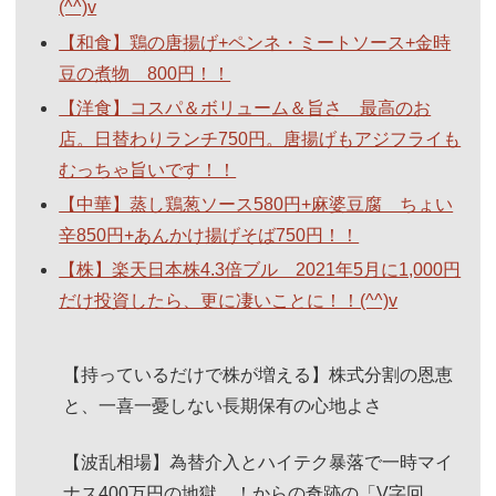
(^^)v
【和食】鶏の唐揚げ+ペンネ・ミートソース+金時
豆の煮物 800円！！
【洋食】コスパ＆ボリューム＆旨さ 最高のお
店。日替わりランチ750円。唐揚げもアジフライも
むっちゃ旨いです！！
【中華】蒸し鶏葱ソース580円+麻婆豆腐 ちょい
辛850円+あんかけ揚げそば750円！！
【株】楽天日本株4.3倍ブル 2021年5月に1,000円
だけ投資したら、更に凄いことに！！(^^)v
【持っているだけで株が増える】株式分割の恩恵
と、一喜一憂しない長期保有の心地よさ
【波乱相場】為替介入とハイテク暴落で一時マイ
ナス400万円の地獄…！からの奇跡の「V字回