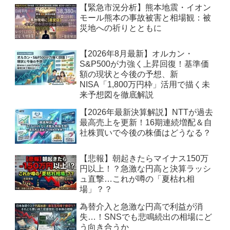
【緊急市況分析】熊本地震・イオン
モール熊本の事故被害と相場観：被
災地への祈りとともに
【2026年8月最新】オルカン・
S&P500が力強く上昇回復！基準価
額の現状と今後の予想、新
NISA「1,800万円枠」活用で描く未
来予想図を徹底解説
【2026年最新決算解説】NTTが過去
最高売上を更新！16期連続増配＆自
社株買いで今後の株価はどうなる？
【悲報】朝起きたらマイナス150万
円以上！？急激な円高と決算ラッシ
ュ直撃…これが噂の「夏枯れ相
場」？？
為替介入と急激な円高で利益が消
失…！SNSでも悲鳴続出の相場にど
う向き合うか