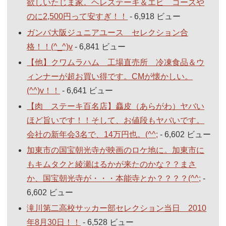
欲しいたじま家。ヘレステーキ＆エビ コースや
のに2,500円って安すぎ！！
- 6,918 ビュー
ガンバ大阪ジュニアユース セレクション合
格！！(^_^)v
- 6,841 ビュー
【他】クワムラハム 工場直売所 冷凍食品＆ウ
ィンナーが超お買い得です。CMが懐かしい。
(^^)v！！
- 6,641 ビュー
【肉 ステーキ百名店】麤皮（あらがわ）ヤバい
ほど旨いです！！そして、お値段もヤバいです。
会社の新年会3名で、14万円也。(^^;
- 6,602 ビュー
加東市の国宝朝光寺が映画のロケ地に。加東市に
もキムタクと綾瀬はるかが来たのかな？？まさ
か、国宝朝光寺が・・・本能寺とか？？？？(^^;
-
6,602 ビュー
滝川第二高校サッカー部セレクション当日 2010
年8月30日！！
- 6,528 ビュー