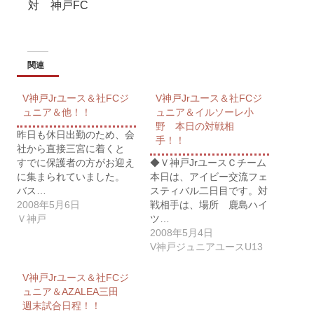
対 神戸FC
関連
V神戸Jrユース＆社FCジ
V神戸Jrユース＆社FCジ
ュニア＆他！！
ュニア＆イルソーレ小
野 本日の対戦相
昨日も休日出勤のため、会
手！！
社から直接三宮に着くと
すでに保護者の方がお迎え
◆Ｖ神戸JrユースＣチーム
に集まられていました。
本日は、アイビー交流フェ
バス…
スティバル二日目です。対
2008年5月6日
戦相手は、場所 鹿島ハイ
Ｖ神戸
ツ…
2008年5月4日
V神戸ジュニアユースU13
V神戸Jrユース＆社FCジ
ュニア＆AZALEA三田
週末試合日程！！