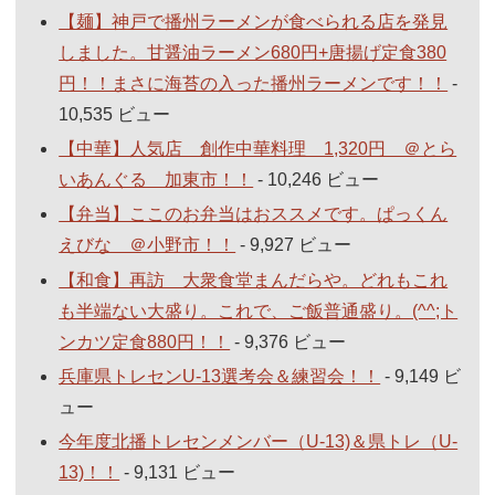
【麺】神戸で播州ラーメンが食べられる店を発見
しました。甘醤油ラーメン680円+唐揚げ定食380
円！！まさに海苔の入った播州ラーメンです！！
-
10,535 ビュー
【中華】人気店 創作中華料理 1,320円 ＠とら
いあんぐる 加東市！！
- 10,246 ビュー
【弁当】ここのお弁当はおススメです。ぱっくん
えびな ＠小野市！！
- 9,927 ビュー
【和食】再訪 大衆食堂まんだらや。どれもこれ
も半端ない大盛り。これで、ご飯普通盛り。(^^;ト
ンカツ定食880円！！
- 9,376 ビュー
兵庫県トレセンU-13選考会＆練習会！！
- 9,149 ビ
ュー
今年度北播トレセンメンバー（U-13)＆県トレ（U-
13)！！
- 9,131 ビュー