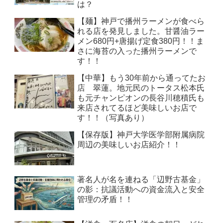
は？
【麺】神戸で播州ラーメンが食べら
れる店を発見しました。甘醤油ラー
メン680円+唐揚げ定食380円！！ま
さに海苔の入った播州ラーメンで
す！！
【中華】もう30年前から通ってたお
店 翠蓮。地元民のトータス松本氏
も元チャンピオンの長谷川穂積氏も
来店されてるほど美味しいお店で
す！！（写真あり）
【保存版】神戸大学医学部附属病院
周辺の美味しいお店紹介！！
著名人が名を連ねる「辺野古基金」
の影：抗議活動への資金流入と安全
管理の矛盾！！