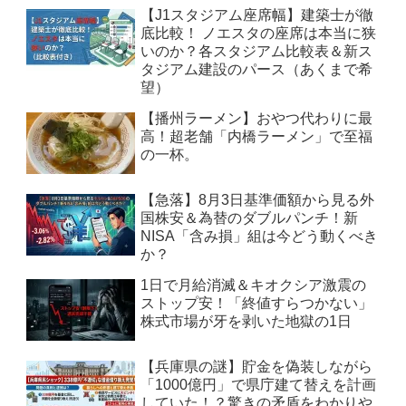
【J1スタジアム座席幅】建築士が徹
底比較！ ノエスタの座席は本当に狭
いのか？各スタジアム比較表＆新ス
タジアム建設のパース（あくまで希
望）
【播州ラーメン】おやつ代わりに最
高！超老舗「内橋ラーメン」で至福
の一杯。
【急落】8月3日基準価額から見る外
国株安＆為替のダブルパンチ！新
NISA「含み損」組は今どう動くべき
か？
1日で月給消滅＆キオクシア激震の
ストップ安！「終値すらつかない」
株式市場が牙を剥いた地獄の1日
【兵庫県の謎】貯金を偽装しながら
「1000億円」で県庁建て替えを計画
していた！？驚きの矛盾をわかりや