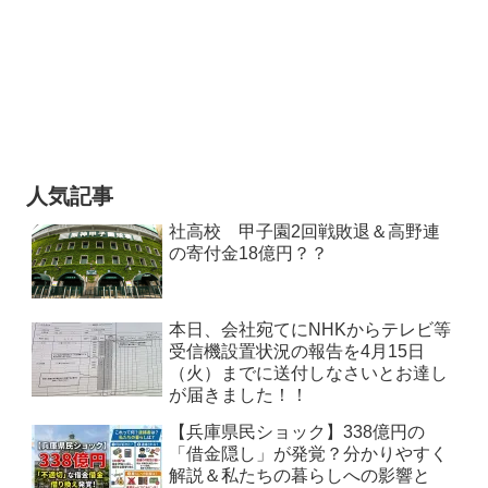
人気記事
社高校 甲子園2回戦敗退＆高野連
の寄付金18億円？？
本日、会社宛てにNHKからテレビ等
受信機設置状況の報告を4月15日
（火）までに送付しなさいとお達し
が届きました！！
【兵庫県民ショック】338億円の
「借金隠し」が発覚？分かりやすく
解説＆私たちの暮らしへの影響と