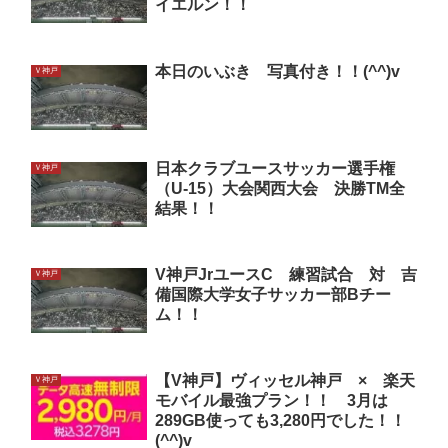
イエルン！！
本日のいぶき 写真付き！！(^^)v
Ｖ神戸
日本クラブユースサッカー選手権
Ｖ神戸
（U-15）大会関西大会 決勝TM全
結果！！
V神戸JrユースC 練習試合 対 吉
Ｖ神戸
備国際大学女子サッカー部Bチー
ム！！
【V神戸】ヴィッセル神戸 × 楽天
Ｖ神戸
モバイル最強プラン！！ 3月は
289GB使っても3,280円でした！！
(^^)v