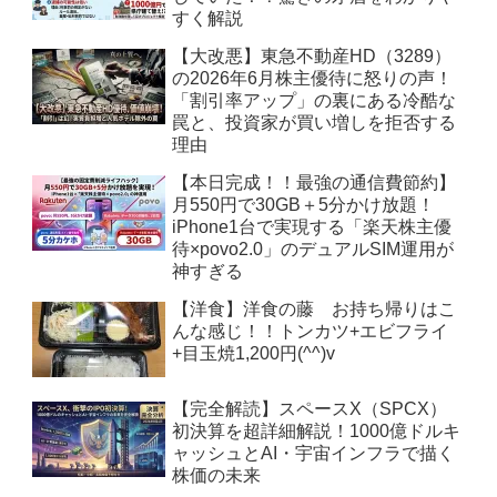
すく解説
【大改悪】東急不動産HD（3289）
の2026年6月株主優待に怒りの声！
「割引率アップ」の裏にある冷酷な
罠と、投資家が買い増しを拒否する
理由
【本日完成！！最強の通信費節約】
月550円で30GB＋5分かけ放題！
iPhone1台で実現する「楽天株主優
待×povo2.0」のデュアルSIM運用が
神すぎる
【洋食】洋食の藤 お持ち帰りはこ
んな感じ！！トンカツ+エビフライ
+目玉焼1,200円(^^)v
【完全解読】スペースX（SPCX）
初決算を超詳細解説！1000億ドルキ
ャッシュとAI・宇宙インフラで描く
株価の未来