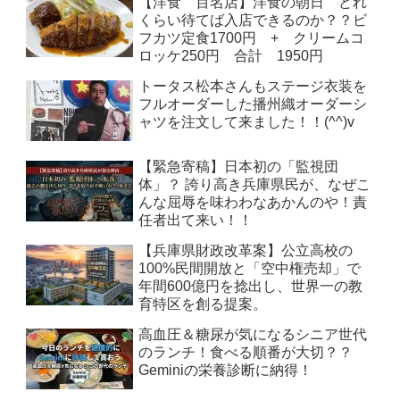
【洋食 百名店】洋食の朝日 どれ
くらい待てば入店できるのか？？ビ
フカツ定食1700円 + クリームコ
ロッケ250円 合計 1950円
トータス松本さんもステージ衣装を
フルオーダーした播州織オーダーシ
ャツを注文して来ました！！(^^)v
【緊急寄稿】日本初の「監視団
体」？ 誇り高き兵庫県民が、なぜこ
んな屈辱を味わわなあかんのや！責
任者出て来い！！
【兵庫県財政改革案】公立高校の
100%民間開放と「空中権売却」で
年間600億円を捻出し、世界一の教
育特区を創る提案。
高血圧＆糖尿が気になるシニア世代
のランチ！食べる順番が大切？？
Geminiの栄養診断に納得！