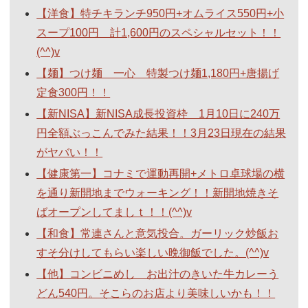
【洋食】特チキランチ950円+オムライス550円+小
スープ100円 計1,600円のスペシャルセット！！
(^^)v
【麺】つけ麺 一心 特製つけ麺1,180円+唐揚げ
定食300円！！
【新NISA】新NISA成長投資枠 1月10日に240万
円全額ぶっこんでみた結果！！3月23日現在の結果
がヤバい！！
【健康第一】コナミで運動再開+メトロ卓球場の横
を通り新開地までウォーキング！！新開地焼きそ
ばオープンしてましｔ！！(^^)v
【和食】常連さんと意気投合。ガーリック炒飯お
すそ分けしてもらい楽しい晩御飯でした。(^^)v
【他】コンビニめし お出汁のきいた牛カレーう
どん540円。そこらのお店より美味しいかも！！