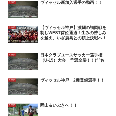
ヴィッセル新加入選手の動画！！
Ｖ神戸
【ヴィッセル神戸】激闘の福岡戦を
Ｖ神戸
制しWEST首位通過！生みの苦しみ
を越え、いざ鹿島との頂上決戦へ！
日本クラブユースサッカー選手権
Ｖ神戸
（U-15）大会 予選全勝！！(^^)v
ヴィッセル神戸 2種登録選手！！
Ｖ神戸
岡山＆いぶきへ！！
Ｖ神戸