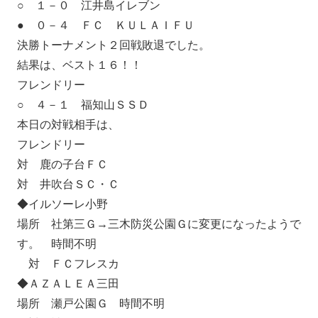
○ １－０ 江井島イレブン
● ０－４ ＦＣ ＫＵＬＡＩＦＵ
決勝トーナメント２回戦敗退でした。
結果は、ベスト１６！！
フレンドリー
○ ４－１ 福知山ＳＳＤ
本日の対戦相手は、
フレンドリー
対 鹿の子台ＦＣ
対 井吹台ＳＣ・Ｃ
◆イルソーレ小野
場所 社第三Ｇ→三木防災公園Ｇに変更になったようで
す。 時間不明
対 ＦＣフレスカ
◆ＡＺＡＬＥＡ三田
場所 瀬戸公園Ｇ 時間不明