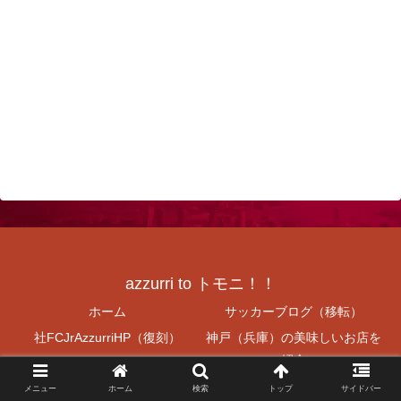
azzurri to トモニ！！
ホーム
サッカーブログ（移転）
社FCJrAzzurriHP（復刻）
神戸（兵庫）の美味しいお店を
紹介
ラーメン食べよう
V神戸無料プレゼント！！
メニュー
ホーム
検索
トップ
サイドバー