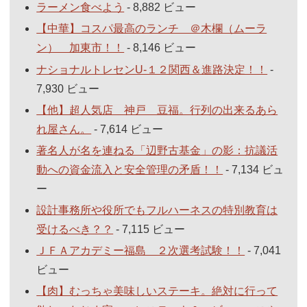
ラーメン食べよう
- 8,882 ビュー
【中華】コスパ最高のランチ ＠木欄（ムーラ
ン） 加東市！！
- 8,146 ビュー
ナショナルトレセンU-１２関西＆進路決定！！
-
7,930 ビュー
【他】超人気店 神戸 豆福。行列の出来るあら
れ屋さん。
- 7,614 ビュー
著名人が名を連ねる「辺野古基金」の影：抗議活
動への資金流入と安全管理の矛盾！！
- 7,134 ビュ
ー
設計事務所や役所でもフルハーネスの特別教育は
受けるべき？？
- 7,115 ビュー
ＪＦＡアカデミー福島 ２次選考試験！！
- 7,041
ビュー
【肉】むっちゃ美味しいステーキ。絶対に行って