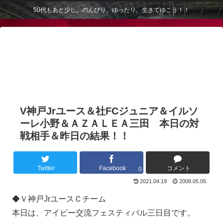
50代もあと少し。のんびり、ゆったり、生きてゆこう！！
V神戸Jrユース＆社FCジュニア＆イルソ
ーレ小野＆ＡＺＡＬＥＡ三田 本日の対
戦相手＆昨日の結果！！
Twitter
Facebook
コメント
0
2021.04.19
2008.05.05
◆Ｖ神戸JrユースＣチーム
本日は、アイビー交流フェスティバル三日目です。