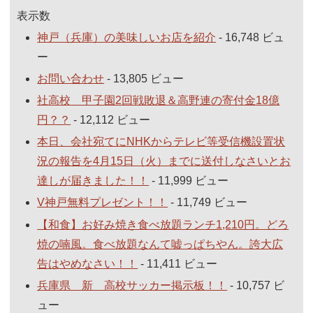
表示数
神戸（兵庫）の美味しいお店を紹介
- 16,748 ビュ
ー
お問い合わせ
- 13,805 ビュー
社高校 甲子園2回戦敗退＆高野連の寄付金18億
円？？
- 12,112 ビュー
本日、会社宛てにNHKからテレビ等受信機設置状
況の報告を4月15日（火）までに送付しなさいとお
達しが届きました！！
- 11,999 ビュー
V神戸無料プレゼント！！
- 11,749 ビュー
【和食】お好み焼き食べ放題ランチ1,210円。どろ
焼の喃風。食べ放題なんて嘘っぱちやん。誇大広
告はやめなさい！！
- 11,411 ビュー
兵庫県 新 高校サッカー掲示板！！
- 10,757 ビ
ュー