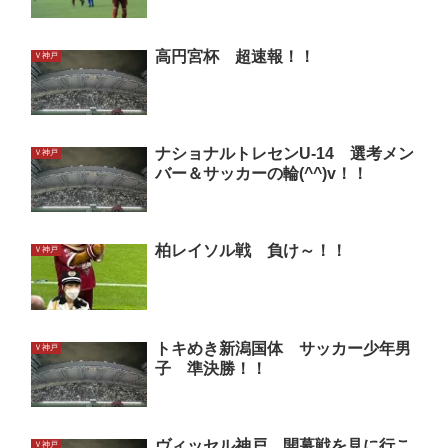
高円宮杯 超速報！！
Ｖ神戸
ナショナルトレセンU-14 選考メン
Ｖ神戸
バー＆サッカーの輪(^^)v！！
柏レイソル戦 負け～！！
Ｖ神戸
トキめき新潟国体 サッカー少年男
Ｖ神戸
子 準決勝！！
ヴィッセル神戸 開幕戦を見に行こ
Ｖ神戸