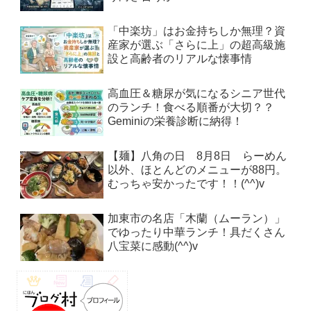
「中楽坊」はお金持ちしか無理？資
産家が選ぶ「さらに上」の超高級施
設と高齢者のリアルな懐事情
高血圧＆糖尿が気になるシニア世代
のランチ！食べる順番が大切？？
Geminiの栄養診断に納得！
【麺】八角の日 8月8日 らーめん
以外、ほとんどのメニューが88円。
むっちゃ安かったです！！(^^)v
加東市の名店「木蘭（ムーラン）」
でゆったり中華ランチ！具だくさん
八宝菜に感動(^^)v