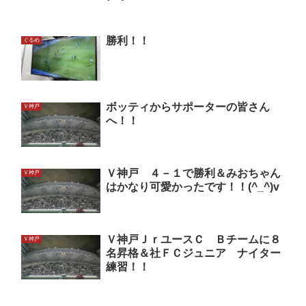
勝利！！
ぐるめ
ボッティからサポーターの皆さん
Ｖ神戸
へ！！
Ｖ神戸 ４－１で勝利＆みおちゃん
Ｖ神戸
はかなり可愛かったです！！(^_^)v
Ｖ神戸ＪｒユースＣ Ｂチームに８
Ｖ神戸
名昇格＆社ＦＣジュニア ナイター
練習！！