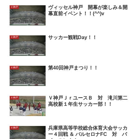
ヴィッセル神戸 開幕が楽しみ＆開
Ｖ神戸
幕直前イベント！！(^^)v
サッカー観戦Day！！
Ｖ神戸
第40回神戸まつり！！
Ｖ神戸
Ｖ神戸ＪｒユースＢ 対 滝川第二
Ｖ神戸
高校新１年生サッカー部！！
兵庫県高等学校総合体育大会サッカ
Ｖ神戸
ー４回戦 ＆ バルセロナFC 対 バ