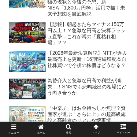
額の現状と今後の予想、新
NISA「1,800万円枠」活用で描く未
来予想図を徹底解説
【悲報】朝起きたらマイナス150万
円以上！？急激な円高と決算ラッシ
ュ直撃…これが噂の「夏枯れ相
場」？？
【2026年最新決算解説】NTTが過去
最高売上を更新！16期連続増配＆自
社株買いで今後の株価はどうなる？
為替介入と急激な円高で利益が消
失…！SNSでも悲鳴続出の相場にど
う向き合うか
「中楽坊」はお金持ちしか無理？資
産家が選ぶ「さらに上」の超高級施
設と高齢者のリアルな懐事情
メニュー
ホーム
検索
トップ
サイドバー
高血圧＆糖尿が気になるシニア世代