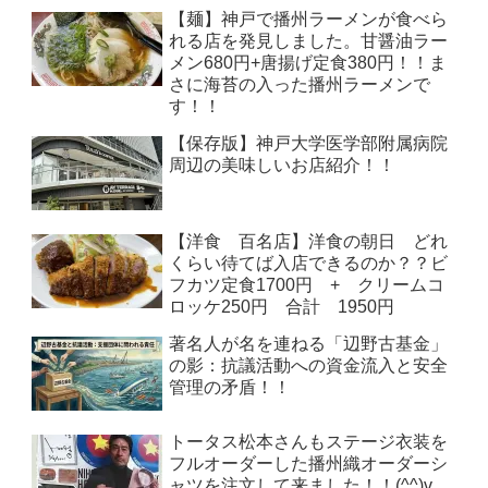
【麺】神戸で播州ラーメンが食べら
れる店を発見しました。甘醤油ラー
メン680円+唐揚げ定食380円！！ま
さに海苔の入った播州ラーメンで
す！！
【保存版】神戸大学医学部附属病院
周辺の美味しいお店紹介！！
【洋食 百名店】洋食の朝日 どれ
くらい待てば入店できるのか？？ビ
フカツ定食1700円 + クリームコ
ロッケ250円 合計 1950円
著名人が名を連ねる「辺野古基金」
の影：抗議活動への資金流入と安全
管理の矛盾！！
トータス松本さんもステージ衣装を
フルオーダーした播州織オーダーシ
ャツを注文して来ました！！(^^)v