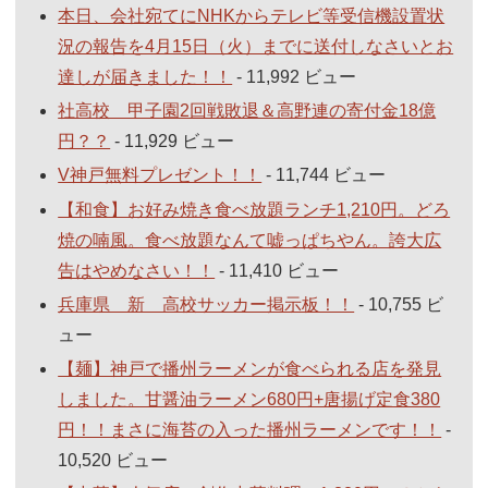
本日、会社宛てにNHKからテレビ等受信機設置状
況の報告を4月15日（火）までに送付しなさいとお
達しが届きました！！
- 11,992 ビュー
社高校 甲子園2回戦敗退＆高野連の寄付金18億
円？？
- 11,929 ビュー
V神戸無料プレゼント！！
- 11,744 ビュー
【和食】お好み焼き食べ放題ランチ1,210円。どろ
焼の喃風。食べ放題なんて嘘っぱちやん。誇大広
告はやめなさい！！
- 11,410 ビュー
兵庫県 新 高校サッカー掲示板！！
- 10,755 ビ
ュー
【麺】神戸で播州ラーメンが食べられる店を発見
しました。甘醤油ラーメン680円+唐揚げ定食380
円！！まさに海苔の入った播州ラーメンです！！
-
10,520 ビュー