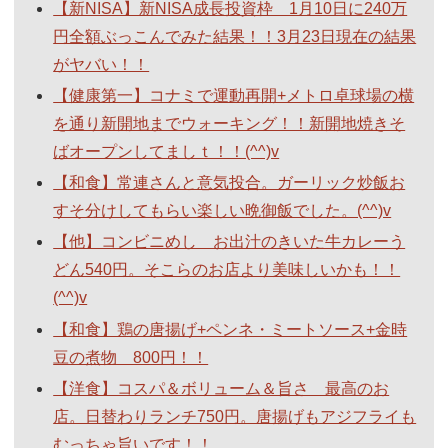
【新NISA】新NISA成長投資枠 1月10日に240万
円全額ぶっこんでみた結果！！3月23日現在の結果
がヤバい！！
【健康第一】コナミで運動再開+メトロ卓球場の横
を通り新開地までウォーキング！！新開地焼きそ
ばオープンしてましｔ！！(^^)v
【和食】常連さんと意気投合。ガーリック炒飯お
すそ分けしてもらい楽しい晩御飯でした。(^^)v
【他】コンビニめし お出汁のきいた牛カレーう
どん540円。そこらのお店より美味しいかも！！
(^^)v
【和食】鶏の唐揚げ+ペンネ・ミートソース+金時
豆の煮物 800円！！
【洋食】コスパ＆ボリューム＆旨さ 最高のお
店。日替わりランチ750円。唐揚げもアジフライも
むっちゃ旨いです！！