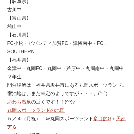
【岐阜県】
古川中
【富山県】
雄山中
【石川県】
FC小松・ビバシティ加賀FC・津幡南中・FC．
SOUTHERN
【福井県】
金津中・丸岡FC・丸岡中・芦原中・丸岡南中・丸岡中
２年生
開催場所は、福井県坂井市にある丸岡スポーツランド。
宿泊地は、まだ未定のようですが・・・。(^-^;
あわら温泉
の近くです！！(^^)v
丸岡スポーツランドの地図
５／４（月祝） ＠丸岡スポーツランド
多目的G
＋
天然
芝Ｇ