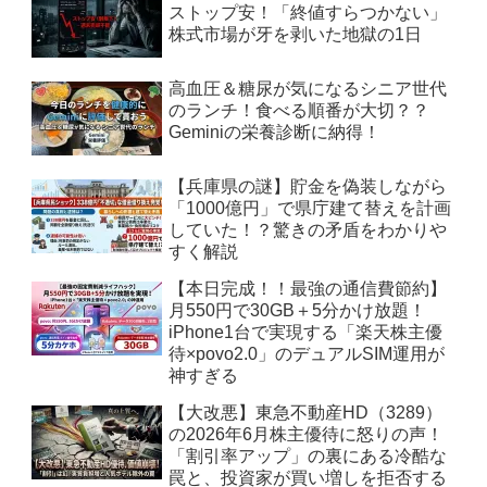
ストップ安！「終値すらつかない」
株式市場が牙を剥いた地獄の1日
高血圧＆糖尿が気になるシニア世代
のランチ！食べる順番が大切？？
Geminiの栄養診断に納得！
【兵庫県の謎】貯金を偽装しながら
「1000億円」で県庁建て替えを計画
していた！？驚きの矛盾をわかりや
すく解説
【本日完成！！最強の通信費節約】
月550円で30GB＋5分かけ放題！
iPhone1台で実現する「楽天株主優
待×povo2.0」のデュアルSIM運用が
神すぎる
【大改悪】東急不動産HD（3289）
の2026年6月株主優待に怒りの声！
「割引率アップ」の裏にある冷酷な
罠と、投資家が買い増しを拒否する