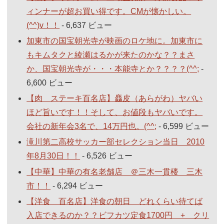
ィンナーが超お買い得です。CMが懐かしい。
(^^)v！！
- 6,637 ビュー
加東市の国宝朝光寺が映画のロケ地に。加東市に
もキムタクと綾瀬はるかが来たのかな？？まさ
か、国宝朝光寺が・・・本能寺とか？？？？(^^;
-
6,600 ビュー
【肉 ステーキ百名店】麤皮（あらがわ）ヤバい
ほど旨いです！！そして、お値段もヤバいです。
会社の新年会3名で、14万円也。(^^;
- 6,599 ビュー
滝川第二高校サッカー部セレクション当日 2010
年8月30日！！
- 6,526 ビュー
【中華】中華の有名老舗店 ＠三木一貫楼 三木
市！！
- 6,294 ビュー
【洋食 百名店】洋食の朝日 どれくらい待てば
入店できるのか？？ビフカツ定食1700円 + クリ