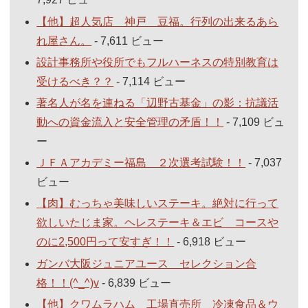
【他】超人気店 神戸 豆福。行列の出来るあら
れ屋さん。
- 7,611 ビュー
設計事務所や役所でもフルハーネスの特別教育は
受けるべき？？
- 7,114 ビュー
著名人が名を連ねる「辺野古基金」の影：抗議活
動への資金流入と安全管理の矛盾！！
- 7,109 ビュ
ー
ＪＦＡアカデミー福島 ２次選考試験！！
- 7,037
ビュー
【肉】むっちゃ美味しいステーキ。絶対に行って
欲しいたじま家。ヘレステーキ＆エビ コースや
のに2,500円って安すぎ！！
- 6,918 ビュー
ガンバ大阪ジュニアユース セレクション合
格！！(^_^)v
- 6,839 ビュー
【他】クワムラハム 工場直売所 冷凍食品＆ウ