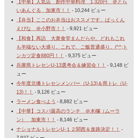
【中華】人気店 創作中華料理 1,320円 ＠とら
いあんぐる 加東市！！
- 10,244 ビュー
【弁当】ここのお弁当はおススメです。ぱっくん
えびな ＠小野市！！
- 9,921 ビュー
【和食】再訪 大衆食堂まんだらや。どれもこれ
も半端ない大盛り。これで、ご飯普通盛り。(^^;ト
ンカツ定食880円！！
- 9,375 ビュー
兵庫県トレセンU-13選考会＆練習会！！
- 9,148 ビ
ュー
今年度北播トレセンメンバー（U-13)＆県トレ（U-
13)！！
- 9,126 ビュー
ラーメン食べよう
- 8,882 ビュー
【中華】コスパ最高のランチ ＠木欄（ムーラ
ン） 加東市！！
- 8,146 ビュー
ナショナルトレセンU-１２関西＆進路決定！！
-
7,927 ビュー