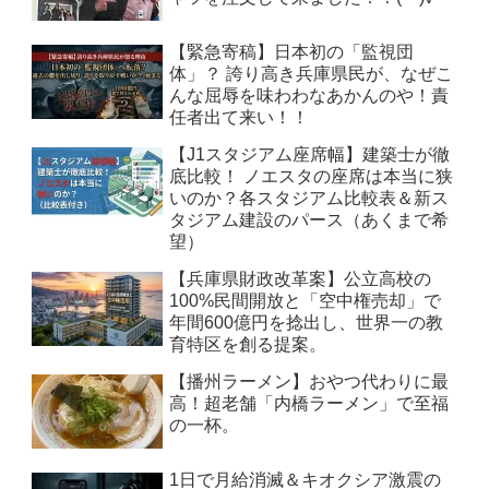
【緊急寄稿】日本初の「監視団
体」？ 誇り高き兵庫県民が、なぜこ
んな屈辱を味わわなあかんのや！責
任者出て来い！！
【J1スタジアム座席幅】建築士が徹
底比較！ ノエスタの座席は本当に狭
いのか？各スタジアム比較表＆新ス
タジアム建設のパース（あくまで希
望）
【兵庫県財政改革案】公立高校の
100%民間開放と「空中権売却」で
年間600億円を捻出し、世界一の教
育特区を創る提案。
【播州ラーメン】おやつ代わりに最
高！超老舗「内橋ラーメン」で至福
の一杯。
1日で月給消滅＆キオクシア激震の