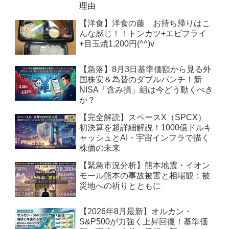
理由
【洋食】洋食の藤 お持ち帰りはこ
んな感じ！！トンカツ+エビフライ
+目玉焼1,200円(^^)v
【急落】8月3日基準価額から見る外
国株安＆為替のダブルパンチ！新
NISA「含み損」組は今どう動くべき
か？
【完全解読】スペースX（SPCX）
初決算を超詳細解説！1000億ドルキ
ャッシュとAI・宇宙インフラで描く
株価の未来
【緊急市況分析】熊本地震・イオン
モール熊本の事故被害と相場観：被
災地への祈りとともに
【2026年8月最新】オルカン・
S&P500が力強く上昇回復！基準価