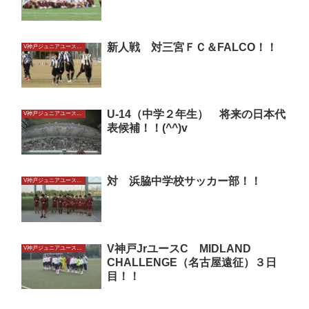
新人戦 対三宮ＦＣ＆FALCO！！
V神戸ジュニアユースU14
U-14（中学２年生） 将来の日本代
V神戸ジュニアユースU14
表候補！！(^^)v
対 浜脇中学校サッカー部！！
V神戸ジュニアユースU14
V神戸JrユースC MIDLAND
V神戸ジュニアユースU14
CHALLENGE（名古屋遠征）３日
目！！