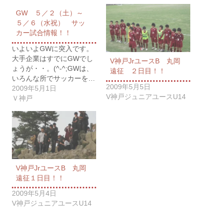
GW ５／２（土）～
５／６（水祝） サッ
カー試合情報！！
いよいよGWに突入です。
大手企業はすでにGWでし
V神戸JrユースB 丸岡
ょうが・・。(^-^;GWは、
遠征 ２日目！！
いろんな所でサッカーを…
2009年5月5日
2009年5月1日
V神戸ジュニアユースU14
Ｖ神戸
V神戸JrユースB 丸岡
遠征１日目！！
2009年5月4日
V神戸ジュニアユースU14