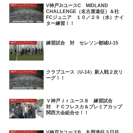
V神戸JrユースC MIDLAND
V神戸ジュニアユースU14
CHALLENGE（名古屋遠征）＆社
FCジュニア １０／２９（水）ナイ
ター練習！！
練習試合 対 セレソン都城U-15
V神戸ジュニアユースU14
クラブユース（U-14）新人戦２次リ
V神戸ジュニアユースU14
ーグ！！
Ｖ神戸ＪｒユースＢ 練習試合
V神戸ジュニアユースU14
対 ＦＣフレスカ＆プレミアカップ
関西大会組合せ！！
V神戸JrユースB 丸岡遠征３日目
V神戸ジュニアユースU14