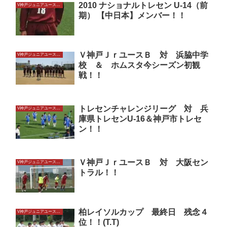
2010 ナショナルトレセン U-14（前
V神戸ジュニアユースU14
期） 【中日本】メンバー！！
Ｖ神戸ＪｒユースＢ 対 浜脇中学
V神戸ジュニアユースU14
校 ＆ ホムスタ今シーズン初観
戦！！
トレセンチャレンジリーグ 対 兵
V神戸ジュニアユースU14
庫県トレセンU-16＆神戸市トレセ
ン！！
Ｖ神戸ＪｒユースＢ 対 大阪セン
V神戸ジュニアユースU14
トラル！！
柏レイソルカップ 最終日 残念４
V神戸ジュニアユースU14
位！！(T.T)