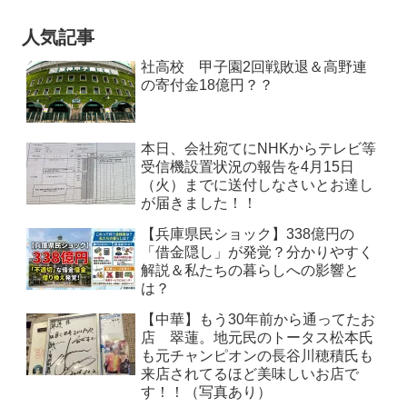
人気記事
社高校 甲子園2回戦敗退＆高野連
の寄付金18億円？？
本日、会社宛てにNHKからテレビ等
受信機設置状況の報告を4月15日
（火）までに送付しなさいとお達し
が届きました！！
【兵庫県民ショック】338億円の
「借金隠し」が発覚？分かりやすく
解説＆私たちの暮らしへの影響と
は？
【中華】もう30年前から通ってたお
店 翠蓮。地元民のトータス松本氏
も元チャンピオンの長谷川穂積氏も
来店されてるほど美味しいお店で
す！！（写真あり）