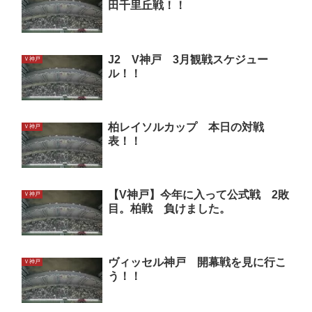
田千里丘戦！！
J2 V神戸 3月観戦スケジュー
Ｖ神戸
ル！！
柏レイソルカップ 本日の対戦
Ｖ神戸
表！！
【V神戸】今年に入って公式戦 2敗
Ｖ神戸
目。柏戦 負けました。
ヴィッセル神戸 開幕戦を見に行こ
Ｖ神戸
う！！