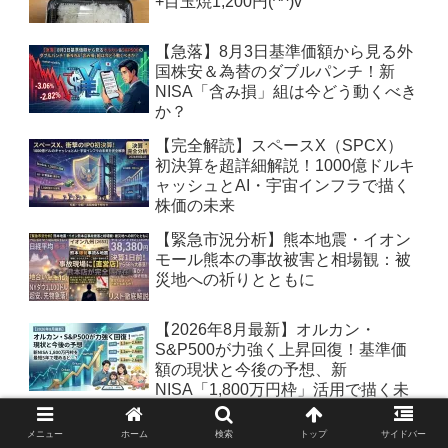
+目玉焼1,200円(^^)v
【急落】8月3日基準価額から見る外
国株安＆為替のダブルパンチ！新
NISA「含み損」組は今どう動くべき
か？
【完全解読】スペースX（SPCX）
初決算を超詳細解説！1000億ドルキ
ャッシュとAI・宇宙インフラで描く
株価の未来
【緊急市況分析】熊本地震・イオン
モール熊本の事故被害と相場観：被
災地への祈りとともに
【2026年8月最新】オルカン・
S&P500が力強く上昇回復！基準価
額の現状と今後の予想、新
NISA「1,800万円枠」活用で描く未
来予想図を徹底解説
メニュー
ホーム
検索
トップ
サイドバー
【2026年最新決算解説】NTTが過去