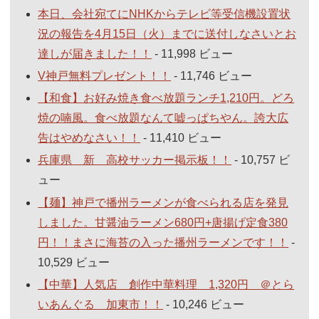
本日、会社宛てにNHKからテレビ等受信機設置状
況の報告を4月15日（火）までに送付しなさいとお
達しが届きました！！
- 11,998 ビュー
V神戸無料プレゼント！！
- 11,746 ビュー
【和食】お好み焼き食べ放題ランチ1,210円。どろ
焼の喃風。食べ放題なんて嘘っぱちやん。誇大広
告はやめなさい！！
- 11,410 ビュー
兵庫県 新 高校サッカー掲示板！！
- 10,757 ビ
ュー
【麺】神戸で播州ラーメンが食べられる店を発見
しました。甘醤油ラーメン680円+唐揚げ定食380
円！！まさに海苔の入った播州ラーメンです！！
-
10,529 ビュー
【中華】人気店 創作中華料理 1,320円 ＠とら
いあんぐる 加東市！！
- 10,246 ビュー