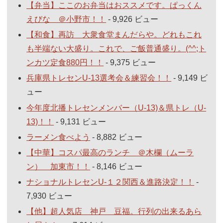
【弁当】ここのお弁当はおススメです。ぱっくん
えびな ＠小野市！！
- 9,926 ビュー
【和食】再訪 大衆食堂まんだらや。どれもこれ
も半端ない大盛り。これで、ご飯普通盛り。(^^;ト
ンカツ定食880円！！
- 9,375 ビュー
兵庫県トレセンU-13選考会＆練習会！！
- 9,149 ビ
ュー
今年度北播トレセンメンバー（U-13)＆県トレ（U-
13)！！
- 9,131 ビュー
ラーメン食べよう
- 8,882 ビュー
【中華】コスパ最高のランチ ＠木欄（ムーラ
ン） 加東市！！
- 8,146 ビュー
ナショナルトレセンU-１２関西＆進路決定！！
-
7,930 ビュー
【他】超人気店 神戸 豆福。行列の出来るあら