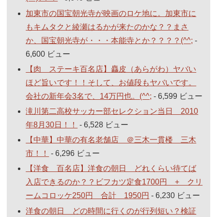
加東市の国宝朝光寺が映画のロケ地に。加東市に
もキムタクと綾瀬はるかが来たのかな？？まさ
か、国宝朝光寺が・・・本能寺とか？？？？(^^;
-
6,600 ビュー
【肉 ステーキ百名店】麤皮（あらがわ）ヤバい
ほど旨いです！！そして、お値段もヤバいです。
会社の新年会3名で、14万円也。(^^;
- 6,599 ビュー
滝川第二高校サッカー部セレクション当日 2010
年8月30日！！
- 6,528 ビュー
【中華】中華の有名老舗店 ＠三木一貫楼 三木
市！！
- 6,296 ビュー
【洋食 百名店】洋食の朝日 どれくらい待てば
入店できるのか？？ビフカツ定食1700円 + クリ
ームコロッケ250円 合計 1950円
- 6,230 ビュー
洋食の朝日 どの時間に行くのが行列短い？検証