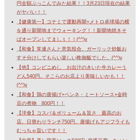
円全額ぶっこんでみた結果！！3月23日現在の結果
がヤバい！！
【健康第一】コナミで運動再開+メトロ卓球場の横
を通り新開地までウォーキング！！新開地焼きそ
ばオープンしてましｔ！！(^^)v
【和食】常連さんと意気投合。ガーリック炒飯お
すそ分けしてもらい楽しい晩御飯でした。(^^)v
【他】コンビニめし お出汁のきいた牛カレーう
どん540円。そこらのお店より美味しいかも！！
(^^)v
【和食】鶏の唐揚げ+ペンネ・ミートソース+金時
豆の煮物 800円！！
【洋食】コスパ＆ボリューム＆旨さ 最高のお
店。日替わりランチ750円。唐揚げもアジフライも
むっちゃ旨いです！！