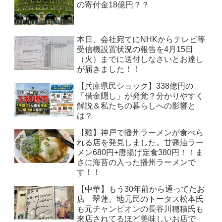
の寄付金18億円？？
本日、会社宛てにNHKからテレビ等
受信機設置状況の報告を4月15日
（火）までに送付しなさいとお達し
が届きました！！
【兵庫県民ショック】338億円の
「借金隠し」が発覚？分かりやすく
解説＆私たちの暮らしへの影響と
は？
【麺】神戸で播州ラーメンが食べら
れる店を発見しました。甘醤油ラー
メン680円+唐揚げ定食380円！！ま
さに海苔の入った播州ラーメンで
す！！
【中華】もう30年前から通ってたお
店 翠蓮。地元民のトータス松本氏
も元チャンピオンの長谷川穂積氏も
来店されてるほど美味しいお店で