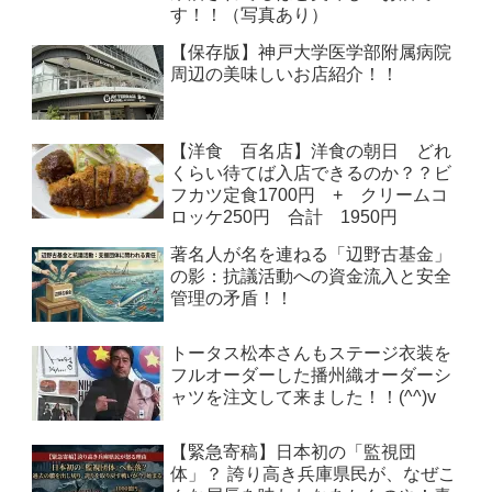
す！！（写真あり）
【保存版】神戸大学医学部附属病院
周辺の美味しいお店紹介！！
【洋食 百名店】洋食の朝日 どれ
くらい待てば入店できるのか？？ビ
フカツ定食1700円 + クリームコ
ロッケ250円 合計 1950円
著名人が名を連ねる「辺野古基金」
の影：抗議活動への資金流入と安全
管理の矛盾！！
トータス松本さんもステージ衣装を
フルオーダーした播州織オーダーシ
ャツを注文して来ました！！(^^)v
【緊急寄稿】日本初の「監視団
体」？ 誇り高き兵庫県民が、なぜこ