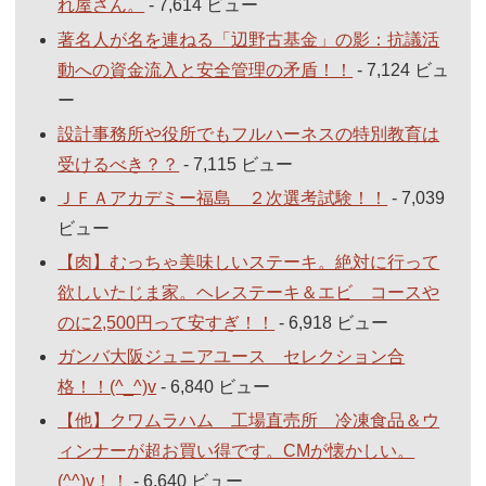
れ屋さん。
- 7,614 ビュー
著名人が名を連ねる「辺野古基金」の影：抗議活
動への資金流入と安全管理の矛盾！！
- 7,124 ビュ
ー
設計事務所や役所でもフルハーネスの特別教育は
受けるべき？？
- 7,115 ビュー
ＪＦＡアカデミー福島 ２次選考試験！！
- 7,039
ビュー
【肉】むっちゃ美味しいステーキ。絶対に行って
欲しいたじま家。ヘレステーキ＆エビ コースや
のに2,500円って安すぎ！！
- 6,918 ビュー
ガンバ大阪ジュニアユース セレクション合
格！！(^_^)v
- 6,840 ビュー
【他】クワムラハム 工場直売所 冷凍食品＆ウ
ィンナーが超お買い得です。CMが懐かしい。
(^^)v！！
- 6,640 ビュー