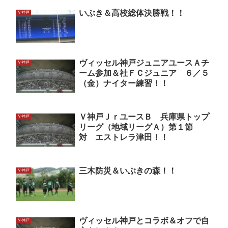
いぶき＆高校総体決勝戦！！
Ｖ神戸
ヴィッセル神戸ジュニアユースＡチ
Ｖ神戸
ーム参加＆社ＦＣジュニア ６／５
（金）ナイター練習！！
Ｖ神戸ＪｒユースＢ 兵庫県トップ
Ｖ神戸
リーグ（地域リーグＡ）第１節
対 エストレラ津田！！
三木防災＆いぶきの森！！
Ｖ神戸
ヴィッセル神戸とコラボ＆オフで自
Ｖ神戸