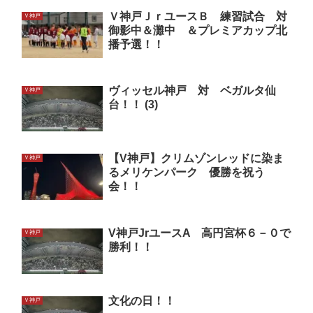
Ｖ神戸ＪｒユースＢ 練習試合 対
Ｖ神戸
御影中＆灘中 ＆プレミアカップ北
播予選！！
ヴィッセル神戸 対 ベガルタ仙
Ｖ神戸
台！！ (3)
【V神戸】クリムゾンレッドに染ま
Ｖ神戸
るメリケンパーク 優勝を祝う
会！！
V神戸JrユースA 高円宮杯６－０で
Ｖ神戸
勝利！！
文化の日！！
Ｖ神戸