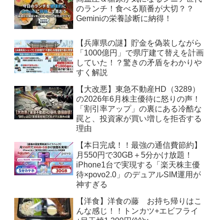
のランチ！食べる順番が大切？？
Geminiの栄養診断に納得！
【兵庫県の謎】貯金を偽装しながら
「1000億円」で県庁建て替えを計画
していた！？驚きの矛盾をわかりや
すく解説
【大改悪】東急不動産HD（3289）
の2026年6月株主優待に怒りの声！
「割引率アップ」の裏にある冷酷な
罠と、投資家が買い増しを拒否する
理由
【本日完成！！最強の通信費節約】
月550円で30GB＋5分かけ放題！
iPhone1台で実現する「楽天株主優
待×povo2.0」のデュアルSIM運用が
神すぎる
【洋食】洋食の藤 お持ち帰りはこ
んな感じ！！トンカツ+エビフライ