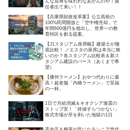
んな屈辱を味わわなあかんのや！責
任者出て来い！！
【兵庫県財政改革案】公立高校の
100%民間開放と「空中権売却」で
年間600億円を捻出し、世界一の教
育特区を創る提案。
【J1スタジアム座席幅】建築士が徹
底比較！ ノエスタの座席は本当に狭
いのか？各スタジアム比較表＆新ス
タジアム建設のパース（あくまで希
望）
【播州ラーメン】おやつ代わりに最
高！超老舗「内橋ラーメン」で至福
の一杯。
1日で月給消滅＆キオクシア激震の
ストップ安！「終値すらつかない」
株式市場が牙を剥いた地獄の1日
高血圧＆糖尿が気になるシニア世代