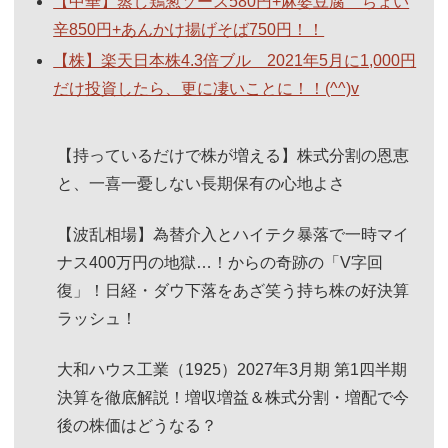
【中華】蒸し鶏葱ソース580円+麻婆豆腐 ちょい
辛850円+あんかけ揚げそば750円！！
【株】楽天日本株4.3倍ブル 2021年5月に1,000円
だけ投資したら、更に凄いことに！！(^^)v
【持っているだけで株が増える】株式分割の恩恵
と、一喜一憂しない長期保有の心地よさ
【波乱相場】為替介入とハイテク暴落で一時マイ
ナス400万円の地獄…！からの奇跡の「V字回
復」！日経・ダウ下落をあざ笑う持ち株の好決算
ラッシュ！
大和ハウス工業（1925）2027年3月期 第1四半期
決算を徹底解説！増収増益＆株式分割・増配で今
後の株価はどうなる？