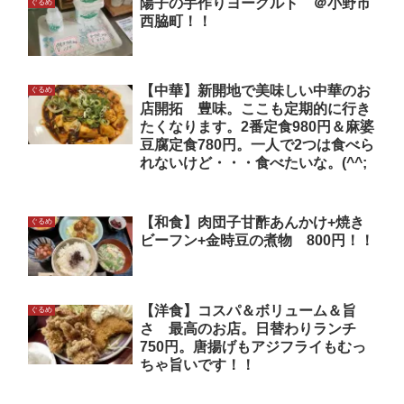
陽子の手作りヨーグルト ＠小野市
ぐるめ
西脇町！！
【中華】新開地で美味しい中華のお
ぐるめ
店開拓 豊味。ここも定期的に行き
たくなります。2番定食980円＆麻婆
豆腐定食780円。一人で2つは食べら
れないけど・・・食べたいな。(^^;
【和食】肉団子甘酢あんかけ+焼き
ぐるめ
ビーフン+金時豆の煮物 800円！！
【洋食】コスパ＆ボリューム＆旨
ぐるめ
さ 最高のお店。日替わりランチ
750円。唐揚げもアジフライもむっ
ちゃ旨いです！！