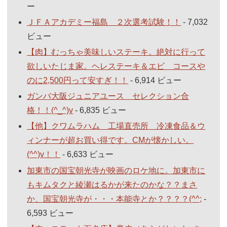
ー
ＪＦＡアカデミー福島 ２次選考試験！！
- 7,032
ビュー
【肉】むっちゃ美味しいステーキ。絶対に行って
欲しいたじま家。ヘレステーキ＆エビ コースや
のに2,500円って安すぎ！！
- 6,914 ビュー
ガンバ大阪ジュニアユース セレクション合
格！！(^_^)v
- 6,835 ビュー
【他】クワムラハム 工場直売所 冷凍食品＆ウ
ィンナーが超お買い得です。CMが懐かしい。
(^^)v！！
- 6,633 ビュー
加東市の国宝朝光寺が映画のロケ地に。加東市に
もキムタクと綾瀬はるかが来たのかな？？まさ
か、国宝朝光寺が・・・本能寺とか？？？？(^^;
-
6,593 ビュー