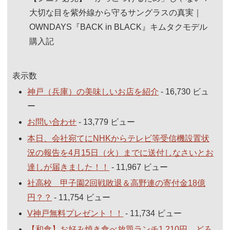
大切な目を紫外線から守るサングラスの真実｜
OWNDAYS『BACK in BLACK』キムタクモデル
購入記
表示数
神戸（兵庫）の美味しいお店を紹介
- 16,730 ビュ
ー
お問い合わせ
- 13,779 ビュー
本日、会社宛てにNHKからテレビ等受信機設置状
況の報告を4月15日（火）までに送付しなさいとお
達しが届きました！！
- 11,967 ビュー
社高校 甲子園2回戦敗退＆高野連の寄付金18億
円？？
- 11,754 ビュー
V神戸無料プレゼント！！
- 11,734 ビュー
【和食】お好み焼き食べ放題ランチ1,210円。どろ