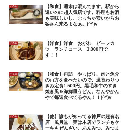
【和食】週末は混んでます。駅から
ぐるめ
遠いのに超人気店です。料理もお酒
も美味しいし、むっちゃ安いからお
客さん来るよなぁ。(^^)v
【洋食】洋食 おがわ ビーフカ
ぐるめ
ツ ランチコース 3,000円で
す！！
【和食】再訪 やっぱり、肉と魚介
ぐるめ
の両方を食べたいので、週替わりつ
きみ定食1,500円。黒毛和牛のすき
焼き風＆海鮮皿うどん。なんやかん
やで毎週食べてるやん！！(^^)v
【他】誰もが知ってる神戸の超有名
ぐるめ
店 風月堂 実は本店でランチもケ
ーキもぜんざい、あんみつ、みつま