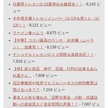
兵庫県トレセンU-13選考会＆練習会！！
- 9,142 ビ
ュー
今年度北播トレセンメンバー（U-13)＆県トレ（U-
13)！！
- 9,121 ビュー
ラーメン食べよう
- 8,875 ビュー
【中華】コスパ最高のランチ ＠木欄（ムーラ
ン） 加東市！！
- 8,139 ビュー
ナショナルトレセンU-１２関西＆進路決定！！
-
7,918 ビュー
【他】超人気店 神戸 豆福。行列の出来るあら
れ屋さん。
- 7,606 ビュー
設計事務所や役所でもフルハーネスの特別教育は
受けるべき？？
- 7,104 ビュー
著名人が名を連ねる「辺野古基金」の影：抗議活
動への資金流入と安全管理の矛盾！！
- 7,087 ビュ