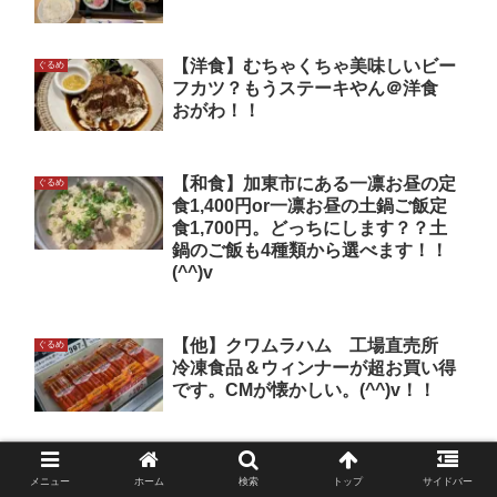
【洋食】むちゃくちゃ美味しいビー
ぐるめ
フカツ？もうステーキやん＠洋食
おがわ！！
【和食】加東市にある一凛お昼の定
ぐるめ
食1,400円or一凛お昼の土鍋ご飯定
食1,700円。どっちにします？？土
鍋のご飯も4種類から選べます！！
(^^)v
【他】クワムラハム 工場直売所
ぐるめ
冷凍食品＆ウィンナーが超お買い得
です。CMが懐かしい。(^^)v！！
【肉】再訪 妓おん。850円でこの
ぐるめ
メニュー
ホーム
検索
トップ
サイドバー
焼肉定食。三宮ではあり得ないで