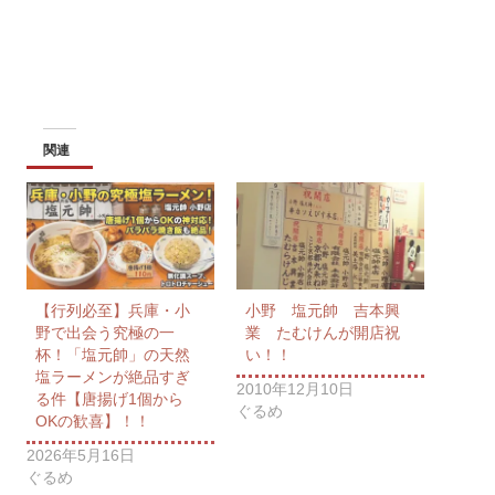
関連
【行列必至】兵庫・小
小野 塩元帥 吉本興
野で出会う究極の一
業 たむけんが開店祝
杯！「塩元帥」の天然
い！！
塩ラーメンが絶品すぎ
2010年12月10日
る件【唐揚げ1個から
ぐるめ
OKの歓喜】！！
2026年5月16日
ぐるめ