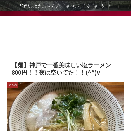
50代もあと少し。のんびり、ゆったり、生きてゆこう！！
【麺】神戸で一番美味しい塩ラーメン
800円！！夜は空いてた！！(^^)v
ぐるめ