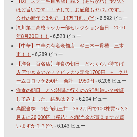
【肉 ステーキ百名店】麤皮（あらがわ）ヤバい
ほど旨いです！！そして、お値段もヤバいです。
会社の新年会3名で、14万円也。(^^;
- 6,592 ビュー
滝川第二高校サッカー部セレクション当日 2010
年8月30日！！
- 6,523 ビュー
【中華】中華の有名老舗店 ＠三木一貫楼 三木
市！！
- 6,289 ビュー
【洋食 百名店】洋食の朝日 どれくらい待てば
入店できるのか？？ビフカツ定食1700円 + クリ
ームコロッケ250円 合計 1950円
- 6,206 ビュー
洋食の朝日 どの時間に行くのが行列短い？検証
してみました。結果は？？
- 6,204 ビュー
高配当株 1位商船三井 36.2万円で100株買うと3
月末に26,000円（税込）の配当金が貰えますが買
いますか？？(^^;
- 6,143 ビュー