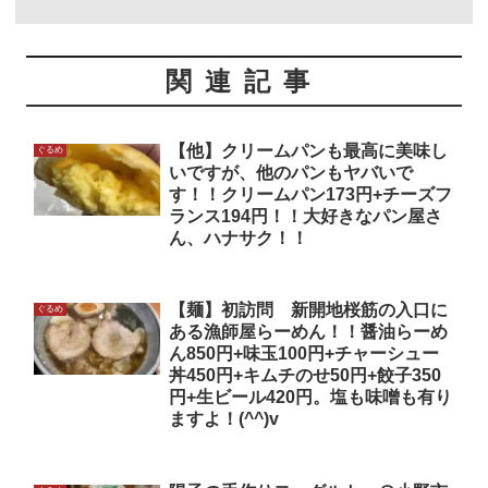
関連記事
【他】クリームパンも最高に美味し
ぐるめ
いですが、他のパンもヤバいで
す！！クリームパン173円+チーズフ
ランス194円！！大好きなパン屋さ
ん、ハナサク！！
【麺】初訪問 新開地桜筋の入口に
ぐるめ
ある漁師屋らーめん！！醤油らーめ
ん850円+味玉100円+チャーシュー
丼450円+キムチのせ50円+餃子350
円+生ビール420円。塩も味噌も有り
ますよ！(^^)v