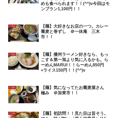
めも食べられます！！(^^)v今回はモ
ンブラン1,100円！！
【麺】大好きなお店の一つ。カレー
ぐるめ
蕎麦と巻ずし ＠一休庵 三木
市！！
【麺】播州ラーメン好きなら、もっ
ぐるめ
こす＆第一旭より気に入るかも。ら
ーめんMARUI！！らーめん850円
+ライス150円！！(^^)v
【麺】気になってたお蕎麦屋さん
ぐるめ
極み ＠加東市！！
【麺】初訪問！！見た目は旨そう。
ぐるめ