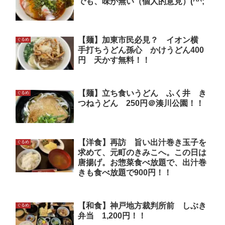
でも、味が無い（個人的意見）(^^;
【麺】加東市民必見？ イオン横
ぐるめ
手打ちうどん孫心 かけうどん400
円 天かす無料！！
【麺】立ち食いうどん ふく井 き
ぐるめ
つねうどん 250円＠湊川公園！！
【洋食】再訪 旨い出汁巻き玉子を
ぐるめ
求めて、元町のきみこへ。この日は
唐揚げ。お惣菜食べ放題で、出汁巻
きも食べ放題で900円！！
【和食】神戸地方裁判所前 しぶき
ぐるめ
弁当 1,200円！！