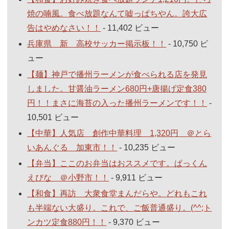
焼の喃風。食べ放題なんて嘘っぱちやん。誇大広
告はやめなさい！！
- 11,402 ビュー
兵庫県 新 高校サッカー掲示板！！
- 10,750 ビ
ュー
【麺】神戸で播州ラーメンが食べられる店を発見
しました。甘醤油ラーメン680円+唐揚げ定食380
円！！まさに海苔の入った播州ラーメンです！！
-
10,501 ビュー
【中華】人気店 創作中華料理 1,320円 ＠とら
いあんぐる 加東市！！
- 10,235 ビュー
【弁当】ここのお弁当はおススメです。ぱっくん
えびな ＠小野市！！
- 9,911 ビュー
【和食】再訪 大衆食堂まんだらや。どれもこれ
も半端ない大盛り。これで、ご飯普通盛り。(^^;ト
ンカツ定食880円！！
- 9,370 ビュー