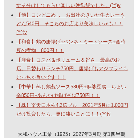
すそ分けしてもらい楽しい晩御飯でした。(^^)v
【他】コンビニめし お出汁のきいた牛カレーう
どん540円。そこらのお店より美味しいかも！！
(^^)v
【和食】鶏の唐揚げ+ペンネ・ミートソース+金時
豆の煮物 800円！！
【洋食】コスパ＆ボリューム＆旨さ 最高のお
店。日替わりランチ750円。唐揚げもアジフライも
むっちゃ旨いです！！
【中華】蒸し鶏葱ソース580円+麻婆豆腐 ちょい
辛850円+あんかけ揚げそば750円！！
【株】楽天日本株4.3倍ブル 2021年5月に1,000円
だけ投資したら、更に凄いことに！！(^^)v
大和ハウス工業（1925）2027年3月期 第1四半期