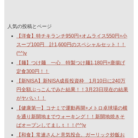
人気の投稿とページ
【洋食】特チキランチ950円+オムライス550円+小
スープ100円 計1,600円のスペシャルセット！！
(^^)v
【麺】つけ麺 一心 特製つけ麺1,180円+唐揚げ
定食300円！！
【新NISA】新NISA成長投資枠 1月10日に240万
円全額ぶっこんでみた結果！！3月23日現在の結果
がヤバい！！
【健康第一】コナミで運動再開+メトロ卓球場の横
を通り新開地までウォーキング！！新開地焼きそ
ばオープンしてましｔ！！(^^)v
【和食】常連さんと意気投合。ガーリック炒飯お