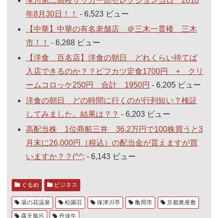
滝川第二高校サッカー部セレクション当日 2010
年8月30日！！
- 6,523 ビュー
【中華】中華の有名老舗店 ＠三木一貫楼 三木
市！！
- 6,288 ビュー
【洋食 百名店】洋食の朝日 どれくらい待てば
入店できるのか？？ビフカツ定食1700円 + クリ
ームコロッケ250円 合計 1950円
- 6,205 ビュー
洋食の朝日 どの時間に行くのが行列短い？検証
してみました。結果は？？
- 6,203 ビュー
高配当株 1位商船三井 36.2万円で100株買うと3
月末に26,000円（税込）の配当金が貰えますが買
いますか？？(^^;
- 6,143 ビュー
ぐるめ
ビジネス
湯の花温泉
松園荘
保津川亭
亀岡市
京都奥座敷
露天風呂
丹波牛