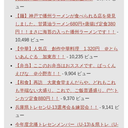
ュー
【麺】神戸で播州ラーメンが食べられる店を発見
しました。甘醤油ラーメン680円+唐揚げ定食380
円！！まさに海苔の入った播州ラーメンです！！
-
10,498 ビュー
【中華】人気店 創作中華料理 1,320円 ＠とら
いあんぐる 加東市！！
- 10,235 ビュー
【弁当】ここのお弁当はおススメです。ぱっくん
えびな ＠小野市！！
- 9,904 ビュー
【和食】再訪 大衆食堂まんだらや。どれもこれ
も半端ない大盛り。これで、ご飯普通盛り。(^^;ト
ンカツ定食880円！！
- 9,370 ビュー
兵庫県トレセンU-13選考会＆練習会！！
- 9,141 ビ
ュー
今年度北播トレセンメンバー（U-13)＆県トレ（U-