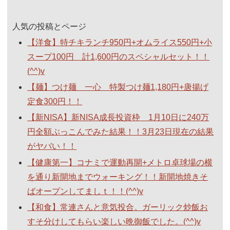
人気の投稿とページ
【洋食】特チキランチ950円+オムライス550円+小
スープ100円 計1,600円のスペシャルセット！！
(^^)v
【麺】つけ麺 一心 特製つけ麺1,180円+唐揚げ
定食300円！！
【新NISA】新NISA成長投資枠 1月10日に240万
円全額ぶっこんでみた結果！！3月23日現在の結果
がヤバい！！
【健康第一】コナミで運動再開+メトロ卓球場の横
を通り新開地までウォーキング！！新開地焼きそ
ばオープンしてましｔ！！(^^)v
【和食】常連さんと意気投合。ガーリック炒飯お
すそ分けしてもらい楽しい晩御飯でした。(^^)v