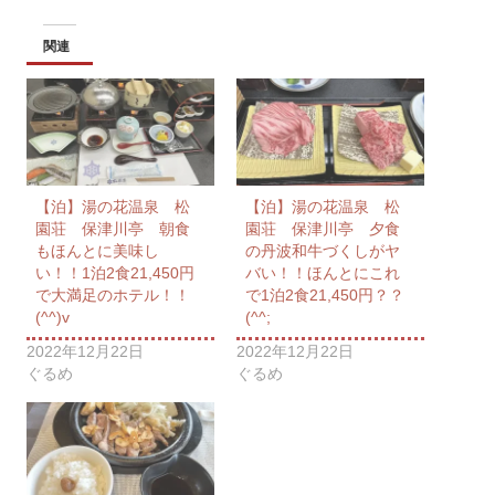
関連
【泊】湯の花温泉 松
【泊】湯の花温泉 松
園荘 保津川亭 朝食
園荘 保津川亭 夕食
もほんとに美味し
の丹波和牛づくしがヤ
い！！1泊2食21,450円
バい！！ほんとにこれ
で大満足のホテル！！
で1泊2食21,450円？？
(^^)v
(^^;
2022年12月22日
2022年12月22日
ぐるめ
ぐるめ