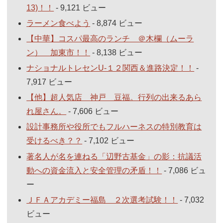
13)！！
- 9,121 ビュー
ラーメン食べよう
- 8,874 ビュー
【中華】コスパ最高のランチ ＠木欄（ムーラ
ン） 加東市！！
- 8,138 ビュー
ナショナルトレセンU-１２関西＆進路決定！！
-
7,917 ビュー
【他】超人気店 神戸 豆福。行列の出来るあら
れ屋さん。
- 7,606 ビュー
設計事務所や役所でもフルハーネスの特別教育は
受けるべき？？
- 7,102 ビュー
著名人が名を連ねる「辺野古基金」の影：抗議活
動への資金流入と安全管理の矛盾！！
- 7,086 ビュ
ー
ＪＦＡアカデミー福島 ２次選考試験！！
- 7,032
ビュー