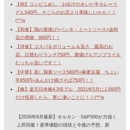
【他】コンビニめし お出汁のきいた牛カレーう
どん540円。そこらのお店より美味しいかも！！
(^^)v
【和食】鶏の唐揚げ+ペンネ・ミートソース+金時
豆の煮物 800円！！
【洋食】コスパ＆ボリューム＆旨さ 最高のお
店。日替わりランチ750円。唐揚げもアジフライも
むっちゃ旨いです！！
【中華】蒸し鶏葱ソース580円+麻婆豆腐 ちょい
辛850円+あんかけ揚げそば750円！！
【株】楽天日本株4.3倍ブル 2021年5月に1,000円
だけ投資したら、更に凄いことに！！(^^)v
【2026年8月最新】オルカン・S&P500が力強く
上昇回復！基準価額の現状と今後の予想、新