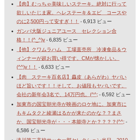
【肉】むっちゃ美味しいステーキ。絶対に行って
欲しいたじま家。ヘレステーキ＆エビ コースや
のに2,500円って安すぎ！！
- 6,913 ビュー
ガンバ大阪ジュニアユース セレクション合
格！！(^_^)v
- 6,835 ビュー
【他】クワムラハム 工場直売所 冷凍食品＆ウ
ィンナーが超お買い得です。CMが懐かしい。
(^^)v！！
- 6,633 ビュー
【肉 ステーキ百名店】麤皮（あらがわ）ヤバい
ほど旨いです！！そして、お値段もヤバいです。
会社の新年会3名で、14万円也。(^^;
- 6,592 ビュー
加東市の国宝朝光寺が映画のロケ地に。加東市に
もキムタクと綾瀬はるかが来たのかな？？まさ
か、国宝朝光寺が・・・本能寺とか？？？？(^^;
-
6,586 ビュー