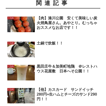
関連記事
【肉】湊川公園 安くて美味しい炭
ぐるめ
火焼鳥屋さん。あやとり。むっちゃ
おススメなお店です！！
土鍋で炊飯！！
ぐるめ
黒田庄牛＆加美町地鶏 ＠レストハ
ぐるめ
ウス花屋敷 日本へそ公園！！
【他】カスカード サンドイッチ
ぐるめ
280円+生ハムとチーズのサンド290
円！！