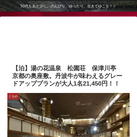
50代もあと少し。のんびり、ゆったり、生きてゆこう！！
【泊】湯の花温泉 松園荘 保津川亭
京都の奥座敷。丹波牛が味わえるグレー
ドアッププランが大人1名21,450円！！
ぐるめ