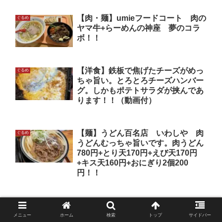
【肉・麺】umieフードコート 肉の
ぐるめ
ヤマ牛+らーめんの神座 夢のコラ
ボ！！
【洋食】鉄板で焦げたチーズがめっ
ぐるめ
ちゃ旨い。とろとろチーズハンバー
グ。しかもポテトサラダが挟んであ
ります！！（動画付）
【麺】うどん百名店 いわしや 肉
ぐるめ
うどんむっちゃ旨いです。肉うどん
780円+とり天170円+えび天170円
+キス天160円+おにぎり2個200
円！！
黄金に輝く「あっさり×圧倒的旨
ぐるめ
味」の極上スープ らーめん
メニュー
ホーム
検索
トップ
サイドバー