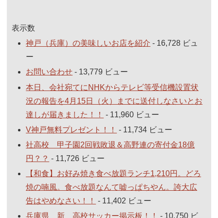
表示数
神戸（兵庫）の美味しいお店を紹介
- 16,728 ビュ
ー
お問い合わせ
- 13,779 ビュー
本日、会社宛てにNHKからテレビ等受信機設置状
況の報告を4月15日（火）までに送付しなさいとお
達しが届きました！！
- 11,960 ビュー
V神戸無料プレゼント！！
- 11,734 ビュー
社高校 甲子園2回戦敗退＆高野連の寄付金18億
円？？
- 11,726 ビュー
【和食】お好み焼き食べ放題ランチ1,210円。どろ
焼の喃風。食べ放題なんて嘘っぱちやん。誇大広
告はやめなさい！！
- 11,402 ビュー
兵庫県 新 高校サッカー掲示板！！
- 10,750 ビ