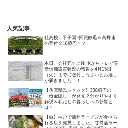
人気記事
社高校 甲子園2回戦敗退＆高野連
の寄付金18億円？？
本日、会社宛てにNHKからテレビ等
受信機設置状況の報告を4月15日
（火）までに送付しなさいとお達し
が届きました！！
【兵庫県民ショック】338億円の
「借金隠し」が発覚？分かりやすく
解説＆私たちの暮らしへの影響と
は？
【麺】神戸で播州ラーメンが食べら
れる店を発見しました。甘醤油ラー