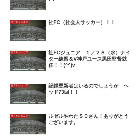
社FC（社会人サッカー）！！
社ＦＣジュニア
社FCジュニア １／２８（水）ナイ
社ＦＣジュニア
ター練習＆V神戸ユース黒田監督就
任！！(^^)v
記録更新者はいるのでしょうか ヘ
社ＦＣジュニア
ッド73回！！
ルゼルやわたＳＣさん！ありがとう
社ＦＣジュニア
ございます。