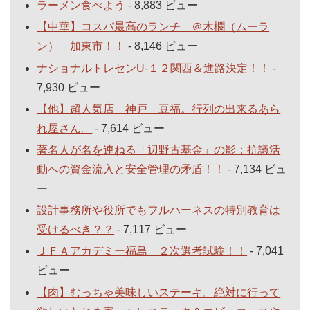
ラーメン食べよう
- 8,883 ビュー
【中華】コスパ最高のランチ ＠木欄（ムーラ
ン） 加東市！！
- 8,146 ビュー
ナショナルトレセンU-１２関西＆進路決定！！
-
7,930 ビュー
【他】超人気店 神戸 豆福。行列の出来るあら
れ屋さん。
- 7,614 ビュー
著名人が名を連ねる「辺野古基金」の影：抗議活
動への資金流入と安全管理の矛盾！！
- 7,134 ビュ
ー
設計事務所や役所でもフルハーネスの特別教育は
受けるべき？？
- 7,117 ビュー
ＪＦＡアカデミー福島 ２次選考試験！！
- 7,041
ビュー
【肉】むっちゃ美味しいステーキ。絶対に行って