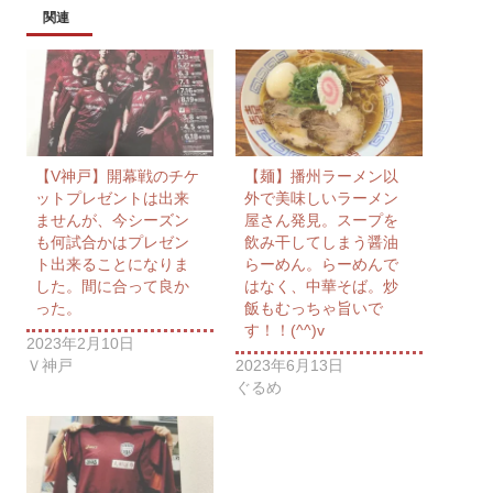
関連
【V神戸】開幕戦のチケ
【麺】播州ラーメン以
ットプレゼントは出来
外で美味しいラーメン
ませんが、今シーズン
屋さん発見。スープを
も何試合かはプレゼン
飲み干してしまう醤油
ト出来ることになりま
らーめん。らーめんで
した。間に合って良か
はなく、中華そば。炒
った。
飯もむっちゃ旨いで
す！！(^^)v
2023年2月10日
Ｖ神戸
2023年6月13日
ぐるめ