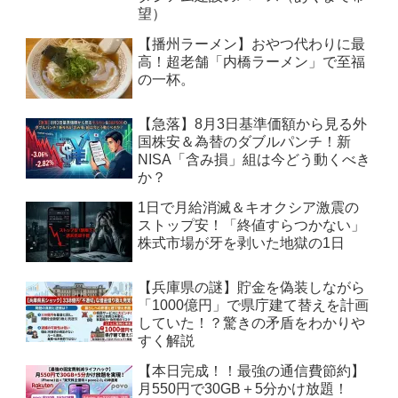
望）
【播州ラーメン】おやつ代わりに最
高！超老舗「内橋ラーメン」で至福
の一杯。
【急落】8月3日基準価額から見る外
国株安＆為替のダブルパンチ！新
NISA「含み損」組は今どう動くべき
か？
1日で月給消滅＆キオクシア激震の
ストップ安！「終値すらつかない」
株式市場が牙を剥いた地獄の1日
【兵庫県の謎】貯金を偽装しながら
「1000億円」で県庁建て替えを計画
していた！？驚きの矛盾をわかりや
すく解説
【本日完成！！最強の通信費節約】
月550円で30GB＋5分かけ放題！