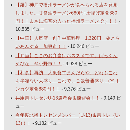
【麺】神戸で播州ラーメンが食べられる店を発見
しました。甘醤油ラーメン680円+唐揚げ定食380
円！！まさに海苔の入った播州ラーメンです！！
-
10,535 ビュー
【中華】人気店 創作中華料理 1,320円 ＠とら
いあんぐる 加東市！！
- 10,246 ビュー
【弁当】ここのお弁当はおススメです。ぱっくん
えびな ＠小野市！！
- 9,928 ビュー
【和食】再訪 大衆食堂まんだらや。どれもこれ
も半端ない大盛り。これで、ご飯普通盛り。(^^;ト
ンカツ定食880円！！
- 9,376 ビュー
兵庫県トレセンU-13選考会＆練習会！！
- 9,149 ビ
ュー
今年度北播トレセンメンバー（U-13)＆県トレ（U-
13)！！
- 9,132 ビュー