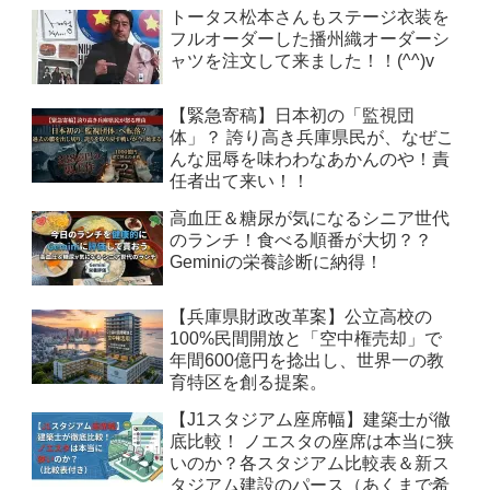
トータス松本さんもステージ衣装を
フルオーダーした播州織オーダーシ
ャツを注文して来ました！！(^^)v
【緊急寄稿】日本初の「監視団
体」？ 誇り高き兵庫県民が、なぜこ
んな屈辱を味わわなあかんのや！責
任者出て来い！！
高血圧＆糖尿が気になるシニア世代
のランチ！食べる順番が大切？？
Geminiの栄養診断に納得！
【兵庫県財政改革案】公立高校の
100%民間開放と「空中権売却」で
年間600億円を捻出し、世界一の教
育特区を創る提案。
【J1スタジアム座席幅】建築士が徹
底比較！ ノエスタの座席は本当に狭
いのか？各スタジアム比較表＆新ス
タジアム建設のパース（あくまで希