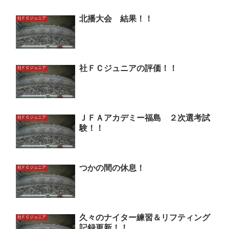
北播大会 結果！！
社ＦＣジュニア
社ＦＣジュニアの評価！！
社ＦＣジュニア
ＪＦＡアカデミー福島 ２次選考試
社ＦＣジュニア
験！！
つかの間の休息！
社ＦＣジュニア
久々のナイター練習＆リフティング
社ＦＣジュニア
記録更新！！