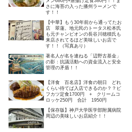
メン680円+唐揚げ定食380円！！ま
さに海苔の入った播州ラーメンで
す！！
【中華】もう30年前から通ってたお
店 翠蓮。地元民のトータス松本氏
も元チャンピオンの長谷川穂積氏も
来店されてるほど美味しいお店で
す！！（写真あり）
著名人が名を連ねる「辺野古基金」
の影：抗議活動への資金流入と安全
管理の矛盾！！
【洋食 百名店】洋食の朝日 どれ
くらい待てば入店できるのか？？ビ
フカツ定食1700円 + クリームコ
ロッケ250円 合計 1950円
【保存版】神戸大学医学部附属病院
周辺の美味しいお店紹介！！