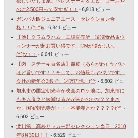
欲しいたじま家。ヘレステーキ＆エビ コースや
のに2,500円って安すぎ！！
- 6,918 ビュー
ガンバ大阪ジュニアユース セレクション合
格！！(^_^)v
- 6,841 ビュー
【他】クワムラハム 工場直売所 冷凍食品＆ウ
ィンナーが超お買い得です。CMが懐かしい。
(^^)v！！
- 6,641 ビュー
【肉 ステーキ百名店】麤皮（あらがわ）ヤバい
ほど旨いです！！そして、お値段もヤバいです。
会社の新年会3名で、14万円也。(^^;
- 6,602 ビュー
加東市の国宝朝光寺が映画のロケ地に。加東市に
もキムタクと綾瀬はるかが来たのかな？？まさ
か、国宝朝光寺が・・・本能寺とか？？？？(^^;
-
6,602 ビュー
滝川第二高校サッカー部セレクション当日 2010
年8月30日！！
- 6,529 ビュー