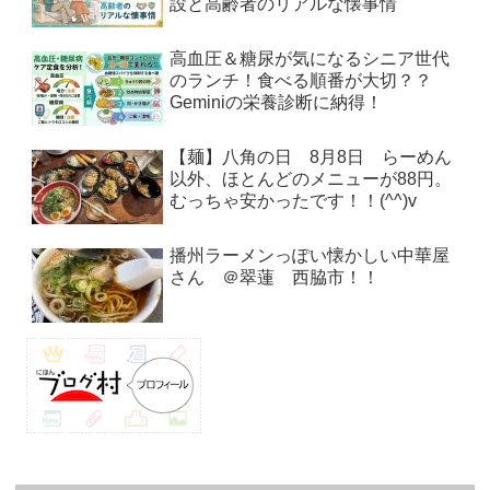
設と高齢者のリアルな懐事情
高血圧＆糖尿が気になるシニア世代
のランチ！食べる順番が大切？？
Geminiの栄養診断に納得！
【麺】八角の日 8月8日 らーめん
以外、ほとんどのメニューが88円。
むっちゃ安かったです！！(^^)v
播州ラーメンっぽい懐かしい中華屋
さん ＠翠蓮 西脇市！！