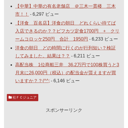
【中華】中華の有名老舗店 ＠三木一貫楼 三木
市！！
- 6,297 ビュー
【洋食 百名店】洋食の朝日 どれくらい待てば
入店できるのか？？ビフカツ定食1700円 + クリ
ームコロッケ250円 合計 1950円
- 6,233 ビュー
洋食の朝日 どの時間に行くのが行列短い？検証
してみました。結果は？？
- 6,211 ビュー
高配当株 1位商船三井 36.2万円で100株買うと3
月末に26,000円（税込）の配当金が貰えますが買
いますか？？(^^;
- 6,146 ビュー
社ＦＣジュニア
スポンサーリンク