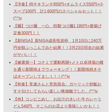
【洋食】特チキランチ950円+オムライス550円+小
スープ100円 計1,600円のスペシャルセット！！
(^^)v
【麺】つけ麺 一心 特製つけ麺1,180円+唐揚げ
定食300円！！
【新NISA】新NISA成長投資枠 1月10日に240万
円全額ぶっこんでみた結果！！3月23日現在の結果
がヤバい！！
【健康第一】コナミで運動再開+メトロ卓球場の横
を通り新開地までウォーキング！！新開地焼きそ
ばオープンしてましｔ！！(^^)v
【和食】常連さんと意気投合。ガーリック炒飯お
すそ分けしてもらい楽しい晩御飯でした。(^^)v
【他】コンビニめし お出汁のきいた牛カレーう
どん540円。そこらのお店より美味しいかも！！