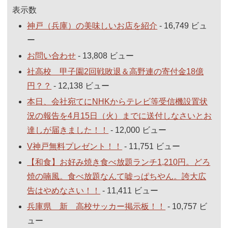
表示数
神戸（兵庫）の美味しいお店を紹介
- 16,749 ビュ
ー
お問い合わせ
- 13,808 ビュー
社高校 甲子園2回戦敗退＆高野連の寄付金18億
円？？
- 12,138 ビュー
本日、会社宛てにNHKからテレビ等受信機設置状
況の報告を4月15日（火）までに送付しなさいとお
達しが届きました！！
- 12,000 ビュー
V神戸無料プレゼント！！
- 11,751 ビュー
【和食】お好み焼き食べ放題ランチ1,210円。どろ
焼の喃風。食べ放題なんて嘘っぱちやん。誇大広
告はやめなさい！！
- 11,411 ビュー
兵庫県 新 高校サッカー掲示板！！
- 10,757 ビ
ュー