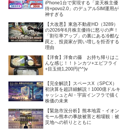
iPhone1台で実現する「楽天株主優
待×povo2.0」のデュアルSIM運用が
神すぎる
【大改悪】東急不動産HD（3289）
の2026年6月株主優待に怒りの声！
「割引率アップ」の裏にある冷酷な
罠と、投資家が買い増しを拒否する
理由
【洋食】洋食の藤 お持ち帰りはこ
んな感じ！！トンカツ+エビフライ
+目玉焼1,200円(^^)v
【完全解読】スペースX（SPCX）
初決算を超詳細解説！1000億ドルキ
ャッシュとAI・宇宙インフラで描く
株価の未来
【緊急市況分析】熊本地震・イオン
モール熊本の事故被害と相場観：被
災地への祈りとともに