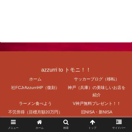
azzurri to トモニ！！
ホーム
サッカーブログ（移転）
社FCJrAzzurriHP（復刻）
神戸（兵庫）の美味しいお店を
紹介
ラーメン食べよう
V神戸無料プレゼント！！
不労所得（目標月額20万円）
旧NISA・新NISA
お問い合わせ
メニュー
ホーム
検索
トップ
サイドバー
© 2021 azzurri to トモニ！！.