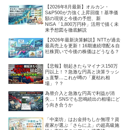
【2026年8月最新】オルカン・
S&P500が力強く上昇回復！基準価
額の現状と今後の予想、新
NISA「1,800万円枠」活用で描く未
来予想図を徹底解説
【2026年最新決算解説】NTTが過去
最高売上を更新！16期連続増配＆自
社株買いで今後の株価はどうなる？
【悲報】朝起きたらマイナス150万
円以上！？急激な円高と決算ラッシ
ュ直撃…これが噂の「夏枯れ相
場」？？
為替介入と急激な円高で利益が消
失…！SNSでも悲鳴続出の相場にど
う向き合うか
「中楽坊」はお金持ちしか無理？資
産家が選ぶ「さらに上」の超高級施