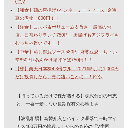
(^^)v
【和食】鶏の唐揚げ+ペンネ・ミートソース+金時
豆の煮物 800円！！
【洋食】コスパ＆ボリューム＆旨さ 最高のお
店。日替わりランチ750円。唐揚げもアジフライも
むっちゃ旨いです！！
【中華】蒸し鶏葱ソース580円+麻婆豆腐 ちょい
辛850円+あんかけ揚げそば750円！！
【株】楽天日本株4.3倍ブル 2021年5月に1,000円
だけ投資したら、更に凄いことに！！(^^)v
【持っているだけで株が増える】株式分割の恩恵
と、一喜一憂しない長期保有の心地よさ
【波乱相場】為替介入とハイテク暴落で一時マイ
ナス400万円の地獄…！からの奇跡の「V字回