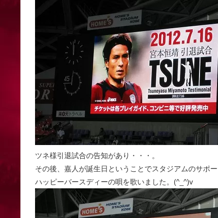
ツネ様引退試合の告知があり・・・。
その後、嘉人が誕生日ということでスタジアムのサポー
ハッピーバースディーの唄を歌いました。(^_^)v