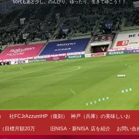
50代もあと少し。のんびり、ゆったり、生きてゆこう！！
）
社FCJrAzzurriHP（復刻）
神戸（兵庫）の美味しいお
（目標月額20万
旧NISA・新NISA
店を紹介
お問い合