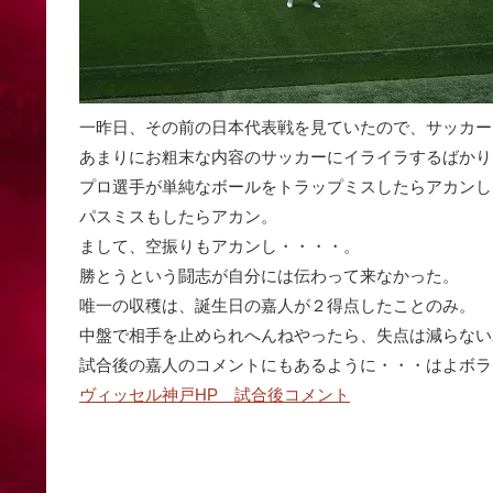
一昨日、その前の日本代表戦を見ていたので、サッカーを見
あまりにお粗末な内容のサッカーにイライラするばかり
プロ選手が単純なボールをトラップミスしたらアカンし
パスミスもしたらアカン。
まして、空振りもアカンし・・・・。
勝とうという闘志が自分には伝わって来なかった。
唯一の収穫は、誕生日の嘉人が２得点したことのみ。
中盤で相手を止められへんねやったら、失点は減らないわ。(
試合後の嘉人のコメントにもあるように・・・はよボラ
ヴィッセル神戸HP 試合後コメント