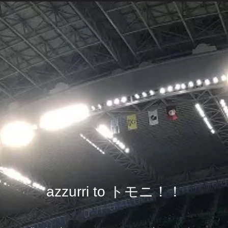
azzurri to トモニ！！