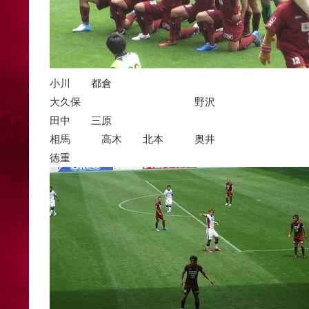
小川 都倉
大久保 野沢
田中 三原
相馬 高木 北本 奥井
徳重