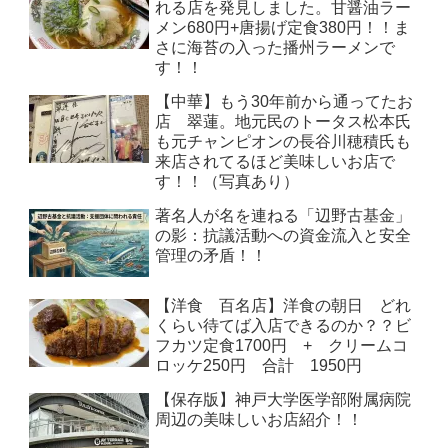
れる店を発見しました。甘醤油ラー
メン680円+唐揚げ定食380円！！ま
さに海苔の入った播州ラーメンで
す！！
【中華】もう30年前から通ってたお
店 翠蓮。地元民のトータス松本氏
も元チャンピオンの長谷川穂積氏も
来店されてるほど美味しいお店で
す！！（写真あり）
著名人が名を連ねる「辺野古基金」
の影：抗議活動への資金流入と安全
管理の矛盾！！
【洋食 百名店】洋食の朝日 どれ
くらい待てば入店できるのか？？ビ
フカツ定食1700円 + クリームコ
ロッケ250円 合計 1950円
【保存版】神戸大学医学部附属病院
周辺の美味しいお店紹介！！