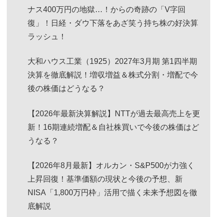
ナス400万円の地獄…！からの奇跡の「V字回
復」！日経・ダウ下落をあざ笑う持ち株の好決算
ラッシュ！
大和ハウス工業（1925）2027年3月期 第1四半期
決算を徹底解説！増収増益＆株式分割・増配で今
後の株価はどうなる？
【2026年最新決算解説】NTTが過去最高売上を更
新！16期連続増配＆自社株買いで今後の株価はど
うなる？
【2026年8月最新】オルカン・S&P500が力強く
上昇回復！基準価額の現状と今後の予想、新
NISA「1,800万円枠」活用で描く未来予想図を徹
底解説