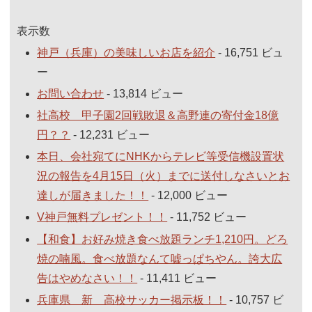
表示数
神戸（兵庫）の美味しいお店を紹介
- 16,751 ビュ
ー
お問い合わせ
- 13,814 ビュー
社高校 甲子園2回戦敗退＆高野連の寄付金18億
円？？
- 12,231 ビュー
本日、会社宛てにNHKからテレビ等受信機設置状
況の報告を4月15日（火）までに送付しなさいとお
達しが届きました！！
- 12,000 ビュー
V神戸無料プレゼント！！
- 11,752 ビュー
【和食】お好み焼き食べ放題ランチ1,210円。どろ
焼の喃風。食べ放題なんて嘘っぱちやん。誇大広
告はやめなさい！！
- 11,411 ビュー
兵庫県 新 高校サッカー掲示板！！
- 10,757 ビ