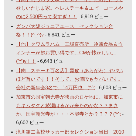
欲しいたじま家。ヘレステーキ＆エビ コースや
のに2,500円って安すぎ！！
- 6,919 ビュー
ガンバ大阪ジュニアユース セレクション合
格！！(^_^)v
- 6,841 ビュー
【他】クワムラハム 工場直売所 冷凍食品＆ウ
ィンナーが超お買い得です。CMが懐かしい。
(^^)v！！
- 6,643 ビュー
【肉 ステーキ百名店】麤皮（あらがわ）ヤバい
ほど旨いです！！そして、お値段もヤバいです。
会社の新年会3名で、14万円也。(^^;
- 6,603 ビュー
加東市の国宝朝光寺が映画のロケ地に。加東市に
もキムタクと綾瀬はるかが来たのかな？？まさ
か、国宝朝光寺が・・・本能寺とか？？？？(^^;
-
6,602 ビュー
滝川第二高校サッカー部セレクション当日 2010