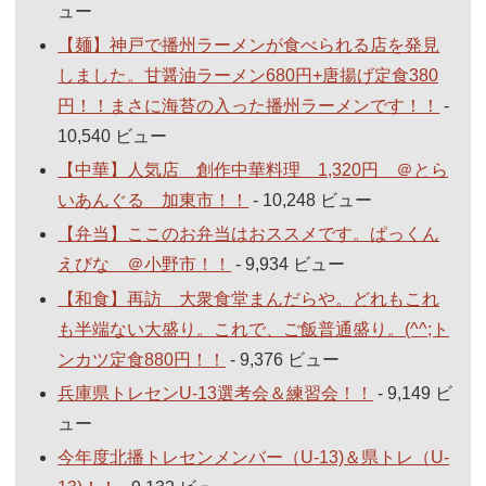
ュー
【麺】神戸で播州ラーメンが食べられる店を発見
しました。甘醤油ラーメン680円+唐揚げ定食380
円！！まさに海苔の入った播州ラーメンです！！
-
10,540 ビュー
【中華】人気店 創作中華料理 1,320円 ＠とら
いあんぐる 加東市！！
- 10,248 ビュー
【弁当】ここのお弁当はおススメです。ぱっくん
えびな ＠小野市！！
- 9,934 ビュー
【和食】再訪 大衆食堂まんだらや。どれもこれ
も半端ない大盛り。これで、ご飯普通盛り。(^^;ト
ンカツ定食880円！！
- 9,376 ビュー
兵庫県トレセンU-13選考会＆練習会！！
- 9,149 ビ
ュー
今年度北播トレセンメンバー（U-13)＆県トレ（U-