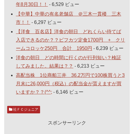
年8月30日！！
- 6,529 ビュー
【中華】中華の有名老舗店 ＠三木一貫楼 三木
市！！
- 6,297 ビュー
【洋食 百名店】洋食の朝日 どれくらい待てば
入店できるのか？？ビフカツ定食1700円 + クリ
ームコロッケ250円 合計 1950円
- 6,239 ビュー
洋食の朝日 どの時間に行くのが行列短い？検証
してみました。結果は？？
- 6,213 ビュー
高配当株 1位商船三井 36.2万円で100株買うと3
月末に26,000円（税込）の配当金が貰えますが買
いますか？？(^^;
- 6,146 ビュー
社ＦＣジュニア
スポンサーリンク