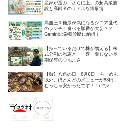
産家が選ぶ「さらに上」の超高級施
設と高齢者のリアルな懐事情
高血圧＆糖尿が気になるシニア世代
のランチ！食べる順番が大切？？
Geminiの栄養診断に納得！
【持っているだけで株が増える】株
式分割の恩恵と、一喜一憂しない長
期保有の心地よさ
【麺】八角の日 8月8日 らーめん
以外、ほとんどのメニューが88円。
むっちゃ安かったです！！(^^)v