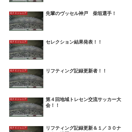
先輩のヴッセル神戸 柴垣選手！
社ＦＣジュニア
セレクション結果発表！！
社ＦＣジュニア
リフティング記録更新者！！
社ＦＣジュニア
第４回地域トレセン交流サッカー大
社ＦＣジュニア
会！！
リフティング記録更新＆１／３０ナ
社ＦＣジュニア