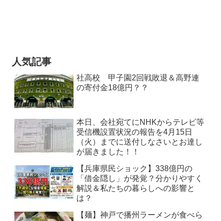
人気記事
社高校 甲子園2回戦敗退＆高野連
の寄付金18億円？？
本日、会社宛てにNHKからテレビ等
受信機設置状況の報告を4月15日
（火）までに送付しなさいとお達し
が届きました！！
【兵庫県民ショック】338億円の
「借金隠し」が発覚？分かりやすく
解説＆私たちの暮らしへの影響と
は？
【麺】神戸で播州ラーメンが食べら