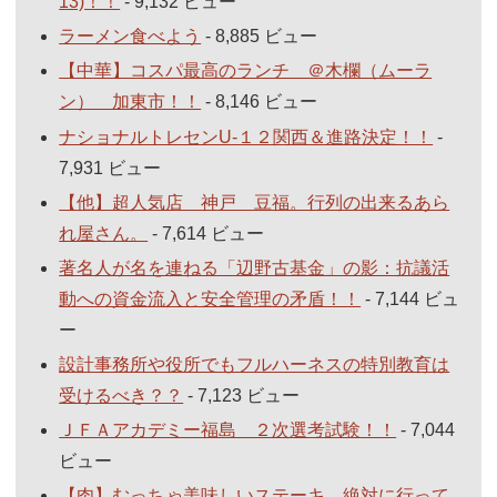
13)！！
- 9,132 ビュー
ラーメン食べよう
- 8,885 ビュー
【中華】コスパ最高のランチ ＠木欄（ムーラ
ン） 加東市！！
- 8,146 ビュー
ナショナルトレセンU-１２関西＆進路決定！！
-
7,931 ビュー
【他】超人気店 神戸 豆福。行列の出来るあら
れ屋さん。
- 7,614 ビュー
著名人が名を連ねる「辺野古基金」の影：抗議活
動への資金流入と安全管理の矛盾！！
- 7,144 ビュ
ー
設計事務所や役所でもフルハーネスの特別教育は
受けるべき？？
- 7,123 ビュー
ＪＦＡアカデミー福島 ２次選考試験！！
- 7,044
ビュー
【肉】むっちゃ美味しいステーキ。絶対に行って