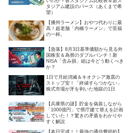
いのか？各スタジアム比較表＆新ス
タジアム建設のパース（あくまで希
望）
【播州ラーメン】おやつ代わりに最
高！超老舗「内橋ラーメン」で至福
の一杯。
【急落】8月3日基準価額から見る外
国株安＆為替のダブルパンチ！新
NISA「含み損」組は今どう動くべき
か？
1日で月給消滅＆キオクシア激震の
ストップ安！「終値すらつかない」
株式市場が牙を剥いた地獄の1日
【兵庫県の謎】貯金を偽装しながら
「1000億円」で県庁建て替えを計画
していた！？驚きの矛盾をわかりや
すく解説
【本日完成！！最強の通信費節約】