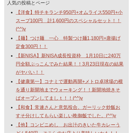
人気の投稿とページ
【洋食】特チキランチ950円+オムライス550円+小
スープ100円 計1,600円のスペシャルセット！！
(^^)v
【麺】つけ麺 一心 特製つけ麺1,180円+唐揚げ
定食300円！！
【新NISA】新NISA成長投資枠 1月10日に240万
円全額ぶっこんでみた結果！！3月23日現在の結果
がヤバい！！
【健康第一】コナミで運動再開+メトロ卓球場の横
を通り新開地までウォーキング！！新開地焼きそ
ばオープンしてましｔ！！(^^)v
【和食】常連さんと意気投合。ガーリック炒飯お
すそ分けしてもらい楽しい晩御飯でした。(^^)v
【他】コンビニめし お出汁のきいた牛カレーう