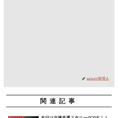
azzurri管理人
関連記事
本日は北播予選２次リーグです！！
社ＦＣジュニア