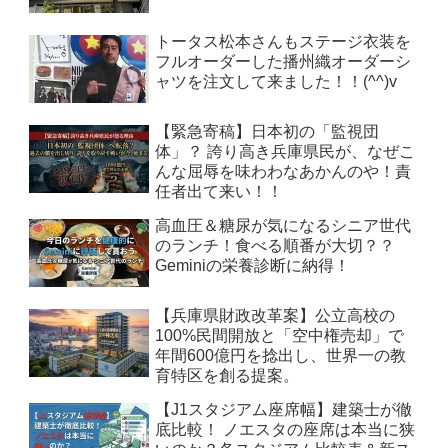
トータス松本さんもステージ衣装を
フルオーダーした播州織オーダーシ
ャツを注文して来ました！！(^^)v
【緊急寄稿】日本初の「監視団
体」？ 誇り高き兵庫県民が、なぜこ
んな屈辱を味わわなあかんのや！責
任者出て来い！！
高血圧＆糖尿が気になるシニア世代
のランチ！食べる順番が大切？？
Geminiの栄養診断に納得！
【兵庫県財政改革案】公立高校の
100%民間開放と「空中権売却」で
年間600億円を捻出し、世界一の教
育特区を創る提案。
【J1スタジアム座席幅】建築士が徹
底比較！ ノエスタの座席は本当に狭