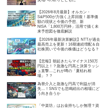
【2026年8月最新】オルカン・
S&P500が力強く上昇回復！基準価
額の現状と今後の予想、新
NISA「1,800万円枠」活用で描く未
来予想図を徹底解説
【2026年最新決算解説】NTTが過去
最高売上を更新！16期連続増配＆自
社株買いで今後の株価はどうなる？
【悲報】朝起きたらマイナス150万
円以上！？急激な円高と決算ラッシ
ュ直撃…これが噂の「夏枯れ相
場」？？
為替介入と急激な円高で利益が消
失…！SNSでも悲鳴続出の相場にど
う向き合うか
「中楽坊」はお金持ちしか無理？資