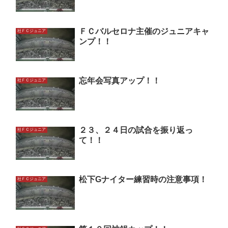
ＦＣバルセロナ主催のジュニアキャ
社ＦＣジュニア
ンプ！！
忘年会写真アップ！！
社ＦＣジュニア
２３、２４日の試合を振り返っ
社ＦＣジュニア
て！！
松下Gナイター練習時の注意事項！
社ＦＣジュニア