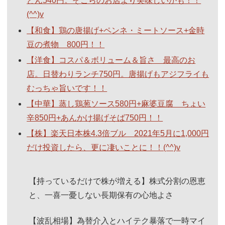
どん540円。そこらのお店より美味しいかも！！
(^^)v
【和食】鶏の唐揚げ+ペンネ・ミートソース+金時
豆の煮物 800円！！
【洋食】コスパ＆ボリューム＆旨さ 最高のお
店。日替わりランチ750円。唐揚げもアジフライも
むっちゃ旨いです！！
【中華】蒸し鶏葱ソース580円+麻婆豆腐 ちょい
辛850円+あんかけ揚げそば750円！！
【株】楽天日本株4.3倍ブル 2021年5月に1,000円
だけ投資したら、更に凄いことに！！(^^)v
【持っているだけで株が増える】株式分割の恩恵
と、一喜一憂しない長期保有の心地よさ
【波乱相場】為替介入とハイテク暴落で一時マイ