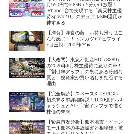
月550円で30GB＋5分かけ放題！
iPhone1台で実現する「楽天株主優
待×povo2.0」のデュアルSIM運用が
神すぎる
【洋食】洋食の藤 お持ち帰りはこ
んな感じ！！トンカツ+エビフライ
+目玉焼1,200円(^^)v
【大改悪】東急不動産HD（3289）
の2026年6月株主優待に怒りの声！
「割引率アップ」の裏にある冷酷な
罠と、投資家が買い増しを拒否する
理由
【完全解読】スペースX（SPCX）
初決算を超詳細解説！1000億ドルキ
ャッシュとAI・宇宙インフラで描く
株価の未来
【緊急市況分析】熊本地震・イオン
モール熊本の事故被害と相場観：被
災地への祈りとともに