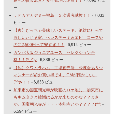
動への資金流入と安全管理の矛盾！！
- 7,090 ビュ
ー
ＪＦＡアカデミー福島 ２次選考試験！！
- 7,033
ビュー
【肉】むっちゃ美味しいステーキ。絶対に行って
欲しいたじま家。ヘレステーキ＆エビ コースや
のに2,500円って安すぎ！！
- 6,914 ビュー
ガンバ大阪ジュニアユース セレクション合
格！！(^_^)v
- 6,836 ビュー
【他】クワムラハム 工場直売所 冷凍食品＆ウ
ィンナーが超お買い得です。CMが懐かしい。
(^^)v！！
- 6,633 ビュー
加東市の国宝朝光寺が映画のロケ地に。加東市に
もキムタクと綾瀬はるかが来たのかな？？まさ
か、国宝朝光寺が・・・本能寺とか？？？？(^^;
-
6,594 ビュー