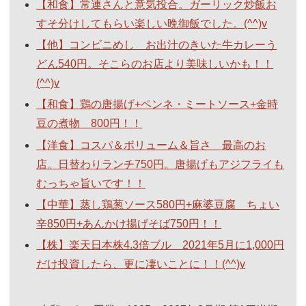
【和食】常連さんと意気投合。ガーリック炒飯お
すそ分けしてもらい楽しい晩御飯でした。(^^)v
【他】コンビニめし お出汁のきいた牛カレーう
どん540円。そこらのお店より美味しいかも！！
(^^)v
【和食】鶏の唐揚げ+ペンネ・ミートソース+金時
豆の煮物 800円！！
【洋食】コスパ＆ボリューム＆旨さ 最高のお
店。日替わりランチ750円。唐揚げもアジフライも
むっちゃ旨いです！！
【中華】蒸し鶏葱ソース580円+麻婆豆腐 ちょい
辛850円+あんかけ揚げそば750円！！
【株】楽天日本株4.3倍ブル 2021年5月に1,000円
だけ投資したら、更に凄いことに！！(^^)v