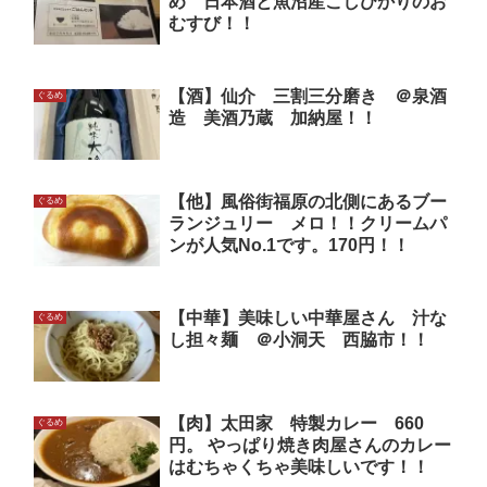
め 日本酒と魚沼産こしひかりのお
むすび！！
【酒】仙介 三割三分磨き ＠泉酒
ぐるめ
造 美酒乃蔵 加納屋！！
【他】風俗街福原の北側にあるブー
ぐるめ
ランジュリー メロ！！クリームパ
ンが人気No.1です。170円！！
【中華】美味しい中華屋さん 汁な
ぐるめ
し担々麺 ＠小洞天 西脇市！！
【肉】太田家 特製カレー 660
ぐるめ
円。 やっぱり焼き肉屋さんのカレー
はむちゃくちゃ美味しいです！！