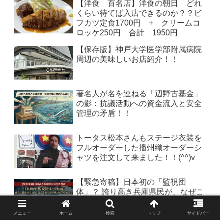
【洋食 百名店】洋食の朝日 どれ
くらい待てば入店できるのか？？ビ
フカツ定食1700円 + クリームコ
ロッケ250円 合計 1950円
【保存版】神戸大学医学部附属病院
周辺の美味しいお店紹介！！
著名人が名を連ねる「辺野古基金」
の影：抗議活動への資金流入と安全
管理の矛盾！！
トータス松本さんもステージ衣装を
フルオーダーした播州織オーダーシ
ャツを注文して来ました！！(^^)v
【緊急寄稿】日本初の「監視団
体」？ 誇り高き兵庫県民が、なぜこ
んな屈辱を味わわなあかんのや！責
任者出て来い！！
メニュー
ホーム
検索
トップ
サイドバー