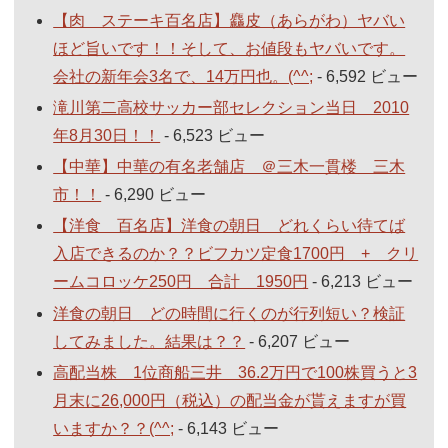
【肉 ステーキ百名店】麤皮（あらがわ）ヤバい
ほど旨いです！！そして、お値段もヤバいです。
会社の新年会3名で、14万円也。(^^;
- 6,592 ビュー
滝川第二高校サッカー部セレクション当日 2010
年8月30日！！
- 6,523 ビュー
【中華】中華の有名老舗店 ＠三木一貫楼 三木
市！！
- 6,290 ビュー
【洋食 百名店】洋食の朝日 どれくらい待てば
入店できるのか？？ビフカツ定食1700円 + クリ
ームコロッケ250円 合計 1950円
- 6,213 ビュー
洋食の朝日 どの時間に行くのが行列短い？検証
してみました。結果は？？
- 6,207 ビュー
高配当株 1位商船三井 36.2万円で100株買うと3
月末に26,000円（税込）の配当金が貰えますが買
いますか？？(^^;
- 6,143 ビュー