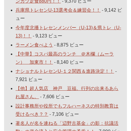
ンカツ定食880円！！
- 9,370 ビュー
兵庫県トレセンU-13選考会＆練習会！！
- 9,142 ビ
ュー
今年度北播トレセンメンバー（U-13)＆県トレ（U-
13)！！
- 9,123 ビュー
ラーメン食べよう
- 8,875 ビュー
【中華】コスパ最高のランチ ＠木欄（ムーラ
ン） 加東市！！
- 8,140 ビュー
ナショナルトレセンU-１２関西＆進路決定！！
-
7,921 ビュー
【他】超人気店 神戸 豆福。行列の出来るあら
れ屋さん。
- 7,606 ビュー
設計事務所や役所でもフルハーネスの特別教育は
受けるべき？？
- 7,106 ビュー
著名人が名を連ねる「辺野古基金」の影：抗議活