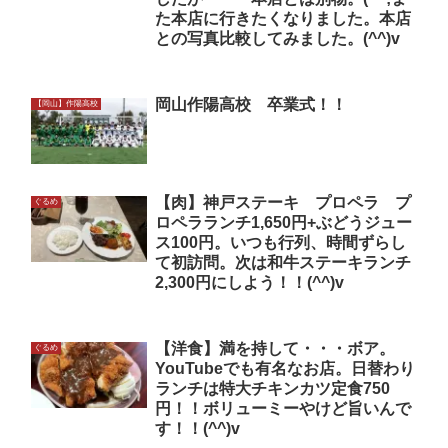
た本店に行きたくなりました。本店
との写真比較してみました。(^^)v
岡山作陽高校 卒業式！！
【岡山】作陽高校
【肉】神戸ステーキ プロペラ プ
ぐるめ
ロペラランチ1,650円+ぶどうジュー
ス100円。いつも行列、時間ずらし
て初訪問。次は和牛ステーキランチ
2,300円にしよう！！(^^)v
【洋食】満を持して・・・ボア。
ぐるめ
YouTubeでも有名なお店。日替わり
ランチは特大チキンカツ定食750
円！！ボリューミーやけど旨いんで
す！！(^^)v