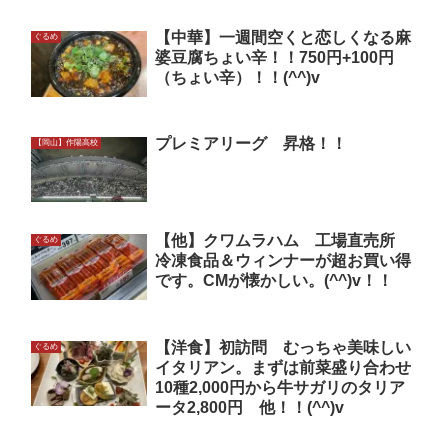
【中華】一週間空くと恋しくなる麻
ぐるめ
婆豆腐ちょい辛！！750円+100円
（ちょい辛）！！(^^)v
プレミアリーグ 昇格！！
【岡山】作陽高校
【他】クワムラハム 工場直売所
ぐるめ
冷凍食品＆ウィンナーが超お買い得
です。CMが懐かしい。(^^)v！！
【洋食】初訪問 むっちゃ美味しい
ぐるめ
イタリアン。まずは前菜盛り合わせ
10種2,000円から牛サガリのタリア
ータ2,800円 他！！(^^)v