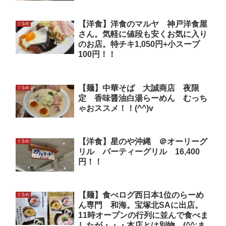
【洋食】洋食のマルヤ 神戸洋食屋
ぐるめ
さん。気軽に値段も安くお気に入り
のお店。特チキ1,050円+小スープ
100円！！
【麺】中華そば 大誠商店 夜限
ぐるめ
定 香味醤油白湯らーめん むっち
ゃおススメ！！(^^)v
【洋食】星のや沖縄 ＠オーリーグ
ぐるめ
リル パーティーグリル 16,400
円！！
【麺】食べログ西日本1位のらーめ
ぐるめ
ん専門 和海。宝塚北SAに出店。
11時オープンの行列に並んで食べま
したが・・・本店とは別物。(^^;ま