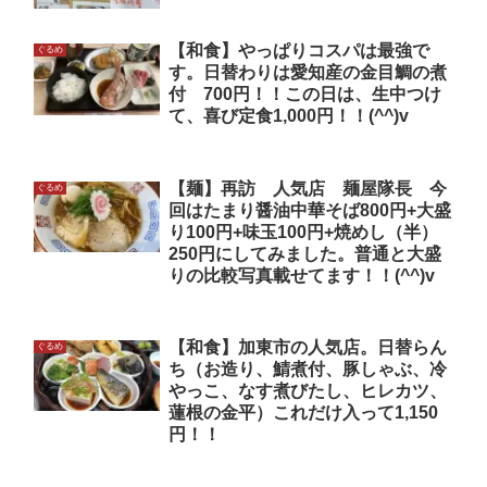
【和食】やっぱりコスパは最強で
ぐるめ
す。日替わりは愛知産の金目鯛の煮
付 700円！！この日は、生中つけ
て、喜び定食1,000円！！(^^)v
【麺】再訪 人気店 麺屋隊長 今
ぐるめ
回はたまり醤油中華そば800円+大盛
り100円+味玉100円+焼めし（半）
250円にしてみました。普通と大盛
りの比較写真載せてます！！(^^)v
【和食】加東市の人気店。日替らん
ぐるめ
ち（お造り、鯖煮付、豚しゃぶ、冷
やっこ、なす煮びたし、ヒレカツ、
蓮根の金平）これだけ入って1,150
円！！