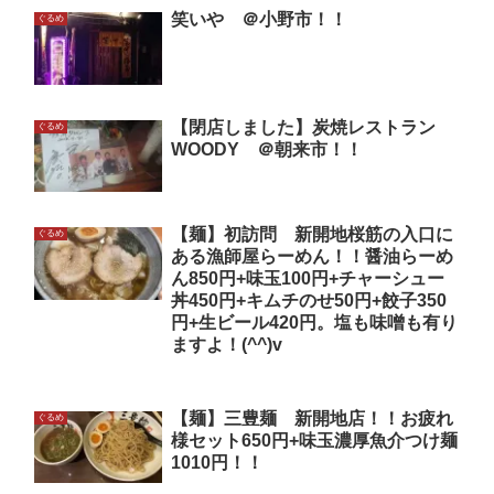
笑いや ＠小野市！！
ぐるめ
【閉店しました】炭焼レストラン
ぐるめ
WOODY ＠朝来市！！
【麺】初訪問 新開地桜筋の入口に
ぐるめ
ある漁師屋らーめん！！醤油らーめ
ん850円+味玉100円+チャーシュー
丼450円+キムチのせ50円+餃子350
円+生ビール420円。塩も味噌も有り
ますよ！(^^)v
【麺】三豊麺 新開地店！！お疲れ
ぐるめ
様セット650円+味玉濃厚魚介つけ麺
1010円！！