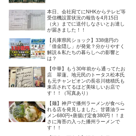
本日、会社宛てにNHKからテレビ等
受信機設置状況の報告を4月15日
（火）までに送付しなさいとお達し
が届きました！！
【兵庫県民ショック】338億円の
「借金隠し」が発覚？分かりやすく
解説＆私たちの暮らしへの影響と
は？
【中華】もう30年前から通ってたお
店 翠蓮。地元民のトータス松本氏
も元チャンピオンの長谷川穂積氏も
来店されてるほど美味しいお店で
す！！（写真あり）
【麺】神戸で播州ラーメンが食べら
れる店を発見しました。甘醤油ラー
メン680円+唐揚げ定食380円！！ま
さに海苔の入った播州ラーメンで
す！！