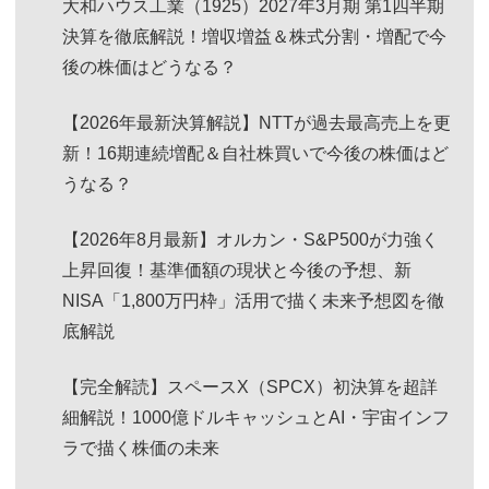
大和ハウス工業（1925）2027年3月期 第1四半期
決算を徹底解説！増収増益＆株式分割・増配で今
後の株価はどうなる？
【2026年最新決算解説】NTTが過去最高売上を更
新！16期連続増配＆自社株買いで今後の株価はど
うなる？
【2026年8月最新】オルカン・S&P500が力強く
上昇回復！基準価額の現状と今後の予想、新
NISA「1,800万円枠」活用で描く未来予想図を徹
底解説
【完全解読】スペースX（SPCX）初決算を超詳
細解説！1000億ドルキャッシュとAI・宇宙インフ
ラで描く株価の未来