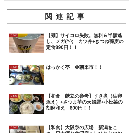
関連記事
【麺】サイコロ失敗。無料＆半額逃
ぐるめ
し、メガ(^^; カツ丼+きつね蕎麦の
定食890円！！
はっかく亭 ＠朝来市！！
ぐるめ
【和食 献立の参考】すき煮（生卵
ぐるめ
添え）+さつま芋の天婦羅+小松菜の
胡麻和え 800円！！
【和食】大阪泉の広場 新潟をこ
ぐるめ