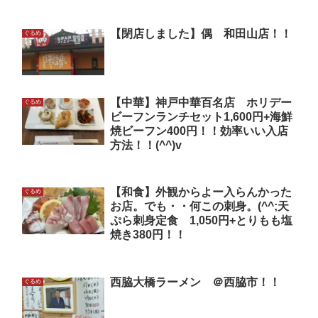
【閉店しました】偶 和田山店！！
ぐるめ
【中華】神戸中華百名店 ホリデー
ぐるめ
ビーフンランチセット1,600円+海鮮
焼ビーフン400円！！効率いい入店
方法！！(^^)v
【和食】外観からよー入らんかった
ぐるめ
お店。でも・・何この刺身。(^^;天
ぷら刺身定食 1,050円+とりもも塩
焼き380円！！
西脇大橋ラーメン ＠西脇市！！
ぐるめ