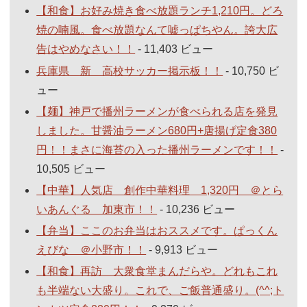
【和食】お好み焼き食べ放題ランチ1,210円。どろ
焼の喃風。食べ放題なんて嘘っぱちやん。誇大広
告はやめなさい！！
- 11,403 ビュー
兵庫県 新 高校サッカー掲示板！！
- 10,750 ビ
ュー
【麺】神戸で播州ラーメンが食べられる店を発見
しました。甘醤油ラーメン680円+唐揚げ定食380
円！！まさに海苔の入った播州ラーメンです！！
-
10,505 ビュー
【中華】人気店 創作中華料理 1,320円 ＠とら
いあんぐる 加東市！！
- 10,236 ビュー
【弁当】ここのお弁当はおススメです。ぱっくん
えびな ＠小野市！！
- 9,913 ビュー
【和食】再訪 大衆食堂まんだらや。どれもこれ
も半端ない大盛り。これで、ご飯普通盛り。(^^;ト