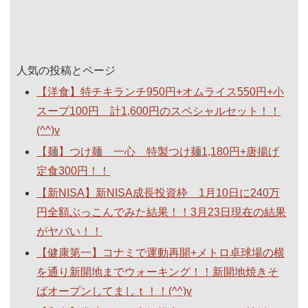
人気の投稿とページ
【洋食】特チキランチ950円+オムライス550円+小
スープ100円 計1,600円のスペシャルセット！！
(^^)v
【麺】つけ麺 一心 特製つけ麺1,180円+唐揚げ
定食300円！！
【新NISA】新NISA成長投資枠 1月10日に240万
円全額ぶっこんでみた結果！！3月23日現在の結果
がヤバい！！
【健康第一】コナミで運動再開+メトロ卓球場の横
を通り新開地までウォーキング！！新開地焼きそ
ばオープンしてましｔ！！(^^)v