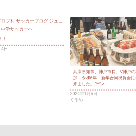
！！
月4日
兵庫県知事、神戸市長、V神戸の
加 令和6年 新年合同祝賀会に
来ました。(^^)v
2024年1月5日
ぐるめ