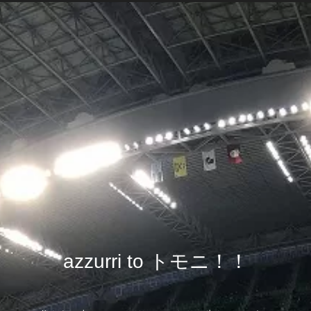
azzurri to トモニ！！