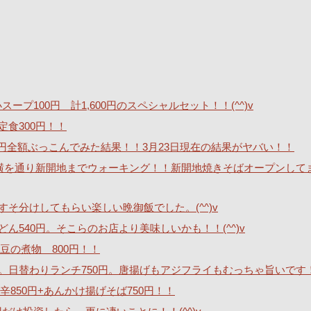
ープ100円 計1,600円のスペシャルセット！！(^^)v
定食300円！！
40万円全額ぶっこんでみた結果！！3月23日現在の結果がヤバい！！
横を通り新開地までウォーキング！！新開地焼きそばオープンして
そ分けしてもらい楽しい晩御飯でした。(^^)v
540円。そこらのお店より美味しいかも！！(^^)v
豆の煮物 800円！！
。日替わりランチ750円。唐揚げもアジフライもむっちゃ旨いです
850円+あんかけ揚げそば750円！！