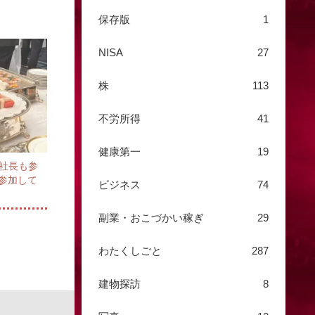
保存版
1
NISA
27
株
113
不労所得
41
健康第一
19
社長も参
参加して
ビジネス
74
副業・おこづかい稼ぎ
29
わたくしごと
287
建物探訪
8