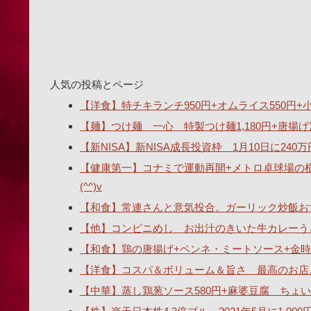
人気の投稿とページ
【洋食】特チキランチ950円+オムライス550円+小ス
【麺】つけ麺 一心 特製つけ麺1,180円+唐揚げ
【新NISA】新NISA成長投資枠 1月10日に2
【健康第一】コナミで運動再開+メトロ卓球場の
(^^)v
【和食】常連さんと意気投合。ガーリック炒飯おす
【他】コンビニめし お出汁のきいた牛カレーうどん
【和食】鶏の唐揚げ+ペンネ・ミートソース+金時
【洋食】コスパ＆ボリューム＆旨さ 最高のお店
【中華】蒸し鶏葱ソース580円+麻婆豆腐 ちょい辛