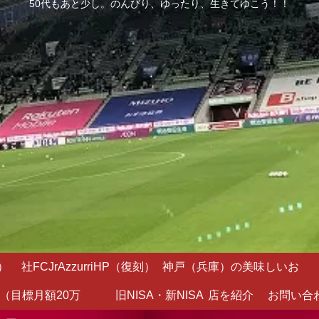
50代もあと少し。のんびり、ゆったり、生きてゆこう！！
）
社FCJrAzzurriHP（復刻）
神戸（兵庫）の美味しいお
（目標月額20万
旧NISA・新NISA
店を紹介
お問い合