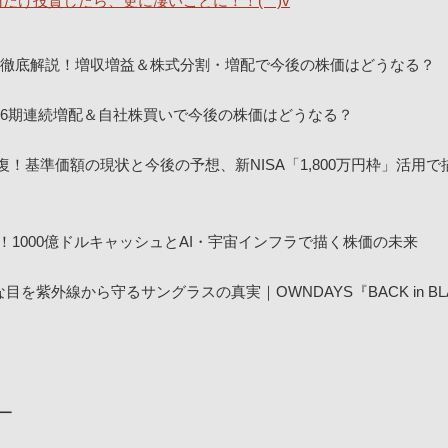
0円だけ投資したら、更に凄いことに！！(^^)v
決算を徹底解説！増収増益＆株式分割・増配で今後の株価はどうなる？
！16期連続増配＆自社株買いで今後の株価はどうなる？
回復！基準価額の現状と今後の予想、新NISA「1,800万円枠」活用
！1000億ドルキャッシュとAI・宇宙インフラで描く株価の未来
紫外線から守るサングラスの真実｜OWNDAYS『BACK in BL
ュー