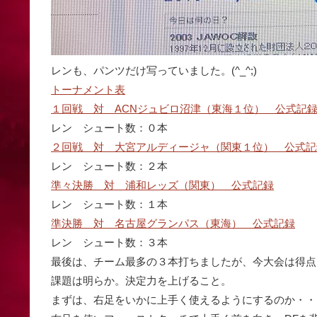
レンも、パンツだけ写っていました。(^_^;)
トーナメント表
１回戦 対 ACNジュビロ沼津（東海１位） 公式記
レン シュート数：０本
２回戦 対 大宮アルディージャ（関東１位） 公式記
レン シュート数：２本
準々決勝 対 浦和レッズ（関東） 公式記録
レン シュート数：１本
準決勝 対 名古屋グランパス（東海） 公式記録
レン シュート数：３本
最後は、チーム最多の３本打ちましたが、今大会は得点なら
課題は明らか。決定力を上げること。
まずは、右足をいかに上手く使えるようにするのか・・