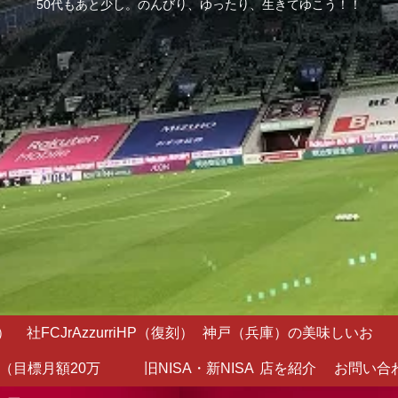
50代もあと少し。のんびり、ゆったり、生きてゆこう！！
）
社FCJrAzzurriHP（復刻）
神戸（兵庫）の美味しいお
（目標月額20万
旧NISA・新NISA
店を紹介
お問い合