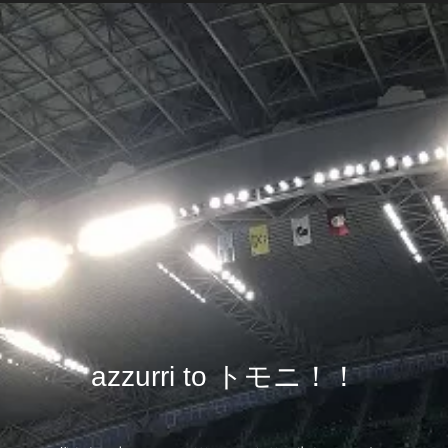
azzurri to トモニ！！