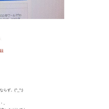
録
録
ず。(^_^;)
・。