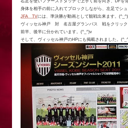
右足を使いファーストタッチで上手く前を向き、DFを
身体を相手の前に入れてブロックしながら、左足でシュ
JFA TV
には、準決勝が動画として観戦出来ます。(^_^)
ヴィッセル神戸 対 名古屋グランパス 戦をクリック
前半、後半に分かれています。(^_^)v
そして、ヴィッセル神戸のHPにも掲載されました。(^_^