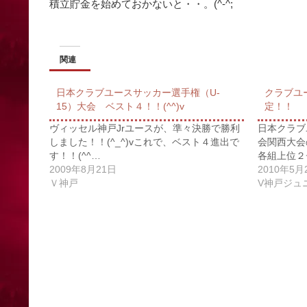
積立貯金を始めておかないと・・。(^-^;
関連
日本クラブユースサッカー選手権（U-
クラブユ
15）大会 ベスト４！！(^^)v
定！！
ヴィッセル神戸Jrユースが、準々決勝で勝利
日本クラブ
しました！！(^_^)vこれで、ベスト４進出で
会関西大会
す！！(^^…
各組上位２
2009年8月21日
2010年5月
Ｖ神戸
V神戸ジュ