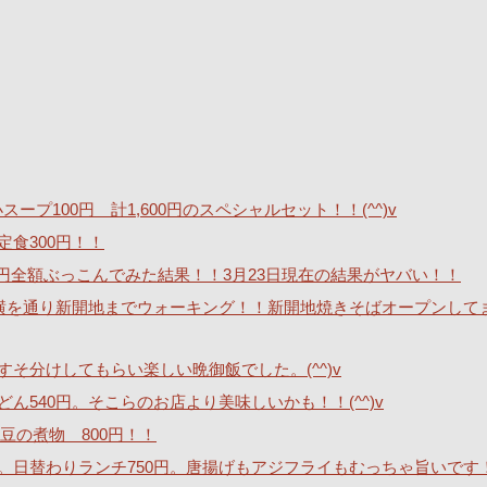
ープ100円 計1,600円のスペシャルセット！！(^^)v
定食300円！！
40万円全額ぶっこんでみた結果！！3月23日現在の結果がヤバい！！
横を通り新開地までウォーキング！！新開地焼きそばオープンして
そ分けしてもらい楽しい晩御飯でした。(^^)v
540円。そこらのお店より美味しいかも！！(^^)v
豆の煮物 800円！！
。日替わりランチ750円。唐揚げもアジフライもむっちゃ旨いです