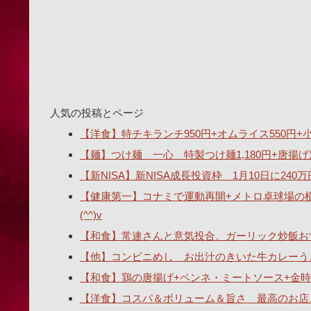
人気の投稿とページ
【洋食】特チキランチ950円+オムライス550円+小ス
【麺】つけ麺 一心 特製つけ麺1,180円+唐揚げ
【新NISA】新NISA成長投資枠 1月10日に2
【健康第一】コナミで運動再開+メトロ卓球場の
(^^)v
【和食】常連さんと意気投合。ガーリック炒飯おす
【他】コンビニめし お出汁のきいた牛カレーうどん
【和食】鶏の唐揚げ+ペンネ・ミートソース+金時
【洋食】コスパ＆ボリューム＆旨さ 最高のお店