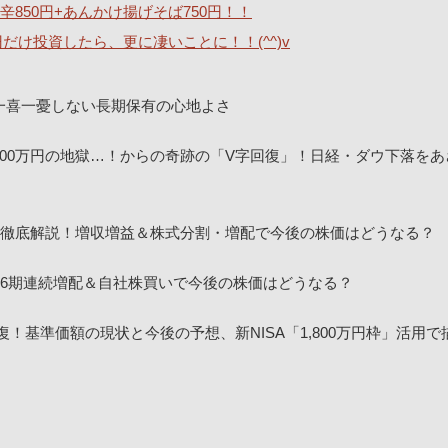
850円+あんかけ揚げそば750円！！
0円だけ投資したら、更に凄いことに！！(^^)v
一喜一憂しない長期保有の心地よさ
00万円の地獄…！からの奇跡の「V字回復」！日経・ダウ下落をあ
決算を徹底解説！増収増益＆株式分割・増配で今後の株価はどうなる？
！16期連続増配＆自社株買いで今後の株価はどうなる？
回復！基準価額の現状と今後の予想、新NISA「1,800万円枠」活用