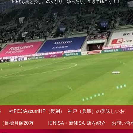
50代もあと少し。のんびり、ゆったり、生きてゆこう！！
）
社FCJrAzzurriHP（復刻）
神戸（兵庫）の美味しいお
（目標月額20万
旧NISA・新NISA
店を紹介
お問い合