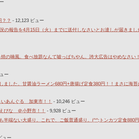
ュー
円？？
- 12,123 ビュー
況の報告を4月15日（火）までに送付しなさいとお達しが届きまし
どろ焼の喃風。食べ放題なんて嘘っぱちやん。誇大広告はやめなさい
 ビュー
ました。甘醤油ラーメン680円+唐揚げ定食380円！！まさに海苔
とらいあんぐる 加東市！！
- 10,246 ビュー
えびな ＠小野市！！
- 9,928 ビュー
半端ない大盛り。これで、ご飯普通盛り。(^^;トンカツ定食880
9 ビュー