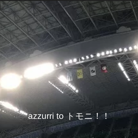
azzurri to トモニ！！