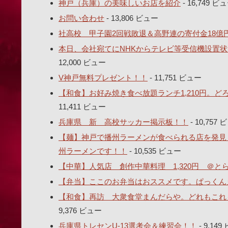
神戸（兵庫）の美味しいお店を紹介
- 16,749 ビ
お問い合わせ
- 13,806 ビュー
社高校 甲子園2回戦敗退＆高野連の寄付金18億
本日、会社宛てにNHKからテレビ等受信機設置状
12,000 ビュー
V神戸無料プレゼント！！
- 11,751 ビュー
【和食】お好み焼き食べ放題ランチ1,210円。
11,411 ビュー
兵庫県 新 高校サッカー掲示板！！
- 10,757
【麺】神戸で播州ラーメンが食べられる店を発見し
州ラーメンです！！
- 10,535 ビュー
【中華】人気店 創作中華料理 1,320円 ＠
【弁当】ここのお弁当はおススメです。ぱっくん
【和食】再訪 大衆食堂まんだらや。どれもこれも
9,376 ビュー
兵庫県トレセンU-13選考会＆練習会！！
- 9,14