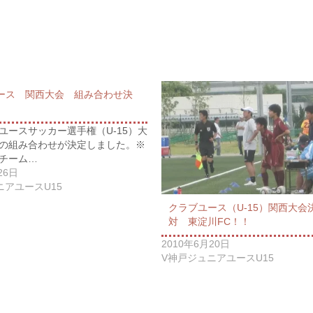
ース 関西大会 組み合わせ決
ユースサッカー選手権（U-15）大
の組み合わせが決定しました。※
チーム…
26日
ニアユースU15
クラブユース（U-15）関西大
対 東淀川FC！！
2010年6月20日
V神戸ジュニアユースU15