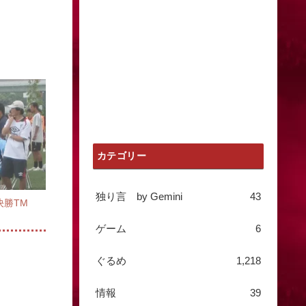
カテゴリー
独り言 by Gemini
43
会決勝TM
ゲーム
6
ぐるめ
1,218
情報
39