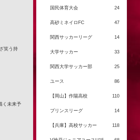
国民体育大会
24
高砂ミネイロFC
47
関西サッカーリーグ
14
ざ笑う持
大学サッカー
33
関西大学サッカー部
25
ユース
86
【岡山】作陽高校
110
で描く未来予
プリンスリーグ
14
【兵庫】高校サッカー
118
V神戸ジュニアユースU15
68