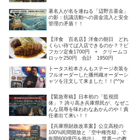
著名人が名を連ねる「辺野古基金」
の影：抗議活動への資金流入と安全
管理の矛盾！！
【洋食 百名店】洋食の朝日 どれ
くらい待てば入店できるのか？？ビ
フカツ定食1700円 + クリームコ
ロッケ250円 合計 1950円
トータス松本さんもステージ衣装を
フルオーダーした播州織オーダーシ
ャツを注文して来ました！！(^^)v
【緊急寄稿】日本初の「監視団
体」？ 誇り高き兵庫県民が、なぜこ
んな屈辱を味わわなあかんのや！責
任者出て来い！！
【兵庫県財政改革案】公立高校の
100%民間開放と「空中権売却」で
年間600億円を捻出し、世界一の教