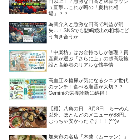
円以上！？急激な円高と決算ラッシ
ュ直撃…これが噂の「夏枯れ相
場」？？
為替介入と急激な円高で利益が消
失…！SNSでも悲鳴続出の相場にど
う向き合うか
「中楽坊」はお金持ちしか無理？資
産家が選ぶ「さらに上」の超高級施
設と高齢者のリアルな懐事情
高血圧＆糖尿が気になるシニア世代
のランチ！食べる順番が大切？？
Geminiの栄養診断に納得！
【麺】八角の日 8月8日 らーめん
以外、ほとんどのメニューが88円。
むっちゃ安かったです！！(^^)v
加東市の名店「木蘭（ムーラン）」