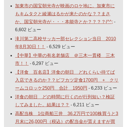
加東市の国宝朝光寺が映画のロケ地に。加東市に
もキムタクと綾瀬はるかが来たのかな？？まさ
か、国宝朝光寺が・・・本能寺とか？？？？(^^;
-
6,602 ビュー
滝川第二高校サッカー部セレクション当日 2010
年8月30日！！
- 6,529 ビュー
【中華】中華の有名老舗店 ＠三木一貫楼 三木
市！！
- 6,297 ビュー
【洋食 百名店】洋食の朝日 どれくらい待てば
入店できるのか？？ビフカツ定食1700円 + クリ
ームコロッケ250円 合計 1950円
- 6,233 ビュー
洋食の朝日 どの時間に行くのが行列短い？検証
してみました。結果は？？
- 6,211 ビュー
高配当株 1位商船三井 36.2万円で100株買うと3
月末に26,000円（税込）の配当金が貰えますが買