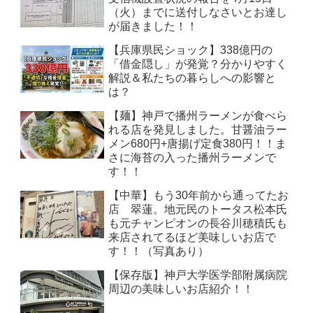
（火）までに送付しなさいとお達し
が届きました！！
【兵庫県民ショック】338億円の
「借金隠し」が発覚？分かりやすく
解説＆私たちの暮らしへの影響と
は？
【麺】神戸で播州ラーメンが食べら
れる店を発見しました。甘醤油ラー
メン680円+唐揚げ定食380円！！ま
さに海苔の入った播州ラーメンで
す！！
【中華】もう30年前から通ってたお
店 翠蓮。地元民のトータス松本氏
も元チャンピオンの長谷川穂積氏も
来店されてるほど美味しいお店で
す！！（写真あり）
【保存版】神戸大学医学部附属病院
周辺の美味しいお店紹介！！