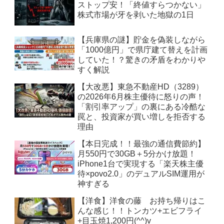
ストップ安！「終値すらつかない」
株式市場が牙を剥いた地獄の1日
【兵庫県の謎】貯金を偽装しながら
「1000億円」で県庁建て替えを計画
していた！？驚きの矛盾をわかりや
すく解説
【大改悪】東急不動産HD（3289）
の2026年6月株主優待に怒りの声！
「割引率アップ」の裏にある冷酷な
罠と、投資家が買い増しを拒否する
理由
【本日完成！！最強の通信費節約】
月550円で30GB＋5分かけ放題！
iPhone1台で実現する「楽天株主優
待×povo2.0」のデュアルSIM運用が
神すぎる
【洋食】洋食の藤 お持ち帰りはこ
んな感じ！！トンカツ+エビフライ
+目玉焼1,200円(^^)v