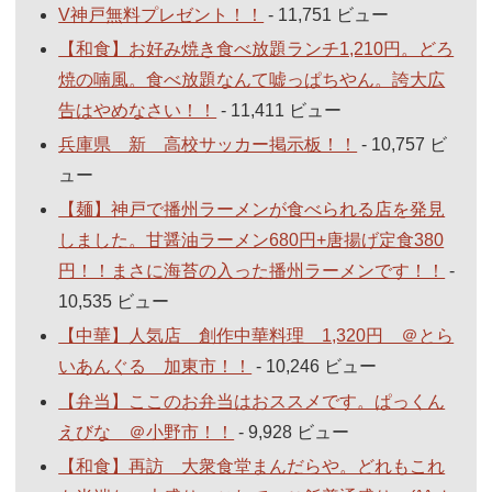
V神戸無料プレゼント！！
- 11,751 ビュー
【和食】お好み焼き食べ放題ランチ1,210円。どろ
焼の喃風。食べ放題なんて嘘っぱちやん。誇大広
告はやめなさい！！
- 11,411 ビュー
兵庫県 新 高校サッカー掲示板！！
- 10,757 ビ
ュー
【麺】神戸で播州ラーメンが食べられる店を発見
しました。甘醤油ラーメン680円+唐揚げ定食380
円！！まさに海苔の入った播州ラーメンです！！
-
10,535 ビュー
【中華】人気店 創作中華料理 1,320円 ＠とら
いあんぐる 加東市！！
- 10,246 ビュー
【弁当】ここのお弁当はおススメです。ぱっくん
えびな ＠小野市！！
- 9,928 ビュー
【和食】再訪 大衆食堂まんだらや。どれもこれ