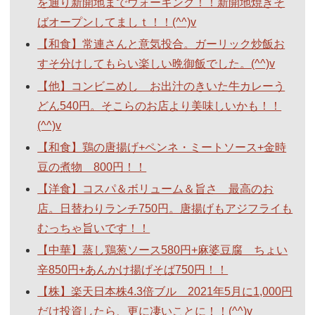
を通り新開地までウォーキング！！新開地焼きそ
ばオープンしてましｔ！！(^^)v
【和食】常連さんと意気投合。ガーリック炒飯お
すそ分けしてもらい楽しい晩御飯でした。(^^)v
【他】コンビニめし お出汁のきいた牛カレーう
どん540円。そこらのお店より美味しいかも！！
(^^)v
【和食】鶏の唐揚げ+ペンネ・ミートソース+金時
豆の煮物 800円！！
【洋食】コスパ＆ボリューム＆旨さ 最高のお
店。日替わりランチ750円。唐揚げもアジフライも
むっちゃ旨いです！！
【中華】蒸し鶏葱ソース580円+麻婆豆腐 ちょい
辛850円+あんかけ揚げそば750円！！
【株】楽天日本株4.3倍ブル 2021年5月に1,000円
だけ投資したら、更に凄いことに！！(^^)v