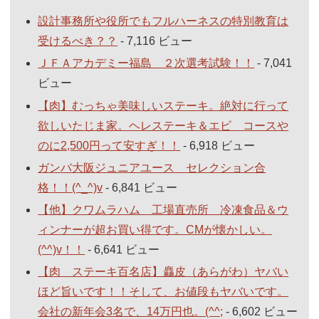
設計事務所や役所でもフルハーネスの特別教育は
受けるべき？？
- 7,116 ビュー
ＪＦＡアカデミー福島 ２次選考試験！！
- 7,041
ビュー
【肉】むっちゃ美味しいステーキ。絶対に行って
欲しいたじま家。ヘレステーキ＆エビ コースや
のに2,500円って安すぎ！！
- 6,918 ビュー
ガンバ大阪ジュニアユース セレクション合
格！！(^_^)v
- 6,841 ビュー
【他】クワムラハム 工場直売所 冷凍食品＆ウ
ィンナーが超お買い得です。CMが懐かしい。
(^^)v！！
- 6,641 ビュー
【肉 ステーキ百名店】麤皮（あらがわ）ヤバい
ほど旨いです！！そして、お値段もヤバいです。
会社の新年会3名で、14万円也。(^^;
- 6,602 ビュー