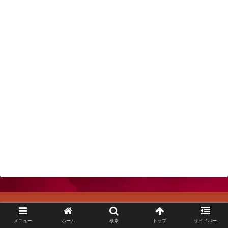
メニュー
ホーム
検索
トップ
サイドバー
azzurri to トモニ！！