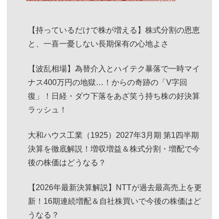
【持っているだけで株が増える】株式分割の恩恵
と、一喜一憂しない長期保有の心地よさ
【波乱相場】為替介入とハイテク暴落で一時マイ
ナス400万円の地獄…！からの奇跡の「V字回
復」！日経・ダウ下落をあざ笑う持ち株の好決算
ラッシュ！
大和ハウス工業（1925）2027年3月期 第1四半期
決算を徹底解説！増収増益＆株式分割・増配で今
後の株価はどうなる？
【2026年最新決算解説】NTTが過去最高売上を更
新！16期連続増配＆自社株買いで今後の株価はど
うなる？