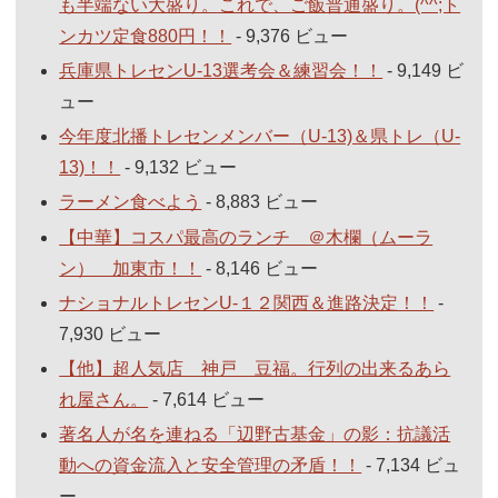
も半端ない大盛り。これで、ご飯普通盛り。(^^;ト
ンカツ定食880円！！
- 9,376 ビュー
兵庫県トレセンU-13選考会＆練習会！！
- 9,149 ビ
ュー
今年度北播トレセンメンバー（U-13)＆県トレ（U-
13)！！
- 9,132 ビュー
ラーメン食べよう
- 8,883 ビュー
【中華】コスパ最高のランチ ＠木欄（ムーラ
ン） 加東市！！
- 8,146 ビュー
ナショナルトレセンU-１２関西＆進路決定！！
-
7,930 ビュー
【他】超人気店 神戸 豆福。行列の出来るあら
れ屋さん。
- 7,614 ビュー
著名人が名を連ねる「辺野古基金」の影：抗議活
動への資金流入と安全管理の矛盾！！
- 7,134 ビュ
ー