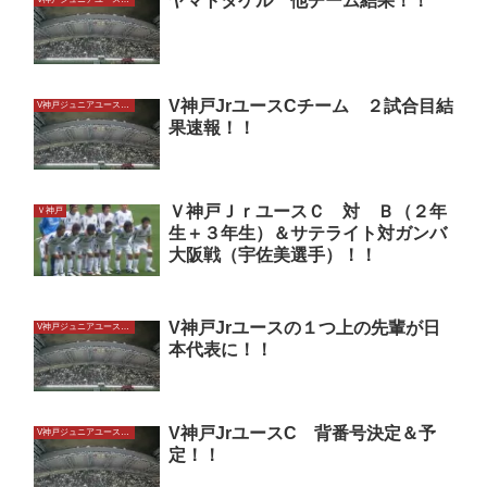
ヤマトタケル 他チーム結果！！
V神戸JrユースCチーム ２試合目結
V神戸ジュニアユースU13
果速報！！
Ｖ神戸ＪｒユースＣ 対 Ｂ（２年
Ｖ神戸
生＋３年生）＆サテライト対ガンバ
大阪戦（宇佐美選手）！！
V神戸Jrユースの１つ上の先輩が日
V神戸ジュニアユースU13
本代表に！！
V神戸JrユースC 背番号決定＆予
V神戸ジュニアユースU13
定！！