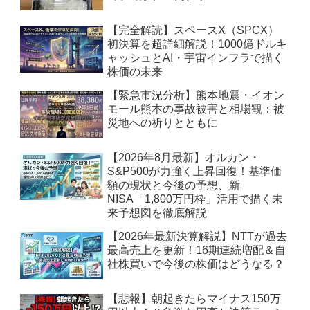
【完全解読】スペースX（SPCX）
初決算を超詳細解説！1000億ドルキ
ャッシュとAI・宇宙インフラで描く
株価の未来
【緊急市況分析】熊本地震・イオン
モール熊本の事故被害と相場観：被
災地への祈りとともに
【2026年8月最新】オルカン・
S&P500が力強く上昇回復！基準価
額の現状と今後の予想、新
NISA「1,800万円枠」活用で描く未
来予想図を徹底解説
【2026年最新決算解説】NTTが過去
最高売上を更新！16期連続増配＆自
社株買いで今後の株価はどうなる？
【悲報】朝起きたらマイナス150万