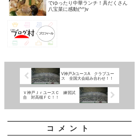
でゆったり中華ランチ！具だくさん
八宝菜に感動(^^)v
V神戸JrユースA クラブユー
ス 全国大会組み合わせ！！
Ｖ神戸ＪｒユースＣ 練習試
合 対高槻ＦＣ！！
コメント