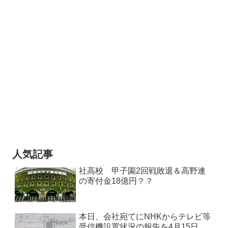
人気記事
社高校 甲子園2回戦敗退＆高野連
の寄付金18億円？？
本日、会社宛てにNHKからテレビ等
受信機設置状況の報告を4月15日