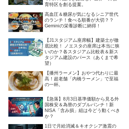
育特区を創る提案。
高血圧＆糖尿が気になるシニア世代
のランチ！食べる順番が大切？？
Geminiの栄養診断に納得！
【J1スタジアム座席幅】建築士が徹
底比較！ ノエスタの座席は本当に狭
いのか？各スタジアム比較表＆新ス
タジアム建設のパース（あくまで希
望）
【播州ラーメン】おやつ代わりに最
高！超老舗「内橋ラーメン」で至福
の一杯。
【急落】8月3日基準価額から見る外
国株安＆為替のダブルパンチ！新
NISA「含み損」組は今どう動くべき
か？
1日で月給消滅＆キオクシア激震の