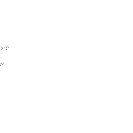
クで
。
が