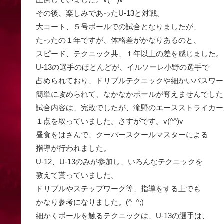
その後、楽しみであったU-13と対戦。
大コート、５号ボールでの試合となりましたが、
たったの１年ですが、体格差がかなりあるのと、
スピード、テクニック共、１年以上の差を感じました。
U-13の選手のほとんどが、イルソーレ小野の選手で
占められており、ドリブルテクニックや細かいパスワー
簡単に攻められて、なかなかボールが奪えませんでした
試合内容は、完敗でしたが、滝野のエースストライカー
１点を取っていました。さすがです。v(^^)v
昼食をはさんで、クーバースクールマスターによる
指導が行われました。
U-12、U-13のみが参加し、いろんなテクニックを
教えて貰っていました。
ドリブルやステップワーク等、指導をする上でも
かなり参考になりました。(^_^;)
細かくボールを触るテクニックは、U-13の選手は、