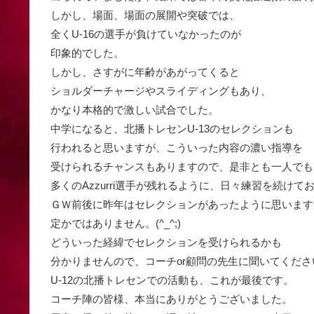
しかし、場面、場面の展開や突破では、
全くU-16の選手が負けていなかったのが
印象的でした。
しかし、さすがに年齢があがってくると
ショルダーチャージやスライディングもあり、
かなり本格的で激しい試合でした。
中学になると、北播トレセンU-13のセレクションも
行われると思いますが、こういった内容の濃い指導を
受けられるチャンスもありますので、是非とも一人でも
多くのAzzurri選手が残れるように、日々練習を続けて
ＧＷ前後に昨年はセレクションがあったように思います
定かではありません。(^_^;)
どういった経緯でセレクションを受けられるかも
分かりませんので、コーチor顧問の先生に聞いてください！(
U-12の北播トレセンでの活動も、これが最後です。
コーチ陣の皆様、本当にありがとうございました。