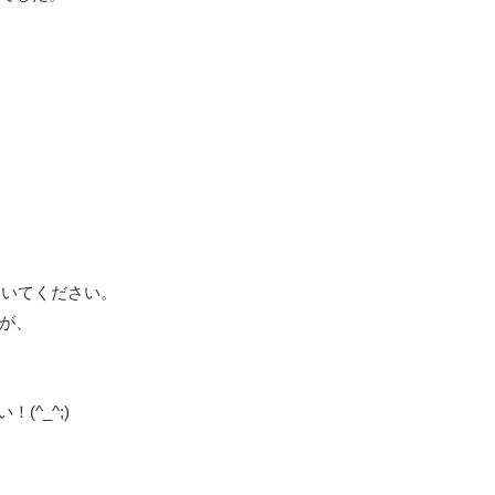
おいてください。
が、
^_^;)