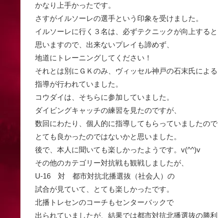
かなり上手かったです。
さすがイルソーレの選手という印象を受けました。
イルソーレに行く３名は、必ずテクニックが向上すると
思いますので、出来ないプレイも諦めず、
地道にトレーニングしてください！
それとは別にＧＫのみ、ヴィッセル神戸の石末氏による
指導が行われていました。
コウダイは、そちらに参加していました。
ダイビングキャッチの練習を見たのですが、
数回にわたり、個人的に指導してもらっていましたので
とても良かったのではないかと思いました。
後で、本人に聞いても楽しかったようです。v(^^)v
その他のカテゴリー対抗戦も観戦しましたが、
U-16 対 都市対抗北播選抜（社会人）の
試合が見ていて、とても楽しかったです。
北播トレセンのコーチもセンターバックで
出られていましたが、結果では都市対抗北播選抜の勝利