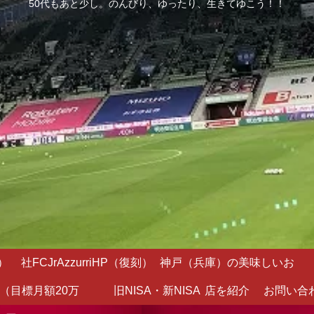
50代もあと少し。のんびり、ゆったり、生きてゆこう！！
）
社FCJrAzzurriHP（復刻）
神戸（兵庫）の美味しいお
（目標月額20万
旧NISA・新NISA
店を紹介
お問い合