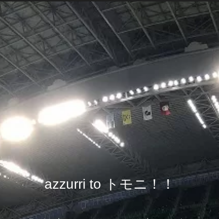
azzurri to トモニ！！