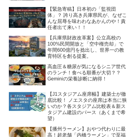
【緊急寄稿】日本初の「監視団
体」？ 誇り高き兵庫県民が、なぜこ
んな屈辱を味わわなあかんのや！責
任者出て来い！！
【兵庫県財政改革案】公立高校の
100%民間開放と「空中権売却」で
年間600億円を捻出し、世界一の教
育特区を創る提案。
高血圧＆糖尿が気になるシニア世代
のランチ！食べる順番が大切？？
Geminiの栄養診断に納得！
【J1スタジアム座席幅】建築士が徹
底比較！ ノエスタの座席は本当に狭
いのか？各スタジアム比較表＆新ス
タジアム建設のパース（あくまで希
望）
【播州ラーメン】おやつ代わりに最
高！超老舗「内橋ラーメン」で至福