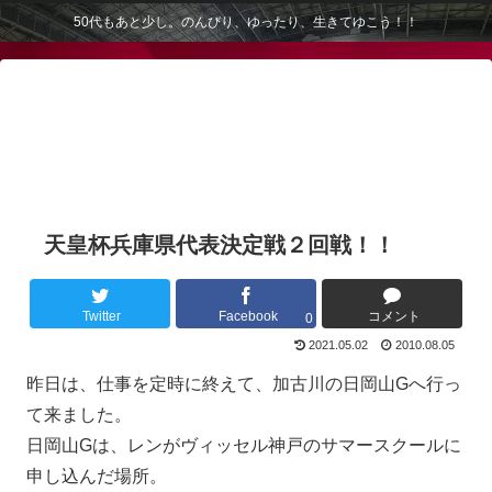
50代もあと少し。のんびり、ゆったり、生きてゆこう！！
天皇杯兵庫県代表決定戦２回戦！！
Twitter
Facebook
コメント
0
2021.05.02
2010.08.05
昨日は、仕事を定時に終えて、加古川の日岡山Gへ行っ
て来ました。
日岡山Gは、レンがヴィッセル神戸のサマースクールに
申し込んだ場所。