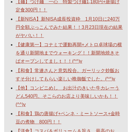
【麺】つけ麺 一心 特製つけ麺1,180円+唐揚げ
定食300円！！
【新NISA】新NISA成長投資枠 1月10日に240万
円全額ぶっこんでみた結果！！3月23日現在の結果
がヤバい！！
【健康第一】コナミで運動再開+メトロ卓球場の横
を通り新開地までウォーキング！！新開地焼きそ
ばオープンしてましｔ！！(^^)v
【和食】常連さんと意気投合。ガーリック炒飯お
すそ分けしてもらい楽しい晩御飯でした。(^^)v
【他】コンビニめし お出汁のきいた牛カレーう
どん540円。そこらのお店より美味しいかも！！
(^^)v
【和食】鶏の唐揚げ+ペンネ・ミートソース+金時
豆の煮物 800円！！
【洋食】コスパ＆ボリューム＆旨さ 最高のお