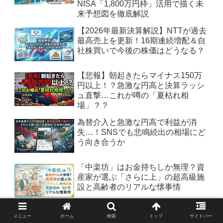
NISA「1,800万円枠」活用で描く未
来予想図を徹底解説
【2026年最新決算解説】NTTが過去
最高売上を更新！16期連続増配＆自
社株買いで今後の株価はどうなる？
【悲報】朝起きたらマイナス150万
円以上！？急激な円高と決算ラッシ
ュ直撃…これが噂の「夏枯れ相
場」？？
為替介入と急激な円高で利益が消
失…！SNSでも悲鳴続出の相場にど
う向き合うか
「中楽坊」はお金持ちしか無理？資
産家が選ぶ「さらに上」の超高級施
設と高齢者のリアルな懐事情
高血圧＆糖尿が気になるシニア世代
メニュー
ホーム
検索
トップ
サイドバー
のランチ！食べる順番が大切？？