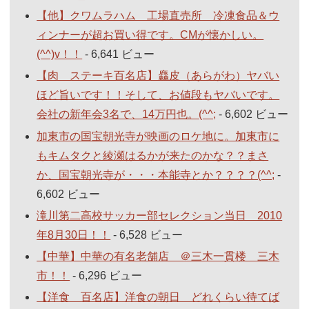
【他】クワムラハム 工場直売所 冷凍食品＆ウ
ィンナーが超お買い得です。CMが懐かしい。
(^^)v！！
- 6,641 ビュー
【肉 ステーキ百名店】麤皮（あらがわ）ヤバい
ほど旨いです！！そして、お値段もヤバいです。
会社の新年会3名で、14万円也。(^^;
- 6,602 ビュー
加東市の国宝朝光寺が映画のロケ地に。加東市に
もキムタクと綾瀬はるかが来たのかな？？まさ
か、国宝朝光寺が・・・本能寺とか？？？？(^^;
-
6,602 ビュー
滝川第二高校サッカー部セレクション当日 2010
年8月30日！！
- 6,528 ビュー
【中華】中華の有名老舗店 ＠三木一貫楼 三木
市！！
- 6,296 ビュー
【洋食 百名店】洋食の朝日 どれくらい待てば