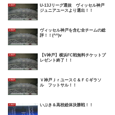
U-13Jリーグ選抜 ヴィッセル神戸
Ｖ神戸
ジュニアユースより選出！！
ヴィッセル神戸を含む全チームの総
Ｖ神戸
評！！(^^)v
【V神戸】横浜FC戦無料チケットプ
Ｖ神戸
レゼント終了！！
Ｖ神戸ＪｒユースＣ＆ＦＣギラソ
Ｖ神戸
ル フットサル！！
いぶき＆高校総体決勝戦！！
Ｖ神戸