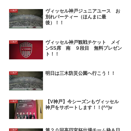
ヴィッセル神戸ジュニアユース お
Ｖ神戸
別れパーティー（ほんまに最
後）！！
ヴィッセル神戸観戦チケット メイ
Ｖ神戸
ンSS席 南 ９段目 無料プレゼン
ト！！
明日は三木防災公園へ行こう！！
Ｖ神戸
【V神戸】今シーズンもヴィッセル
Ｖ神戸
神戸をサポートします！！(^^)v
第２０回高円宮杯出場チーム枠＆日
Ｖ神戸