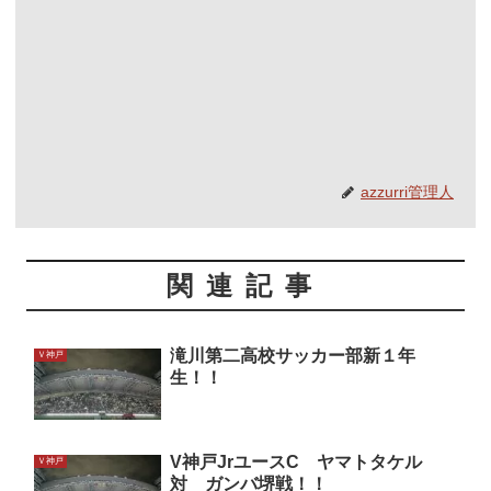
azzurri管理人
関連記事
滝川第二高校サッカー部新１年
Ｖ神戸
生！！
V神戸JrユースC ヤマトタケル
Ｖ神戸
対 ガンバ堺戦！！