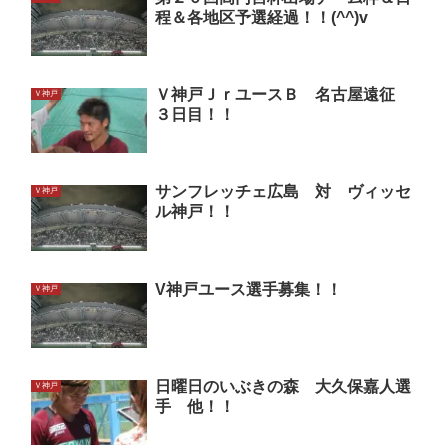
程＆各地区予選経過！！(^^)v
Ｖ神戸ＪｒユースＢ 名古屋遠征
Ｖ神戸
３日目！！
サンフレッチェ広島 対 ヴィッセ
Ｖ神戸
ル神戸！！
V神戸ユース選手募集！！
Ｖ神戸
日曜日のいぶきの森 大久保嘉人選
Ｖ神戸
手 他！！