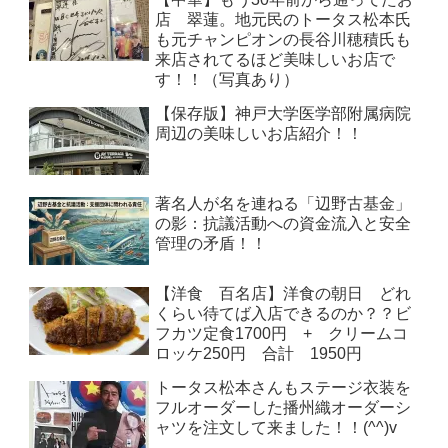
店 翠蓮。地元民のトータス松本氏
も元チャンピオンの長谷川穂積氏も
来店されてるほど美味しいお店で
す！！（写真あり）
【保存版】神戸大学医学部附属病院
周辺の美味しいお店紹介！！
著名人が名を連ねる「辺野古基金」
の影：抗議活動への資金流入と安全
管理の矛盾！！
【洋食 百名店】洋食の朝日 どれ
くらい待てば入店できるのか？？ビ
フカツ定食1700円 + クリームコ
ロッケ250円 合計 1950円
トータス松本さんもステージ衣装を
フルオーダーした播州織オーダーシ
ャツを注文して来ました！！(^^)v