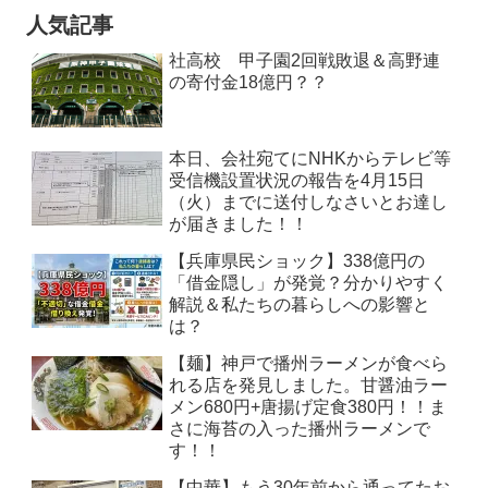
人気記事
社高校 甲子園2回戦敗退＆高野連
の寄付金18億円？？
本日、会社宛てにNHKからテレビ等
受信機設置状況の報告を4月15日
（火）までに送付しなさいとお達し
が届きました！！
【兵庫県民ショック】338億円の
「借金隠し」が発覚？分かりやすく
解説＆私たちの暮らしへの影響と
は？
【麺】神戸で播州ラーメンが食べら
れる店を発見しました。甘醤油ラー
メン680円+唐揚げ定食380円！！ま
さに海苔の入った播州ラーメンで
す！！
【中華】もう30年前から通ってたお