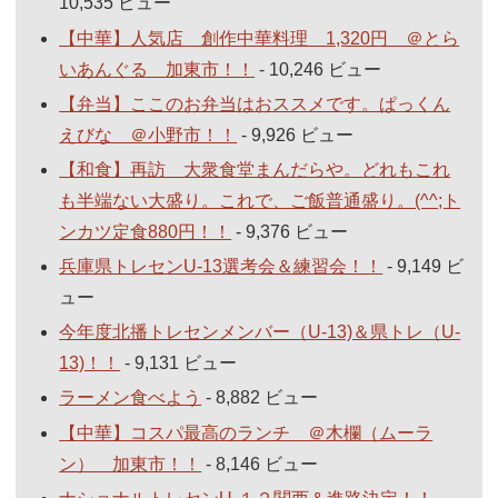
10,535 ビュー
【中華】人気店 創作中華料理 1,320円 ＠とら
いあんぐる 加東市！！
- 10,246 ビュー
【弁当】ここのお弁当はおススメです。ぱっくん
えびな ＠小野市！！
- 9,926 ビュー
【和食】再訪 大衆食堂まんだらや。どれもこれ
も半端ない大盛り。これで、ご飯普通盛り。(^^;ト
ンカツ定食880円！！
- 9,376 ビュー
兵庫県トレセンU-13選考会＆練習会！！
- 9,149 ビ
ュー
今年度北播トレセンメンバー（U-13)＆県トレ（U-
13)！！
- 9,131 ビュー
ラーメン食べよう
- 8,882 ビュー
【中華】コスパ最高のランチ ＠木欄（ムーラ
ン） 加東市！！
- 8,146 ビュー