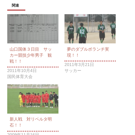
関連
山口国体３日目 サッ
夢のダブルボランチ実
カー競技少年男子 観
現！！
戦！！
2011年3月21日
2011年10月4日
サッカー
国民体育大会
新人戦 対リベルタ明
石！！
2009年11月16日