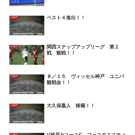
ベスト４進出！！
Ｖ神戸
関西ステップアップリーグ 第２
Ｖ神戸
戦 観戦！！
８／１５ ヴィッセル神戸 ユニバ
Ｖ神戸
観戦会！！
大久保嘉人 移籍！！
Ｖ神戸
V神戸JrユースC フェスタエスティ
Ｖ神戸