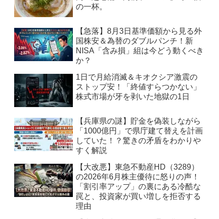
の一杯。
【急落】8月3日基準価額から見る外
国株安＆為替のダブルパンチ！新
NISA「含み損」組は今どう動くべき
か？
1日で月給消滅＆キオクシア激震の
ストップ安！「終値すらつかない」
株式市場が牙を剥いた地獄の1日
【兵庫県の謎】貯金を偽装しながら
「1000億円」で県庁建て替えを計画
していた！？驚きの矛盾をわかりや
すく解説
【大改悪】東急不動産HD（3289）
の2026年6月株主優待に怒りの声！
「割引率アップ」の裏にある冷酷な
罠と、投資家が買い増しを拒否する
理由