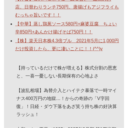
店。日替わりランチ750円。唐揚げもアジフライも
むっちゃ旨いです！！
【中華】蒸し鶏葱ソース580円+麻婆豆腐 ちょい
辛850円+あんかけ揚げそば750円！！
【株】楽天日本株4.3倍ブル 2021年5月に1,000円
だけ投資したら、更に凄いことに！！(^^)v
【持っているだけで株が増える】株式分割の恩恵
と、一喜一憂しない長期保有の心地よさ
【波乱相場】為替介入とハイテク暴落で一時マイ
ナス400万円の地獄…！からの奇跡の「V字回
復」！日経・ダウ下落をあざ笑う持ち株の好決算
ラッシュ！