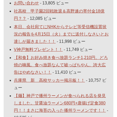
お問い合わせ
- 13,805 ビュー
社高校 甲子園2回戦敗退＆高野連の寄付金18億
円？？
- 12,085 ビュー
本日、会社宛てにNHKからテレビ等受信機設置状
況の報告を4月15日（火）までに送付しなさいとお
達しが届きました！！
- 11,998 ビュー
V神戸無料プレゼント！！
- 11,749 ビュー
【和食】お好み焼き食べ放題ランチ1,210円。どろ
焼の喃風。食べ放題なんて嘘っぱちやん。誇大広
告はやめなさい！！
- 11,410 ビュー
兵庫県 新 高校サッカー掲示板！！
- 10,757 ビ
ュー
【麺】神戸で播州ラーメンが食べられる店を発見
しました。甘醤油ラーメン680円+唐揚げ定食380
円！！まさに海苔の入った播州ラーメンです！！
-