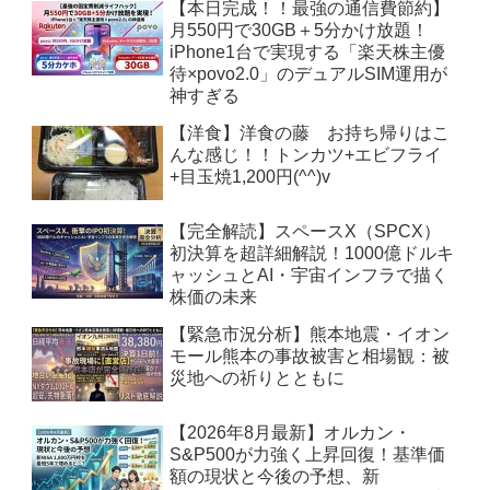
【本日完成！！最強の通信費節約】
月550円で30GB＋5分かけ放題！
iPhone1台で実現する「楽天株主優
待×povo2.0」のデュアルSIM運用が
神すぎる
【洋食】洋食の藤 お持ち帰りはこ
んな感じ！！トンカツ+エビフライ
+目玉焼1,200円(^^)v
【完全解読】スペースX（SPCX）
初決算を超詳細解説！1000億ドルキ
ャッシュとAI・宇宙インフラで描く
株価の未来
【緊急市況分析】熊本地震・イオン
モール熊本の事故被害と相場観：被
災地への祈りとともに
【2026年8月最新】オルカン・
S&P500が力強く上昇回復！基準価
額の現状と今後の予想、新