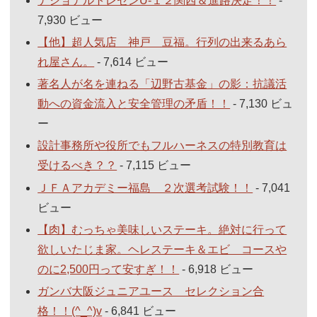
ナショナルトレセンU-１２関西＆進路決定！！
-
7,930 ビュー
【他】超人気店 神戸 豆福。行列の出来るあら
れ屋さん。
- 7,614 ビュー
著名人が名を連ねる「辺野古基金」の影：抗議活
動への資金流入と安全管理の矛盾！！
- 7,130 ビュ
ー
設計事務所や役所でもフルハーネスの特別教育は
受けるべき？？
- 7,115 ビュー
ＪＦＡアカデミー福島 ２次選考試験！！
- 7,041
ビュー
【肉】むっちゃ美味しいステーキ。絶対に行って
欲しいたじま家。ヘレステーキ＆エビ コースや
のに2,500円って安すぎ！！
- 6,918 ビュー
ガンバ大阪ジュニアユース セレクション合
格！！(^_^)v
- 6,841 ビュー