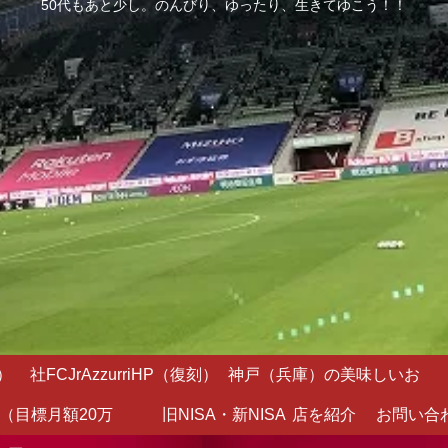
50代もあと少し。のんびり、ゆったり、生きてゆこう！！
）
社FCJrAzzurriHP（復刻）
神戸（兵庫）の美味しいお
（目標月額20万
旧NISA・新NISA
店を紹介
お問い合