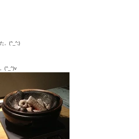
^_^;)
^_^)v