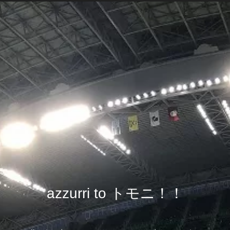
azzurri to トモニ！！