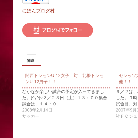
にほんブログ村
関連
関西トレセンU-12女子 対 北播トレセ
セレッソ
ンU-12男子！！
他！！
なかなか楽しい試合の予定が入ってきまし
９／２は、
た。(^｡^)v２／２３日（土）１３：００集合
した。９時
試合は、１４：０…
試合目。対
2008年2月14日
2007年9月
サッカー
社ＦＣジュ