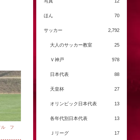
写真
12
ほん
70
サッカー
2,792
大人のサッカー教室
25
Ｖ神戸
978
日本代表
88
天皇杯
27
オリンピック日本代表
13
各年代別日本代表
13
ソル フ
Ｊリーグ
17