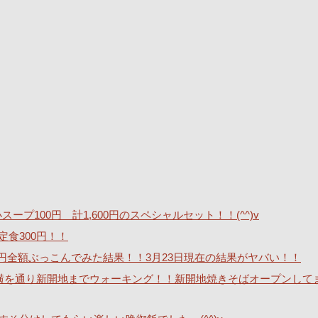
ープ100円 計1,600円のスペシャルセット！！(^^)v
定食300円！！
40万円全額ぶっこんでみた結果！！3月23日現在の結果がヤバい！！
横を通り新開地までウォーキング！！新開地焼きそばオープンして