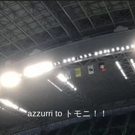
azzurri to トモニ！！