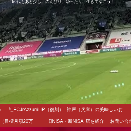
50代もあと少し。のんびり、ゆったり、生きてゆこう！！
）
社FCJrAzzurriHP（復刻）
神戸（兵庫）の美味しいお
（目標月額20万
旧NISA・新NISA
店を紹介
お問い合