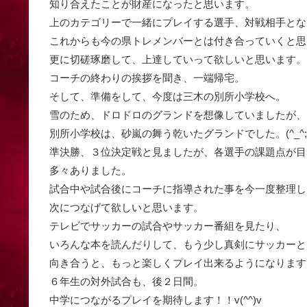
知り合えたことが財産になったと思います。
上のカテゴリーで一緒にプレイする選手、対戦相手とな
これからも今の県トレメンバーとは付き合っていくと思
更に切磋琢磨して、上達していって欲しいと思います。
コーチの終わりの挨拶を聞き、一端帰宅。
そして、準備をして、今度は三木の別所小学校へ。
雪のため、ドロドロのグランドを想像していましたが、
別所小学校は、砂嵐の舞う乾いたグランドでした。(^_^;
準決勝、３位決定戦と見ましたが、各選手の課題点が目
多々ありました。
試合中や試合後にコーチに指導された事を今一度整理し
次につなげて欲しいと思います。
テレビでサッカーの試合やサッカー番組を見たり、
いろんな本を読んだりして、もう少し真剣にサッカーと
向き合うと、もっと楽しくプレイ出来るようになります
６年生の対外試合も、後２日間。
中学につながるプレイを期待します！！v(^^)v