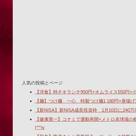
人気の投稿とページ
【洋食】特チキランチ950円+オムライス550円+小ス
【麺】つけ麺 一心 特製つけ麺1,180円+唐揚げ
【新NISA】新NISA成長投資枠 1月10日に2
【健康第一】コナミで運動再開+メトロ卓球場の
(^^)v