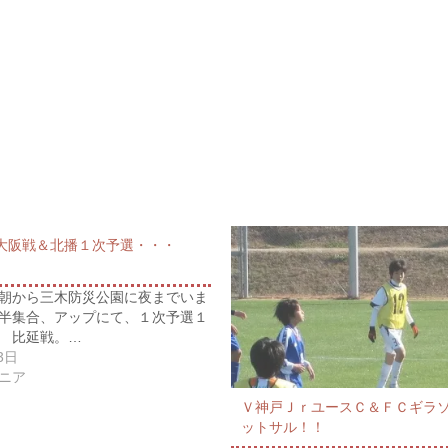
大阪戦＆北播１次予選・・・
朝から三木防災公園に夜までいま
半集合、アップにて、１次予選１
 比延戦。…
3日
ニア
Ｖ神戸ＪｒユースＣ＆ＦＣギラ
ットサル！！