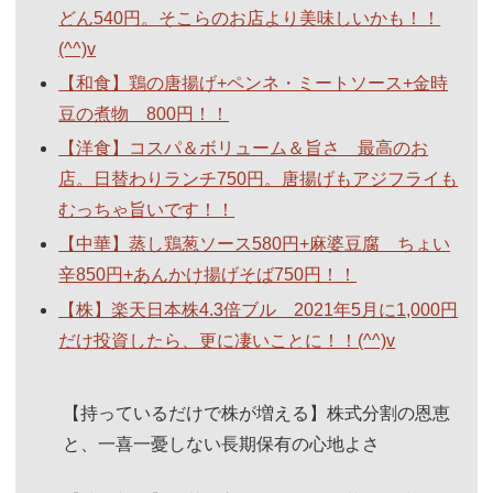
どん540円。そこらのお店より美味しいかも！！
(^^)v
【和食】鶏の唐揚げ+ペンネ・ミートソース+金時
豆の煮物 800円！！
【洋食】コスパ＆ボリューム＆旨さ 最高のお
店。日替わりランチ750円。唐揚げもアジフライも
むっちゃ旨いです！！
【中華】蒸し鶏葱ソース580円+麻婆豆腐 ちょい
辛850円+あんかけ揚げそば750円！！
【株】楽天日本株4.3倍ブル 2021年5月に1,000円
だけ投資したら、更に凄いことに！！(^^)v
【持っているだけで株が増える】株式分割の恩恵
と、一喜一憂しない長期保有の心地よさ