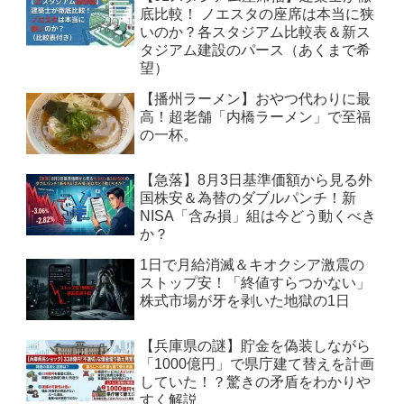
底比較！ ノエスタの座席は本当に狭
いのか？各スタジアム比較表＆新ス
タジアム建設のパース（あくまで希
望）
【播州ラーメン】おやつ代わりに最
高！超老舗「内橋ラーメン」で至福
の一杯。
【急落】8月3日基準価額から見る外
国株安＆為替のダブルパンチ！新
NISA「含み損」組は今どう動くべき
か？
1日で月給消滅＆キオクシア激震の
ストップ安！「終値すらつかない」
株式市場が牙を剥いた地獄の1日
【兵庫県の謎】貯金を偽装しながら
「1000億円」で県庁建て替えを計画
していた！？驚きの矛盾をわかりや
すく解説