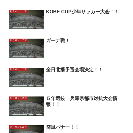
KOBE CUP少年サッカー大会！！
社ＦＣジュニア
ガーナ戦！
社ＦＣジュニア
全日北播予選会場決定！！
社ＦＣジュニア
５年選抜 兵庫県都市対抗大会情
社ＦＣジュニア
報！！
簡単バナー！！
社ＦＣジュニア