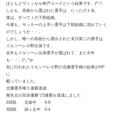
ほとんどヴィッセル神戸ユースという結果です。(^-^;
しかも、高校から選ばれた選手は、たったの１名。
後は、すべてＪの下部組織。
今後も、サッカーの上手い選手は下部組織に流れていく
のでしょうか・・。
しかし、唯一の高校から選出された滝川第二の選手は、
イルソーレ小野出身です。
去年もイルソーレ出身選手が選ばれて、また今年
も・・。(^｡^)v
先に行われたイルソーレ小野の北播選手権の結果がHP
に
載っていました。
北播選手権５連覇達成
無失点の完全優勝で5連覇を達成しました
2回戦 北条中 0-9
3回戦 緑ヶ丘中 0-4