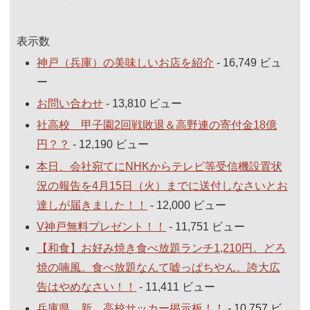
表示数
神戸（兵庫）の美味しいお店を紹介
- 16,749 ビュ
ー
お問い合わせ
- 13,810 ビュー
社高校 甲子園2回戦敗退＆高野連の寄付金18億
円？？
- 12,190 ビュー
本日、会社宛てにNHKからテレビ等受信機設置状
況の報告を4月15日（火）までに送付しなさいとお
達しが届きました！！
- 12,000 ビュー
V神戸無料プレゼント！！
- 11,751 ビュー
【和食】お好み焼き食べ放題ランチ1,210円。どろ
焼の喃風。食べ放題なんて嘘っぱちやん。誇大広
告はやめなさい！！
- 11,411 ビュー
兵庫県 新 高校サッカー掲示板！！
- 10,757 ビ