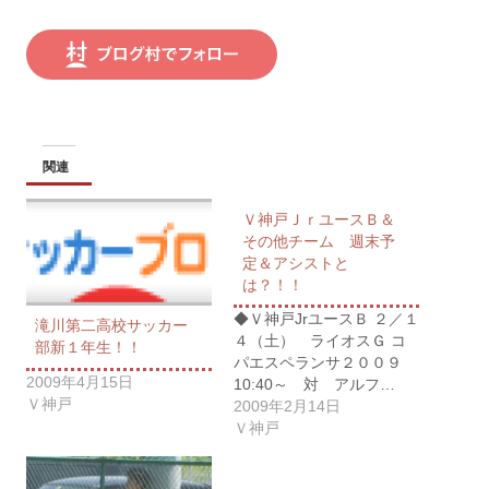
関連
Ｖ神戸ＪｒユースＢ＆
その他チーム 週末予
定＆アシストと
は？！！
◆Ｖ神戸JrユースＢ ２／１
滝川第二高校サッカー
４（土） ライオスＧ コ
部新１年生！！
パエスペランサ２００９
2009年4月15日
10:40～ 対 アルフ…
Ｖ神戸
2009年2月14日
Ｖ神戸