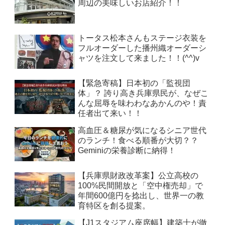
周辺の美味しいお店紹介！！
トータス松本さんもステージ衣装を
フルオーダーした播州織オーダーシ
ャツを注文して来ました！！(^^)v
【緊急寄稿】日本初の「監視団
体」？ 誇り高き兵庫県民が、なぜこ
んな屈辱を味わわなあかんのや！責
任者出て来い！！
高血圧＆糖尿が気になるシニア世代
のランチ！食べる順番が大切？？
Geminiの栄養診断に納得！
【兵庫県財政改革案】公立高校の
100%民間開放と「空中権売却」で
年間600億円を捻出し、世界一の教
育特区を創る提案。
【J1スタジアム座席幅】建築士が徹