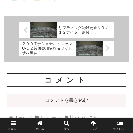
リフティング記録更新＆９／
１２ナイター練習！！
２００７ナショナルトレセン
U-１２関西参加依頼＆フット
サル練習！！
コメント
コメントを書き込む
ホーム
サッカー
社ＦＣジュニア
メニュー
ホーム
検索
トップ
サイドバー