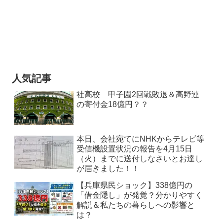
人気記事
社高校 甲子園2回戦敗退＆高野連
の寄付金18億円？？
本日、会社宛てにNHKからテレビ等
受信機設置状況の報告を4月15日
（火）までに送付しなさいとお達し
が届きました！！
【兵庫県民ショック】338億円の
「借金隠し」が発覚？分かりやすく
解説＆私たちの暮らしへの影響と
は？