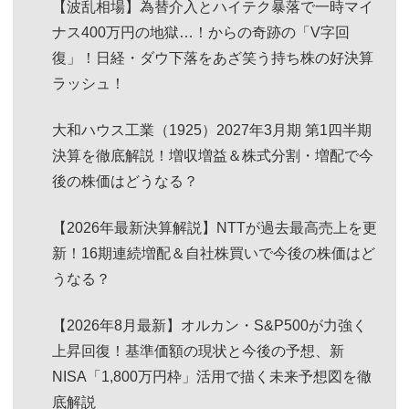
【波乱相場】為替介入とハイテク暴落で一時マイ
ナス400万円の地獄…！からの奇跡の「V字回
復」！日経・ダウ下落をあざ笑う持ち株の好決算
ラッシュ！
大和ハウス工業（1925）2027年3月期 第1四半期
決算を徹底解説！増収増益＆株式分割・増配で今
後の株価はどうなる？
【2026年最新決算解説】NTTが過去最高売上を更
新！16期連続増配＆自社株買いで今後の株価はど
うなる？
【2026年8月最新】オルカン・S&P500が力強く
上昇回復！基準価額の現状と今後の予想、新
NISA「1,800万円枠」活用で描く未来予想図を徹
底解説