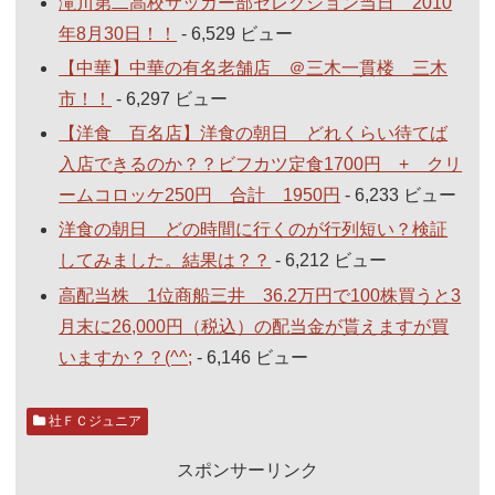
滝川第二高校サッカー部セレクション当日 2010
年8月30日！！
- 6,529 ビュー
【中華】中華の有名老舗店 ＠三木一貫楼 三木
市！！
- 6,297 ビュー
【洋食 百名店】洋食の朝日 どれくらい待てば
入店できるのか？？ビフカツ定食1700円 + クリ
ームコロッケ250円 合計 1950円
- 6,233 ビュー
洋食の朝日 どの時間に行くのが行列短い？検証
してみました。結果は？？
- 6,212 ビュー
高配当株 1位商船三井 36.2万円で100株買うと3
月末に26,000円（税込）の配当金が貰えますが買
いますか？？(^^;
- 6,146 ビュー
社ＦＣジュニア
スポンサーリンク