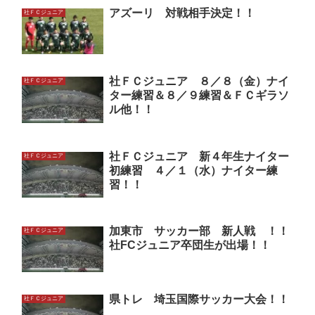
アズーリ 対戦相手決定！！
社ＦＣジュニア
社ＦＣジュニア ８／８（金）ナイ
社ＦＣジュニア
ター練習＆８／９練習＆ＦＣギラソ
ル他！！
社ＦＣジュニア 新４年生ナイター
社ＦＣジュニア
初練習 ４／１（水）ナイター練
習！！
加東市 サッカー部 新人戦 ！！
社ＦＣジュニア
社FCジュニア卒団生が出場！！
県トレ 埼玉国際サッカー大会！！
社ＦＣジュニア