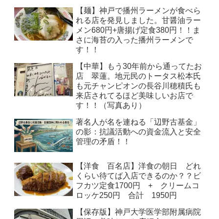
【麺】神戸で播州ラーメンが食べら
れる店を発見しました。甘醤油ラー
メン680円+唐揚げ定食380円！！ま
さに海苔の入った播州ラーメンで
す！！
【中華】もう30年前から通ってたお
店 翠蓮。地元民のトータス松本氏
も元チャンピオンの長谷川穂積氏も
来店されてるほど美味しいお店で
す！！（写真あり）
著名人が名を連ねる「辺野古基金」
の影：抗議活動への資金流入と安全
管理の矛盾！！
【洋食 百名店】洋食の朝日 どれ
くらい待てば入店できるのか？？ビ
フカツ定食1700円 + クリームコ
ロッケ250円 合計 1950円
【保存版】神戸大学医学部附属病院