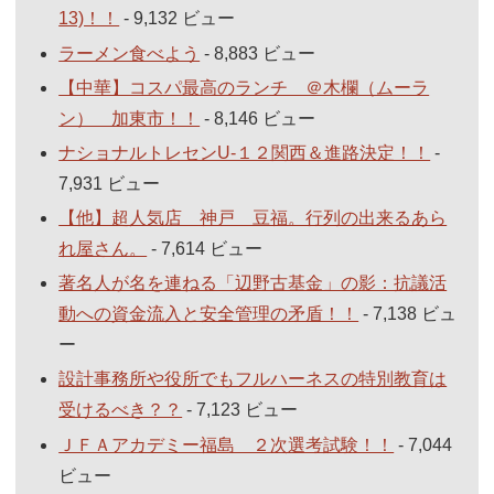
13)！！
- 9,132 ビュー
ラーメン食べよう
- 8,883 ビュー
【中華】コスパ最高のランチ ＠木欄（ムーラ
ン） 加東市！！
- 8,146 ビュー
ナショナルトレセンU-１２関西＆進路決定！！
-
7,931 ビュー
【他】超人気店 神戸 豆福。行列の出来るあら
れ屋さん。
- 7,614 ビュー
著名人が名を連ねる「辺野古基金」の影：抗議活
動への資金流入と安全管理の矛盾！！
- 7,138 ビュ
ー
設計事務所や役所でもフルハーネスの特別教育は
受けるべき？？
- 7,123 ビュー
ＪＦＡアカデミー福島 ２次選考試験！！
- 7,044
ビュー