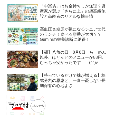
「中楽坊」はお金持ちしか無理？資
産家が選ぶ「さらに上」の超高級施
設と高齢者のリアルな懐事情
高血圧＆糖尿が気になるシニア世代
のランチ！食べる順番が大切？？
Geminiの栄養診断に納得！
【麺】八角の日 8月8日 らーめん
以外、ほとんどのメニューが88円。
むっちゃ安かったです！！(^^)v
【持っているだけで株が増える】株
式分割の恩恵と、一喜一憂しない長
期保有の心地よさ