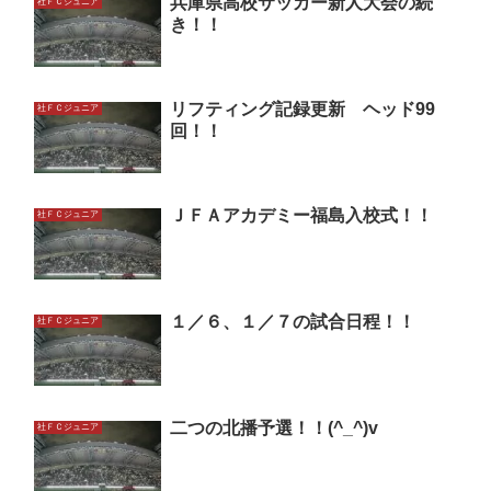
兵庫県高校サッカー新人大会の続
社ＦＣジュニア
き！！
リフティング記録更新 ヘッド99
社ＦＣジュニア
回！！
ＪＦＡアカデミー福島入校式！！
社ＦＣジュニア
１／６、１／７の試合日程！！
社ＦＣジュニア
二つの北播予選！！(^_^)v
社ＦＣジュニア