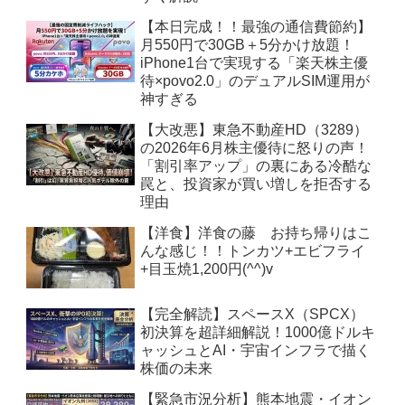
【本日完成！！最強の通信費節約】
月550円で30GB＋5分かけ放題！
iPhone1台で実現する「楽天株主優
待×povo2.0」のデュアルSIM運用が
神すぎる
【大改悪】東急不動産HD（3289）
の2026年6月株主優待に怒りの声！
「割引率アップ」の裏にある冷酷な
罠と、投資家が買い増しを拒否する
理由
【洋食】洋食の藤 お持ち帰りはこ
んな感じ！！トンカツ+エビフライ
+目玉焼1,200円(^^)v
【完全解読】スペースX（SPCX）
初決算を超詳細解説！1000億ドルキ
ャッシュとAI・宇宙インフラで描く
株価の未来
【緊急市況分析】熊本地震・イオン