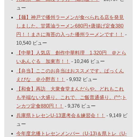
ュー
【麺】神戸で播州ラーメンが食べられる店を発見
しました。甘醤油ラーメン680円+唐揚げ定食380
円！！まさに海苔の入った播州ラーメンです！！
-
10,540 ビュー
【中華】人気店 創作中華料理 1,320円 ＠とら
いあんぐる 加東市！！
- 10,246 ビュー
【弁当】ここのお弁当はおススメです。ぱっくん
えびな ＠小野市！！
- 9,932 ビュー
【和食】再訪 大衆食堂まんだらや。どれもこれ
も半端ない大盛り。これで、ご飯普通盛り。(^^;ト
ンカツ定食880円！！
- 9,376 ビュー
兵庫県トレセンU-13選考会＆練習会！！
- 9,149 ビ
ュー
今年度北播トレセンメンバー（U-13)＆県トレ（U-