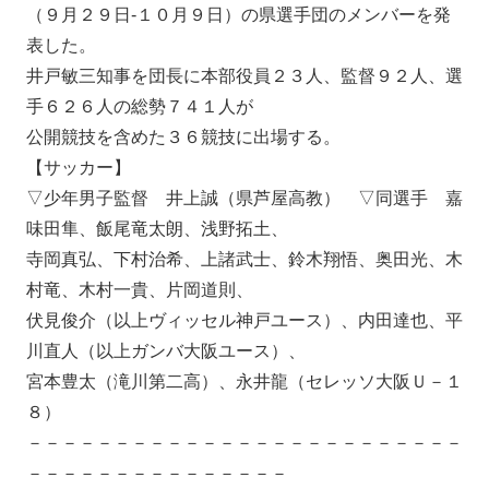
（９月２９日-１０月９日）の県選手団のメンバーを発
表した。
井戸敏三知事を団長に本部役員２３人、監督９２人、選
手６２６人の総勢７４１人が
公開競技を含めた３６競技に出場する。
【サッカー】
▽少年男子監督 井上誠（県芦屋高教） ▽同選手 嘉
味田隼、飯尾竜太朗、浅野拓土、
寺岡真弘、下村治希、上諸武士、鈴木翔悟、奥田光、木
村竜、木村一貴、片岡道則、
伏見俊介（以上ヴィッセル神戸ユース）、内田達也、平
川直人（以上ガンバ大阪ユース）、
宮本豊太（滝川第二高）、永井龍（セレッソ大阪Ｕ－１
８）
－－－－－－－－－－－－－－－－－－－－－－－－－
－－－－－－－－－－－－－－－