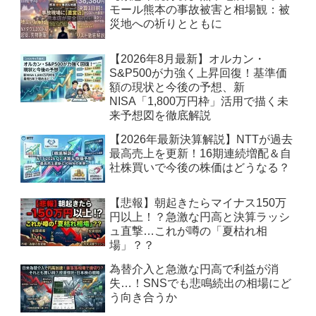
モール熊本の事故被害と相場観：被
災地への祈りとともに
【2026年8月最新】オルカン・
S&P500が力強く上昇回復！基準価
額の現状と今後の予想、新
NISA「1,800万円枠」活用で描く未
来予想図を徹底解説
【2026年最新決算解説】NTTが過去
最高売上を更新！16期連続増配＆自
社株買いで今後の株価はどうなる？
【悲報】朝起きたらマイナス150万
円以上！？急激な円高と決算ラッシ
ュ直撃…これが噂の「夏枯れ相
場」？？
為替介入と急激な円高で利益が消
失…！SNSでも悲鳴続出の相場にど
う向き合うか