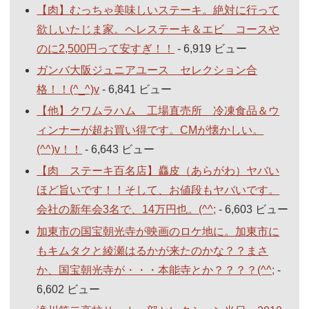
【肉】むっちゃ美味しいステーキ。絶対に行って
欲しいたじま家。ヘレステーキ＆エビ コースや
のに2,500円って安すぎ！！
- 6,919 ビュー
ガンバ大阪ジュニアユース セレクション合
格！！(^_^)v
- 6,841 ビュー
【他】クワムラハム 工場直売所 冷凍食品＆ウ
ィンナーが超お買い得です。CMが懐かしい。
(^^)v！！
- 6,643 ビュー
【肉 ステーキ百名店】麤皮（あらがわ）ヤバい
ほど旨いです！！そして、お値段もヤバいです。
会社の新年会3名で、14万円也。(^^;
- 6,603 ビュー
加東市の国宝朝光寺が映画のロケ地に。加東市に
もキムタクと綾瀬はるかが来たのかな？？まさ
か、国宝朝光寺が・・・本能寺とか？？？？(^^;
-
6,602 ビュー