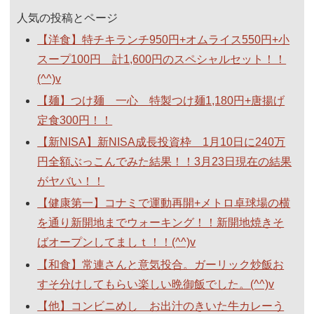
人気の投稿とページ
【洋食】特チキランチ950円+オムライス550円+小
スープ100円 計1,600円のスペシャルセット！！
(^^)v
【麺】つけ麺 一心 特製つけ麺1,180円+唐揚げ
定食300円！！
【新NISA】新NISA成長投資枠 1月10日に240万
円全額ぶっこんでみた結果！！3月23日現在の結果
がヤバい！！
【健康第一】コナミで運動再開+メトロ卓球場の横
を通り新開地までウォーキング！！新開地焼きそ
ばオープンしてましｔ！！(^^)v
【和食】常連さんと意気投合。ガーリック炒飯お
すそ分けしてもらい楽しい晩御飯でした。(^^)v
【他】コンビニめし お出汁のきいた牛カレーう