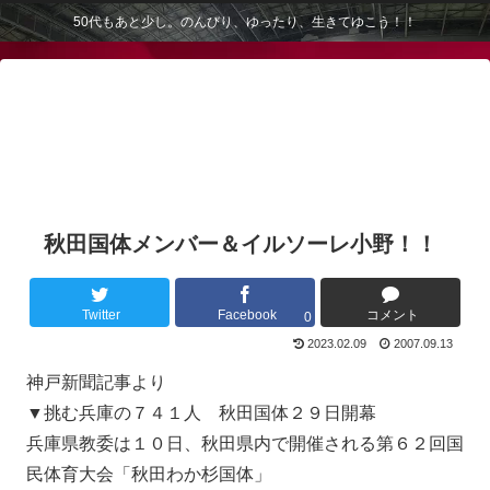
50代もあと少し。のんびり、ゆったり、生きてゆこう！！
秋田国体メンバー＆イルソーレ小野！！
Twitter
Facebook
コメント
0
2023.02.09
2007.09.13
神戸新聞記事より
▼挑む兵庫の７４１人 秋田国体２９日開幕
兵庫県教委は１０日、秋田県内で開催される第６２回国
民体育大会「秋田わか杉国体」