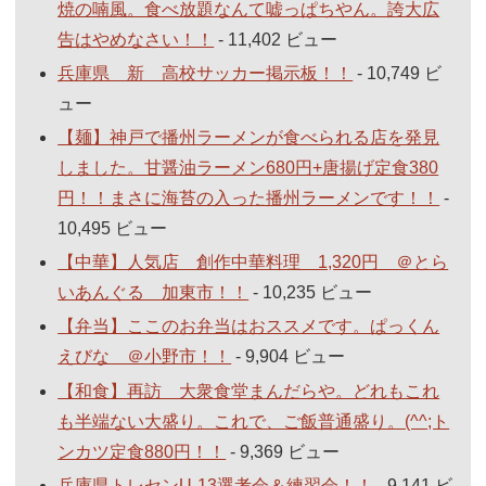
焼の喃風。食べ放題なんて嘘っぱちやん。誇大広
告はやめなさい！！
- 11,402 ビュー
兵庫県 新 高校サッカー掲示板！！
- 10,749 ビ
ュー
【麺】神戸で播州ラーメンが食べられる店を発見
しました。甘醤油ラーメン680円+唐揚げ定食380
円！！まさに海苔の入った播州ラーメンです！！
-
10,495 ビュー
【中華】人気店 創作中華料理 1,320円 ＠とら
いあんぐる 加東市！！
- 10,235 ビュー
【弁当】ここのお弁当はおススメです。ぱっくん
えびな ＠小野市！！
- 9,904 ビュー
【和食】再訪 大衆食堂まんだらや。どれもこれ
も半端ない大盛り。これで、ご飯普通盛り。(^^;ト
ンカツ定食880円！！
- 9,369 ビュー
兵庫県トレセンU-13選考会＆練習会！！
- 9,141 ビ