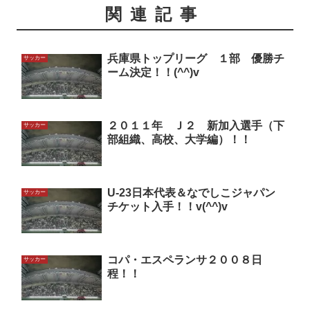
関連記事
兵庫県トップリーグ １部 優勝チ
サッカー
ーム決定！！(^^)v
２０１１年 Ｊ２ 新加入選手（下
サッカー
部組織、高校、大学編）！！
U-23日本代表＆なでしこジャパン
サッカー
チケット入手！！v(^^)v
コパ・エスペランサ２００８日
サッカー
程！！