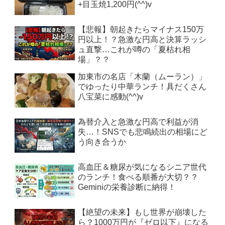
+目玉焼1,200円(^^)v
【悲報】朝起きたらマイナス150万
円以上！？急激な円高と決算ラッシ
ュ直撃…これが噂の「夏枯れ相
場」？？
加東市の名店「木蘭（ムーラン）」
でゆったり中華ランチ！具だくさん
八宝菜に感動(^^)v
為替介入と急激な円高で利益が消
失…！SNSでも悲鳴続出の相場にど
う向き合うか
高血圧＆糖尿が気になるシニア世代
のランチ！食べる順番が大切？？
Geminiの栄養診断に納得！
【絶望の未来】もし世界が崩壊した
ら？1000万円が『ゼロ以下』になる