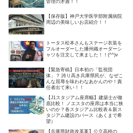
管理の矛盾！！
【保存版】神戸大学医学部附属病院
周辺の美味しいお店紹介！！
トータス松本さんもステージ衣装を
フルオーダーした播州織オーダーシ
ャツを注文して来ました！！(^^)v
【緊急寄稿】日本初の「監視団
体」？ 誇り高き兵庫県民が、なぜこ
んな屈辱を味わわなあかんのや！責
任者出て来い！！
【J1スタジアム座席幅】建築士が徹
底比較！ ノエスタの座席は本当に狭
いのか？各スタジアム比較表＆新ス
タジアム建設のパース（あくまで希
望）
【兵庫県財政改革案】公立高校の