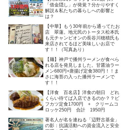
「借金隠し」が発覚？分かりやすく
解説＆私たちの暮らしへの影響と
は？
【中華】もう30年前から通ってたお
店 翠蓮。地元民のトータス松本氏
も元チャンピオンの長谷川穂積氏も
来店されてるほど美味しいお店で
す！！（写真あり）
【麺】神戸で播州ラーメンが食べら
れる店を発見しました。甘醤油ラー
メン680円+唐揚げ定食380円！！ま
さに海苔の入った播州ラーメンで
す！！
【洋食 百名店】洋食の朝日 どれ
くらい待てば入店できるのか？？ビ
フカツ定食1700円 + クリームコ
ロッケ250円 合計 1950円
著名人が名を連ねる「辺野古基金」
の影：抗議活動への資金流入と安全