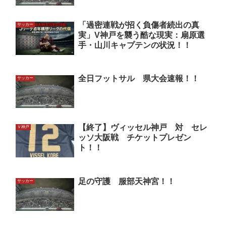
「過密連戦が招く負傷者続出の真
サッカー
実」V神戸を襲う酷な現実：扇原選
手・山川キャプテンの状況！！
全日フットサル 県大会速報！！
サッカー
【終了】ヴィッセル神戸 対 セレ
Ｖ神戸
ッソ大阪戦 チケットプレゼン
ト！！
足の守護 服部天神宮！！
サッカー