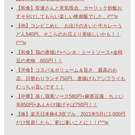
【和食】常連さんと意気投合。ガーリック炒飯お
すそ分けしてもらい楽しい晩御飯でした。(^^)v
【他】コンビニめし お出汁のきいた牛カレーう
どん540円。そこらのお店より美味しいかも！！
(^^)v
【和食】鶏の唐揚げ+ペンネ・ミートソース+金時
豆の煮物 800円！！
【洋食】コスパ＆ボリューム＆旨さ 最高のお
店。日替わりランチ750円。唐揚げもアジフライも
むっちゃ旨いです！！
【中華】蒸し鶏葱ソース580円+麻婆豆腐 ちょい
辛850円+あんかけ揚げそば750円！！
【株】楽天日本株4.3倍ブル 2021年5月に1,000円
だけ投資したら、更に凄いことに！！(^^)v