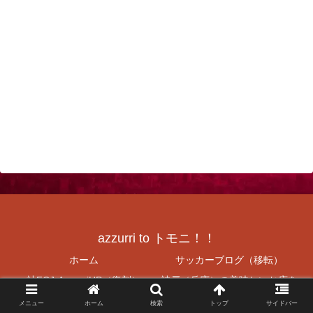
azzurri to トモニ！！
ホーム
サッカーブログ（移転）
社FCJrAzzurriHP（復刻）
神戸（兵庫）の美味しいお店を
紹介
メニュー
ホーム
検索
トップ
サイドバー