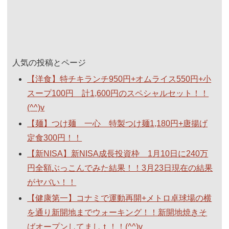
人気の投稿とページ
【洋食】特チキランチ950円+オムライス550円+小
スープ100円 計1,600円のスペシャルセット！！
(^^)v
【麺】つけ麺 一心 特製つけ麺1,180円+唐揚げ
定食300円！！
【新NISA】新NISA成長投資枠 1月10日に240万
円全額ぶっこんでみた結果！！3月23日現在の結果
がヤバい！！
【健康第一】コナミで運動再開+メトロ卓球場の横
を通り新開地までウォーキング！！新開地焼きそ
ばオープンしてましｔ！！(^^)v