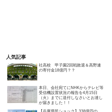
人気記事
社高校 甲子園2回戦敗退＆高野連
の寄付金18億円？？
本日、会社宛てにNHKからテレビ等
受信機設置状況の報告を4月15日
（火）までに送付しなさいとお達し
が届きました！！
【兵庫県民ショック】338億円の