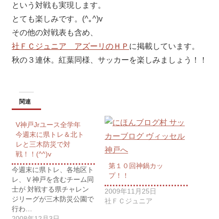
という対戦も実現します。
とても楽しみです。(^｡^)v
その他の対戦表も含め、
社ＦＣジュニア アズーリのＨＰ
に掲載しています。
秋の３連休。紅葉同様、サッカーを楽しみましょう！！
関連
V神戸Jrユース全学年
今週末に県トレ＆北ト
レと三木防災で対
戦！！(^^)v
第１０回神鍋カッ
今週末に県トレ、各地区ト
プ！！
レ、Ｖ神戸を含むチーム同
士が 対戦する県チャレン
2009年11月25日
ジリーグが三木防災公園で
社ＦＣジュニア
行わ…
2008年12月3日