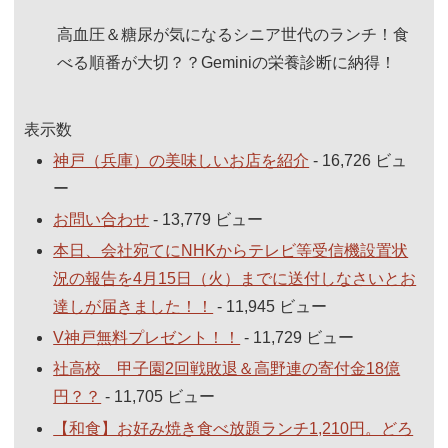
高血圧＆糖尿が気になるシニア世代のランチ！食
べる順番が大切？？Geminiの栄養診断に納得！
表示数
神戸（兵庫）の美味しいお店を紹介
- 16,726 ビュ
ー
お問い合わせ
- 13,779 ビュー
本日、会社宛てにNHKからテレビ等受信機設置状
況の報告を4月15日（火）までに送付しなさいとお
達しが届きました！！
- 11,945 ビュー
V神戸無料プレゼント！！
- 11,729 ビュー
社高校 甲子園2回戦敗退＆高野連の寄付金18億
円？？
- 11,705 ビュー
【和食】お好み焼き食べ放題ランチ1,210円。どろ