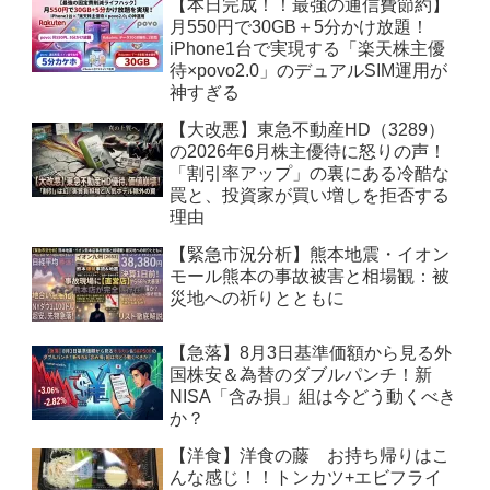
【本日完成！！最強の通信費節約】
月550円で30GB＋5分かけ放題！
iPhone1台で実現する「楽天株主優
待×povo2.0」のデュアルSIM運用が
神すぎる
【大改悪】東急不動産HD（3289）
の2026年6月株主優待に怒りの声！
「割引率アップ」の裏にある冷酷な
罠と、投資家が買い増しを拒否する
理由
【緊急市況分析】熊本地震・イオン
モール熊本の事故被害と相場観：被
災地への祈りとともに
【急落】8月3日基準価額から見る外
国株安＆為替のダブルパンチ！新
NISA「含み損」組は今どう動くべき
か？
【洋食】洋食の藤 お持ち帰りはこ
んな感じ！！トンカツ+エビフライ