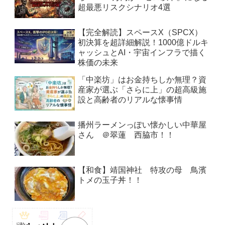
超最悪リスクシナリオ4選
【完全解読】スペースX（SPCX）
初決算を超詳細解説！1000億ドルキ
ャッシュとAI・宇宙インフラで描く
株価の未来
「中楽坊」はお金持ちしか無理？資
産家が選ぶ「さらに上」の超高級施
設と高齢者のリアルな懐事情
播州ラーメンっぽい懐かしい中華屋
さん ＠翠蓮 西脇市！！
【和食】靖国神社 特攻の母 鳥濱
トメの玉子丼！！