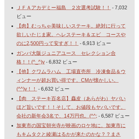
ＪＦＡアカデミー福島 ２次選考試験！！
- 7,032
ビュー
【肉】むっちゃ美味しいステーキ。絶対に行って
欲しいたじま家。ヘレステーキ＆エビ コースや
のに2,500円って安すぎ！！
- 6,913 ビュー
ガンバ大阪ジュニアユース セレクション合
格！！(^_^)v
- 6,832 ビュー
【他】クワムラハム 工場直売所 冷凍食品＆ウ
ィンナーが超お買い得です。CMが懐かしい。
(^^)v！！
- 6,632 ビュー
【肉 ステーキ百名店】麤皮（あらがわ）ヤバい
ほど旨いです！！そして、お値段もヤバいです。
会社の新年会3名で、14万円也。(^^;
- 6,587 ビュー
加東市の国宝朝光寺が映画のロケ地に。加東市に
もキムタクと綾瀬はるかが来たのかな？？まさ