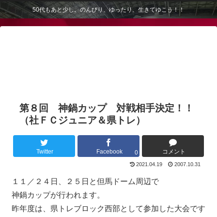
50代もあと少し。のんびり、ゆったり、生きてゆこう！！
第８回 神鍋カップ 対戦相手決定！！
（社ＦＣジュニア＆県トレ）
Twitter
Facebook
コメント
0
2021.04.19
2007.10.31
１１／２４日、２５日と但馬ドーム周辺で
神鍋カップが行われます。
昨年度は、県トレブロック西部として参加した大会です