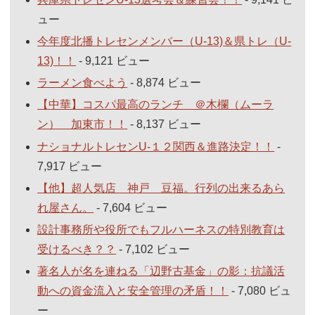
ュー
今年度北播トレセンメンバー（U-13)＆県トレ（U-
13)！！
- 9,121 ビュー
ラーメン食べよう
- 8,874 ビュー
【中華】コスパ最高のランチ ＠木欄（ムーラ
ン） 加東市！！
- 8,137 ビュー
ナショナルトレセンU-１２関西＆進路決定！！
-
7,917 ビュー
【他】超人気店 神戸 豆福。行列の出来るあら
れ屋さん。
- 7,604 ビュー
設計事務所や役所でもフルハーネスの特別教育は
受けるべき？？
- 7,102 ビュー
著名人が名を連ねる「辺野古基金」の影：抗議活
動への資金流入と安全管理の矛盾！！
- 7,080 ビュ
ー