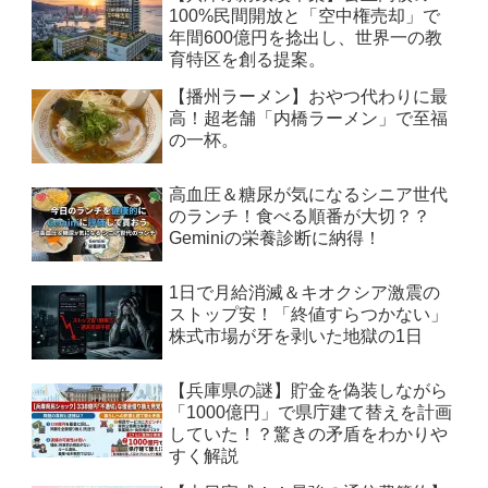
100%民間開放と「空中権売却」で
年間600億円を捻出し、世界一の教
育特区を創る提案。
【播州ラーメン】おやつ代わりに最
高！超老舗「内橋ラーメン」で至福
の一杯。
高血圧＆糖尿が気になるシニア世代
のランチ！食べる順番が大切？？
Geminiの栄養診断に納得！
1日で月給消滅＆キオクシア激震の
ストップ安！「終値すらつかない」
株式市場が牙を剥いた地獄の1日
【兵庫県の謎】貯金を偽装しながら
「1000億円」で県庁建て替えを計画
していた！？驚きの矛盾をわかりや
すく解説