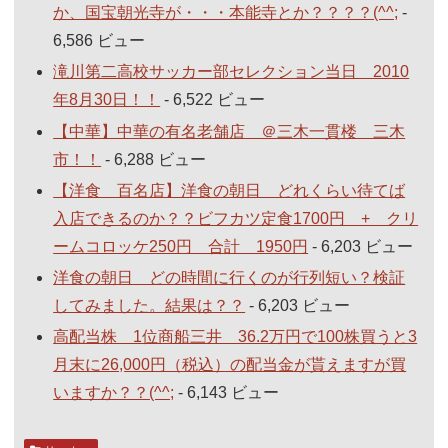
か、国宝朝光寺が・・・本能寺とか？？？？(^^;
-
6,586 ビュー
滝川第二高校サッカー部セレクション当日 2010
年8月30日！！
- 6,522 ビュー
【中華】中華の有名老舗店 ＠三木一貫楼 三木
市！！
- 6,288 ビュー
【洋食 百名店】洋食の朝日 どれくらい待てば
入店できるのか？？ビフカツ定食1700円 + クリ
ームコロッケ250円 合計 1950円
- 6,203 ビュー
洋食の朝日 どの時間に行くのが行列短い？検証
してみました。結果は？？
- 6,203 ビュー
高配当株 1位商船三井 36.2万円で100株買うと3
月末に26,000円（税込）の配当金が貰えますが買
いますか？？(^^;
- 6,143 ビュー