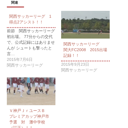
関連
関西サッカーリーグ 1
得点2アシスト！！
前節 関西サッカーリーグ
初出場。 77分からの交代
で、公式記録にはありませ
関西サッカーリーグ
んが シュートも撃ったと
関大FC2008 2015出場
言…
記録！！
2015年7月6日
2015年9月23日
関西サッカーリーグ
関西サッカーリーグ
Ｖ神戸ＪｒユースＢ
プレミアカップ神戸市
予選 対 灘中学校
（訂正）！！