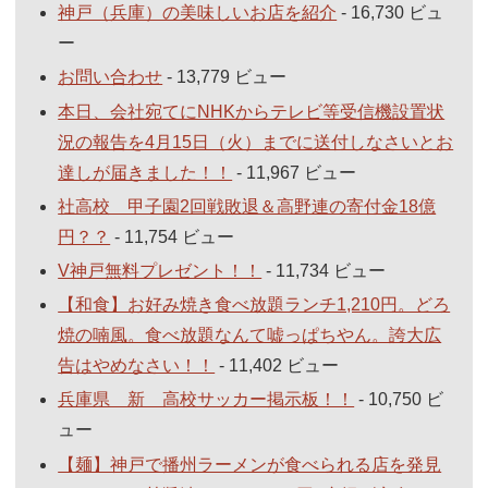
神戸（兵庫）の美味しいお店を紹介
- 16,730 ビュ
ー
お問い合わせ
- 13,779 ビュー
本日、会社宛てにNHKからテレビ等受信機設置状
況の報告を4月15日（火）までに送付しなさいとお
達しが届きました！！
- 11,967 ビュー
社高校 甲子園2回戦敗退＆高野連の寄付金18億
円？？
- 11,754 ビュー
V神戸無料プレゼント！！
- 11,734 ビュー
【和食】お好み焼き食べ放題ランチ1,210円。どろ
焼の喃風。食べ放題なんて嘘っぱちやん。誇大広
告はやめなさい！！
- 11,402 ビュー
兵庫県 新 高校サッカー掲示板！！
- 10,750 ビ
ュー
【麺】神戸で播州ラーメンが食べられる店を発見