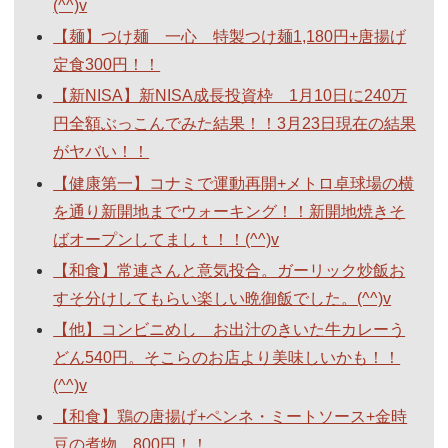
(^^)v
【麺】つけ麺 一心 特製つけ麺1,180円+唐揚げ
定食300円！！
【新NISA】新NISA成長投資枠 1月10日に240万
円全額ぶっこんでみた結果！！3月23日現在の結果
がヤバい！！
【健康第一】コナミで運動再開+メトロ卓球場の横
を通り新開地までウォーキング！！新開地焼きそ
ばオープンしてましｔ！！(^^)v
【和食】常連さんと意気投合。ガーリック炒飯お
すそ分けしてもらい楽しい晩御飯でした。(^^)v
【他】コンビニめし お出汁のきいた牛カレーう
どん540円。そこらのお店より美味しいかも！！
(^^)v
【和食】鶏の唐揚げ+ペンネ・ミートソース+金時
豆の煮物 800円！！