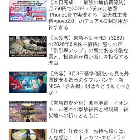
【本日完成！！最強の通信費節約】
月550円で30GB＋5分かけ放題！
iPhone1台で実現する「楽天株主優
待×povo2.0」のデュアルSIM運用が
神すぎる
【大改悪】東急不動産HD（3289）
の2026年6月株主優待に怒りの声！
「割引率アップ」の裏にある冷酷な
罠と、投資家が買い増しを拒否する
理由
【急落】8月3日基準価額から見る外
国株安＆為替のダブルパンチ！新
NISA「含み損」組は今どう動くべき
か？
【緊急市況分析】熊本地震・イオン
モール熊本の事故被害と相場観：被
災地への祈りとともに
【洋食】洋食の藤 お持ち帰りはこ
んな感じ！！トンカツ+エビフライ