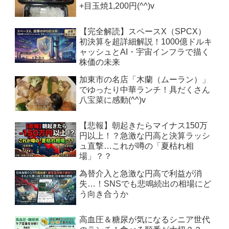
+目玉焼1,200円(^^)v
【完全解読】スペースX（SPCX）
初決算を超詳細解説！1000億ドルキ
ャッシュとAI・宇宙インフラで描く
株価の未来
加東市の名店「木蘭（ムーラン）」
でゆったり中華ランチ！具だくさん
八宝菜に感動(^^)v
【悲報】朝起きたらマイナス150万
円以上！？急激な円高と決算ラッシ
ュ直撃…これが噂の「夏枯れ相
場」？？
為替介入と急激な円高で利益が消
失…！SNSでも悲鳴続出の相場にど
う向き合うか
高血圧＆糖尿が気になるシニア世代