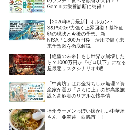
のランチ！食べる順番が大切？？
Geminiの栄養診断に納得！
【2026年8月最新】オルカン・
S&P500が力強く上昇回復！基準価
額の現状と今後の予想、新
NISA「1,800万円枠」活用で描く未
来予想図を徹底解説
【絶望の未来】もし世界が崩壊した
ら？1000万円が『ゼロ以下』になる
超最悪リスクシナリオ4選
「中楽坊」はお金持ちしか無理？資
産家が選ぶ「さらに上」の超高級施
設と高齢者のリアルな懐事情
播州ラーメンっぽい懐かしい中華屋
さん ＠翠蓮 西脇市！！