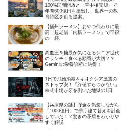
100%民間開放と「空中権売却」で
年間600億円を捻出し、世界一の教
育特区を創る提案。
【播州ラーメン】おやつ代わりに最
高！超老舗「内橋ラーメン」で至福
の一杯。
高血圧＆糖尿が気になるシニア世代
のランチ！食べる順番が大切？？
Geminiの栄養診断に納得！
1日で月給消滅＆キオクシア激震の
ストップ安！「終値すらつかない」
株式市場が牙を剥いた地獄の1日
【兵庫県の謎】貯金を偽装しながら
「1000億円」で県庁建て替えを計画
していた！？驚きの矛盾をわかりや
すく解説