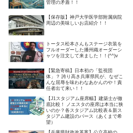
管理の矛盾！！
【保存版】神戸大学医学部附属病院
周辺の美味しいお店紹介！！
トータス松本さんもステージ衣装を
フルオーダーした播州織オーダーシ
ャツを注文して来ました！！(^^)v
【緊急寄稿】日本初の「監視団
体」？ 誇り高き兵庫県民が、なぜこ
んな屈辱を味わわなあかんのや！責
任者出て来い！！
【J1スタジアム座席幅】建築士が徹
底比較！ ノエスタの座席は本当に狭
いのか？各スタジアム比較表＆新ス
タジアム建設のパース（あくまで希
望）
【兵庫県財政改革案】公立高校の