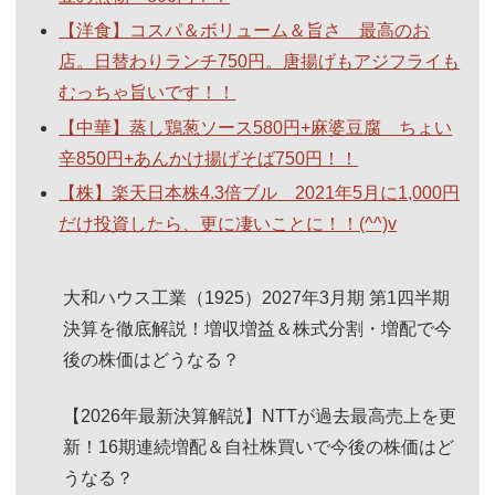
【洋食】コスパ＆ボリューム＆旨さ 最高のお
店。日替わりランチ750円。唐揚げもアジフライも
むっちゃ旨いです！！
【中華】蒸し鶏葱ソース580円+麻婆豆腐 ちょい
辛850円+あんかけ揚げそば750円！！
【株】楽天日本株4.3倍ブル 2021年5月に1,000円
だけ投資したら、更に凄いことに！！(^^)v
大和ハウス工業（1925）2027年3月期 第1四半期
決算を徹底解説！増収増益＆株式分割・増配で今
後の株価はどうなる？
【2026年最新決算解説】NTTが過去最高売上を更
新！16期連続増配＆自社株買いで今後の株価はど
うなる？