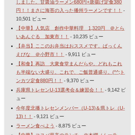
しました。甘醤油ラーメン680円+唐揚げ定食380
円！！まさに海苔の入った播州ラーメンです！！
-
10,501 ビュー
【中華】人気店 創作中華料理 1,320円 ＠とら
いあんぐる 加東市！！
- 10,235 ビュー
【弁当】ここのお弁当はおススメです。ぱっくん
えびな ＠小野市！！
- 9,911 ビュー
【和食】再訪 大衆食堂まんだらや。どれもこれ
も半端ない大盛り。これで、ご飯普通盛り。(^^;ト
ンカツ定食880円！！
- 9,370 ビュー
兵庫県トレセンU-13選考会＆練習会！！
- 9,142 ビ
ュー
今年度北播トレセンメンバー（U-13)＆県トレ（U-
13)！！
- 9,121 ビュー
ラーメン食べよう
- 8,875 ビュー