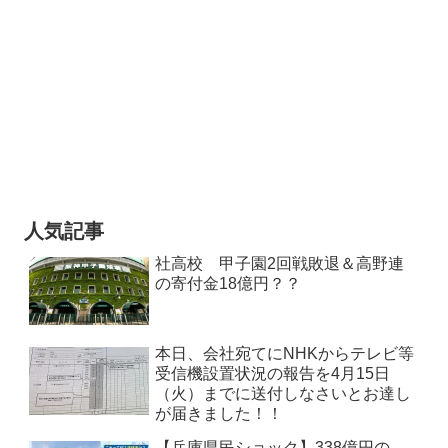
人気記事
社高校 甲子園2回戦敗退＆高野連
の寄付金18億円？？
本日、会社宛てにNHKからテレビ等
受信機設置状況の報告を4月15日
（火）までに送付しなさいとお達し
が届きました！！
【兵庫県民ショック】338億円の