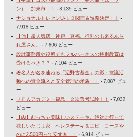
【中華】コスパ最高のランチ ＠木欄（ムーラ
ン） 加東市！！
- 8,139 ビュー
ナショナルトレセンU-１２関西＆進路決定！！
-
7,918 ビュー
【他】超人気店 神戸 豆福。行列の出来るあら
れ屋さん。
- 7,606 ビュー
設計事務所や役所でもフルハーネスの特別教育は
受けるべき？？
- 7,104 ビュー
著名人が名を連ねる「辺野古基金」の影：抗議活
動への資金流入と安全管理の矛盾！！
- 7,087 ビュ
ー
ＪＦＡアカデミー福島 ２次選考試験！！
- 7,032
ビュー
【肉】むっちゃ美味しいステーキ。絶対に行って
欲しいたじま家。ヘレステーキ＆エビ コースや
のに2,500円って安すぎ！！
- 6,914 ビュー