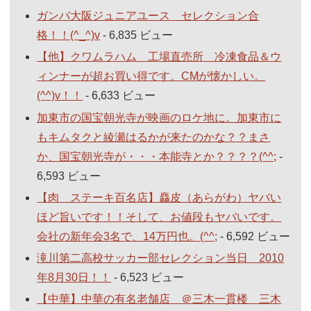
ガンバ大阪ジュニアユース セレクション合
格！！(^_^)v
- 6,835 ビュー
【他】クワムラハム 工場直売所 冷凍食品＆ウ
ィンナーが超お買い得です。CMが懐かしい。
(^^)v！！
- 6,633 ビュー
加東市の国宝朝光寺が映画のロケ地に。加東市に
もキムタクと綾瀬はるかが来たのかな？？まさ
か、国宝朝光寺が・・・本能寺とか？？？？(^^;
-
6,593 ビュー
【肉 ステーキ百名店】麤皮（あらがわ）ヤバい
ほど旨いです！！そして、お値段もヤバいです。
会社の新年会3名で、14万円也。(^^;
- 6,592 ビュー
滝川第二高校サッカー部セレクション当日 2010
年8月30日！！
- 6,523 ビュー
【中華】中華の有名老舗店 ＠三木一貫楼 三木