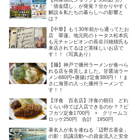
「借金隠し」が発覚？分かりやすく
解説＆私たちの暮らしへの影響と
は？
【中華】もう30年前から通ってたお
店 翠蓮。地元民のトータス松本氏
も元チャンピオンの長谷川穂積氏も
来店されてるほど美味しいお店で
す！！（写真あり）
【麺】神戸で播州ラーメンが食べら
れる店を発見しました。甘醤油ラー
メン680円+唐揚げ定食380円！！ま
さに海苔の入った播州ラーメンで
す！！
【洋食 百名店】洋食の朝日 どれ
くらい待てば入店できるのか？？ビ
フカツ定食1700円 + クリームコ
ロッケ250円 合計 1950円
著名人が名を連ねる「辺野古基金」
の影：抗議活動への資金流入と安全