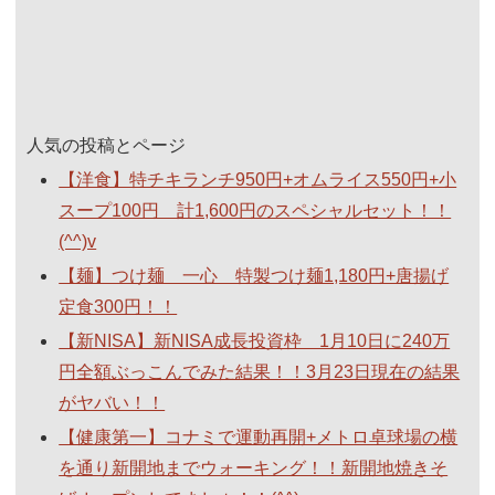
人気の投稿とページ
【洋食】特チキランチ950円+オムライス550円+小
スープ100円 計1,600円のスペシャルセット！！
(^^)v
【麺】つけ麺 一心 特製つけ麺1,180円+唐揚げ
定食300円！！
【新NISA】新NISA成長投資枠 1月10日に240万
円全額ぶっこんでみた結果！！3月23日現在の結果
がヤバい！！
【健康第一】コナミで運動再開+メトロ卓球場の横
を通り新開地までウォーキング！！新開地焼きそ