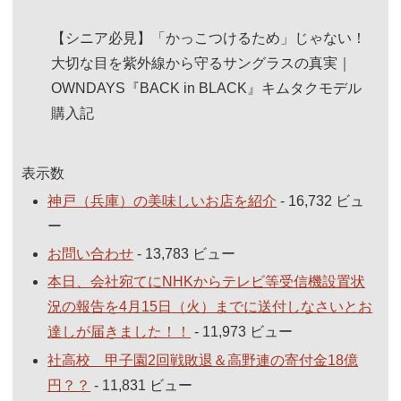
【シニア必見】「かっこつけるため」じゃない！
大切な目を紫外線から守るサングラスの真実｜
OWNDAYS『BACK in BLACK』キムタクモデル
購入記
表示数
神戸（兵庫）の美味しいお店を紹介
- 16,732 ビュ
ー
お問い合わせ
- 13,783 ビュー
本日、会社宛てにNHKからテレビ等受信機設置状
況の報告を4月15日（火）までに送付しなさいとお
達しが届きました！！
- 11,973 ビュー
社高校 甲子園2回戦敗退＆高野連の寄付金18億
円？？
- 11,831 ビュー