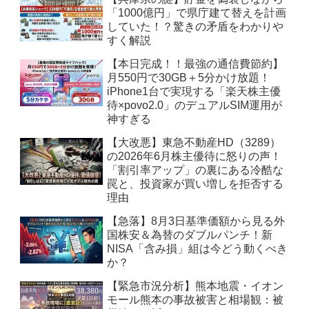
「1000億円」で県庁建て替えを計画
していた！？驚きの矛盾をわかりや
すく解説
【本日完成！！最強の通信費節約】
月550円で30GB＋5分かけ放題！
iPhone1台で実現する「楽天株主優
待×povo2.0」のデュアルSIM運用が
神すぎる
【大改悪】東急不動産HD（3289）
の2026年6月株主優待に怒りの声！
「割引率アップ」の裏にある冷酷な
罠と、投資家が買い増しを拒否する
理由
【急落】8月3日基準価額から見る外
国株安＆為替のダブルパンチ！新
NISA「含み損」組は今どう動くべき
か？
【緊急市況分析】熊本地震・イオン
モール熊本の事故被害と相場観：被