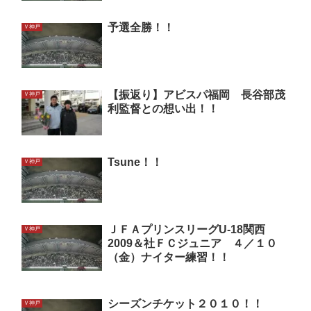
予選全勝！！
Ｖ神戸
【振返り】アビスパ福岡 長谷部茂
Ｖ神戸
利監督との想い出！！
Tsune！！
Ｖ神戸
ＪＦＡプリンスリーグU-18関西
Ｖ神戸
2009＆社ＦＣジュニア ４／１０
（金）ナイター練習！！
シーズンチケット２０１０！！
Ｖ神戸