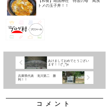
【和食】靖国神社 特攻の母 鳥濱
トメの玉子丼！！
あけましておめでとうござい
ます！！(^_^)v
兵庫県代表 滝川第二 勝
利！！
コメント