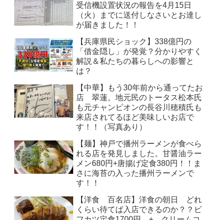
受信機設置状況の報告を4月15日
（火）までに送付しなさいとお達し
が届きました！！
【兵庫県民ショック】338億円の
「借金隠し」が発覚？分かりやすく
解説＆私たちの暮らしへの影響と
は？
【中華】もう30年前から通ってたお
店 翠蓮。地元民のトータス松本氏
も元チャンピオンの長谷川穂積氏も
来店されてるほど美味しいお店で
す！！（写真あり）
【麺】神戸で播州ラーメンが食べら
れる店を発見しました。甘醤油ラー
メン680円+唐揚げ定食380円！！ま
さに海苔の入った播州ラーメンで
す！！
【洋食 百名店】洋食の朝日 どれ
くらい待てば入店できるのか？？ビ
フカツ定食1700円 + クリームコ