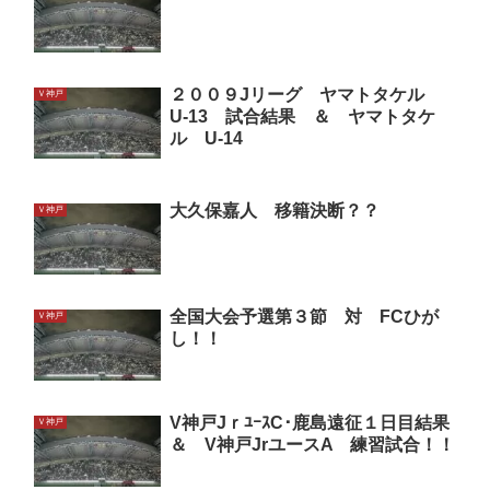
２００９Jリーグ ヤマトタケル
Ｖ神戸
U-13 試合結果 ＆ ヤマトタケ
ル U-14
大久保嘉人 移籍決断？？
Ｖ神戸
全国大会予選第３節 対 FCひが
Ｖ神戸
し！！
V神戸JｒﾕｰｽC･鹿島遠征１日目結果
Ｖ神戸
＆ V神戸JrユースA 練習試合！！