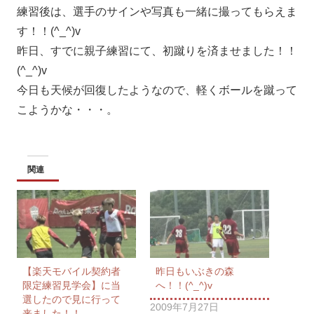
練習後は、選手のサインや写真も一緒に撮ってもらえま
す！！(^_^)v
昨日、すでに親子練習にて、初蹴りを済ませました！！
(^_^)v
今日も天候が回復したようなので、軽くボールを蹴って
こようかな・・・。
関連
【楽天モバイル契約者
昨日もいぶきの森
限定練習見学会】に当
へ！！(^_^)v
選したので見に行って
2009年7月27日
来ました！！