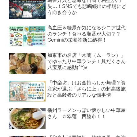
為替介入と急激な円高で利益が消
失…！SNSでも悲鳴続出の相場にど
う向き合うか
高血圧＆糖尿が気になるシニア世代
のランチ！食べる順番が大切？？
Geminiの栄養診断に納得！
加東市の名店「木蘭（ムーラン）」
でゆったり中華ランチ！具だくさん
八宝菜に感動(^^)v
「中楽坊」はお金持ちしか無理？資
産家が選ぶ「さらに上」の超高級施
設と高齢者のリアルな懐事情
播州ラーメンっぽい懐かしい中華屋
さん ＠翠蓮 西脇市！！