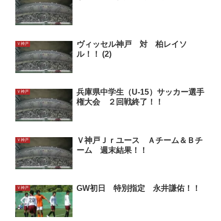
ヴィッセル神戸 対 柏レイソ
Ｖ神戸
ル！！ (2)
兵庫県中学生（U-15）サッカー選手
Ｖ神戸
権大会 ２回戦終了！！
Ｖ神戸Ｊｒユース Ａチーム＆Ｂチ
Ｖ神戸
ーム 週末結果！！
GW初日 特別指定 永井謙佑！！
Ｖ神戸