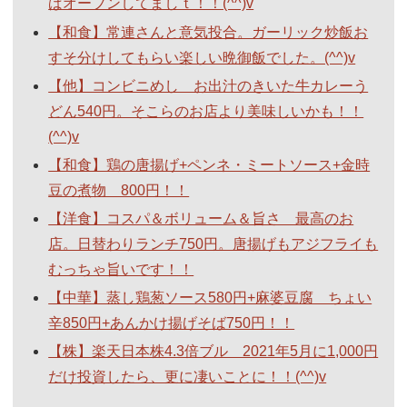
ばオープンしてましｔ！！(^^)v
【和食】常連さんと意気投合。ガーリック炒飯お
すそ分けしてもらい楽しい晩御飯でした。(^^)v
【他】コンビニめし お出汁のきいた牛カレーう
どん540円。そこらのお店より美味しいかも！！
(^^)v
【和食】鶏の唐揚げ+ペンネ・ミートソース+金時
豆の煮物 800円！！
【洋食】コスパ＆ボリューム＆旨さ 最高のお
店。日替わりランチ750円。唐揚げもアジフライも
むっちゃ旨いです！！
【中華】蒸し鶏葱ソース580円+麻婆豆腐 ちょい
辛850円+あんかけ揚げそば750円！！
【株】楽天日本株4.3倍ブル 2021年5月に1,000円
だけ投資したら、更に凄いことに！！(^^)v