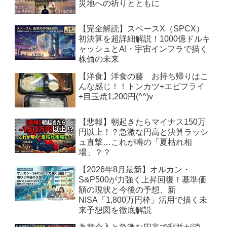
災地への祈りとともに
【完全解読】スペースX（SPCX）
初決算を超詳細解説！1000億ドルキ
ャッシュとAI・宇宙インフラで描く
株価の未来
【洋食】洋食の藤 お持ち帰りはこ
んな感じ！！トンカツ+エビフライ
+目玉焼1,200円(^^)v
【悲報】朝起きたらマイナス150万
円以上！？急激な円高と決算ラッシ
ュ直撃…これが噂の「夏枯れ相
場」？？
【2026年8月最新】オルカン・
S&P500が力強く上昇回復！基準価
額の現状と今後の予想、新
NISA「1,800万円枠」活用で描く未
来予想図を徹底解説