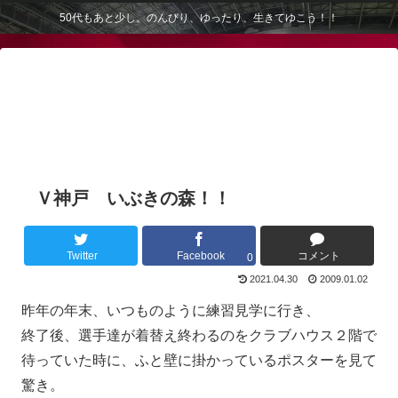
50代もあと少し。のんびり、ゆったり、生きてゆこう！！
Ｖ神戸 いぶきの森！！
Twitter
Facebook
コメント
0
2021.04.30
2009.01.02
昨年の年末、いつものように練習見学に行き、
終了後、選手達が着替え終わるのをクラブハウス２階で
待っていた時に、ふと壁に掛かっているポスターを見て
驚き。