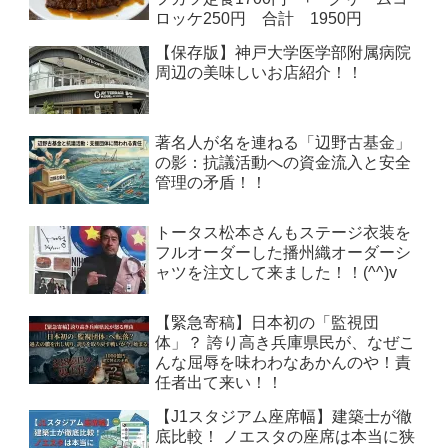
ロッケ250円 合計 1950円
【保存版】神戸大学医学部附属病院
周辺の美味しいお店紹介！！
著名人が名を連ねる「辺野古基金」
の影：抗議活動への資金流入と安全
管理の矛盾！！
トータス松本さんもステージ衣装を
フルオーダーした播州織オーダーシ
ャツを注文して来ました！！(^^)v
【緊急寄稿】日本初の「監視団
体」？ 誇り高き兵庫県民が、なぜこ
んな屈辱を味わわなあかんのや！責
任者出て来い！！
【J1スタジアム座席幅】建築士が徹
底比較！ ノエスタの座席は本当に狭