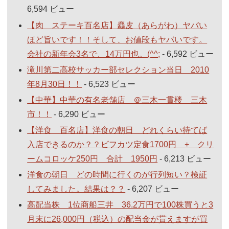
6,594 ビュー
【肉 ステーキ百名店】麤皮（あらがわ）ヤバい
ほど旨いです！！そして、お値段もヤバいです。
会社の新年会3名で、14万円也。(^^;
- 6,592 ビュー
滝川第二高校サッカー部セレクション当日 2010
年8月30日！！
- 6,523 ビュー
【中華】中華の有名老舗店 ＠三木一貫楼 三木
市！！
- 6,290 ビュー
【洋食 百名店】洋食の朝日 どれくらい待てば
入店できるのか？？ビフカツ定食1700円 + クリ
ームコロッケ250円 合計 1950円
- 6,213 ビュー
洋食の朝日 どの時間に行くのが行列短い？検証
してみました。結果は？？
- 6,207 ビュー
高配当株 1位商船三井 36.2万円で100株買うと3
月末に26,000円（税込）の配当金が貰えますが買