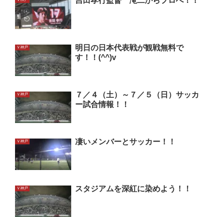
吉田孝行監督 滝二からプロへ！！
明日の日本代表戦が観戦無料で
Ｖ神戸
す！！(^^)v
７／４（土）～７／５（日）サッカ
Ｖ神戸
ー試合情報！！
凄いメンバーとサッカー！！
Ｖ神戸
スタジアムを深紅に染めよう！！
Ｖ神戸