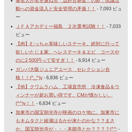
著名人が名を連ねる「辺野古基金」の影：抗議活
動への資金流入と安全管理の矛盾！！
- 7,093 ビュ
ー
ＪＦＡアカデミー福島 ２次選考試験！！
- 7,033
ビュー
【肉】むっちゃ美味しいステーキ。絶対に行って
欲しいたじま家。ヘレステーキ＆エビ コースや
のに2,500円って安すぎ！！
- 6,914 ビュー
ガンバ大阪ジュニアユース セレクション合
格！！(^_^)v
- 6,836 ビュー
【他】クワムラハム 工場直売所 冷凍食品＆ウ
ィンナーが超お買い得です。CMが懐かしい。
(^^)v！！
- 6,634 ビュー
加東市の国宝朝光寺が映画のロケ地に。加東市に
もキムタクと綾瀬はるかが来たのかな？？まさ
か、国宝朝光寺が・・・本能寺とか？？？？(^^;
-