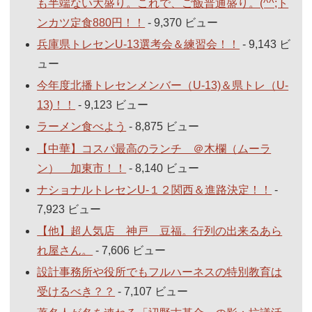
も半端ない大盛り。これで、ご飯普通盛り。(^^;ト
ンカツ定食880円！！
- 9,370 ビュー
兵庫県トレセンU-13選考会＆練習会！！
- 9,143 ビ
ュー
今年度北播トレセンメンバー（U-13)＆県トレ（U-
13)！！
- 9,123 ビュー
ラーメン食べよう
- 8,875 ビュー
【中華】コスパ最高のランチ ＠木欄（ムーラ
ン） 加東市！！
- 8,140 ビュー
ナショナルトレセンU-１２関西＆進路決定！！
-
7,923 ビュー
【他】超人気店 神戸 豆福。行列の出来るあら
れ屋さん。
- 7,606 ビュー
設計事務所や役所でもフルハーネスの特別教育は
受けるべき？？
- 7,107 ビュー