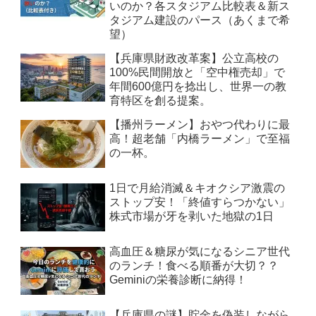
いのか？各スタジアム比較表＆新ス
タジアム建設のパース（あくまで希
望）
【兵庫県財政改革案】公立高校の
100%民間開放と「空中権売却」で
年間600億円を捻出し、世界一の教
育特区を創る提案。
【播州ラーメン】おやつ代わりに最
高！超老舗「内橋ラーメン」で至福
の一杯。
1日で月給消滅＆キオクシア激震の
ストップ安！「終値すらつかない」
株式市場が牙を剥いた地獄の1日
高血圧＆糖尿が気になるシニア世代
のランチ！食べる順番が大切？？
Geminiの栄養診断に納得！
【兵庫県の謎】貯金を偽装しながら