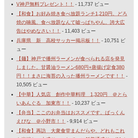
V神戸無料プレゼント！！
- 11,737 ビュー
【和食】お好み焼き食べ放題ランチ1,210円。どろ
焼の喃風。食べ放題なんて嘘っぱちやん。誇大広
告はやめなさい！！
- 11,403 ビュー
兵庫県 新 高校サッカー掲示板！！
- 10,751 ビ
ュー
【麺】神戸で播州ラーメンが食べられる店を発見
しました。甘醤油ラーメン680円+唐揚げ定食380
円！！まさに海苔の入った播州ラーメンです！！
-
10,505 ビュー
【中華】人気店 創作中華料理 1,320円 ＠とら
いあんぐる 加東市！！
- 10,237 ビュー
【弁当】ここのお弁当はおススメです。ぱっくん
えびな ＠小野市！！
- 9,914 ビュー
【和食】再訪 大衆食堂まんだらや。どれもこれ