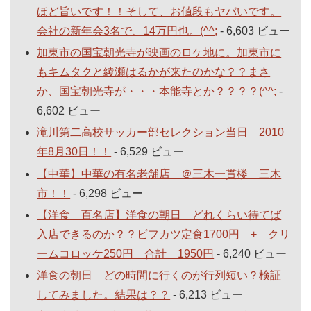
ほど旨いです！！そして、お値段もヤバいです。
会社の新年会3名で、14万円也。(^^;
- 6,603 ビュー
加東市の国宝朝光寺が映画のロケ地に。加東市に
もキムタクと綾瀬はるかが来たのかな？？まさ
か、国宝朝光寺が・・・本能寺とか？？？？(^^;
-
6,602 ビュー
滝川第二高校サッカー部セレクション当日 2010
年8月30日！！
- 6,529 ビュー
【中華】中華の有名老舗店 ＠三木一貫楼 三木
市！！
- 6,298 ビュー
【洋食 百名店】洋食の朝日 どれくらい待てば
入店できるのか？？ビフカツ定食1700円 + クリ
ームコロッケ250円 合計 1950円
- 6,240 ビュー
洋食の朝日 どの時間に行くのが行列短い？検証
してみました。結果は？？
- 6,213 ビュー