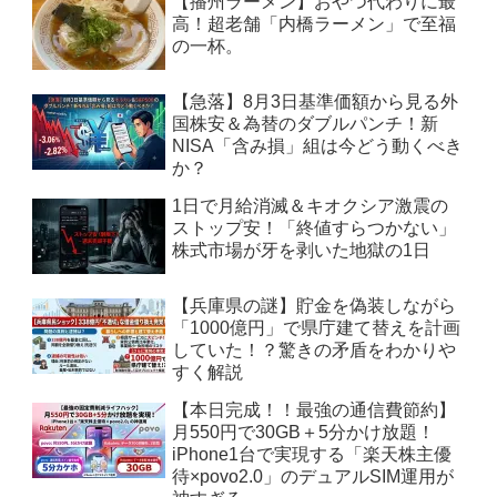
【播州ラーメン】おやつ代わりに最
高！超老舗「内橋ラーメン」で至福
の一杯。
【急落】8月3日基準価額から見る外
国株安＆為替のダブルパンチ！新
NISA「含み損」組は今どう動くべき
か？
1日で月給消滅＆キオクシア激震の
ストップ安！「終値すらつかない」
株式市場が牙を剥いた地獄の1日
【兵庫県の謎】貯金を偽装しながら
「1000億円」で県庁建て替えを計画
していた！？驚きの矛盾をわかりや
すく解説
【本日完成！！最強の通信費節約】
月550円で30GB＋5分かけ放題！
iPhone1台で実現する「楽天株主優
待×povo2.0」のデュアルSIM運用が