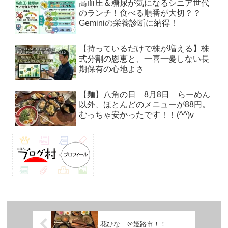
高血圧＆糖尿が気になるシニア世代
のランチ！食べる順番が大切？？
Geminiの栄養診断に納得！
【持っているだけで株が増える】株
式分割の恩恵と、一喜一憂しない長
期保有の心地よさ
【麺】八角の日 8月8日 らーめん
以外、ほとんどのメニューが88円。
むっちゃ安かったです！！(^^)v
花ひな ＠姫路市！！