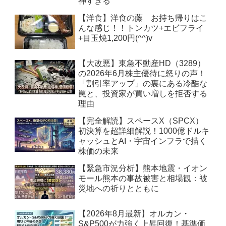
神すぎる
【洋食】洋食の藤 お持ち帰りはこ
んな感じ！！トンカツ+エビフライ
+目玉焼1,200円(^^)v
【大改悪】東急不動産HD（3289）
の2026年6月株主優待に怒りの声！
「割引率アップ」の裏にある冷酷な
罠と、投資家が買い増しを拒否する
理由
【完全解読】スペースX（SPCX）
初決算を超詳細解説！1000億ドルキ
ャッシュとAI・宇宙インフラで描く
株価の未来
【緊急市況分析】熊本地震・イオン
モール熊本の事故被害と相場観：被
災地への祈りとともに
【2026年8月最新】オルカン・
S&P500が力強く上昇回復！基準価