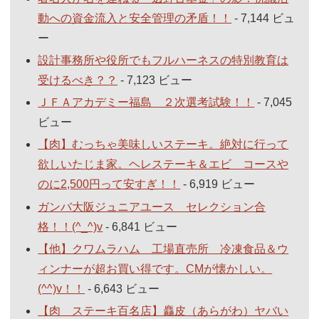
動への資金流入と安全管理の矛盾！！
- 7,144 ビュ
ー
設計事務所や役所でもフルハーネスの特別教育は
受けるべき？？
- 7,123 ビュー
ＪＦＡアカデミー福島 ２次選考試験！！
- 7,045
ビュー
【肉】むっちゃ美味しいステーキ。絶対に行って
欲しいたじま家。ヘレステーキ＆エビ コースや
のに2,500円って安すぎ！！
- 6,919 ビュー
ガンバ大阪ジュニアユース セレクション合
格！！(^_^)v
- 6,841 ビュー
【他】クワムラハム 工場直売所 冷凍食品＆ウ
ィンナーが超お買い得です。CMが懐かしい。
(^^)v！！
- 6,643 ビュー
【肉 ステーキ百名店】麤皮（あらがわ）ヤバい