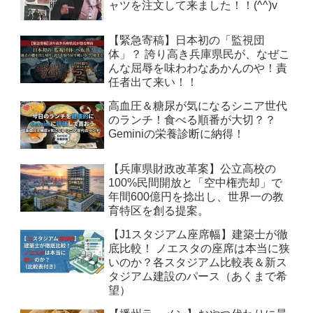
ャツを注文して来ました！！(^^)v
【緊急寄稿】日本初の「監視団
体」？ 誇り高き兵庫県民が、なぜこ
んな屈辱を味わわなあかんのや！責
任者出て来い！！
高血圧＆糖尿が気になるシニア世代
のランチ！食べる順番が大切？？
Geminiの栄養診断に納得！
【兵庫県財政改革案】公立高校の
100%民間開放と「空中権売却」で
年間600億円を捻出し、世界一の教
育特区を創る提案。
【J1スタジアム座席幅】建築士が徹
底比較！ ノエスタの座席は本当に狭
いのか？各スタジアム比較表＆新ス
タジアム建設のパース（あくまで希
望）