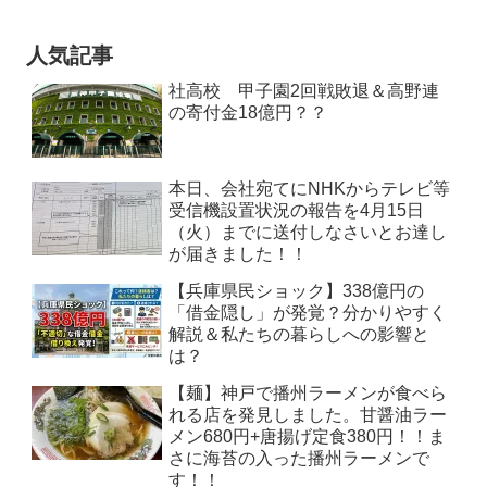
人気記事
社高校 甲子園2回戦敗退＆高野連
の寄付金18億円？？
本日、会社宛てにNHKからテレビ等
受信機設置状況の報告を4月15日
（火）までに送付しなさいとお達し
が届きました！！
【兵庫県民ショック】338億円の
「借金隠し」が発覚？分かりやすく
解説＆私たちの暮らしへの影響と
は？
【麺】神戸で播州ラーメンが食べら
れる店を発見しました。甘醤油ラー
メン680円+唐揚げ定食380円！！ま
さに海苔の入った播州ラーメンで
す！！