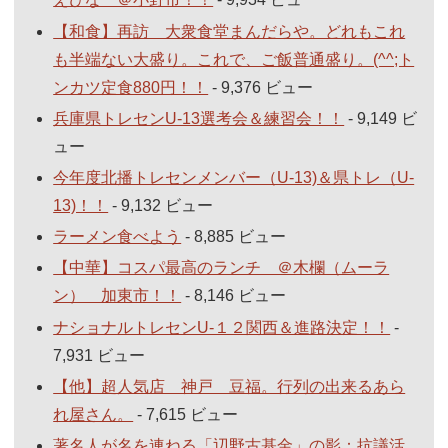
【和食】再訪 大衆食堂まんだらや。どれもこれ
も半端ない大盛り。これで、ご飯普通盛り。(^^;ト
ンカツ定食880円！！
- 9,376 ビュー
兵庫県トレセンU-13選考会＆練習会！！
- 9,149 ビ
ュー
今年度北播トレセンメンバー（U-13)＆県トレ（U-
13)！！
- 9,132 ビュー
ラーメン食べよう
- 8,885 ビュー
【中華】コスパ最高のランチ ＠木欄（ムーラ
ン） 加東市！！
- 8,146 ビュー
ナショナルトレセンU-１２関西＆進路決定！！
-
7,931 ビュー
【他】超人気店 神戸 豆福。行列の出来るあら
れ屋さん。
- 7,615 ビュー
著名人が名を連ねる「辺野古基金」の影：抗議活