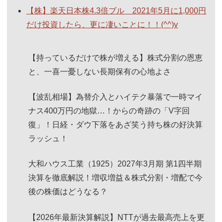
【株】楽天日本株4.3倍ブル 2021年5月に1,000円
だけ投資したら、更に凄いことに！！(^^)v
【持っているだけで株が増える】株式分割の恩恵
と、一喜一憂しない長期保有の心地よさ
【波乱相場】為替介入とハイテク暴落で一時マイ
ナス400万円の地獄…！からの奇跡の「V字回
復」！日経・ダウ下落をあざ笑う持ち株の好決算
ラッシュ！
大和ハウス工業（1925）2027年3月期 第1四半期
決算を徹底解説！増収増益＆株式分割・増配で今
後の株価はどうなる？
【2026年最新決算解説】NTTが過去最高売上を更