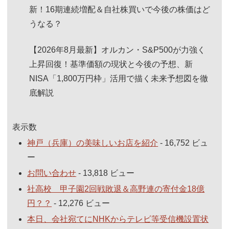
新！16期連続増配＆自社株買いで今後の株価はど
うなる？
【2026年8月最新】オルカン・S&P500が力強く
上昇回復！基準価額の現状と今後の予想、新
NISA「1,800万円枠」活用で描く未来予想図を徹
底解説
表示数
神戸（兵庫）の美味しいお店を紹介
- 16,752 ビュ
ー
お問い合わせ
- 13,818 ビュー
社高校 甲子園2回戦敗退＆高野連の寄付金18億
円？？
- 12,276 ビュー
本日、会社宛てにNHKからテレビ等受信機設置状