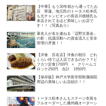
【中華】もう30年前から通ってたお
店 翠蓮。地元民のトータス松本氏
も元チャンピオンの長谷川穂積氏も
来店されてるほど美味しいお店で
す！！（写真あり）
著名人が名を連ねる「辺野古基金」
の影：抗議活動への資金流入と安全
管理の矛盾！！
【洋食 百名店】洋食の朝日 どれ
くらい待てば入店できるのか？？ビ
フカツ定食1700円 + クリームコ
ロッケ250円 合計 1950円
【保存版】神戸大学医学部附属病院
周辺の美味しいお店紹介！！
トータス松本さんもステージ衣装を
フルオーダーした播州織オーダーシ