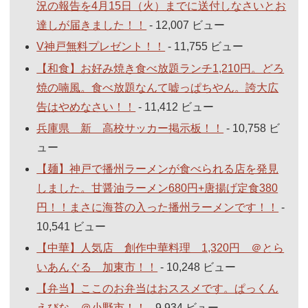
況の報告を4月15日（火）までに送付しなさいとお
達しが届きました！！
- 12,007 ビュー
V神戸無料プレゼント！！
- 11,755 ビュー
【和食】お好み焼き食べ放題ランチ1,210円。どろ
焼の喃風。食べ放題なんて嘘っぱちやん。誇大広
告はやめなさい！！
- 11,412 ビュー
兵庫県 新 高校サッカー掲示板！！
- 10,758 ビ
ュー
【麺】神戸で播州ラーメンが食べられる店を発見
しました。甘醤油ラーメン680円+唐揚げ定食380
円！！まさに海苔の入った播州ラーメンです！！
-
10,541 ビュー
【中華】人気店 創作中華料理 1,320円 ＠とら
いあんぐる 加東市！！
- 10,248 ビュー
【弁当】ここのお弁当はおススメです。ぱっくん
えびな ＠小野市！！
- 9,934 ビュー