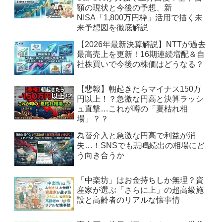
額の現状と今後の予想、新
NISA「1,800万円枠」活用で描く未
来予想図を徹底解説
【2026年最新決算解説】NTTが過去
最高売上を更新！16期連続増配＆自
社株買いで今後の株価はどうなる？
【悲報】朝起きたらマイナス150万
円以上！？急激な円高と決算ラッシ
ュ直撃…これが噂の「夏枯れ相
場」？？
為替介入と急激な円高で利益が消
失…！SNSでも悲鳴続出の相場にど
う向き合うか
「中楽坊」はお金持ちしか無理？資
産家が選ぶ「さらに上」の超高級施
設と高齢者のリアルな懐事情