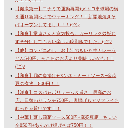
【健康第一】コナミで運動再開+メトロ卓球場の横
を通り新開地までウォーキング！！新開地焼きそ
ばオープンしてましｔ！！(^^)v
【和食】常連さんと意気投合。ガーリック炒飯お
すそ分けしてもらい楽しい晩御飯でした。(^^)v
【他】コンビニめし お出汁のきいた牛カレーう
どん540円。そこらのお店より美味しいかも！！
(^^)v
【和食】鶏の唐揚げ+ペンネ・ミートソース+金時
豆の煮物 800円！！
【洋食】コスパ＆ボリューム＆旨さ 最高のお
店。日替わりランチ750円。唐揚げもアジフライも
むっちゃ旨いです！！
【中華】蒸し鶏葱ソース580円+麻婆豆腐 ちょい
辛850円+あんかけ揚げそば750円！！