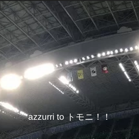
azzurri to トモニ！！