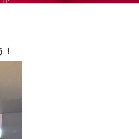
円）
う！