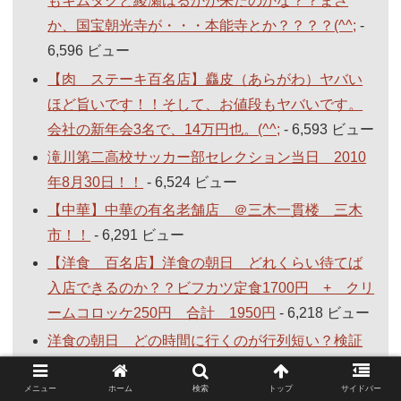
もキムタクと綾瀬はるかが来たのかな？？まさ
か、国宝朝光寺が・・・本能寺とか？？？？(^^;
-
6,596 ビュー
【肉 ステーキ百名店】麤皮（あらがわ）ヤバい
ほど旨いです！！そして、お値段もヤバいです。
会社の新年会3名で、14万円也。(^^;
- 6,593 ビュー
滝川第二高校サッカー部セレクション当日 2010
年8月30日！！
- 6,524 ビュー
【中華】中華の有名老舗店 ＠三木一貫楼 三木
市！！
- 6,291 ビュー
【洋食 百名店】洋食の朝日 どれくらい待てば
入店できるのか？？ビフカツ定食1700円 + クリ
ームコロッケ250円 合計 1950円
- 6,218 ビュー
洋食の朝日 どの時間に行くのが行列短い？検証
してみました。結果は？？
- 6,207 ビュー
メニュー
ホーム
検索
トップ
サイドバー
高配当株 1位商船三井 36.2万円で100株買うと3