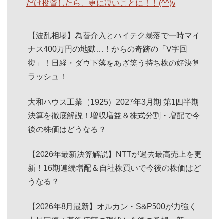
だけ投資したら、更に凄いことに！！(^^)v
【波乱相場】為替介入とハイテク暴落で一時マイ
ナス400万円の地獄…！からの奇跡の「V字回
復」！日経・ダウ下落をあざ笑う持ち株の好決算
ラッシュ！
大和ハウス工業（1925）2027年3月期 第1四半期
決算を徹底解説！増収増益＆株式分割・増配で今
後の株価はどうなる？
【2026年最新決算解説】NTTが過去最高売上を更
新！16期連続増配＆自社株買いで今後の株価はど
うなる？
【2026年8月最新】オルカン・S&P500が力強く