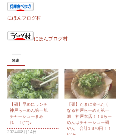
にほんブログ村
にほんブログ村
関連
【麺】早めにランチ
【麺】たまに食べたく
神戸らーめん第一旭
なる神戸らーめん第一
チャーシューまみ
旭 神戸本店！！Bらー
れ！！(^^)v
めんはチャーシュー麺
やん 合計1,870円！！
2024年8月14日
(^^)v