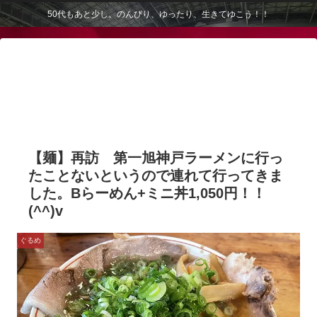
50代もあと少し。のんびり、ゆったり、生きてゆこう！！
【麺】再訪 第一旭神戸ラーメンに行っ
たことないというので連れて行ってきま
した。Bらーめん+ミニ丼1,050円！！
(^^)v
ぐるめ