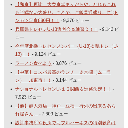
【和食】再訪 大衆食堂まんだらや。どれもこれ
も半端ない大盛り。これで、ご飯普通盛り。(^^;ト
ンカツ定食880円！！
- 9,370 ビュー
兵庫県トレセンU-13選考会＆練習会！！
- 9,143 ビ
ュー
今年度北播トレセンメンバー（U-13)＆県トレ（U-
13)！！
- 9,124 ビュー
ラーメン食べよう
- 8,876 ビュー
【中華】コスパ最高のランチ ＠木欄（ムーラ
ン） 加東市！！
- 8,144 ビュー
ナショナルトレセンU-１２関西＆進路決定！！
-
7,923 ビュー
【他】超人気店 神戸 豆福。行列の出来るあら
れ屋さん。
- 7,609 ビュー
設計事務所や役所でもフルハーネスの特別教育は