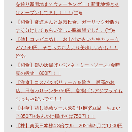
を通り新開地までウォーキング！！新開地焼きそ
ばオープンしてましｔ！！(^^)v
【和食】常連さんと意気投合。ガーリック炒飯お
すそ分けしてもらい楽しい晩御飯でした。(^^)v
【他】コンビニめし お出汁のきいた牛カレーう
どん540円。そこらのお店より美味しいかも！！
(^^)v
【和食】鶏の唐揚げ+ペンネ・ミートソース+金時
豆の煮物 800円！！
【洋食】コスパ＆ボリューム＆旨さ 最高のお
店。日替わりランチ750円。唐揚げもアジフライも
むっちゃ旨いです！！
【中華】蒸し鶏葱ソース580円+麻婆豆腐 ちょい
辛850円+あんかけ揚げそば750円！！
【株】楽天日本株4.3倍ブル 2021年5月に1,000円