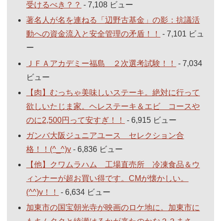
受けるべき？？
- 7,108 ビュー
著名人が名を連ねる「辺野古基金」の影：抗議活
動への資金流入と安全管理の矛盾！！
- 7,101 ビュ
ー
ＪＦＡアカデミー福島 ２次選考試験！！
- 7,034
ビュー
【肉】むっちゃ美味しいステーキ。絶対に行って
欲しいたじま家。ヘレステーキ＆エビ コースや
のに2,500円って安すぎ！！
- 6,915 ビュー
ガンバ大阪ジュニアユース セレクション合
格！！(^_^)v
- 6,836 ビュー
【他】クワムラハム 工場直売所 冷凍食品＆ウ
ィンナーが超お買い得です。CMが懐かしい。
(^^)v！！
- 6,634 ビュー
加東市の国宝朝光寺が映画のロケ地に。加東市に