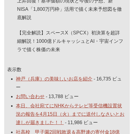
上昇回復！基準価額の現状と今後の予想、新
NISA「1,800万円枠」活用で描く未来予想図を徹
底解説
【完全解読】スペースX（SPCX）初決算を超詳
細解説！1000億ドルキャッシュとAI・宇宙インフ
ラで描く株価の未来
表示数
神戸（兵庫）の美味しいお店を紹介
- 16,735 ビュ
ー
お問い合わせ
- 13,788 ビュー
本日、会社宛てにNHKからテレビ等受信機設置状
況の報告を4月15日（火）までに送付しなさいとお
達しが届きました！！
- 11,986 ビュー
社高校 甲子園2回戦敗退＆高野連の寄付金18億