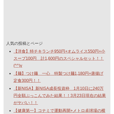
人気の投稿とページ
【洋食】特チキランチ950円+オムライス550円+小
スープ100円 計1,600円のスペシャルセット！！
(^^)v
【麺】つけ麺 一心 特製つけ麺1,180円+唐揚げ
定食300円！！
【新NISA】新NISA成長投資枠 1月10日に240万
円全額ぶっこんでみた結果！！3月23日現在の結果
がヤバい！！
【健康第一】コナミで運動再開+メトロ卓球場の横