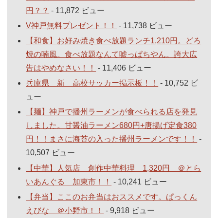
円？？
- 11,872 ビュー
V神戸無料プレゼント！！
- 11,738 ビュー
【和食】お好み焼き食べ放題ランチ1,210円。どろ
焼の喃風。食べ放題なんて嘘っぱちやん。誇大広
告はやめなさい！！
- 11,406 ビュー
兵庫県 新 高校サッカー掲示板！！
- 10,752 ビ
ュー
【麺】神戸で播州ラーメンが食べられる店を発見
しました。甘醤油ラーメン680円+唐揚げ定食380
円！！まさに海苔の入った播州ラーメンです！！
-
10,507 ビュー
【中華】人気店 創作中華料理 1,320円 ＠とら
いあんぐる 加東市！！
- 10,241 ビュー
【弁当】ここのお弁当はおススメです。ぱっくん
えびな ＠小野市！！
- 9,918 ビュー