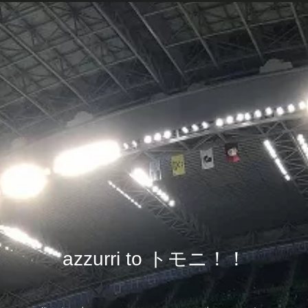
azzurri to トモニ！！