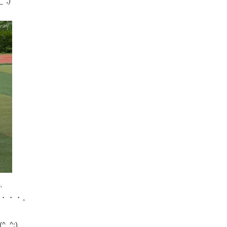
;)
、
・・・。
^;)