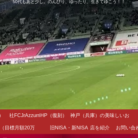
50代もあと少し。のんびり、ゆったり、生きてゆこう！！
）
社FCJrAzzurriHP（復刻）
神戸（兵庫）の美味しいお
（目標月額20万
旧NISA・新NISA
店を紹介
お問い合