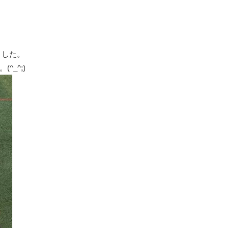
ました。
_^;)