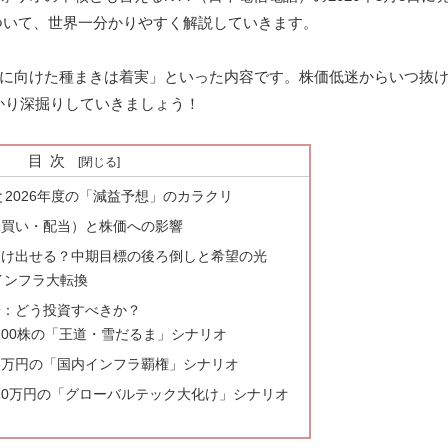
について、世界一分かりやすく解説していきます。
に向けた種まきは着実」といった内容です。株価低迷からいつ抜
かり深掘りしていきましょう！
目次
実績と2026年度の「減益予想」のカラクリ
社株買い・配当）と株価への影響
は抜け出せる？中期目標の後ろ倒しと希望の光
インフラ大転換
結論：どう投資すべきか？
100株の「王道・雪だるま」シナリオ
5万円の「国内インフラ覇権」シナリオ
10万円の「グローバルテック大化け」シナリオ