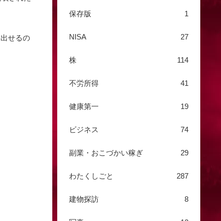
保存版
1
NISA
27
け出せるの
株
114
不労所得
41
健康第一
19
ビジネス
74
副業・おこづかい稼ぎ
29
わたくしごと
287
建物探訪
8