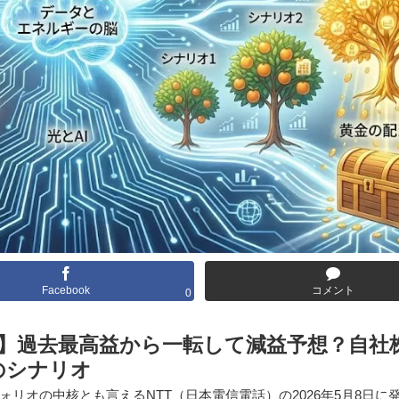
Facebook
コメント
0
析】過去最高益から一転して減益予想？自社
のシナリオ
リオの中核とも言えるNTT（日本電信電話）の2026年5月8日に