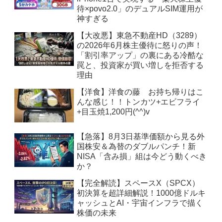
待×povo2.0」のデュアルSIM運用が
神すぎる
【大改悪】東急不動産HD（3289）
の2026年6月株主優待に怒りの声！
「割引率アップ」の裏にある冷酷な
罠と、投資家が買い増しを拒否する
理由
【洋食】洋食の藤 お持ち帰りはこ
んな感じ！！トンカツ+エビフライ
+目玉焼1,200円(^^)v
【急落】8月3日基準価額から見る外
国株安＆為替のダブルパンチ！新
NISA「含み損」組は今どう動くべき
か？
【完全解読】スペースX（SPCX）
初決算を超詳細解説！1000億ドルキ
ャッシュとAI・宇宙インフラで描く
株価の未来