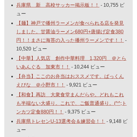
兵庫県 新 高校サッカー掲示板！！
- 10,755 ビ
ュー
【麺】神戸で播州ラーメンが食べられる店を発見
しました。甘醤油ラーメン680円+唐揚げ定食380
円！！まさに海苔の入った播州ラーメンです！！
-
10,520 ビュー
【中華】人気店 創作中華料理 1,320円 ＠とら
いあんぐる 加東市！！
- 10,244 ビュー
【弁当】ここのお弁当はおススメです。ぱっくん
えびな ＠小野市！！
- 9,921 ビュー
【和食】再訪 大衆食堂まんだらや。どれもこれ
も半端ない大盛り。これで、ご飯普通盛り。(^^;ト
ンカツ定食880円！！
- 9,375 ビュー
兵庫県トレセンU-13選考会＆練習会！！
- 9,148 ビ
ュー