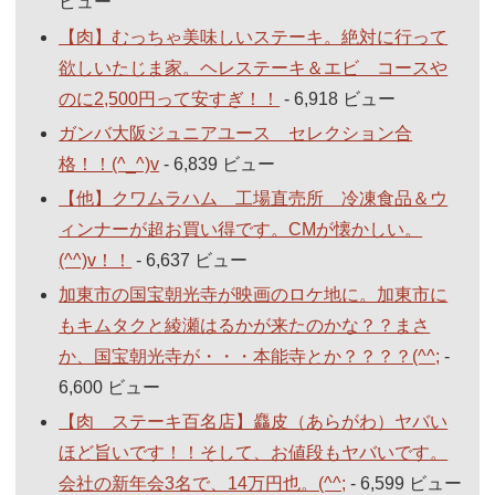
ビュー
【肉】むっちゃ美味しいステーキ。絶対に行って
欲しいたじま家。ヘレステーキ＆エビ コースや
のに2,500円って安すぎ！！
- 6,918 ビュー
ガンバ大阪ジュニアユース セレクション合
格！！(^_^)v
- 6,839 ビュー
【他】クワムラハム 工場直売所 冷凍食品＆ウ
ィンナーが超お買い得です。CMが懐かしい。
(^^)v！！
- 6,637 ビュー
加東市の国宝朝光寺が映画のロケ地に。加東市に
もキムタクと綾瀬はるかが来たのかな？？まさ
か、国宝朝光寺が・・・本能寺とか？？？？(^^;
-
6,600 ビュー
【肉 ステーキ百名店】麤皮（あらがわ）ヤバい
ほど旨いです！！そして、お値段もヤバいです。
会社の新年会3名で、14万円也。(^^;
- 6,599 ビュー