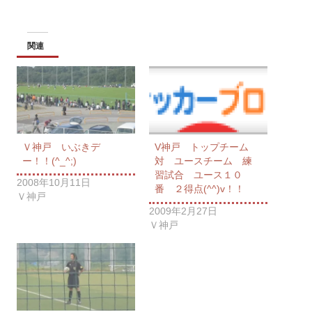
関連
Ｖ神戸 いぶきデ
V神戸 トップチーム
ー！！(^_^;)
対 ユースチーム 練
習試合 ユース１０
2008年10月11日
番 ２得点(^^)v！！
Ｖ神戸
2009年2月27日
Ｖ神戸