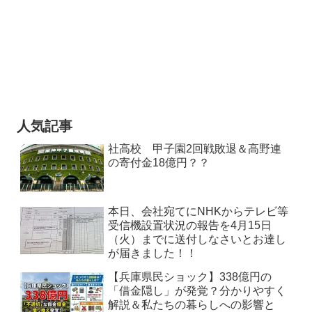
人気記事
社高校 甲子園2回戦敗退＆高野連
の寄付金18億円？？
本日、会社宛てにNHKからテレビ等
受信機設置状況の報告を4月15日
（火）までに送付しなさいとお達し
が届きました！！
【兵庫県民ショック】338億円の
「借金隠し」が発覚？分かりやすく
解説＆私たちの暮らしへの影響と