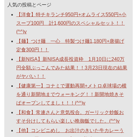
人気の投稿とページ
【洋食】特チキランチ950円+オムライス550円+小
スープ100円 計1,600円のスペシャルセット！！
(^^)v
【麺】つけ麺 一心 特製つけ麺1,180円+唐揚げ
定食300円！！
【新NISA】新NISA成長投資枠 1月10日に240万
円全額ぶっこんでみた結果！！3月23日現在の結果
がヤバい！！
【健康第一】コナミで運動再開+メトロ卓球場の横
を通り新開地までウォーキング！！新開地焼きそ
ばオープンしてましｔ！！(^^)v
【和食】常連さんと意気投合。ガーリック炒飯お
すそ分けしてもらい楽しい晩御飯でした。(^^)v
【他】コンビニめし お出汁のきいた牛カレーう