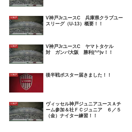
V神戸JrユースC 兵庫県クラブユー
Ｖ神戸
スリーグ（U-13）概要！！
V神戸JrユースC ヤマトタケル
Ｖ神戸
対 ガンバ大阪 勝利(^^)v！！
後半戦ポスター届きました！！
Ｖ神戸
ヴィッセル神戸ジュニアユースＡチ
Ｖ神戸
ーム参加＆社ＦＣジュニア ６／５
（金）ナイター練習！！