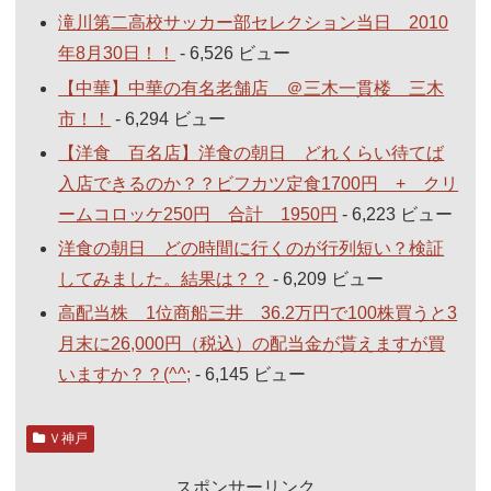
滝川第二高校サッカー部セレクション当日 2010
年8月30日！！
- 6,526 ビュー
【中華】中華の有名老舗店 ＠三木一貫楼 三木
市！！
- 6,294 ビュー
【洋食 百名店】洋食の朝日 どれくらい待てば
入店できるのか？？ビフカツ定食1700円 + クリ
ームコロッケ250円 合計 1950円
- 6,223 ビュー
洋食の朝日 どの時間に行くのが行列短い？検証
してみました。結果は？？
- 6,209 ビュー
高配当株 1位商船三井 36.2万円で100株買うと3
月末に26,000円（税込）の配当金が貰えますが買
いますか？？(^^;
- 6,145 ビュー
Ｖ神戸
スポンサーリンク