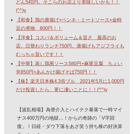
どん540円。そこらのお店より美味しいかも！！
(^^)v
【和食】鶏の唐揚げ+ペンネ・ミートソース+金時
豆の煮物 800円！！
【洋食】コスパ＆ボリューム＆旨さ 最高のお
店。日替わりランチ750円。唐揚げもアジフライも
むっちゃ旨いです！！
【中華】蒸し鶏葱ソース580円+麻婆豆腐 ちょい
辛850円+あんかけ揚げそば750円！！
【株】楽天日本株4.3倍ブル 2021年5月に1,000円
だけ投資したら、更に凄いことに！！(^^)v
【波乱相場】為替介入とハイテク暴落で一時マイ
ナス400万円の地獄…！からの奇跡の「V字回
復」！日経・ダウ下落をあざ笑う持ち株の好決算