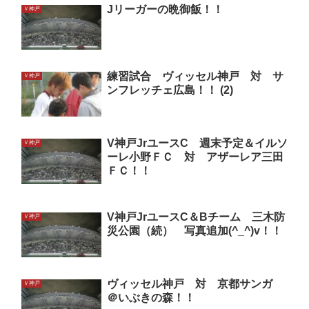
Jリーガーの晩御飯！！
Ｖ神戸
練習試合 ヴィッセル神戸 対 サ
Ｖ神戸
ンフレッチェ広島！！ (2)
V神戸JrユースC 週末予定＆イルソ
Ｖ神戸
ーレ小野ＦＣ 対 アザーレア三田
ＦＣ！！
V神戸JrユースC＆Bチーム 三木防
Ｖ神戸
災公園（続） 写真追加(^_^)v！！
ヴィッセル神戸 対 京都サンガ
Ｖ神戸
＠いぶきの森！！