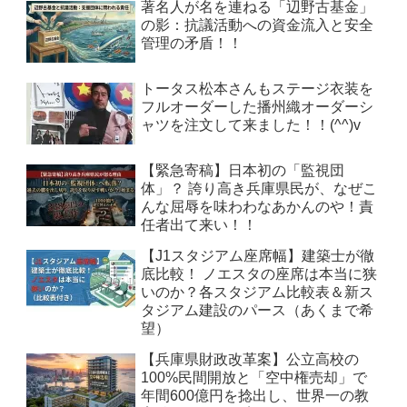
著名人が名を連ねる「辺野古基金」
の影：抗議活動への資金流入と安全
管理の矛盾！！
トータス松本さんもステージ衣装を
フルオーダーした播州織オーダーシ
ャツを注文して来ました！！(^^)v
【緊急寄稿】日本初の「監視団
体」？ 誇り高き兵庫県民が、なぜこ
んな屈辱を味わわなあかんのや！責
任者出て来い！！
【J1スタジアム座席幅】建築士が徹
底比較！ ノエスタの座席は本当に狭
いのか？各スタジアム比較表＆新ス
タジアム建設のパース（あくまで希
望）
【兵庫県財政改革案】公立高校の
100%民間開放と「空中権売却」で
年間600億円を捻出し、世界一の教