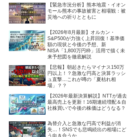
【緊急市況分析】熊本地震・イオン
モール熊本の事故被害と相場観：被
災地への祈りとともに
【2026年8月最新】オルカン・
S&P500が力強く上昇回復！基準価
額の現状と今後の予想、新
NISA「1,800万円枠」活用で描く未
来予想図を徹底解説
【悲報】朝起きたらマイナス150万
円以上！？急激な円高と決算ラッシ
ュ直撃…これが噂の「夏枯れ相
場」？？
【2026年最新決算解説】NTTが過去
最高売上を更新！16期連続増配＆自
社株買いで今後の株価はどうなる？
為替介入と急激な円高で利益が消
失…！SNSでも悲鳴続出の相場にど
う向き合うか