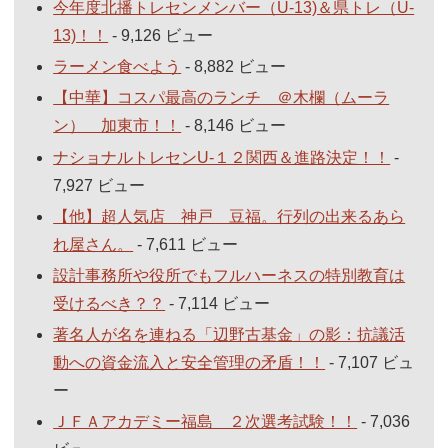
今年度北播トレセンメンバー（U-13)＆県トレ（U-
13)！！
- 9,126 ビュー
ラーメン食べよう
- 8,882 ビュー
【中華】コスパ最高のランチ ＠木欄（ムーラ
ン） 加東市！！
- 8,146 ビュー
ナショナルトレセンU-１２関西＆進路決定！！
-
7,927 ビュー
【他】超人気店 神戸 豆福。行列の出来るあら
れ屋さん。
- 7,611 ビュー
設計事務所や役所でもフルハーネスの特別教育は
受けるべき？？
- 7,114 ビュー
著名人が名を連ねる「辺野古基金」の影：抗議活
動への資金流入と安全管理の矛盾！！
- 7,107 ビュ
ー
ＪＦＡアカデミー福島 ２次選考試験！！
- 7,036