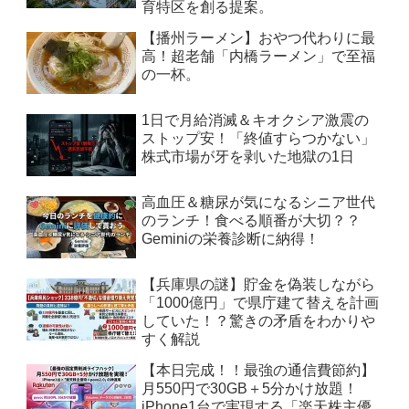
育特区を創る提案。
【播州ラーメン】おやつ代わりに最
高！超老舗「内橋ラーメン」で至福
の一杯。
1日で月給消滅＆キオクシア激震の
ストップ安！「終値すらつかない」
株式市場が牙を剥いた地獄の1日
高血圧＆糖尿が気になるシニア世代
のランチ！食べる順番が大切？？
Geminiの栄養診断に納得！
【兵庫県の謎】貯金を偽装しながら
「1000億円」で県庁建て替えを計画
していた！？驚きの矛盾をわかりや
すく解説
【本日完成！！最強の通信費節約】
月550円で30GB＋5分かけ放題！
iPhone1台で実現する「楽天株主優