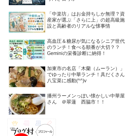
「中楽坊」はお金持ちしか無理？資
産家が選ぶ「さらに上」の超高級施
設と高齢者のリアルな懐事情
高血圧＆糖尿が気になるシニア世代
のランチ！食べる順番が大切？？
Geminiの栄養診断に納得！
加東市の名店「木蘭（ムーラン）」
でゆったり中華ランチ！具だくさん
八宝菜に感動(^^)v
播州ラーメンっぽい懐かしい中華屋
さん ＠翠蓮 西脇市！！