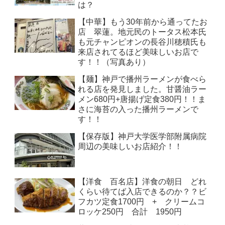
は？
【中華】もう30年前から通ってたお
店 翠蓮。地元民のトータス松本氏
も元チャンピオンの長谷川穂積氏も
来店されてるほど美味しいお店で
す！！（写真あり）
【麺】神戸で播州ラーメンが食べら
れる店を発見しました。甘醤油ラー
メン680円+唐揚げ定食380円！！ま
さに海苔の入った播州ラーメンで
す！！
【保存版】神戸大学医学部附属病院
周辺の美味しいお店紹介！！
【洋食 百名店】洋食の朝日 どれ
くらい待てば入店できるのか？？ビ
フカツ定食1700円 + クリームコ
ロッケ250円 合計 1950円