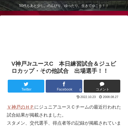
50代もあと少し。のんびり、ゆったり、生きてゆこう！！
V神戸JrユースC 本日練習試合＆ジュビ
ロカップ・その他試合 出場選手！！
Twitter
Facebook
コメント
0
2022.10.23
2008.08.27
Ｖ神戸のＨＰ
にジュニアユースＣチームの最近行われた
試合結果が掲載されました。
スタメン、交代選手、得点者等の記録が掲載されていま