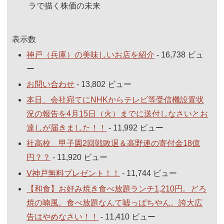
ラで描く株価の未来
表示数
神戸（兵庫）の美味しいお店を紹介
- 16,738 ビュ
ー
お問い合わせ
- 13,802 ビュー
本日、会社宛てにNHKからテレビ等受信機設置状
況の報告を4月15日（火）までに送付しなさいとお
達しが届きました！！
- 11,992 ビュー
社高校 甲子園2回戦敗退＆高野連の寄付金18億
円？？
- 11,920 ビュー
V神戸無料プレゼント！！
- 11,744 ビュー
【和食】お好み焼き食べ放題ランチ1,210円。どろ
焼の喃風。食べ放題なんて嘘っぱちやん。誇大広
告はやめなさい！！
- 11,410 ビュー