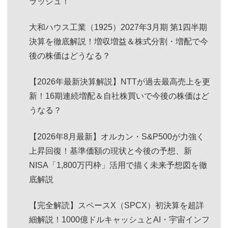
ラッシュ！
大和ハウス工業（1925）2027年3月期 第1四半期
決算を徹底解説！増収増益＆株式分割・増配で今
後の株価はどうなる？
【2026年最新決算解説】NTTが過去最高売上を更
新！16期連続増配＆自社株買いで今後の株価はど
うなる？
【2026年8月最新】オルカン・S&P500が力強く
上昇回復！基準価額の現状と今後の予想、新
NISA「1,800万円枠」活用で描く未来予想図を徹
底解説
【完全解読】スペースX（SPCX）初決算を超詳
細解説！1000億ドルキャッシュとAI・宇宙インフ