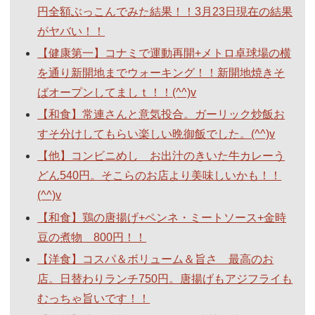
円全額ぶっこんでみた結果！！3月23日現在の結果
がヤバい！！
【健康第一】コナミで運動再開+メトロ卓球場の横
を通り新開地までウォーキング！！新開地焼きそ
ばオープンしてましｔ！！(^^)v
【和食】常連さんと意気投合。ガーリック炒飯お
すそ分けしてもらい楽しい晩御飯でした。(^^)v
【他】コンビニめし お出汁のきいた牛カレーう
どん540円。そこらのお店より美味しいかも！！
(^^)v
【和食】鶏の唐揚げ+ペンネ・ミートソース+金時
豆の煮物 800円！！
【洋食】コスパ＆ボリューム＆旨さ 最高のお
店。日替わりランチ750円。唐揚げもアジフライも
むっちゃ旨いです！！