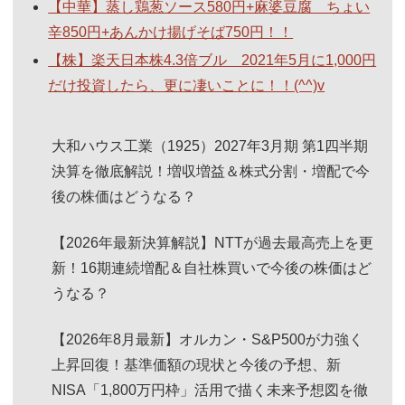
【中華】蒸し鶏葱ソース580円+麻婆豆腐 ちょい
辛850円+あんかけ揚げそば750円！！
【株】楽天日本株4.3倍ブル 2021年5月に1,000円
だけ投資したら、更に凄いことに！！(^^)v
大和ハウス工業（1925）2027年3月期 第1四半期
決算を徹底解説！増収増益＆株式分割・増配で今
後の株価はどうなる？
【2026年最新決算解説】NTTが過去最高売上を更
新！16期連続増配＆自社株買いで今後の株価はど
うなる？
【2026年8月最新】オルカン・S&P500が力強く
上昇回復！基準価額の現状と今後の予想、新
NISA「1,800万円枠」活用で描く未来予想図を徹