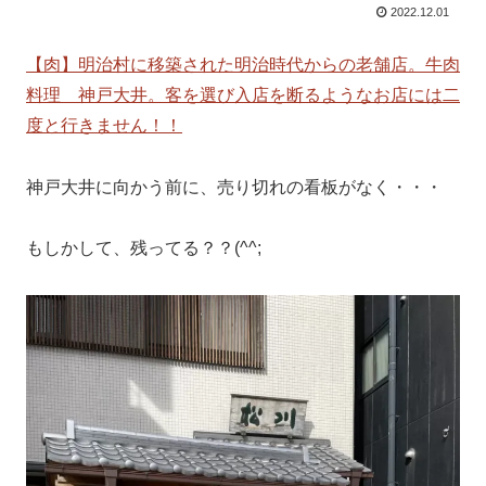
2022.12.01
【肉】明治村に移築された明治時代からの老舗店。牛肉
料理 神戸大井。客を選び入店を断るようなお店には二
度と行きません！！
神戸大井に向かう前に、売り切れの看板がなく・・・
もしかして、残ってる？？(^^;