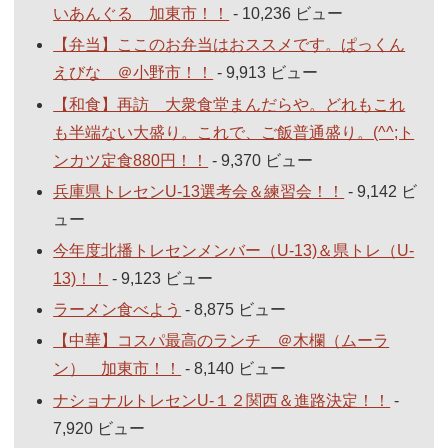
いあんぐる 加東市！！
- 10,236 ビュー
【弁当】ここのお弁当はおススメです。ぱっくん
えびな ＠小野市！！
- 9,913 ビュー
【和食】再訪 大衆食堂まんだらや。どれもこれ
も半端ない大盛り。これで、ご飯普通盛り。(^^;ト
ンカツ定食880円！！
- 9,370 ビュー
兵庫県トレセンU-13選考会＆練習会！！
- 9,142 ビ
ュー
今年度北播トレセンメンバー（U-13)＆県トレ（U-
13)！！
- 9,123 ビュー
ラーメン食べよう
- 8,875 ビュー
【中華】コスパ最高のランチ ＠木欄（ムーラ
ン） 加東市！！
- 8,140 ビュー
ナショナルトレセンU-１２関西＆進路決定！！
-
7,920 ビュー