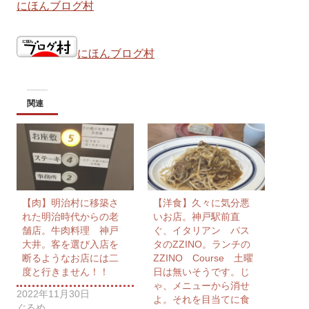
にほんブログ村
にほんブログ村
関連
【肉】明治村に移築さ
【洋食】久々に気分悪
れた明治時代からの老
いお店。神戸駅前直
舗店。牛肉料理 神戸
ぐ、イタリアン パス
大井。客を選び入店を
タのZZINO。ランチの
断るようなお店には二
ZZINO Course 土曜
度と行きません！！
日は無いそうです。じ
ゃ、メニューから消せ
2022年11月30日
よ。それを目当てに食
ぐるめ