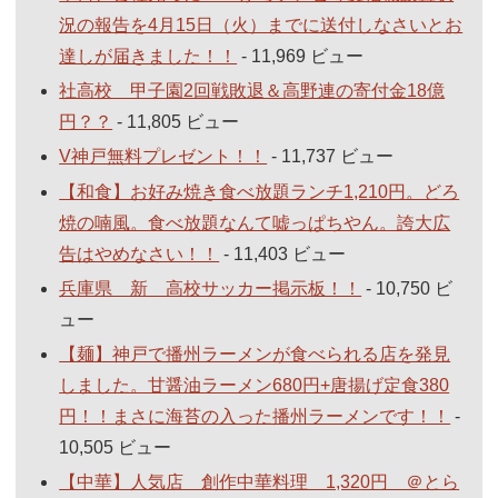
況の報告を4月15日（火）までに送付しなさいとお
達しが届きました！！
- 11,969 ビュー
社高校 甲子園2回戦敗退＆高野連の寄付金18億
円？？
- 11,805 ビュー
V神戸無料プレゼント！！
- 11,737 ビュー
【和食】お好み焼き食べ放題ランチ1,210円。どろ
焼の喃風。食べ放題なんて嘘っぱちやん。誇大広
告はやめなさい！！
- 11,403 ビュー
兵庫県 新 高校サッカー掲示板！！
- 10,750 ビ
ュー
【麺】神戸で播州ラーメンが食べられる店を発見
しました。甘醤油ラーメン680円+唐揚げ定食380
円！！まさに海苔の入った播州ラーメンです！！
-
10,505 ビュー
【中華】人気店 創作中華料理 1,320円 ＠とら