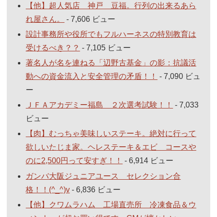
【他】超人気店 神戸 豆福。行列の出来るあら
れ屋さん。
- 7,606 ビュー
設計事務所や役所でもフルハーネスの特別教育は
受けるべき？？
- 7,105 ビュー
著名人が名を連ねる「辺野古基金」の影：抗議活
動への資金流入と安全管理の矛盾！！
- 7,090 ビュ
ー
ＪＦＡアカデミー福島 ２次選考試験！！
- 7,033
ビュー
【肉】むっちゃ美味しいステーキ。絶対に行って
欲しいたじま家。ヘレステーキ＆エビ コースや
のに2,500円って安すぎ！！
- 6,914 ビュー
ガンバ大阪ジュニアユース セレクション合
格！！(^_^)v
- 6,836 ビュー
【他】クワムラハム 工場直売所 冷凍食品＆ウ