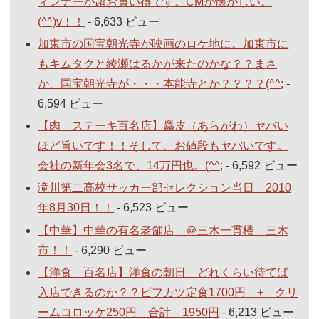
ィンナーが超お買い得です。CMが懐かしい。
(^^)v！！
- 6,633 ビュー
加東市の国宝朝光寺が映画のロケ地に。加東市に
もキムタクと綾瀬はるかが来たのかな？？まさ
か、国宝朝光寺が・・・本能寺とか？？？？(^^;
-
6,594 ビュー
【肉 ステーキ百名店】麤皮（あらがわ）ヤバい
ほど旨いです！！そして、お値段もヤバいです。
会社の新年会3名で、14万円也。(^^;
- 6,592 ビュー
滝川第二高校サッカー部セレクション当日 2010
年8月30日！！
- 6,523 ビュー
【中華】中華の有名老舗店 ＠三木一貫楼 三木
市！！
- 6,290 ビュー
【洋食 百名店】洋食の朝日 どれくらい待てば
入店できるのか？？ビフカツ定食1700円 + クリ
ームコロッケ250円 合計 1950円
- 6,213 ビュー