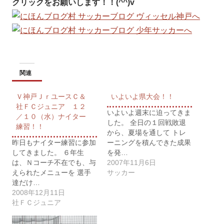
クリックをお願いします！！(^^)v
関連
Ｖ神戸ＪｒユースＣ＆
いよいよ県大会！！
社ＦＣジュニア １２
いよいよ週末に迫ってきま
／１０（水）ナイター
した。 全日の１回戦敗退
練習！！
から、夏場を通して トレ
昨日もナイター練習に参加
ーニングを積んできた成果
してきました。 ６年生
を発…
は、Ｎコーチ不在でも、与
2007年11月6日
えられたメニューを 選手
サッカー
達だけ…
2008年12月11日
社ＦＣジュニア