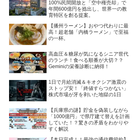
100%民間開放と「空中権売却」で
年間600億円を捻出し、世界一の教
育特区を創る提案。
【播州ラーメン】おやつ代わりに最
高！超老舗「内橋ラーメン」で至福
の一杯。
高血圧＆糖尿が気になるシニア世代
のランチ！食べる順番が大切？？
Geminiの栄養診断に納得！
1日で月給消滅＆キオクシア激震の
ストップ安！「終値すらつかない」
株式市場が牙を剥いた地獄の1日
【兵庫県の謎】貯金を偽装しながら
「1000億円」で県庁建て替えを計画
していた！？驚きの矛盾をわかりや
すく解説
【本日完成！！最強の通信費節約】