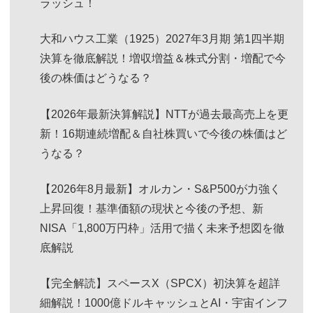
ラッシュ！
大和ハウス工業（1925）2027年3月期 第1四半期
決算を徹底解説！増収増益＆株式分割・増配で今
後の株価はどうなる？
【2026年最新決算解説】NTTが過去最高売上を更
新！16期連続増配＆自社株買いで今後の株価はど
うなる？
【2026年8月最新】オルカン・S&P500が力強く
上昇回復！基準価額の現状と今後の予想、新
NISA「1,800万円枠」活用で描く未来予想図を徹
底解説
【完全解読】スペースX（SPCX）初決算を超詳
細解説！1000億ドルキャッシュとAI・宇宙インフ