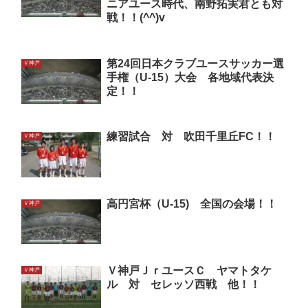
ニアユース時代、南野拓実君とも対
戦！！(^^)v
第24回日本クラブユースサッカー選
Ｖ神戸
手権（U-15）大会 各地域代表決
定！！
練習試合 対 吹田千里丘FC！！
Ｖ神戸
高円宮杯（U-15) 全国の会場！！
Ｖ神戸
Ｖ神戸ＪｒユースＣ ヤマトタケ
Ｖ神戸
ル 対 セレッソ西戦 他！！