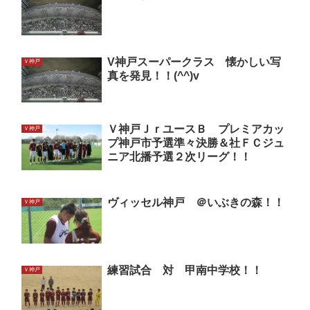
V神戸スーパークラス 懐かしい写
Ｖ神戸
真を発見！！(^^)v
Ｖ神戸ＪｒユースＢ プレミアカッ
Ｖ神戸
プ神戸市予選準々決勝＆社ＦＣジュ
ニア北播予選２次リーグ！！
ヴィッセル神戸 ＠いぶきの森！！
Ｖ神戸
練習試合 対 甲南中学校！！
Ｖ神戸