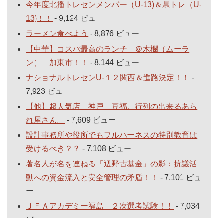
今年度北播トレセンメンバー（U-13)＆県トレ（U-
13)！！
- 9,124 ビュー
ラーメン食べよう
- 8,876 ビュー
【中華】コスパ最高のランチ ＠木欄（ムーラ
ン） 加東市！！
- 8,144 ビュー
ナショナルトレセンU-１２関西＆進路決定！！
-
7,923 ビュー
【他】超人気店 神戸 豆福。行列の出来るあら
れ屋さん。
- 7,609 ビュー
設計事務所や役所でもフルハーネスの特別教育は
受けるべき？？
- 7,108 ビュー
著名人が名を連ねる「辺野古基金」の影：抗議活
動への資金流入と安全管理の矛盾！！
- 7,101 ビュ
ー
ＪＦＡアカデミー福島 ２次選考試験！！
- 7,034