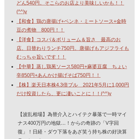
どん540円。そこらのお店より美味しいかも！！
(^^)v
【和食】鶏の唐揚げ+ペンネ・ミートソース+金時
豆の煮物 800円！！
【洋食】コスパ＆ボリューム＆旨さ 最高のお
店。日替わりランチ750円。唐揚げもアジフライも
むっちゃ旨いです！！
【中華】蒸し鶏葱ソース580円+麻婆豆腐 ちょい
辛850円+あんかけ揚げそば750円！！
【株】楽天日本株4.3倍ブル 2021年5月に1,000円
だけ投資したら、更に凄いことに！！(^^)v
【波乱相場】為替介入とハイテク暴落で一時マイ
ナス400万円の地獄…！からの奇跡の「V字回
復」！日経・ダウ下落をあざ笑う持ち株の好決算