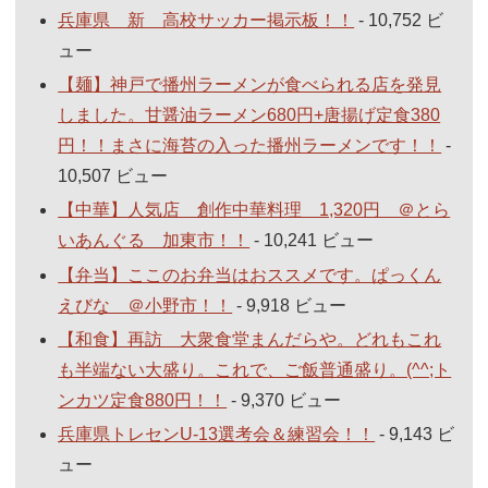
兵庫県 新 高校サッカー掲示板！！
- 10,752 ビ
ュー
【麺】神戸で播州ラーメンが食べられる店を発見
しました。甘醤油ラーメン680円+唐揚げ定食380
円！！まさに海苔の入った播州ラーメンです！！
-
10,507 ビュー
【中華】人気店 創作中華料理 1,320円 ＠とら
いあんぐる 加東市！！
- 10,241 ビュー
【弁当】ここのお弁当はおススメです。ぱっくん
えびな ＠小野市！！
- 9,918 ビュー
【和食】再訪 大衆食堂まんだらや。どれもこれ
も半端ない大盛り。これで、ご飯普通盛り。(^^;ト
ンカツ定食880円！！
- 9,370 ビュー
兵庫県トレセンU-13選考会＆練習会！！
- 9,143 ビ
ュー