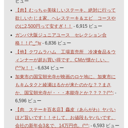
ビュー
【肉】むっちゃ美味しいステーキ。絶対に行って
欲しいたじま家。ヘレステーキ＆エビ コースや
のに2,500円って安すぎ！！
- 6,915 ビュー
ガンバ大阪ジュニアユース セレクション合
格！！(^_^)v
- 6,836 ビュー
【他】クワムラハム 工場直売所 冷凍食品＆ウ
ィンナーが超お買い得です。CMが懐かしい。
(^^)v！！
- 6,634 ビュー
加東市の国宝朝光寺が映画のロケ地に。加東市に
もキムタクと綾瀬はるかが来たのかな？？まさ
か、国宝朝光寺が・・・本能寺とか？？？？(^^;
-
6,596 ビュー
【肉 ステーキ百名店】麤皮（あらがわ）ヤバい
ほど旨いです！！そして、お値段もヤバいです。
会社の新年会3名で、14万円也。(^^;
- 6,593 ビュー