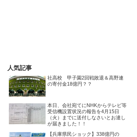
人気記事
社高校 甲子園2回戦敗退＆高野連
の寄付金18億円？？
本日、会社宛てにNHKからテレビ等
受信機設置状況の報告を4月15日
（火）までに送付しなさいとお達し
が届きました！！
【兵庫県民ショック】338億円の