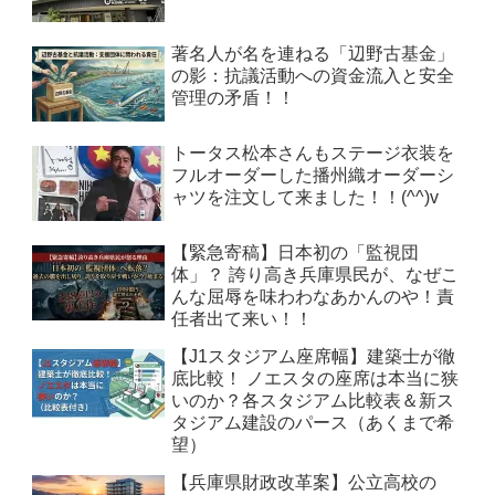
著名人が名を連ねる「辺野古基金」
の影：抗議活動への資金流入と安全
管理の矛盾！！
トータス松本さんもステージ衣装を
フルオーダーした播州織オーダーシ
ャツを注文して来ました！！(^^)v
【緊急寄稿】日本初の「監視団
体」？ 誇り高き兵庫県民が、なぜこ
んな屈辱を味わわなあかんのや！責
任者出て来い！！
【J1スタジアム座席幅】建築士が徹
底比較！ ノエスタの座席は本当に狭
いのか？各スタジアム比較表＆新ス
タジアム建設のパース（あくまで希
望）
【兵庫県財政改革案】公立高校の