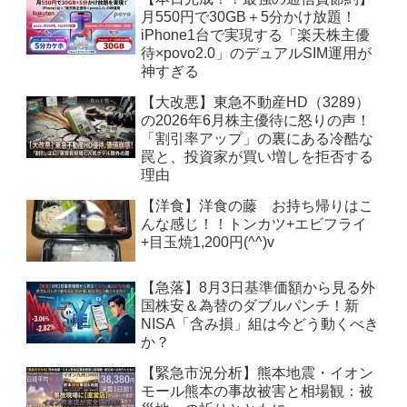
月550円で30GB＋5分かけ放題！
iPhone1台で実現する「楽天株主優
待×povo2.0」のデュアルSIM運用が
神すぎる
【大改悪】東急不動産HD（3289）
の2026年6月株主優待に怒りの声！
「割引率アップ」の裏にある冷酷な
罠と、投資家が買い増しを拒否する
理由
【洋食】洋食の藤 お持ち帰りはこ
んな感じ！！トンカツ+エビフライ
+目玉焼1,200円(^^)v
【急落】8月3日基準価額から見る外
国株安＆為替のダブルパンチ！新
NISA「含み損」組は今どう動くべき
か？
【緊急市況分析】熊本地震・イオン
モール熊本の事故被害と相場観：被