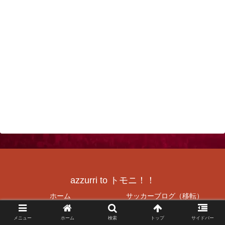
azzurri to トモニ！！
ホーム
サッカーブログ（移転）
社FCJrAzzurriHP（復刻）
神戸（兵庫）の美味しいお店を
メニュー
ホーム
検索
トップ
サイドバー
紹介