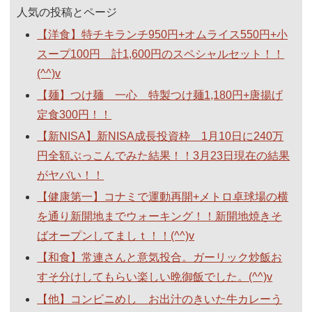
人気の投稿とページ
【洋食】特チキランチ950円+オムライス550円+小
スープ100円 計1,600円のスペシャルセット！！
(^^)v
【麺】つけ麺 一心 特製つけ麺1,180円+唐揚げ
定食300円！！
【新NISA】新NISA成長投資枠 1月10日に240万
円全額ぶっこんでみた結果！！3月23日現在の結果
がヤバい！！
【健康第一】コナミで運動再開+メトロ卓球場の横
を通り新開地までウォーキング！！新開地焼きそ
ばオープンしてましｔ！！(^^)v
【和食】常連さんと意気投合。ガーリック炒飯お
すそ分けしてもらい楽しい晩御飯でした。(^^)v
【他】コンビニめし お出汁のきいた牛カレーう