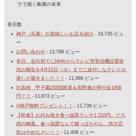
ラで描く株価の未来
表示数
神戸（兵庫）の美味しいお店を紹介
- 16,735 ビュ
ー
お問い合わせ
- 13,788 ビュー
本日、会社宛てにNHKからテレビ等受信機設置状
況の報告を4月15日（火）までに送付しなさいとお
達しが届きました！！
- 11,986 ビュー
社高校 甲子園2回戦敗退＆高野連の寄付金18億
円？？
- 11,873 ビュー
V神戸無料プレゼント！！
- 11,738 ビュー
【和食】お好み焼き食べ放題ランチ1,210円。どろ
焼の喃風。食べ放題なんて嘘っぱちやん。誇大広
告はやめなさい！！
- 11,406 ビュー