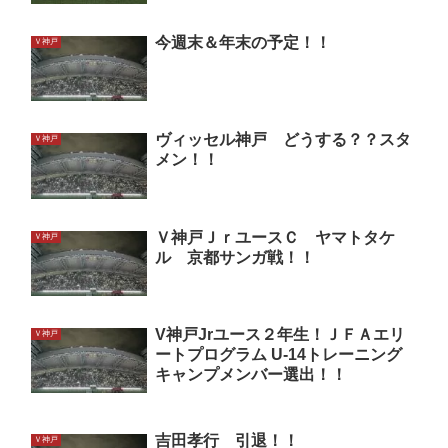
今週末＆年末の予定！！
Ｖ神戸
ヴィッセル神戸 どうする？？スタ
Ｖ神戸
メン！！
Ｖ神戸ＪｒユースＣ ヤマトタケ
Ｖ神戸
ル 京都サンガ戦！！
V神戸Jrユース２年生！ＪＦＡエリ
Ｖ神戸
ートプログラム U-14トレーニング
キャンプメンバー選出！！
吉田孝行 引退！！
Ｖ神戸