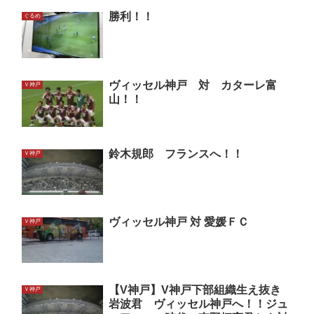
勝利！！
ぐるめ
ヴィッセル神戸 対 カターレ富
Ｖ神戸
山！！
鈴木規郎 フランスへ！！
Ｖ神戸
ヴィッセル神戸 対 愛媛ＦＣ
Ｖ神戸
【V神戸】V神戸下部組織生え抜き
Ｖ神戸
岩波君 ヴィッセル神戸へ！！ジュ