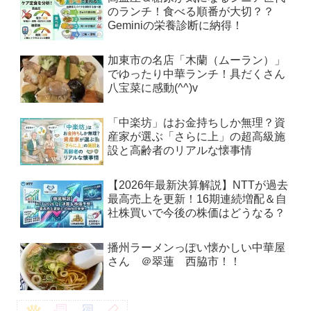
のランチ！食べる順番が大切？？
Geminiの栄養診断に納得！
加東市の名店「木蘭（ムーラン）」
でゆったり中華ランチ！具だくさん
八宝菜に感動(^^)v
「中楽坊」はお金持ちしか無理？資
産家が選ぶ「さらに上」の超高級施
設と高齢者のリアルな懐事情
【2026年最新決算解説】NTTが過去
最高売上を更新！16期連続増配＆自
社株買いで今後の株価はどうなる？
播州ラーメンっぽい懐かしい中華屋
さん ＠翠蓮 西脇市！！