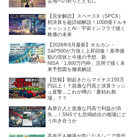
災地への祈りとともに
【完全解読】スペースX（SPCX）
初決算を超詳細解説！1000億ドルキ
ャッシュとAI・宇宙インフラで描く
株価の未来
【2026年8月最新】オルカン・
S&P500が力強く上昇回復！基準価
額の現状と今後の予想、新
NISA「1,800万円枠」活用で描く未
来予想図を徹底解説
【悲報】朝起きたらマイナス150万
円以上！？急激な円高と決算ラッシ
ュ直撃…これが噂の「夏枯れ相
場」？？
為替介入と急激な円高で利益が消
失…！SNSでも悲鳴続出の相場にど
う向き合うか
高血圧＆糖尿が気になるシニア世代