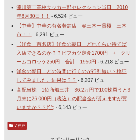
滝川第二高校サッカー部セレクション当日 2010
年8月30日！！
- 6,524 ビュー
【中華】中華の有名老舗店 ＠三木一貫楼 三木
市！！
- 6,291 ビュー
【洋食 百名店】洋食の朝日 どれくらい待てば
入店できるのか？？ビフカツ定食1700円 + クリ
ームコロッケ250円 合計 1950円
- 6,218 ビュー
洋食の朝日 どの時間に行くのが行列短い？検証
してみました。結果は？？
- 6,207 ビュー
高配当株 1位商船三井 36.2万円で100株買うと3
月末に26,000円（税込）の配当金が貰えますが買
いますか？？(^^;
- 6,143 ビュー
Ｖ神戸
スポンサーリンク