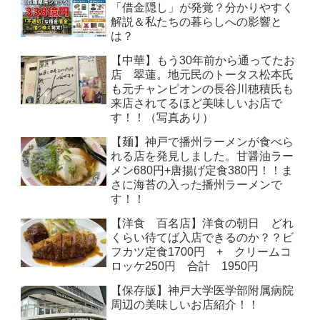
「借金隠し」が発覚？分かりやすく
解説＆私たちの暮らしへの影響と
は？
【中華】もう30年前から通ってたお
店 翠蓮。地元民のトータス松本氏
も元チャンピオンの長谷川穂積氏も
来店されてるほど美味しいお店で
す！！（写真あり）
【麺】神戸で播州ラーメンが食べら
れる店を発見しました。甘醤油ラー
メン680円+唐揚げ定食380円！！ま
さに海苔の入った播州ラーメンで
す！！
【洋食 百名店】洋食の朝日 どれ
くらい待てば入店できるのか？？ビ
フカツ定食1700円 + クリームコ
ロッケ250円 合計 1950円
【保存版】神戸大学医学部附属病院
周辺の美味しいお店紹介！！