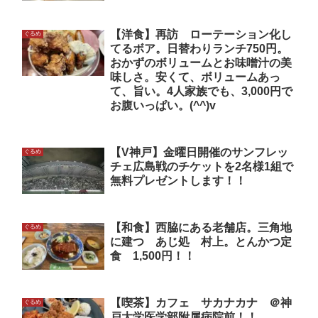
【洋食】再訪 ローテーション化し
ぐるめ
てるボア。日替わりランチ750円。
おかずのボリュームとお味噌汁の美
味しさ。安くて、ボリュームあっ
て、旨い。4人家族でも、3,000円で
お腹いっぱい。(^^)v
【V神戸】金曜日開催のサンフレッ
ぐるめ
チェ広島戦のチケットを2名様1組で
無料プレゼントします！！
【和食】西脇にある老舗店。三角地
ぐるめ
に建つ あじ処 村上。とんかつ定
食 1,500円！！
【喫茶】カフェ サカナカナ ＠神
ぐるめ
戸大学医学部附属病院前！！