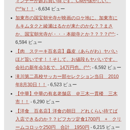
ィンナーが超お買い得です。CMが懐かしい。
(^^)v！！
- 6,634 ビュー
加東市の国宝朝光寺が映画のロケ地に。加東市に
もキムタクと綾瀬はるかが来たのかな？？まさ
か、国宝朝光寺が・・・本能寺とか？？？？(^^;
-
6,594 ビュー
【肉 ステーキ百名店】麤皮（あらがわ）ヤバい
ほど旨いです！！そして、お値段もヤバいです。
会社の新年会3名で、14万円也。(^^;
- 6,592 ビュー
滝川第二高校サッカー部セレクション当日 2010
年8月30日！！
- 6,523 ビュー
【中華】中華の有名老舗店 ＠三木一貫楼 三木
市！！
- 6,290 ビュー
【洋食 百名店】洋食の朝日 どれくらい待てば
入店できるのか？？ビフカツ定食1700円 + クリ
ームコロッケ250円 合計 1950円
- 6,215 ビュー