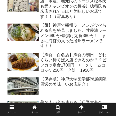
店 翠蓮。地元民のトータス松本氏
も元チャンピオンの長谷川穂積氏も
来店されてるほど美味しいお店で
す！！（写真あり）
【麺】神戸で播州ラーメンが食べら
れる店を発見しました。甘醤油ラー
メン680円+唐揚げ定食380円！！ま
さに海苔の入った播州ラーメンで
す！！
【洋食 百名店】洋食の朝日 どれ
くらい待てば入店できるのか？？ビ
フカツ定食1700円 + クリームコ
ロッケ250円 合計 1950円
【保存版】神戸大学医学部附属病院
周辺の美味しいお店紹介！！
著名人が名を連ねる「辺野古基金」
の影：抗議活動への資金流入と安全
管理の矛盾！！
メニュー
ホーム
検索
トップ
サイドバー