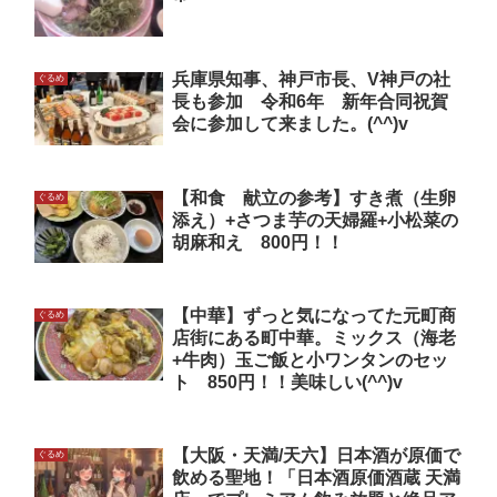
兵庫県知事、神戸市長、V神戸の社
ぐるめ
長も参加 令和6年 新年合同祝賀
会に参加して来ました。(^^)v
【和食 献立の参考】すき煮（生卵
ぐるめ
添え）+さつま芋の天婦羅+小松菜の
胡麻和え 800円！！
【中華】ずっと気になってた元町商
ぐるめ
店街にある町中華。ミックス（海老
+牛肉）玉ご飯と小ワンタンのセッ
ト 850円！！美味しい(^^)v
【大阪・天満/天六】日本酒が原価で
ぐるめ
飲める聖地！「日本酒原価酒蔵 天満