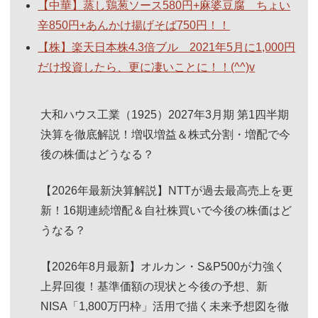
【中華】蒸し鶏葱ソース580円+麻婆豆腐 ちょい
辛850円+あんかけ揚げそば750円！！
【株】楽天日本株4.3倍ブル 2021年5月に1,000円
だけ投資したら、更に凄いことに！！(^^)v
大和ハウス工業（1925）2027年3月期 第1四半期
決算を徹底解説！増収増益＆株式分割・増配で今
後の株価はどうなる？
【2026年最新決算解説】NTTが過去最高売上を更
新！16期連続増配＆自社株買いで今後の株価はど
うなる？
【2026年8月最新】オルカン・S&P500が力強く
上昇回復！基準価額の現状と今後の予想、新
NISA「1,800万円枠」活用で描く未来予想図を徹