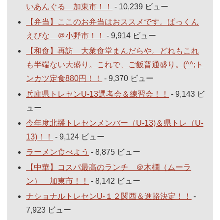
いあんぐる 加東市！！
- 10,239 ビュー
【弁当】ここのお弁当はおススメです。ぱっくん
えびな ＠小野市！！
- 9,914 ビュー
【和食】再訪 大衆食堂まんだらや。どれもこれ
も半端ない大盛り。これで、ご飯普通盛り。(^^;ト
ンカツ定食880円！！
- 9,370 ビュー
兵庫県トレセンU-13選考会＆練習会！！
- 9,143 ビ
ュー
今年度北播トレセンメンバー（U-13)＆県トレ（U-
13)！！
- 9,124 ビュー
ラーメン食べよう
- 8,875 ビュー
【中華】コスパ最高のランチ ＠木欄（ムーラ
ン） 加東市！！
- 8,142 ビュー
ナショナルトレセンU-１２関西＆進路決定！！
-
7,923 ビュー