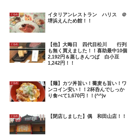
イタリアンレストラン ハリス ＠
ぐるめ
堺浜えんため館！！
【他】大晦日 四代目松川 行列
ぐるめ
も無く買えました！！喜助最中10個
2,192円＆蒸しきんつば 白小豆
1,242円！！
【麺】カツ丼旨い！蕎麦も旨い！ワ
ぐるめ
ンコイン安い！！2杯呑んでしっか
り食べて1,670円！！(^^)v
【閉店しました】偶 和田山店！！
ぐるめ