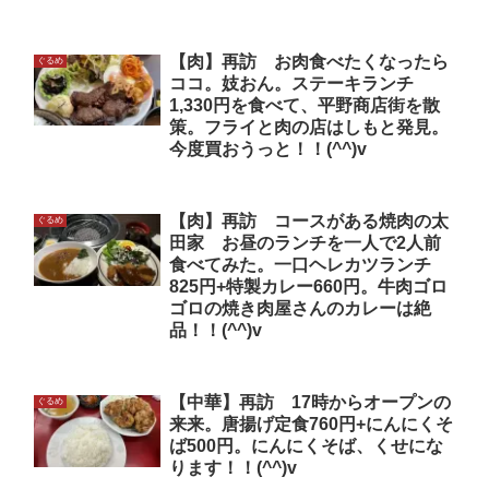
【肉】再訪 お肉食べたくなったら
ぐるめ
ココ。妓おん。ステーキランチ
1,330円を食べて、平野商店街を散
策。フライと肉の店はしもと発見。
今度買おうっと！！(^^)v
【肉】再訪 コースがある焼肉の太
ぐるめ
田家 お昼のランチを一人で2人前
食べてみた。一口ヘレカツランチ
825円+特製カレー660円。牛肉ゴロ
ゴロの焼き肉屋さんのカレーは絶
品！！(^^)v
【中華】再訪 17時からオープンの
ぐるめ
来来。唐揚げ定食760円+にんにくそ
ば500円。にんにくそば、くせにな
ります！！(^^)v