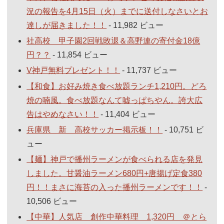
況の報告を4月15日（火）までに送付しなさいとお
達しが届きました！！
- 11,982 ビュー
社高校 甲子園2回戦敗退＆高野連の寄付金18億
円？？
- 11,854 ビュー
V神戸無料プレゼント！！
- 11,737 ビュー
【和食】お好み焼き食べ放題ランチ1,210円。どろ
焼の喃風。食べ放題なんて嘘っぱちやん。誇大広
告はやめなさい！！
- 11,404 ビュー
兵庫県 新 高校サッカー掲示板！！
- 10,751 ビ
ュー
【麺】神戸で播州ラーメンが食べられる店を発見
しました。甘醤油ラーメン680円+唐揚げ定食380
円！！まさに海苔の入った播州ラーメンです！！
-
10,506 ビュー
【中華】人気店 創作中華料理 1,320円 ＠とら