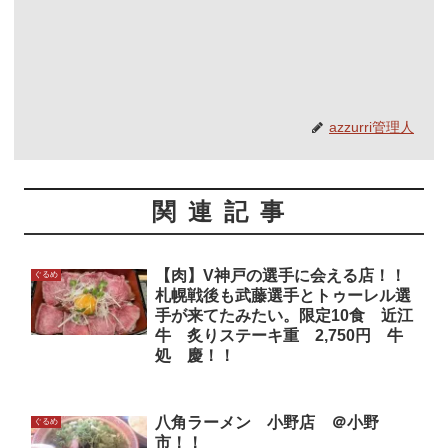
azzurri管理人
関連記事
【肉】V神戸の選手に会える店！！
ぐるめ
札幌戦後も武藤選手とトゥーレル選
手が来てたみたい。限定10食 近江
牛 炙りステーキ重 2,750円 牛
処 慶！！
八角ラーメン 小野店 ＠小野
ぐるめ
市！！