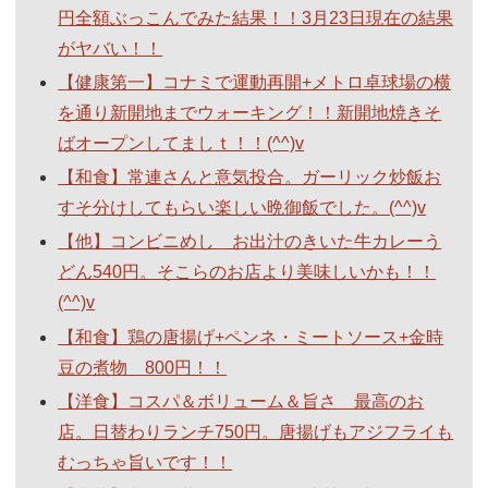
円全額ぶっこんでみた結果！！3月23日現在の結果
がヤバい！！
【健康第一】コナミで運動再開+メトロ卓球場の横
を通り新開地までウォーキング！！新開地焼きそ
ばオープンしてましｔ！！(^^)v
【和食】常連さんと意気投合。ガーリック炒飯お
すそ分けしてもらい楽しい晩御飯でした。(^^)v
【他】コンビニめし お出汁のきいた牛カレーう
どん540円。そこらのお店より美味しいかも！！
(^^)v
【和食】鶏の唐揚げ+ペンネ・ミートソース+金時
豆の煮物 800円！！
【洋食】コスパ＆ボリューム＆旨さ 最高のお
店。日替わりランチ750円。唐揚げもアジフライも
むっちゃ旨いです！！