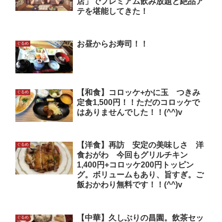
店」でプレミアム飲み放題と絶品ア
テを堪能してきた！
お昼からお寿司！！
ぐるめ
【和食】コロッケ+かに玉 つきみ
ぐるめ
定食1,500円！！ただのコロッケで
はありませんでした！！(^^)v
【洋食】再訪 安定の美味しさ 洋
ぐるめ
食おがわ 今回もグリルチキン
1,400円+コロッケ200円トッピン
グ。ボリュームもあり、旨すぎ。ご
飯おかわり無料です！！(^^)v
【中華】久しぶりの昌園。飲茶セッ
ぐるめ