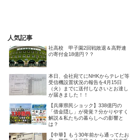
人気記事
社高校 甲子園2回戦敗退＆高野連
の寄付金18億円？？
本日、会社宛てにNHKからテレビ等
受信機設置状況の報告を4月15日
（火）までに送付しなさいとお達し
が届きました！！
【兵庫県民ショック】338億円の
「借金隠し」が発覚？分かりやすく
解説＆私たちの暮らしへの影響と
は？
【中華】もう30年前から通ってたお