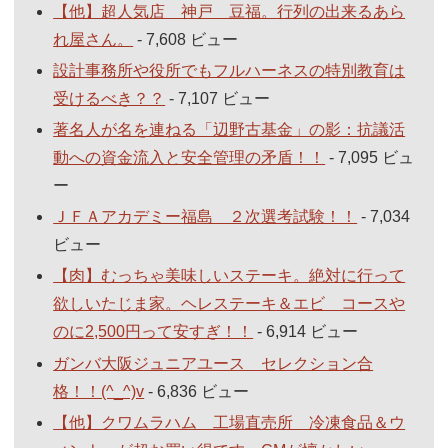
【他】超人気店 神戸 豆福。行列の出来るあら
れ屋さん。
- 7,608 ビュー
設計事務所や役所でもフルハーネスの特別教育は
受けるべき？？
- 7,107 ビュー
著名人が名を連ねる「辺野古基金」の影：抗議活
動への資金流入と安全管理の矛盾！！
- 7,095 ビュ
ー
ＪＦＡアカデミー福島 ２次選考試験！！
- 7,034
ビュー
【肉】むっちゃ美味しいステーキ。絶対に行って
欲しいたじま家。ヘレステーキ＆エビ コースや
のに2,500円って安すぎ！！
- 6,914 ビュー
ガンバ大阪ジュニアユース セレクション合
格！！(^_^)v
- 6,836 ビュー
【他】クワムラハム 工場直売所 冷凍食品＆ウ