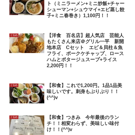
ト（ミニラーメン+ミニ炒飯+チャー
シューマン+シュウマイ+エビ蒸し餃
子+ミニ春巻き）1,100円！！
【洋食 百名店】超人気店 芸能人
ぐるめ
もたくさん来店＠グリル一平 新開
地本店 Cセット エビ＆貝柱＆魚
フライ、ポークケチャップ、ロース
ハムとポタージュスープ+ライス
2,200円！！
【和食】これで1,200円。1品1品美
ぐるめ
味しいです。刺身もぷりぷり！！
(^^)v
【和食】つきみ 今年最後のラン
ぐるめ
チ！！相変わらず、美味しい味付
け！！(^^)v