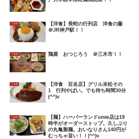
【洋食】長蛇の行列店 洋食の藤
ぐるめ
＠JR神戸駅！！
鶏屋 おつじろう ＠三木市！！
ぐるめ
【洋食 百名店】グリル末松その
ぐるめ
1 行列やばい。でも待ち時間30分
(^^)v
【麺】ハーバーランドumie店は19
ぐるめ
時半がオーダーストップ。久しぶり
の丸亀製麺。おいなりさん140円が
むっちゃ旨い！！(^^)v