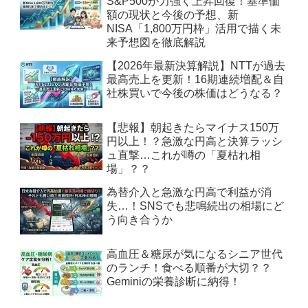
S&P500が力強く上昇回復！基準価
額の現状と今後の予想、新
NISA「1,800万円枠」活用で描く未
来予想図を徹底解説
【2026年最新決算解説】NTTが過去
最高売上を更新！16期連続増配＆自
社株買いで今後の株価はどうなる？
【悲報】朝起きたらマイナス150万
円以上！？急激な円高と決算ラッシ
ュ直撃…これが噂の「夏枯れ相
場」？？
為替介入と急激な円高で利益が消
失…！SNSでも悲鳴続出の相場にど
う向き合うか
高血圧＆糖尿が気になるシニア世代
のランチ！食べる順番が大切？？
Geminiの栄養診断に納得！