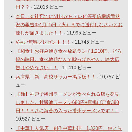
円？？
- 12,013 ビュー
本日、会社宛てにNHKからテレビ等受信機設置状
況の報告を4月15日（火）までに送付しなさいとお
達しが届きました！！
- 11,995 ビュー
V神戸無料プレゼント！！
- 11,745 ビュー
【和食】お好み焼き食べ放題ランチ1,210円。どろ
焼の喃風。食べ放題なんて嘘っぱちやん。誇大広
告はやめなさい！！
- 11,410 ビュー
兵庫県 新 高校サッカー掲示板！！
- 10,757 ビ
ュー
【麺】神戸で播州ラーメンが食べられる店を発見
しました。甘醤油ラーメン680円+唐揚げ定食380
円！！まさに海苔の入った播州ラーメンです！！
-
10,527 ビュー
【中華】人気店 創作中華料理 1,320円 ＠とら