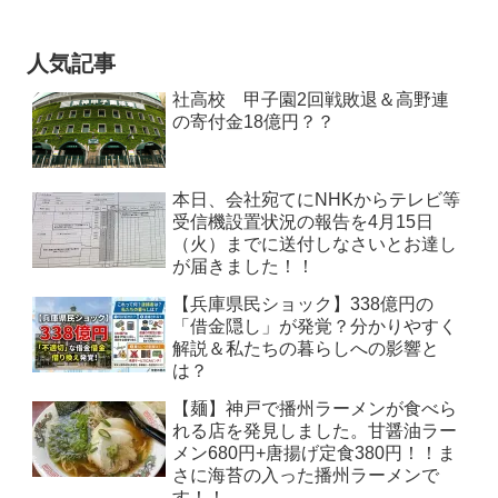
人気記事
社高校 甲子園2回戦敗退＆高野連
の寄付金18億円？？
本日、会社宛てにNHKからテレビ等
受信機設置状況の報告を4月15日
（火）までに送付しなさいとお達し
が届きました！！
【兵庫県民ショック】338億円の
「借金隠し」が発覚？分かりやすく
解説＆私たちの暮らしへの影響と
は？
【麺】神戸で播州ラーメンが食べら
れる店を発見しました。甘醤油ラー
メン680円+唐揚げ定食380円！！ま
さに海苔の入った播州ラーメンで
す！！