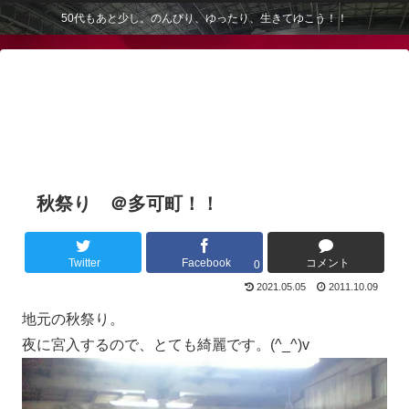
50代もあと少し。のんびり、ゆったり、生きてゆこう！！
秋祭り ＠多可町！！
Twitter
Facebook
コメント
0
2021.05.05
2011.10.09
地元の秋祭り。
夜に宮入するので、とても綺麗です。(^_^)v