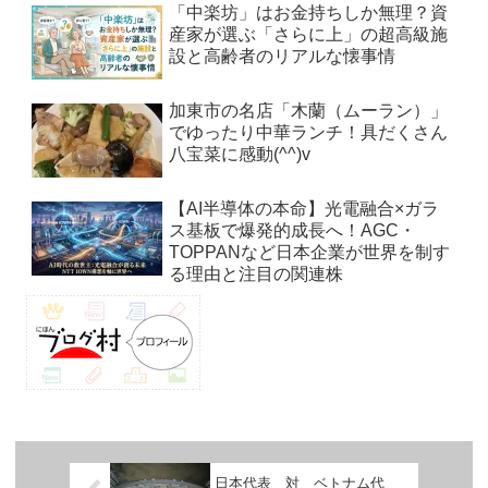
「中楽坊」はお金持ちしか無理？資
産家が選ぶ「さらに上」の超高級施
設と高齢者のリアルな懐事情
加東市の名店「木蘭（ムーラン）」
でゆったり中華ランチ！具だくさん
八宝菜に感動(^^)v
【AI半導体の本命】光電融合×ガラ
ス基板で爆発的成長へ！AGC・
TOPPANなど日本企業が世界を制す
る理由と注目の関連株
日本代表 対 ベトナム代