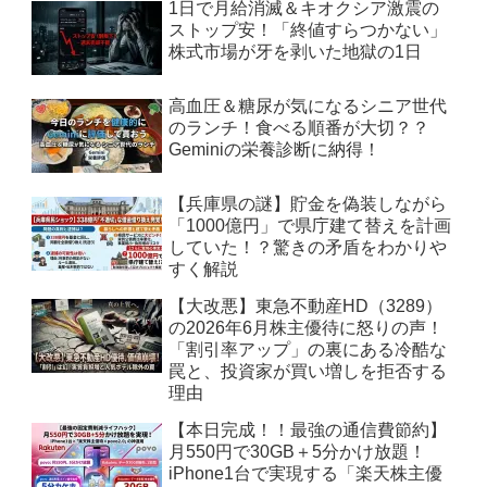
1日で月給消滅＆キオクシア激震の
ストップ安！「終値すらつかない」
株式市場が牙を剥いた地獄の1日
高血圧＆糖尿が気になるシニア世代
のランチ！食べる順番が大切？？
Geminiの栄養診断に納得！
【兵庫県の謎】貯金を偽装しながら
「1000億円」で県庁建て替えを計画
していた！？驚きの矛盾をわかりや
すく解説
【大改悪】東急不動産HD（3289）
の2026年6月株主優待に怒りの声！
「割引率アップ」の裏にある冷酷な
罠と、投資家が買い増しを拒否する
理由
【本日完成！！最強の通信費節約】
月550円で30GB＋5分かけ放題！
iPhone1台で実現する「楽天株主優