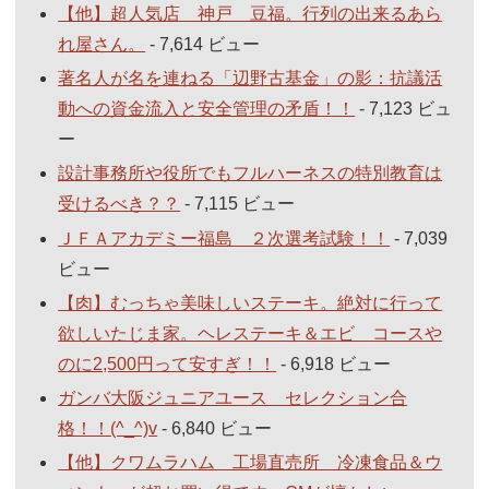
【他】超人気店 神戸 豆福。行列の出来るあら
れ屋さん。
- 7,614 ビュー
著名人が名を連ねる「辺野古基金」の影：抗議活
動への資金流入と安全管理の矛盾！！
- 7,123 ビュ
ー
設計事務所や役所でもフルハーネスの特別教育は
受けるべき？？
- 7,115 ビュー
ＪＦＡアカデミー福島 ２次選考試験！！
- 7,039
ビュー
【肉】むっちゃ美味しいステーキ。絶対に行って
欲しいたじま家。ヘレステーキ＆エビ コースや
のに2,500円って安すぎ！！
- 6,918 ビュー
ガンバ大阪ジュニアユース セレクション合
格！！(^_^)v
- 6,840 ビュー
【他】クワムラハム 工場直売所 冷凍食品＆ウ