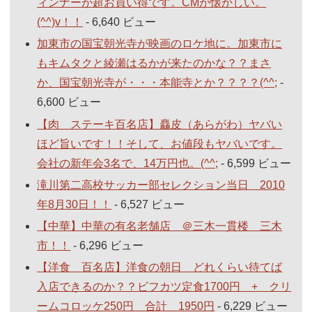
ィンナーが超お買い得です。CMが懐かしい。
(^^)v！！
- 6,640 ビュー
加東市の国宝朝光寺が映画のロケ地に。加東市に
もキムタクと綾瀬はるかが来たのかな？？まさ
か、国宝朝光寺が・・・本能寺とか？？？？(^^;
-
6,600 ビュー
【肉 ステーキ百名店】麤皮（あらがわ）ヤバい
ほど旨いです！！そして、お値段もヤバいです。
会社の新年会3名で、14万円也。(^^;
- 6,599 ビュー
滝川第二高校サッカー部セレクション当日 2010
年8月30日！！
- 6,527 ビュー
【中華】中華の有名老舗店 ＠三木一貫楼 三木
市！！
- 6,296 ビュー
【洋食 百名店】洋食の朝日 どれくらい待てば
入店できるのか？？ビフカツ定食1700円 + クリ
ームコロッケ250円 合計 1950円
- 6,229 ビュー