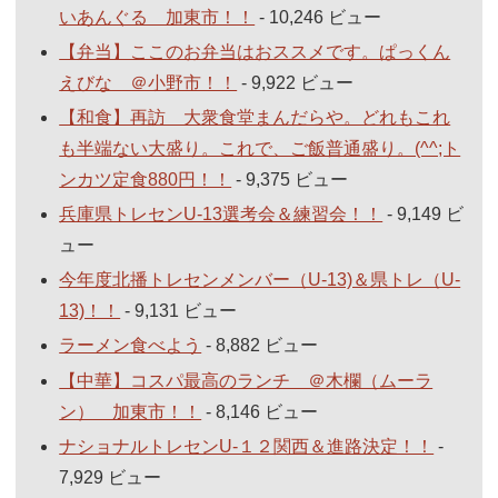
いあんぐる 加東市！！
- 10,246 ビュー
【弁当】ここのお弁当はおススメです。ぱっくん
えびな ＠小野市！！
- 9,922 ビュー
【和食】再訪 大衆食堂まんだらや。どれもこれ
も半端ない大盛り。これで、ご飯普通盛り。(^^;ト
ンカツ定食880円！！
- 9,375 ビュー
兵庫県トレセンU-13選考会＆練習会！！
- 9,149 ビ
ュー
今年度北播トレセンメンバー（U-13)＆県トレ（U-
13)！！
- 9,131 ビュー
ラーメン食べよう
- 8,882 ビュー
【中華】コスパ最高のランチ ＠木欄（ムーラ
ン） 加東市！！
- 8,146 ビュー
ナショナルトレセンU-１２関西＆進路決定！！
-
7,929 ビュー