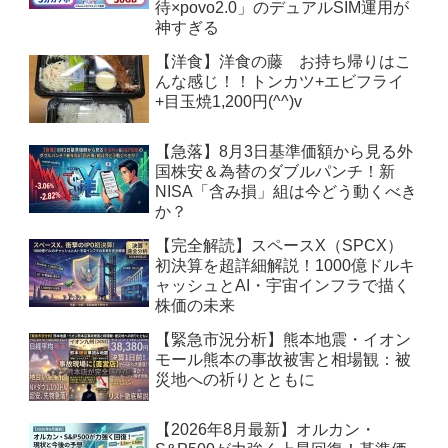
待×povo2.0」のデュアルSIM運用が
神すぎる
【洋食】洋食の藤 お持ち帰りはこ
んな感じ！！トンカツ+エビフライ
+目玉焼1,200円(^^)v
【急落】8月3日基準価額から見る外
国株安＆為替のダブルパンチ！新
NISA「含み損」組は今どう動くべき
か？
【完全解読】スペースX（SPCX）
初決算を超詳細解説！1000億ドルキ
ャッシュとAI・宇宙インフラで描く
株価の未来
【緊急市況分析】熊本地震・イオン
モール熊本の事故被害と相場観：被
災地への祈りとともに
【2026年8月最新】オルカン・