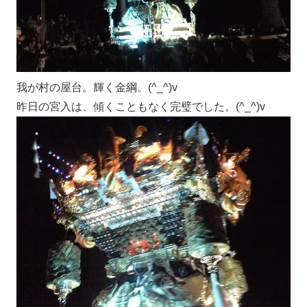
我が村の屋台。輝く金綱。(^_^)v
昨日の宮入は、傾くこともなく完璧でした。(^_^)v