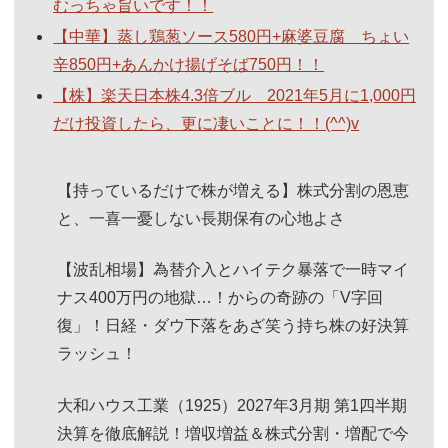
むっちゃ旨いです！！
【中華】蒸し鶏葱ソース580円+麻婆豆腐 ちょい
辛850円+あんかけ揚げそば750円！！
【株】楽天日本株4.3倍ブル 2021年5月に1,000円
だけ投資したら、更に凄いことに！！(^^)v
【持っているだけで株が増える】株式分割の恩恵
と、一喜一憂しない長期保有の心地よさ
【波乱相場】為替介入とハイテク暴落で一時マイ
ナス400万円の地獄…！からの奇跡の「V字回
復」！日経・ダウ下落をあざ笑う持ち株の好決算
ラッシュ！
大和ハウス工業（1925）2027年3月期 第1四半期
決算を徹底解説！増収増益＆株式分割・増配で今