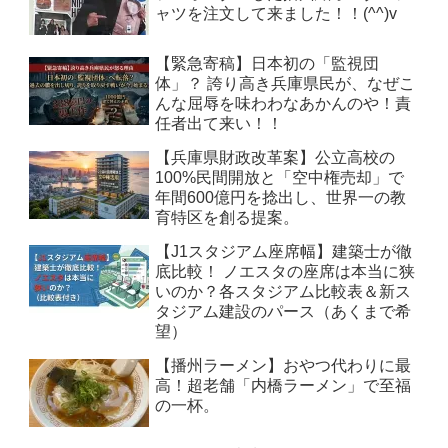
ャツを注文して来ました！！(^^)v
【緊急寄稿】日本初の「監視団
体」？ 誇り高き兵庫県民が、なぜこ
んな屈辱を味わわなあかんのや！責
任者出て来い！！
【兵庫県財政改革案】公立高校の
100%民間開放と「空中権売却」で
年間600億円を捻出し、世界一の教
育特区を創る提案。
【J1スタジアム座席幅】建築士が徹
底比較！ ノエスタの座席は本当に狭
いのか？各スタジアム比較表＆新ス
タジアム建設のパース（あくまで希
望）
【播州ラーメン】おやつ代わりに最
高！超老舗「内橋ラーメン」で至福
の一杯。