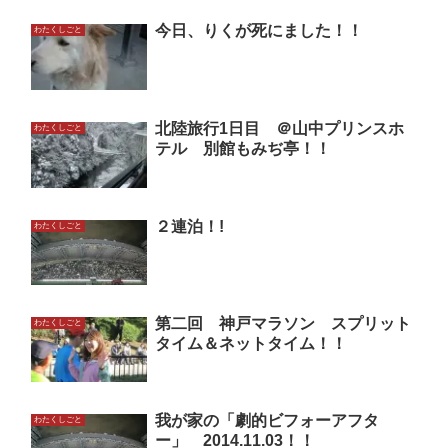
今日、りくが死にました！！
わたくしごと
北陸旅行1日目 ＠山中プリンスホ
わたくしごと
テル 別館もみぢ亭！！
２連泊！!
わたくしごと
第二回 神戸マラソン スプリット
わたくしごと
タイム＆ネットタイム！！
我が家の「劇的ビフォーアフタ
わたくしごと
ー」 2014.11.03！！