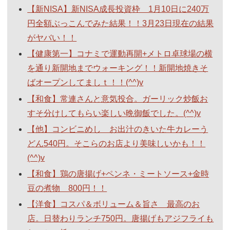
【新NISA】新NISA成長投資枠 1月10日に240万
円全額ぶっこんでみた結果！！3月23日現在の結果
がヤバい！！
【健康第一】コナミで運動再開+メトロ卓球場の横
を通り新開地までウォーキング！！新開地焼きそ
ばオープンしてましｔ！！(^^)v
【和食】常連さんと意気投合。ガーリック炒飯お
すそ分けしてもらい楽しい晩御飯でした。(^^)v
【他】コンビニめし お出汁のきいた牛カレーう
どん540円。そこらのお店より美味しいかも！！
(^^)v
【和食】鶏の唐揚げ+ペンネ・ミートソース+金時
豆の煮物 800円！！
【洋食】コスパ＆ボリューム＆旨さ 最高のお
店。日替わりランチ750円。唐揚げもアジフライも