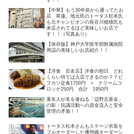
【中華】もう30年前から通ってたお
店 翠蓮。地元民のトータス松本氏
も元チャンピオンの長谷川穂積氏も
来店されてるほど美味しいお店で
す！！（写真あり）
【保存版】神戸大学医学部附属病院
周辺の美味しいお店紹介！！
【洋食 百名店】洋食の朝日 どれ
くらい待てば入店できるのか？？ビ
フカツ定食1700円 + クリームコ
ロッケ250円 合計 1950円
著名人が名を連ねる「辺野古基金」
の影：抗議活動への資金流入と安全
管理の矛盾！！
トータス松本さんもステージ衣装を
フルオーダーした播州織オーダーシ