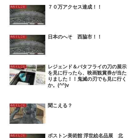
７０万アクセス達成！！
わたくしごと
日本のへそ 西脇市！！
わたくしごと
レジェンド＆バタフライの刀の展示
わたくしごと
を見に行ったら、映画観賞券が当た
りました！！鬼滅の刃でも見に行く
か。(^^)v
聞こえる？
わたくしごと
ボストン美術館 浮世絵名品展 北
わたくしごと